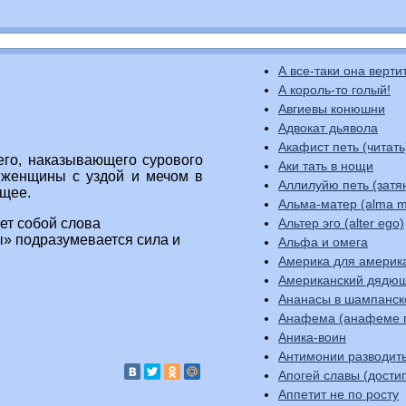
А все-таки она верти
А король-то голый!
Авгиевы конюшни
Адвокат дьявола
Акафист петь (читать
его, наказывающего сурового
Аки тать в нощи
 женщины с уздой и мечом в
Аллилуйю петь (затя
ящее.
Альма-матер (alma m
Альтер эго (alter ego)
ет собой слова
» подразумевается сила и
Альфа и омега
Америка для америк
Американский дядю
Ананасы в шампанс
Анафема (анафеме 
Аника-воин
Антимонии разводит
Апогей славы (до
Аппетит не по росту