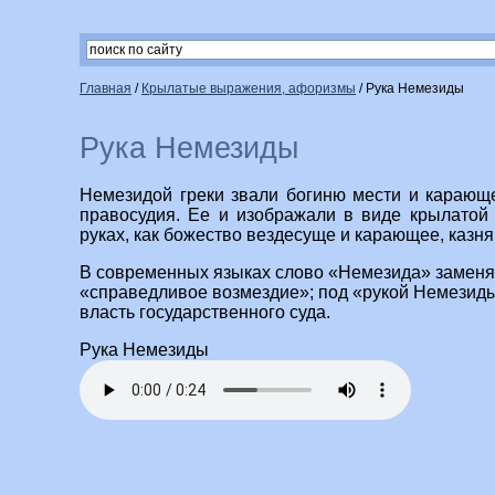
Главная
/
Крылатые выражения, афоризмы
/
Рука Немезиды
Рука Немезиды
Немезидой греки звали богиню мести и карающ
правосудия. Ее и изображали в виде крылатой
руках, как божество вездесуще и карающее, казн
В современных языках слово «Немезида» заменя
«справедливое возмездие»; под «рукой Немезиды
власть государственного суда.
Рука Немезиды