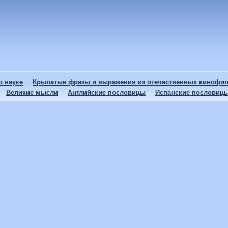
 науке
Крылатые фразы и выражения из отечественных кинофи
Великие мысли
Английские пословицы
Испанские пословиц