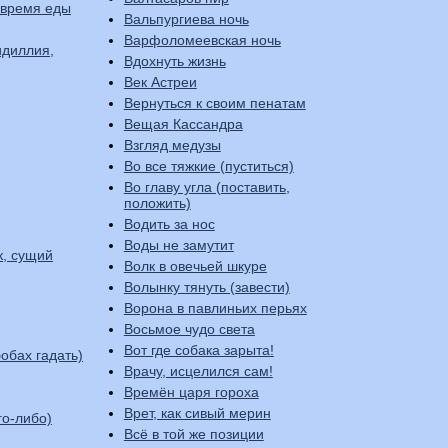
 время еды
Вальпургиева ночь
Варфоломеевская ночь
идиллия,
Вдохнуть жизнь
Век Астреи
Вернуться к своим пенатам
Вещая Кассандра
Взгляд медузы
Во все тяжкие (пуститься)
Во главу угла (поставить,
положить)
Водить за нос
Воды не замутит
к, сущий
Волк в овечьей шкуре
Волынку тянуть (завести)
Ворона в павлиньих перьях
Восьмое чудо света
Вот где собака зарыта!
обах гадать)
Врачу, исцелился сам!
Времён царя гороха
Врет, как сивый мерин
го-либо)
Всё в той же позиции