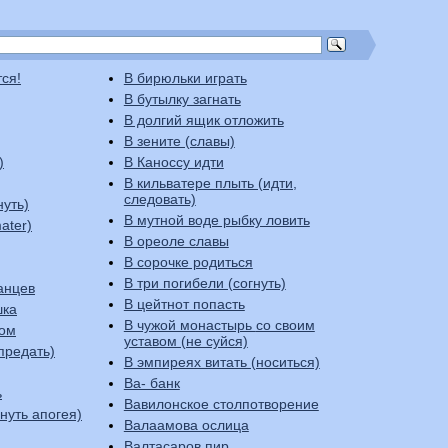
тся!
В бирюльки играть
В бутылку загнать
В долгий ящик отложить
В зените (славы)
)
В Каноссу идти
В кильватере плыть (идти,
следовать)
нуть)
В мутной воде рыбку ловить
ater)
В ореоле славы
В сорочке родиться
В три погибели (согнуть)
анцев
В цейтнот попасть
шка
В чужой монастырь со своим
ком
уставом (не суйся)
предать)
В эмпиреях витать (носиться)
Ва- банк
ь
Вавилонское столпотворение
стигнуть апогея)
Валаамова ослица
Валтасаров пир