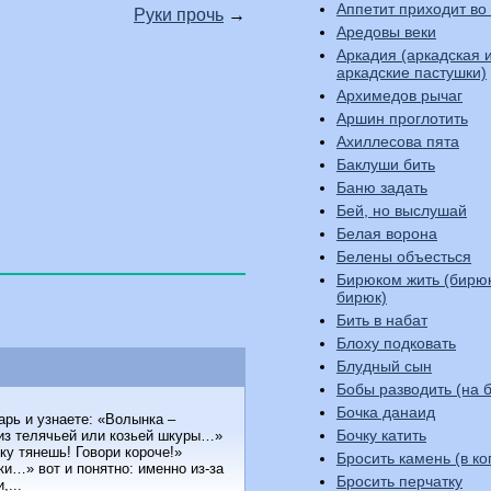
Аппетит приходит во
Руки прочь
→
Аредовы веки
Аркадия (аркадская 
аркадские пастушки)
Архимедов рычаг
Аршин проглотить
Ахиллесова пята
Баклуши бить
Баню задать
Бей, но выслушай
Белая ворона
Белены объесться
Бирюком жить (бирю
бирюк)
Бить в набат
Блоху подковать
Блудный сын
Бобы разводить (на б
Бочка данаид
арь и узнаете: «Волынка –
Бочку катить
из телячьей или козьей шкуры…»
ку тянешь! Говори короче!»
Бросить камень (в ко
и…» вот и понятно: именно из-за
Бросить перчатку
,...