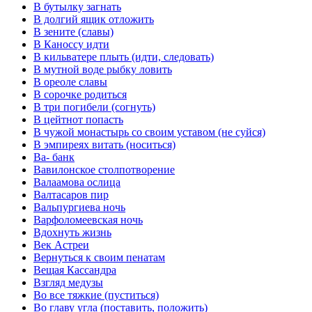
В бутылку загнать
В долгий ящик отложить
В зените (славы)
В Каноссу идти
В кильватере плыть (идти, следовать)
В мутной воде рыбку ловить
В ореоле славы
В сорочке родиться
В три погибели (согнуть)
В цейтнот попасть
В чужой монастырь со своим уставом (не суйся)
В эмпиреях витать (носиться)
Ва- банк
Вавилонское столпотворение
Валаамова ослица
Валтасаров пир
Вальпургиева ночь
Варфоломеевская ночь
Вдохнуть жизнь
Век Астреи
Вернуться к своим пенатам
Вещая Кассандра
Взгляд медузы
Во все тяжкие (пуститься)
Во главу угла (поставить, положить)