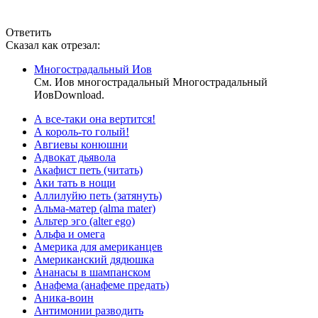
Ответить
Сказал как отрезал:
Многострадальный Иов
См. Иов многострадальный Многострадальный
ИовDownload.
А все-таки она вертится!
А король-то голый!
Авгиевы конюшни
Адвокат дьявола
Акафист петь (читать)
Аки тать в нощи
Аллилуйю петь (затянуть)
Альма-матер (alma mater)
Альтер эго (alter ego)
Альфа и омега
Америка для американцев
Американский дядюшка
Ананасы в шампанском
Анафема (анафеме предать)
Аника-воин
Антимонии разводить