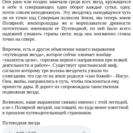
Они рано или поздно замечали среди всех звезд, кружащихся
в небе и совершающих один оборот каждые сутки, одну,
почти совсем неподвижную. Эту звездочку, находящуюся чуть
ли не точно над Северным полюсом Земли, мы теперь зовем
Полярной; землепроходцы же и мореплаватели древности
почтительно именовали ее Путеводной; по ней было всего
надежней узнавать страны света: ведь она неизменно стояла
точно на севере.
Впрочем, есть и другое объяснение нашего выражения
«путеводная звезда», которое сейчас означает вообще
«указатель цели», «признак верного направления при всякой
деятельности и работе». Существует христианский миф,
согласно которому три волхва-звездочета узнали по
созвездиям, что где-то на земле родился «сын божий» - Иисус.
Они, якобы, направились в путь, чтобы поклониться ему,
принести дары. В дороге их сопровождала таинственная
подвижная звезда.
Возможно, наше выражение связано именно с этой легендой,
а не с Полярной звездой, настоящей, но куда менее известной
в прошлом путеводительницей странников.
Путеводная звезда