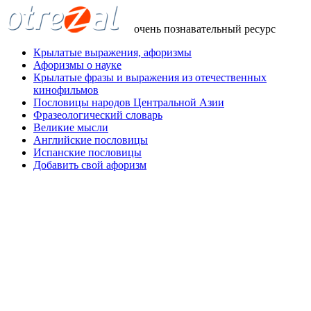
очень познавательный ресурс
Крылатые выражения, афоризмы
Афоризмы о науке
Крылатые фразы и выражения из отечественных
кинофильмов
Пословицы народов Центральной Азии
Фразеологический словарь
Великие мысли
Английские пословицы
Испанские пословицы
Добавить свой афоризм