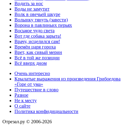
Водить за нос
Воды не замутит
Волк в овечьей шкуре
Волынку тянуть (завести)
Ворона в павлиньих перьях
Восьмое чудо света
Вот где собака зарыта!
Врачу, исцелился сам!
Времён царя гороха
Врет, как сивый мерин
Всё в той же позиции
Всё вверх дном
Очень интересно
Крылатые выражения из произведения Грибоедова
«Горе от ума»
Путешествие в слово
Разное
Не к месту
О сайте
Политика конфидициальности
Отрезал.ру © 2006-2026