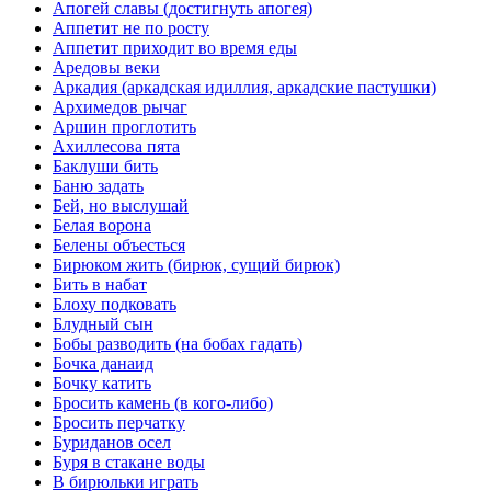
Апогей славы (достигнуть апогея)
Аппетит не по росту
Аппетит приходит во время еды
Аредовы веки
Аркадия (аркадская идиллия, аркадские пастушки)
Архимедов рычаг
Аршин проглотить
Ахиллесова пята
Баклуши бить
Баню задать
Бей, но выслушай
Белая ворона
Белены объесться
Бирюком жить (бирюк, сущий бирюк)
Бить в набат
Блоху подковать
Блудный сын
Бобы разводить (на бобах гадать)
Бочка данаид
Бочку катить
Бросить камень (в кого-либо)
Бросить перчатку
Буриданов осел
Буря в стакане воды
В бирюльки играть