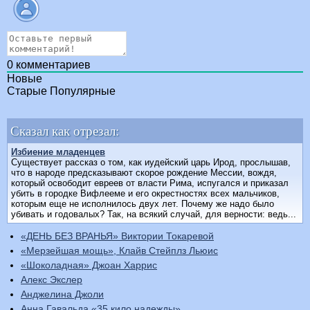
0
комментариев
Новые
Старые
Популярные
Сказал как отрезал:
Избиение младенцев
Существует рассказ о том, как иудейский царь Ирод, про­слышав,
что в народе предсказывают скорое рождение Мес­сии, вождя,
который освободит евреев от власти Рима, ис­пугался и приказал
убить в городке Вифлееме и его окре­стностях всех мальчиков,
которым еще не исполнилось двух лет. Почему же надо было
убивать и годовалых? Так, на вся­кий случай, для верности: ведь...
«ДЕНЬ БЕЗ ВРАНЬЯ» Виктории Токаревой
«Мерзейшая мощь», Клайв Стейплз Льюис
«Шоколадная» Джоан Харрис
Алекс Экслер
Анджелина Джоли
Анна Гавальда «35 кило надежды»