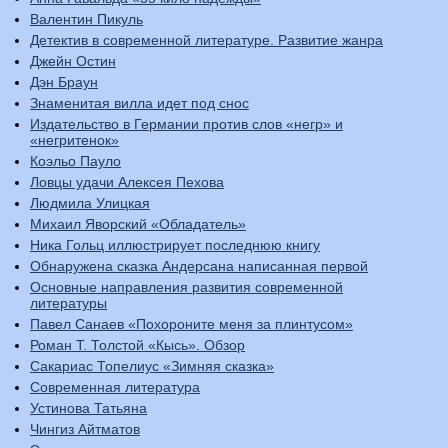
Валентин Пикуль
Детектив в современной литературе. Развитие жанра
Джейн Остин
Дэн Браун
Знаменитая вилла идет под снос
Издательство в Германии против слов «негр» и
«негритенок»
Коэльо Пауло
Ловцы удачи Алексея Пехова
Людмила Улицкая
Михаил Яворский «Обладатель»
Ника Гольц иллюстрирует последнюю книгу
Обнаружена сказка Андерсана написанная первой
Основные направления развития современной
литературы
Павел Санаев «Похороните меня за плинтусом»
Роман Т. Толстой «Кысь». Обзор
Сакариас Топелиус «Зимняя сказка»
Современная литература
Устинова Татьяна
Чингиз Айтматов