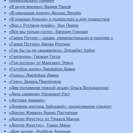
«Букеровская» премия
«В круге времен» Вадим Панов
«В ожидании дождя» Деннис Лихейн
«В поисках Аляски» о подростках и для подростков
«Вор с Рутленд-плейс», Энн Перри
«Все мы только гости», Евгения Горская
«Гарри Поттер – сказка, перерастающая в триллер »
«Гарри Поттер» Джоан Роулинг
«Где бы ты ни скрывалась» Элизабет Хейнс
«Гертруда», Герман Гессе
«Год потопа» от Маргарет Этвуд
«Голубое нигде» Джеффри Дивер
«Грань» Джеффри Дивер
«Грех» Захара Прилепина
«Две половинки темной души» Ольга Володарская
«День саранчи» Натанаэл Уэст
«Детская премия»
«Дневник доктора Зайцевой»: продолжение следует
«Доктор Живаго» Борис Пастернак
«Доктор Фаустус» от Томаса Манна
«Доктор Фаустус», Томас Манн
«Дом духов», Исабель Альенде