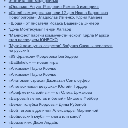
Эстетика постмодернизма
«Октавиан Август. Рождение Римской империи»
«Столб самодержавия, или 12 дел Ивана Карповича
Подопригоры» Владислав Ивченко, Юрий Камаев
«Шоша» от писателя Исаака Башевиса Зингера
“Дочь Монтесумы” Генри Хаггард
“Манифест партии коммунистической” Карла Маркса
стал наследием ЮНЕСКО
“Музей покинутых секретов” Забужко Оксаны перевели
на русский
«99 франков» Фредерика Бегбедера
«Battlefield» — новая игра
«Алхимик» Пауло Коэльо
«Алхимик» Пауло Коэльо
«Анатомия страха» Джонатан Сантлоуфер
«Апельсиновая девушка» Юстейн Гордер
«Арифметика войны» — от Олега Ермакова
«Багровый лепесток и белый» Мишель Фейбер
«Белая голубка Кордовы» Дины Рубиной
«Бой тигров в долине» Александры Марининой
«Бойцовский клуб» — книга или кино?
«Бразилия», Джон Апдайк