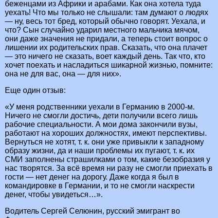
беженцами из Африки и арабами. Как она хотела туда
уехать! Что мы только не слышали: там думают о людях
— ну, весь тот бред, который обычно говорят. Уехала, и
что? Сын случайно ударил местного мальчика мячом,
они даже значения не придали, а теперь стоит вопрос о
лишении их родительских прав. Сказать, что она плачет
— это ничего не сказать, воет каждый день. Так что, кто
хочет поехать и насладиться шикарной жизнью, помните:
она не для вас, она — для них».
Еще один отзыв:
«У меня родственники уехали в Германию в 2000-м.
Ничего не смогли достичь, дети получили всего лишь
рабочие специальности. А мои дома закончили вузы,
работают на хороших должностях, имеют перспективы.
Вернуться не хотят, т. к. они уже привыкли к западному
образу жизни, да и наши проблемы их пугают, т. к. их
СМИ заполнены страшилками о том, какие безобразия у
нас творятся. За всё время ни разу не смогли приехать в
гости — нет денег на дорогу. Даже когда я был в
командировке в Германии, и то не смогли наскрести
денег, чтобы увидеться…».
Водитель Сергей Селюнин, русский эмигрант во