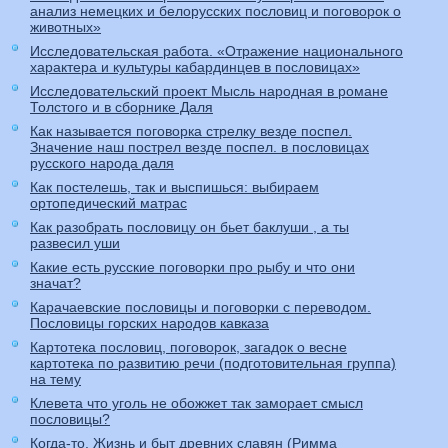
анализ немецких и белорусских пословиц и поговорок о
животных»
Исследовательская работа. «Отражение национального
характера и культуры кабардинцев в пословицах»
Исследовательский проект Мысль народная в романе
Толстого и в сборнике Даля
Как называется поговорка стрелку везде поспел.
Значение наш пострел везде поспел. в пословицах
русского народа даля
Как постелешь, так и выспишься: выбираем
ортопедический матрас
Как разобрать пословицу он бьет баклуши , а ты
развесил уши
Какие есть русские поговорки про рыбу и что они
значат?
Карачаевские пословицы и поговорки с переводом.
Пословицы горских народов кавказа
Картотека пословиц, поговорок, загадок о весне
картотека по развитию речи (подготовительная группа)
на тему
Клевета что уголь не обожжет так заморает смысл
пословицы?
Когда-то. Жизнь и быт древних славян (Римма