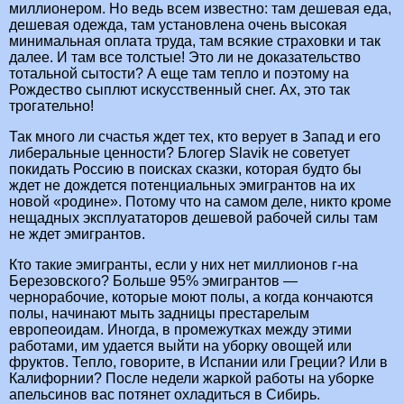
миллионером. Но ведь всем известно: там дешевая еда,
дешевая одежда, там установлена очень высокая
минимальная оплата труда, там всякие страховки и так
далее. И там все толстые! Это ли не доказательство
тотальной сытости? А еще там тепло и поэтому на
Рождество сыплют искусственный снег. Ах, это так
трогательно!
Так много ли счастья ждет тех, кто верует в Запад и его
либеральные ценности? Блогер Slavik не советует
покидать Россию в поисках сказки, которая будто бы
ждет не дождется потенциальных эмигрантов на их
новой «родине». Потому что на самом деле, никто кроме
нещадных эксплуататоров дешевой рабочей силы там
не ждет эмигрантов.
Кто такие эмигранты, если у них нет миллионов г-на
Березовского? Больше 95% эмигрантов —
чернорабочие, которые моют полы, а когда кончаются
полы, начинают мыть задницы престарелым
европеоидам. Иногда, в промежутках между этими
работами, им удается выйти на уборку овощей или
фруктов. Тепло, говорите, в Испании или Греции? Или в
Калифорнии? После недели жаркой работы на уборке
апельсинов вас потянет охладиться в Сибирь.