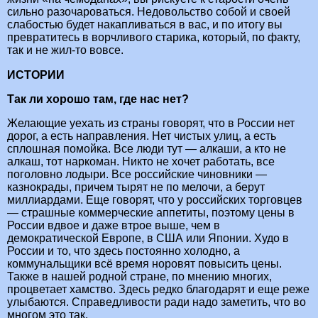
сильно разочароваться. Недовольство собой и своей
слабостью будет накапливаться в вас, и по итогу вы
превратитесь в ворчливого старика, который, по факту,
так и не жил-то вовсе.
ИСТОРИИ
Так ли хорошо там, где нас нет?
Желающие уехать из страны говорят, что в России нет
дорог, а есть направления. Нет чистых улиц, а есть
сплошная помойка. Все люди тут — алкаши, а кто не
алкаш, тот наркоман. Никто не хочет работать, все
поголовно лодыри. Все российские чиновники —
казнокрады, причем тырят не по мелочи, а берут
миллиардами. Еще говорят, что у российских торговцев
— страшные коммерческие аппетиты, поэтому цены в
России вдвое и даже втрое выше, чем в
демократической Европе, в США или Японии. Худо в
России и то, что здесь постоянно холодно, а
коммунальщики всё время норовят повысить цены.
Также в нашей родной стране, по мнению многих,
процветает хамство. Здесь редко благодарят и еще реже
улыбаются. Справедливости ради надо заметить, что во
многом это так.