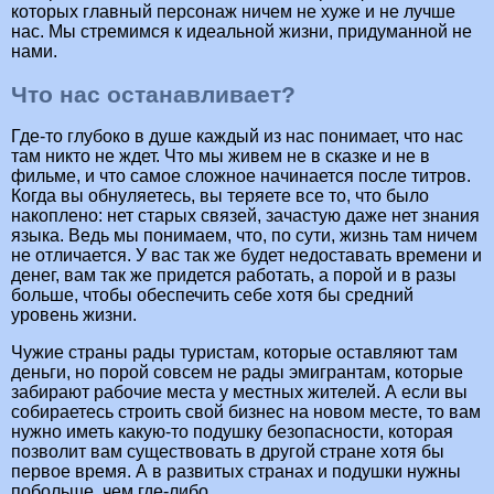
которых главный персонаж ничем не хуже и не лучше
нас. Мы стремимся к идеальной жизни, придуманной не
нами.
Что нас останавливает?
Где-то глубоко в душе каждый из нас понимает, что нас
там никто не ждет. Что мы живем не в сказке и не в
фильме, и что самое сложное начинается после титров.
Когда вы обнуляетесь, вы теряете все то, что было
накоплено: нет старых связей, зачастую даже нет знания
языка. Ведь мы понимаем, что, по сути, жизнь там ничем
не отличается. У вас так же будет недоставать времени и
денег, вам так же придется работать, а порой и в разы
больше, чтобы обеспечить себе хотя бы средний
уровень жизни.
Чужие страны рады туристам, которые оставляют там
деньги, но порой совсем не рады эмигрантам, которые
забирают рабочие места у местных жителей. А если вы
собираетесь строить свой бизнес на новом месте, то вам
нужно иметь какую-то подушку безопасности, которая
позволит вам существовать в другой стране хотя бы
первое время. А в развитых странах и подушки нужны
побольше, чем где-либо.