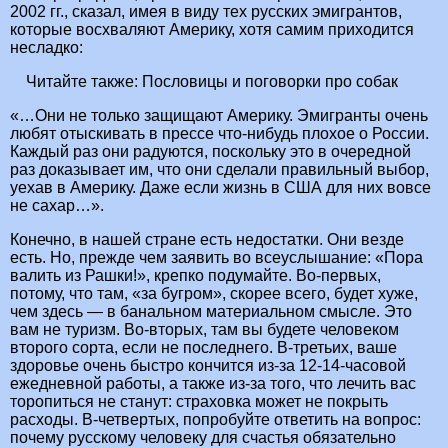
2002 гг., сказал, имея в виду тех русских эмигрантов,
которые восхваляют Америку, хотя самим приходится
несладко:
Читайте также:
Пословицы и поговорки про собак
«…Они не только защищают Америку. Эмигранты очень
любят отыскивать в прессе что-нибудь плохое о России.
Каждый раз они радуются, поскольку это в очередной
раз доказывает им, что они сделали правильный выбор,
уехав в Америку. Даже если жизнь в США для них вовсе
не сахар…».
Конечно, в нашей стране есть недостатки. Они везде
есть. Но, прежде чем заявить во всеуслышание: «Пора
валить из Рашки!», крепко подумайте. Во-первых,
потому, что там, «за бугром», скорее всего, будет хуже,
чем здесь — в банальном материальном смысле. Это
вам не туризм. Во-вторых, там вы будете человеком
второго сорта, если не последнего. В-третьих, ваше
здоровье очень быстро кончится из-за 12-14-часовой
ежедневной работы, а также из-за того, что лечить вас
торопиться не станут: страховка может не покрыть
расходы. В-четвертых, попробуйте ответить на вопрос:
почему русскому человеку для счастья обязательно