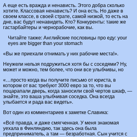
А еще есть вражда и ненависть. Этого добра сколько
хотите. Классовая ненависть? И она есть. Но даже в
своем классе, в своей страте, самой низкой, то есть на
дне, вас будут ненавидеть. Кто? Конкуренты: такие же
гастарбайтеры и чернорабочие, как вы.
Читайте также:
Английские пословицы про еду: your
eyes are bigger than your stomach
«Вы же приехали отнимать у них рабочие места!».
Неужели нельзя подружиться хотя бы с соседями? Ну,
может и можно, тем более, что они все улыбчивы, но
«…просто когда вы получите письмо от юриста, в
котором от вас требуют 3000 евро за то, что вы
поцарапали дверь, когда заносили свой чертов шкаф, —
знайте, это ваша улыбчивая соседка. Она всегда
улыбается и рада вас видеть».
Вот один из комментариев к заметке Славика:
«Всё правда, и даже смягченная. У меня знакомая
уехала в Финляндию, так здесь она была
предприниматель, а там — безработная. Сын учится с