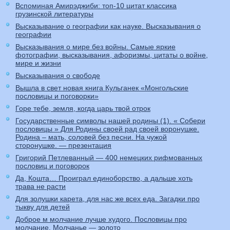
Вспоминая Амирэджиби: топ-10 цитат классика
грузинской литературы
Высказывание о географии как науке. Высказывания о
географии
Высказывания о мире без войны. Самые яркие
фотографии, высказывания, афоризмы, цитаты о войне,
мире и жизни
Высказывания о свободе
Вышла в свет новая книга Кульганек «Монгольские
пословицы и поговорки»
Горе тебе, земля, когда царь твой отрок
Государственные символы нашей родины (1). « Собери
пословицы » Для Родины своей рад своей воронушке.
Родина – мать, соловей без песни. На чужой
сторонушке. — презентация
Григорий Петлеванный — 400 немецких рифмованных
пословиц и поговорок
Да, Кошта… Проиграл единоборство, а дальше хоть
трава не расти
Для золушки карета, для нас же всех еда. Загадки про
тыкву для детей
Доброе м молчание лучше худого. Пословицы про
молчание. Молчанье — золото