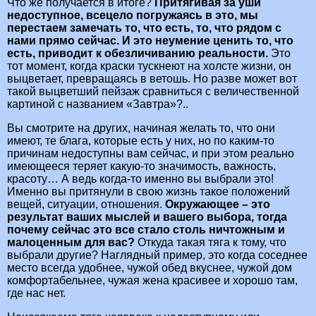
Что же получается в итоге?
Притягивая за уши
недоступное, всецело погружаясь в это, мы
перестаем замечать то, что есть, то, что рядом с
нами прямо сейчас. И это неумение ценить то, что
есть, приводит к обезличиванию реальности.
Это
тот момент, когда краски тускнеют на холсте жизни, он
выцветает, превращаясь в ветошь. Но разве может вот
такой выцветший пейзаж сравниться с величественной
картиной с названием «Завтра»?..
Вы смотрите на других, начиная желать то, что они
имеют, те блага, которые есть у них, но по каким-то
причинам недоступны вам сейчас, и при этом реально
имеющееся теряет какую-то значимость, важность,
красоту… А ведь когда-то именно вы выбрали это!
Именно вы притянули в свою жизнь такое положений
вещей, ситуации, отношения.
Окружающее – это
результат ваших мыслей и вашего выбора, тогда
почему сейчас это все стало столь ничтожным и
малоценным для вас?
Откуда такая тяга к тому, что
выбрали другие? Наглядный пример, это когда соседнее
место всегда удобнее, чужой обед вкуснее, чужой дом
комфортабельнее, чужая жена красивее и хорошо там,
где нас нет.