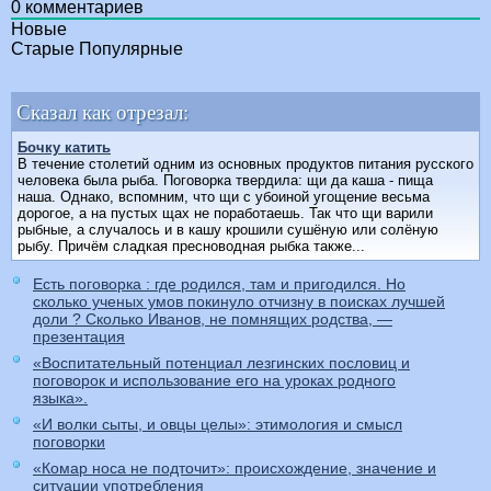
0
комментариев
Новые
Старые
Популярные
Сказал как отрезал:
Бочку катить
В течение столетий одним из основных продуктов питания русского
человека была рыба. Поговорка твердила: щи да каша - пища
наша. Однако, вспомним, что щи с убоиной угощение весьма
дорогое, а на пустых щах не поработаешь. Так что щи варили
рыбные, а случалось и в кашу крошили сушёную или солёную
рыбу. Причём сладкая пресноводная рыбка также...
Есть поговорка : где родился, там и пригодился. Но
сколько ученых умов покинуло отчизну в поисках лучшей
доли ? Сколько Иванов, не помнящих родства, —
презентация
«Воспитательный потенциал лезгинских пословиц и
поговорок и использование его на уроках родного
языка».
«И волки сыты, и овцы целы»: этимология и смысл
поговорки
«Комар носа не подточит»: происхождение, значение и
ситуации употребления