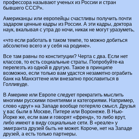
профессора называют ученых из России и стран
бывшего СССР».
Американцы или европейцы счастливы получить почти
задаром ценные кадры из России. А эти кадры, доктора
наук, вкалывая с утра до ночи, никак не могут уразуметь,
«что если работать в таком темпе, то можно добиться
абсолютно всего и у себя на родине».
Все там равны по конституции? Черта с два. Если нет
классов, то есть социальные страты. Попробуйте-ка
перелезть из одной в другую. Такое в принципе
возможно, если только вам удастся незаметно ограбить
банк на Манхэттене или внезапно прославиться в
Голливуде.
В Америке или Европе следует прекратить мыслить
многими русскими понятиями и категориями. Например,
слово «друг» на Западе вообще потеряло смысл. Друзья
у вас были в Москве, Питере или Воронеже. В Нью-
Йорке же, если вам и говорят «френд», то либо врут,
либо имеют в виду социальные сети. В «реале» у
эмигранта друзей быть не может. Короче, нет на Западе
друзей, а есть только партнеры.