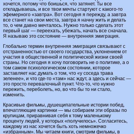
хочется, потому что боишься, что затянет. Ты все
откладываешь, и все твои мечты стартуют с какого-то
эфемерного «завтра». Вот сегодня я пережду, а завтра
все станет на свои места, завтра я начну жить и делать
то, о чем давно мечталось. Нужно только сделать этот
первый шаг — переехать, убежать, начать все сначала.
Я называю это состояние — внутренняя эмиграция.
Глобально термин внутренняя эмиграция связывают с
отстраненностью от своего государства, уклонением от
участия в общественной и политической жизни своей
страны. Но сегодня я хочу поговорить не о политике, а о
том самом психологическом состоянии, которое
заставляет нас думать о том, что «у соседа трава
зеленее», и что где-то «там» нас ждут, а здесь и сейчас —
это просто перевалочный пункт. Что-то, что нужно
пережить, переболеть, но, во что бы то ни стало,
изменить.
Красивые фильмы, душещипательные истории побед,
впечатляющие картинки — мы собираем эти образы по
крупицам, приравнивая себя к тому маленькому
проценту людей, у которых «получилось». Согласитесь,
каждому из нас хочется быть хоть немножечко
«избранным». Мы читаем книги, смотрим фильмы, в