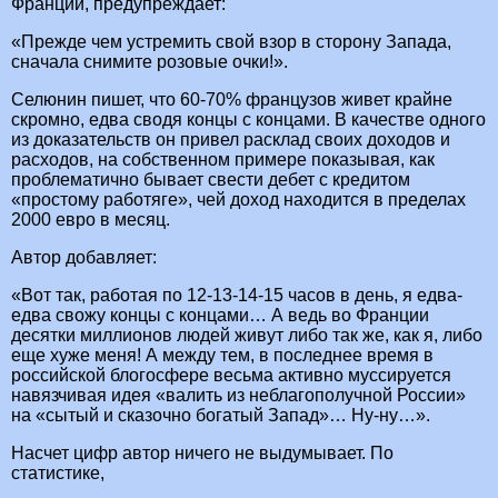
Франции, предупреждает:
«Прежде чем устремить свой взор в сторону Запада,
сначала снимите розовые очки!».
Селюнин пишет, что 60-70% французов живет крайне
скромно, едва сводя концы с концами. В качестве одного
из доказательств он привел расклад своих доходов и
расходов, на собственном примере показывая, как
проблематично бывает свести дебет с кредитом
«простому работяге», чей доход находится в пределах
2000 евро в месяц.
Автор добавляет:
«Вот так, работая по 12-13-14-15 часов в день, я едва-
едва свожу концы с концами… А ведь во Франции
десятки миллионов людей живут либо так же, как я, либо
еще хуже меня! А между тем, в последнее время в
российской блогосфере весьма активно муссируется
навязчивая идея «валить из неблагополучной России»
на «сытый и сказочно богатый Запад»… Ну-ну…».
Насчет цифр автор ничего не выдумывает. По
статистике,