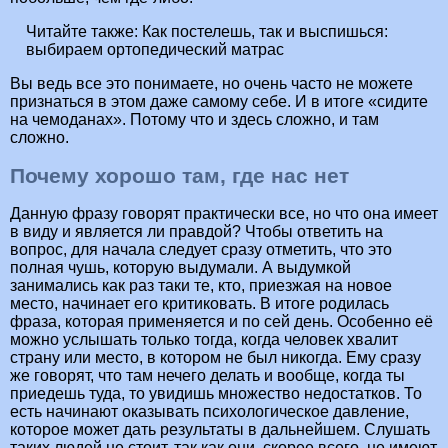
Читайте также:
Как постелешь, так и выспишься:
выбираем ортопедический матрас
Вы ведь все это понимаете, но очень часто не можете
признаться в этом даже самому себе. И в итоге «сидите
на чемоданах». Потому что и здесь сложно, и там
сложно.
Почему хорошо там, где нас нет
Данную фразу говорят практически все, но что она имеет
в виду и является ли правдой? Чтобы ответить на
вопрос, для начала следует сразу отметить, что это
полная чушь, которую выдумали. А выдумкой
занимались как раз таки те, кто, приезжая на новое
место, начинает его критиковать. В итоге родилась
фраза, которая применяется и по сей день. Особенно её
можно услышать только тогда, когда человек хвалит
страну или место, в котором не был никогда. Ему сразу
же говорят, что там нечего делать и вообще, когда ты
приедешь туда, то увидишь множество недостатков. То
есть начинают оказывать психологическое давление,
которое может дать результаты в дальнейшем. Слушать
таких людей не стоит, так как они, скорее всего, не имеют