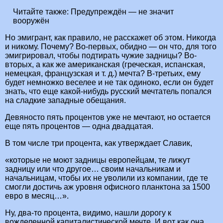
Читайте также:
Предупреждён — не значит
вооружён
Но эмигрант, как правило, не расскажет об этом. Никогда
и никому. Почему? Во-первых, обидно — он что, для того
эмигрировал, чтобы подтирать чужие задницы? Во-
вторых, а как же американская (греческая, испанская,
немецкая, французская и т. д.) мечта? В-третьих, ему
будет немножко веселее и не так одиноко, если он будет
знать, что еще какой-нибудь русский мечтатель попался
на сладкие западные обещания.
Девяносто пять процентов уже не мечтают, но остается
еще пять процентов — одна двадцатая.
В том числе три процента, как утверждает Славик,
«которые не моют задницы европейцам, те лижут
задницу или что другое… своим начальникам и
начальницам, чтобы их не уволили из компании, где те
смогли достичь аж уровня офисного планктона за 1500
евро в месяц…».
Ну, два-то процента, видимо, нашли дорогу к
вожделенной капиталистической мечте. И вот как она