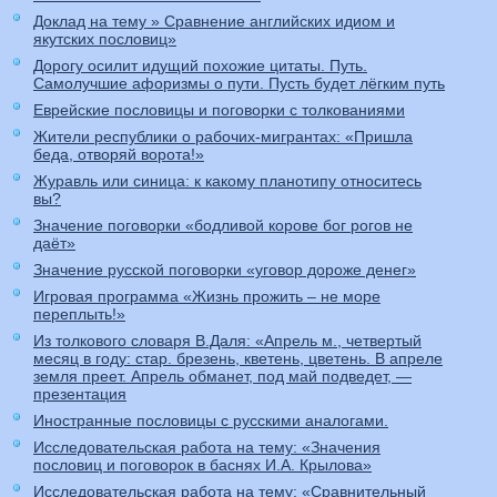
Доклад на тему » Сравнение английских идиом и
якутских пословиц»
Дорогу осилит идущий похожие цитаты. Путь.
Самолучшие афоризмы о пути. Пусть будет лёгким путь
Еврейские пословицы и поговорки с толкованиями
Жители республики о рабочих-мигрантах: «Пришла
беда, отворяй ворота!»
Журавль или синица: к какому планотипу относитесь
вы?
Значение поговорки «бодливой корове бог рогов не
даёт»
Значение русской поговорки «уговор дороже денег»
Игровая программа «Жизнь прожить – не море
переплыть!»
Из толкового словаря В.Даля: «Апрель м., четвертый
месяц в году: стар. брезень, кветень, цветень. В апреле
земля преет. Апрель обманет, под май подведет, —
презентация
Иностранные пословицы с русскими аналогами.
Исследовательская работа на тему: «Значения
пословиц и поговорок в баснях И.А. Крылова»
Исследовательская работа на тему: «Сравнительный