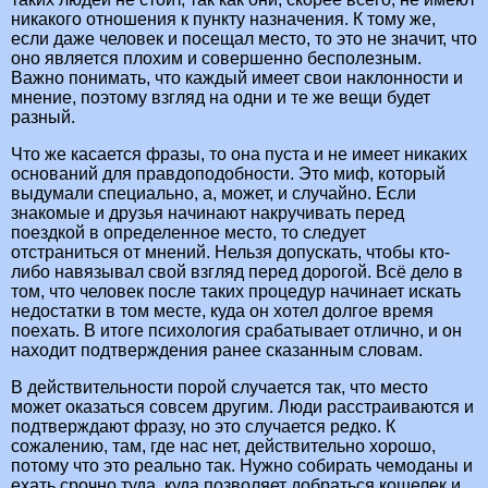
никакого отношения к пункту назначения. К тому же,
если даже человек и посещал место, то это не значит, что
оно является плохим и совершенно бесполезным.
Важно понимать, что каждый имеет свои наклонности и
мнение, поэтому взгляд на одни и те же вещи будет
разный.
Что же касается фразы, то она пуста и не имеет никаких
оснований для правдоподобности. Это миф, который
выдумали специально, а, может, и случайно. Если
знакомые и друзья начинают накручивать перед
поездкой в определенное место, то следует
отстраниться от мнений. Нельзя допускать, чтобы кто-
либо навязывал свой взгляд перед дорогой. Всё дело в
том, что человек после таких процедур начинает искать
недостатки в том месте, куда он хотел долгое время
поехать. В итоге психология срабатывает отлично, и он
находит подтверждения ранее сказанным словам.
В действительности порой случается так, что место
может оказаться совсем другим. Люди расстраиваются и
подтверждают фразу, но это случается редко. К
сожалению, там, где нас нет, действительно хорошо,
потому что это реально так. Нужно собирать чемоданы и
ехать срочно туда, куда позволяет добраться кошелек и