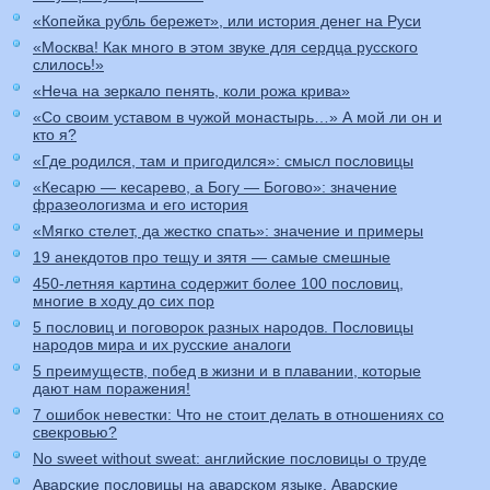
«Копейка рубль бережет», или история денег на Руси
«Москва! Как много в этом звуке для сердца русского
слилось!»
«Неча на зеркало пенять, коли рожа крива»
«Со своим уставом в чужой монастырь…» А мой ли он и
кто я?
«Где родился, там и пригодился»: смысл пословицы
«Кесарю — кесарево, а Богу — Богово»: значение
фразеологизма и его история
«Мягко стелет, да жестко спать»: значение и примеры
19 анекдотов про тещу и зятя — самые смешные
450-летняя картина содержит более 100 пословиц,
многие в ходу до сих пор
5 пословиц и поговорок разных народов. Пословицы
народов мира и их русские аналоги
5 преимуществ, побед в жизни и в плавании, которые
дают нам поражения!
7 ошибок невестки: Что не стоит делать в отношениях со
свекровью?
No sweet without sweat: английские пословицы о труде
Аварские пословицы на аварском языке. Аварские