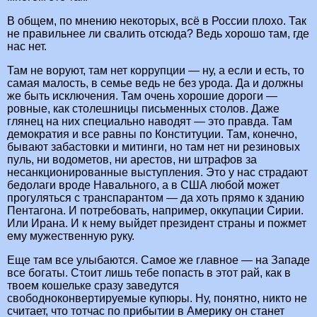
В общем, по мнению некоторых, всё в России плохо. Так
не правильнее ли свалить отсюда? Ведь хорошо там, где
нас нет.
Там не воруют, там нет коррупции — ну, а если и есть, то
самая малость, в семье ведь не без урода. Да и должны
же быть исключения. Там очень хорошие дороги —
ровные, как столешницы письменных столов. Даже
глянец на них специально наводят — это правда. Там
демократия и все равны по Конституции. Там, конечно,
бывают забастовки и митинги, но там нет ни резиновых
пуль, ни водометов, ни арестов, ни штрафов за
несанкционированные выступления. Это у нас страдают
бедолаги вроде Навального, а в США любой может
прогуляться с транспарантом — да хоть прямо к зданию
Пентагона. И потребовать, например, оккупации Сирии.
Или Ирана. И к нему выйдет президент страны и пожмет
ему мужественную руку.
Еще там все улыбаются. Самое же главное — на Западе
все богаты. Стоит лишь тебе попасть в этот рай, как в
твоем кошельке сразу заведутся
свободноконвертируемые купюры. Ну, понятно, никто не
считает, что тотчас по прибытии в Америку он станет