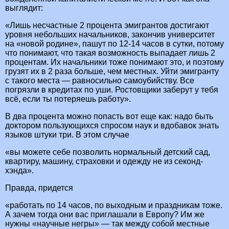
выглядит:
«Лишь несчастные 2 процента эмигрантов достигают
уровня небольших начальников, закончив университет
на «новой родине», пашут по 12-14 часов в сутки, потому
что понимают, что такая возможность выпадает лишь 2
процентам. Их начальники тоже понимают это, и поэтому
грузят их в 2 раза больше, чем местных. Уйти эмигранту
с такого места — равносильно самоубийству. Все
погрязли в кредитах по уши. Ростовщики заберут у тебя
всё, если ты потеряешь работу».
В два процента можно попасть вот еще как: надо быть
доктором пользующихся спросом наук и вдобавок знать
языков штуки три. В этом случае
«вы можете себе позволить нормальный детский сад,
квартиру, машину, страховки и одежду не из секонд-
хэнда».
Правда, придется
«работать по 14 часов, по выходным и праздникам тоже.
А зачем тогда они вас приглашали в Европу? Им же
нужны «научные негры» — так между собой местные