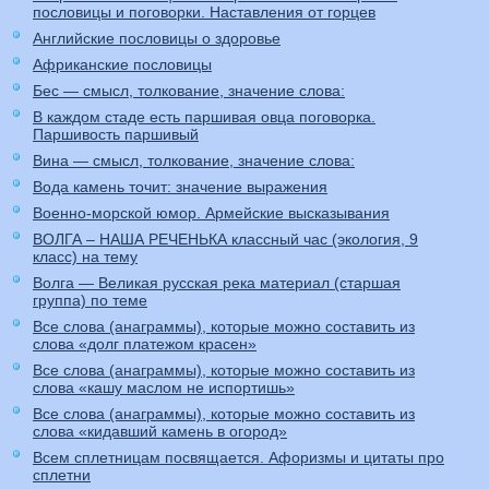
пословицы и поговорки. Наставления от горцев
Английские пословицы о здоровье
Африканские пословицы
Бес — смысл, толкование, значение слова:
В каждом стаде есть паршивая овца поговорка.
Паршивость паршивый
Вина — смысл, толкование, значение слова:
Вода камень точит: значение выражения
Военно-морской юмор. Армейские высказывания
ВОЛГА – НАША РЕЧЕНЬКА классный час (экология, 9
класс) на тему
Волга — Великая русская река материал (старшая
группа) по теме
Все слова (анаграммы), которые можно составить из
слова «долг платежом красен»
Все слова (анаграммы), которые можно составить из
слова «кашу маслом не испортишь»
Все слова (анаграммы), которые можно составить из
слова «кидавший камень в огород»
Всем сплетницам посвящается. Афоризмы и цитаты про
сплетни