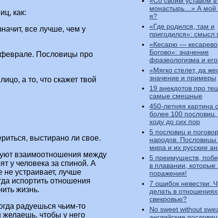
«Со своим уставом в
монастырь…» А мой л
ц, как:
я?
«Где родился, там и
значит, все лучше, чем у
пригодился»: смысл
«Кесарю — кесарево,
Богово»: значение
 феврале. Пословицы про
фразеологизма и его
«Мягко стелет, да же
значение и примеры
лицо, а то, что скажет твой
19 анекдотов про те
самые смешные
450-летняя картина 
более 100 пословиц,
ходу до сих пор
5 пословиц и погово
риться, выстирано ли свое.
народов. Пословицы
мира и их русские а
изуют взаимоотношения между
5 преимуществ, побе
ят у человека за спиной. А
в плавании, которые
е не устраивает, лучше
поражения!
гда испортить отношения
7 ошибок невестки: Ч
нить жизнь.
делать в отношениях
свекровью?
огда радуешься чьим-то
No sweet without swea
 желаешь, чтобы у него
английские пословиц