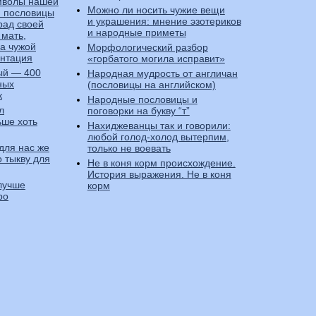
мволы нашей
Можно ли носить чужие вещи
и пословицы
и украшения: мнение эзотериков
рад своей
и народные приметы
 мать,
На чужой
Морфологический разбор
ентация
«горбатого могила исправит»
ый — 400
Народная мудрость от англичан
ных
(пословицы на английском)
к
Народные пословицы и
л
поговорки на букву “т”
ьше хоть
Нахиджеванцы так и говорили:
любой голод-холод вытерпим,
для нас же
только не воевать
о тыкву для
Не в коня корм происхождение.
История выражения. Не в коня
лучше
корм
ро