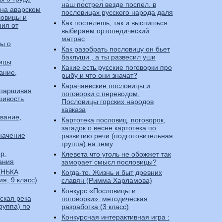
наш пострел везде поспел. в
 на аварском
пословицах русского народа даля
ловицы и
Как постелешь, так и выспишься:
ния от
выбираем ортопедический
матрас
ы о
Как разобрать пословицу он бьет
баклуши , а ты развесил уши
ицы
Какие есть русские поговорки про
ание,
рыбу и что они значат?
Карачаевские пословицы и
 паршивая
поговорки с переводом.
шивость
Пословицы горских народов
кавказа
вание,
Картотека пословиц, поговорок,
загадок о весне картотека по
значение
развитию речи (подготовительная
группа) на тему
р.
Клевета что уголь не обожжет так
ания
заморает смысл пословицы?
ЕНЬКА
Когда-то. Жизнь и быт древних
ия, 9 класс)
славян (Римма Харламова)
Конкурс «Пословицы и
ская река
поговорки». методическая
руппа) по
разработка (3 класс)
Конкурсная интерактивная игра :