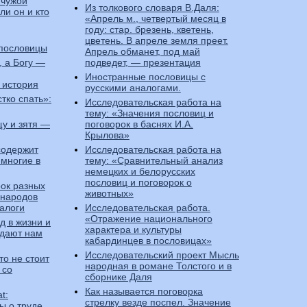
 чужой
Из толкового словаря В.Даля:
и он и кто
«Апрель м., четвертый месяц в
году: стар. брезень, кветень,
цветень. В апреле земля преет.
 пословицы
Апрель обманет, под май
 а Богу —
подведет, — презентация
Иностранные пословицы с
 история
русскими аналогами.
стко спать»:
Исследовательская работа на
тему: «Значения пословиц и
щу и зятя —
поговорок в баснях И.А.
Крылова»
содержит
Исследовательская работа на
 многие в
тему: «Сравнительный анализ
немецких и белорусских
пословиц и поговорок о
рок разных
животных»
 народов
налоги
Исследовательская работа.
«Отражение национального
д в жизни и
характера и культуры
 дают нам
кабардинцев в пословицах»
Исследовательский проект Мысль
то не стоит
народная в романе Толстого и в
 со
сборнике Даля
Как называется поговорка
t:
стрелку везде поспел. Значение
ы о труде