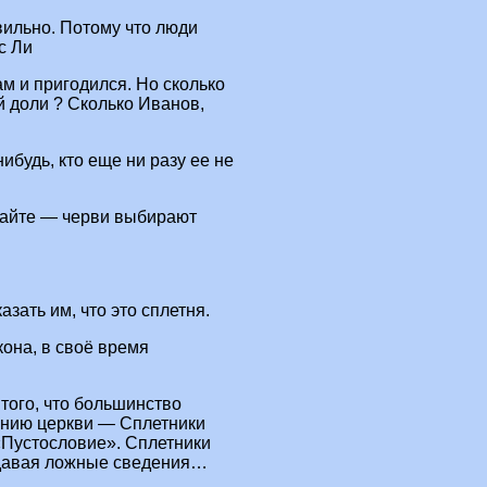
авильно. Потому что люди
с Ли
там и пригодился. Но сколько
й доли ? Сколько Иванов,
нибудь, кто еще ни разу ее не
Знайте — черви выбирают
азать им, что это сплетня.
она, в своё время
того, что большинство
ению церкви — Сплетники
«Пустословие». Сплетники
давая ложные сведения…