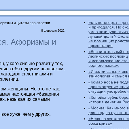
Есть поговорка : где
оризмы и цитаты про сплетни
и пригодился. Но ск
8 февраля 2022
умов покинуло отчизн
лучшей доли ? Сколь
ся. Афоризмы и
не помнящих родств
презентация
«Воспитательный по
лезгинских пословиц
и использование его 
, у кого сильно развит у тех,
родного языка».
ние себя с другим человеком,
«И волки сыты, и ов
Благодаря сплетниками и
этимология и смысл 
сплетниц.
«Комар носа не подт
происхождение, знач
ном женщины. Но это не так.
ситуации употребле
самая настоящая «базарная
«Копейка рубль бере
нах, называя их самыми
история денег на Ру
«Москва! Как много в
для сердца русского 
 все хуже, чем у других.
«Неча на зеркало пен
рожа крива»