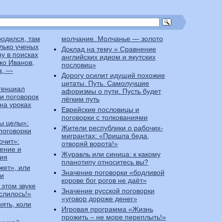
 родился, там
молчание. Молчанье — золото
олько ученых
Доклад на тему » Сравнение
у в поисках
английских идиом и якутских
ко Иванов,
пословиц»
а, —
Дорогу осилит идущий похожие
цитаты. Путь. Самолучшие
тенциал
афоризмы о пути. Пусть будет
 и поговорок
лёгким путь
на уроках
Еврейские пословицы и
поговорки с толкованиями
цы целы»:
Жители республики о рабочих-
поговорки
мигрантах: «Пришла беда,
очит»:
отворяй ворота!»
ение и
Журавль или синица: к какому
ния
планотипу относитесь вы?
жет», или
Значение поговорки «бодливой
си
корове бог рогов не даёт»
 этом звуке
Значение русской поговорки
слилось!»
«уговор дороже денег»
ять, коли
Игровая программа «Жизнь
прожить – не море переплыть!»