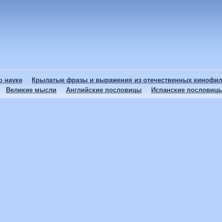
 науке
Крылатые фразы и выражения из отечественных кинофи
Великие мысли
Английские пословицы
Испанские пословиц