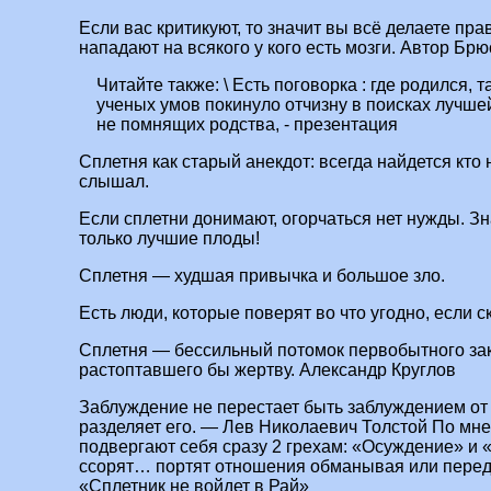
Если вас критикуют, то значит вы всё делаете пр
нападают на всякого у кого есть мозги. Автор Брю
Читайте также:
\ Есть поговорка : где родился, 
ученых умов покинуло отчизну в поисках лучше
не помнящих родства, - презентация
Сплетня как старый анекдот: всегда найдется кто 
слышал.
Если сплетни донимают, огорчаться нет нужды. 
только лучшие плоды!
Сплетня — худшая привычка и большое зло.
Есть люди, которые поверят во что угодно, если ск
Сплетня — бессильный потомок первобытного зак
растоптавшего бы жертву. Александр Круглов
Заблуждение не перестает быть заблуждением от 
разделяет его. — Лев Николаевич Толстой По мн
подвергают себя сразу 2 грехам: «Осуждение» и 
ссорят… портят отношения обманывая или пере
«Сплетник не войдет в Рай»