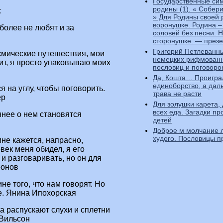
Государственные си
родины (1). « Собер
:
» Для Родины своей 
воронушке. Родина –
более не любят и за
соловей без песни. 
сторонушке. — през
Григорий Петлеванн
осмические путешествия, мои
немецких рифмован
ит, я просто упаковываю моих
пословиц и поговоро
Да, Кошта… Проигра
единоборство, а дал
 на углу, чтобы поговорить.
трава не расти
ер
Для золушки карета, 
всех еда. Загадки пр
ннее о нем становятся
детей
Доброе м молчание 
худого. Пословицы п
мне кажется, напрасно,
овек меня обидел, я его
 и разговаривать, но он для
еонов
е того, что нам говорят. Но
е. Янина Ипохорская
гда распускают слухи и сплетни
 Вильсон