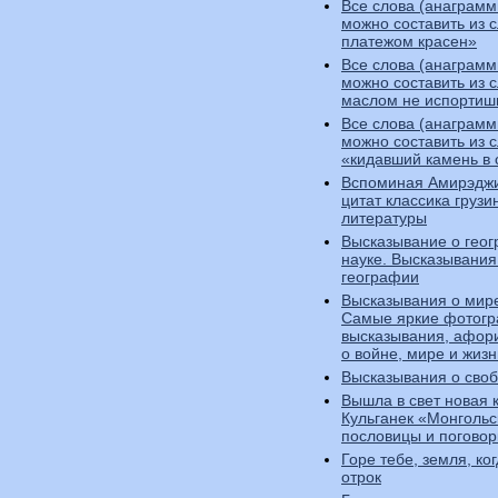
Все слова (анаграмм
можно составить из 
платежом красен»
Все слова (анаграмм
можно составить из 
маслом не испортиш
Все слова (анаграмм
можно составить из 
«кидавший камень в 
Вспоминая Амирэджи
цитат классика грузи
литературы
Высказывание о геог
науке. Высказывания
географии
Высказывания о мире
Самые яркие фотогр
высказывания, афор
о войне, мире и жизн
Высказывания о сво
Вышла в свет новая 
Кульганек «Монгольс
пословицы и поговор
Горе тебе, земля, ко
отрок