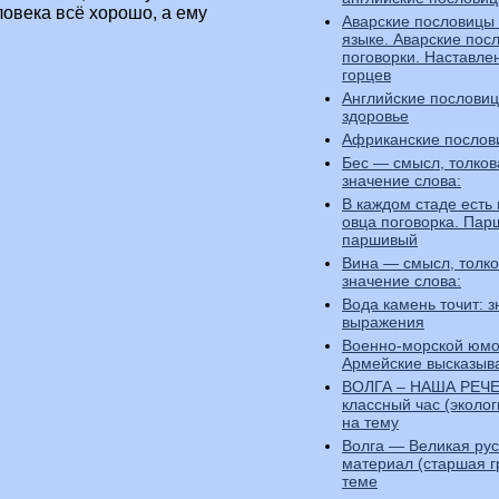
ловека всё хорошо, а ему
Аварские пословицы
языке. Аварские пос
поговорки. Наставле
горцев
Английские пословиц
здоровье
Африканские послов
Бес — смысл, толков
значение слова:
В каждом стаде есть
овца поговорка. Пар
паршивый
Вина — смысл, толко
значение слова:
Вода камень точит: 
выражения
Военно-морской юмо
Армейские высказыв
ВОЛГА – НАША РЕЧ
классный час (эколог
на тему
Волга — Великая рус
материал (старшая г
теме