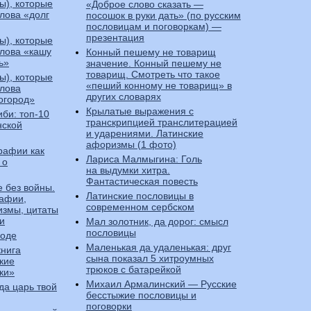
ы), которые
«Доброе слово сказать —
слова «долг
посошок в руки дать» (по русским
пословицам и поговоркам) —
презентация
ы), которые
слова «кашу
Конный пешему не товарищ
ь»
значение. Конный пешему не
товарищ. Смотреть что такое
ы), которые
«пеший конному не товарищ» в
слова
других словарях
огород»
Крылатые выражения с
би: топ-10
транскрипцией транслитерацией
нской
и ударениями. Латинские
афоризмы (1 фото)
рафии как
Лариса Малмыгина: Голь
 о
на выдумки хитра.
Фантастическая повесть
 без войны.
Латинские пословицы в
афии,
современном сербском
измы, цитаты
и
Мал золотник, да дорог: смысл
пословицы
боде
Маленькая да удаленькая: друг
книга
сына показал 5 хитроумных
кие
трюков с батарейкой
ки»
Михаил Армалинский — Русские
гда царь твой
бесстыжие пословицы и
поговорки