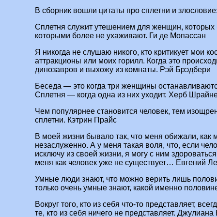
В сборник вошли цитаты про сплетни и злословие
Сплетня служит утешением для женщин, которых 
которыми более не ухаживают. Ги де Мопассан
Я никогда не слушаю никого, кто критикует мои к
аттракционы или моих горилл. Когда это происход
динозавров и выхожу из комнаты. Рэй Брэдбери
Беседа — это когда три женщины останавливаются
Сплетня — когда одна из них уходит. Херб Шрайн
Чем популярнее становится человек, тем изощре
сплетни. Кэтрин Прайс
В моей жизни бывало так, что меня обижали, как 
незаслуженно. А у меня такая воля, что, если чел
исключу из своей жизни, я могу с ним здороваться
меня как человек уже не существует… Евгений Л
Умные люди знают, что можно верить лишь половин
только очень умные знают, какой именно половин
Вокруг того, кто из себя что-то представляет, все
те, кто из себя ничего не представляет. Джулиана