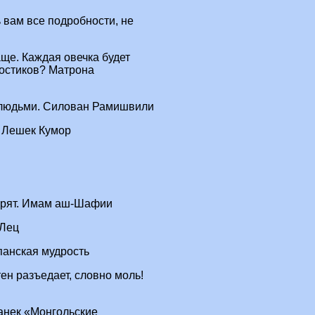
 вам все подробности, не
ще. Каждая овечка будет
востиков? Матрона
 людьми. Силован Рамишвили
. Лешек Кумор
оворят. Имам аш-Шафии
 Лец
спанская мудрость
ен разъедает, словно моль!
ганек «Монгольские