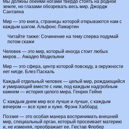
Мы должны обеими ногами твердо стоять на родной
земле, но глазами обозревать весь мир. Джордж
Сантаяна
Мир — это книга, страницы которой открываются нам с
каждым шагом. Альфонс Ламартин
Читайте также:
Сочинение на тему сперва подумай
потом скажи
Человек — это мир, который иногда стоит любых
миров… Амадео Модильяни
Мир — это сфера, центр которой повсюду, а окружности
нет нигде. Блез Паскаль
Каждый отдельный человек — целый мир, рождающийся
и умирающий вместе с ним, под каждым надгробным
камнем — история целого мира. Генрих Гейне
С каждым днем мир все лучше и лучше, с каждым
вечером — все хуже и хуже. Фрэнк Хаббард
Поэзия — это особая манера воспринимать внешний
мир, специальный орган, который просеивает материю
и, не изменяя, преображает ее. Гюстав Флобер