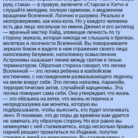
руку, стакан — в правую, включите «Старски и Хатч» и
слушайте мелодию, полную гармонии, о медленном
вращении Вселенной. Логично и разумно. Реально и
неопровержимо, как кока-кола. Но у каждого человека
есть два лица: весельчак по имени Джекил и его антипод
— мрачный мистер Хайд, зловещая личность по ту
сторону зеркала, которая никогда не слышала о бритвах,
молитвах и логичности Вселенной. Вы поворачиваете
зеркало боком и видите в нем отражение своего лица:
наполовину безумное, наполовину осмысленное.
Астрономы называют линию между светом и тенью
терминатором. Обратная сторона говорит, что логика
Вселенной — это логика ребенка в ковбойском
костюмчике, с наслаждением размазывающего леденец
на милю вокруг себя. Это логика напалма, паранойи,
террористических актов, случайной карциномы. Эта
логика пожирает сама себя. Она утверждает, что жизнь
— это обезьяна на ветке, что жизнь истерична и
непредсказуема как монетка, которую вы
подбрасываете, чтобы выяснить, кто будет оплачивать
ленч. Я понимаю, что до поры до времени вам удается
не замечать эту обратную сторону. Но все равно вы
неминуемо с ней сталкиваетесь, когда несколько бравых
парней решают прокатиться по Индиане, попутно
стреляя в детей на велосипедах. Вы сталкиваетесь с