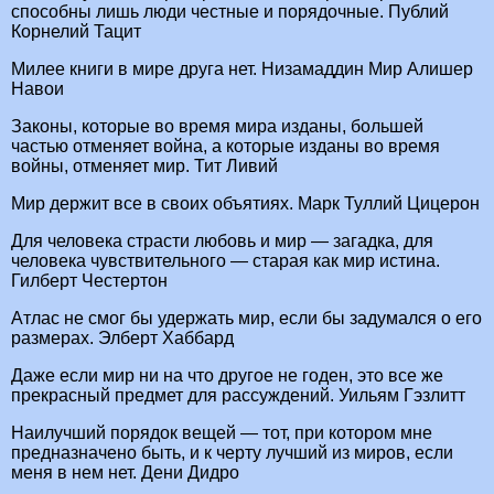
способны лишь люди честные и порядочные. Публий
Корнелий Тацит
Милее книги в мире друга нет. Низамаддин Мир Алишер
Навои
Законы, которые во время мира изданы, большей
частью отменяет война, а которые изданы во время
войны, отменяет мир. Тит Ливий
Мир держит все в своих объятиях. Марк Туллий Цицерон
Для человека страсти любовь и мир — загадка, для
человека чувствительного — старая как мир истина.
Гилберт Честертон
Атлас не смог бы удержать мир, если бы задумался о его
размерах. Элберт Хаббард
Даже если мир ни на что другое не годен, это все же
прекрасный предмет для рассуждений. Уильям Гэзлитт
Наилучший порядок вещей — тот, при котором мне
предназначено быть, и к черту лучший из миров, если
меня в нем нет. Дени Дидро