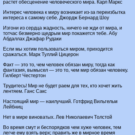
растет обесценение человеческого мира. Карл Маркс
Интерес человека к миру возникает из-за переизбытка
интереса к самому себе. Джордж Бернард Шоу
Изгони из сердца жадность, ничего не жди от мира, и
тотчас безмерно щедрым мир покажется тебе. Абу
Абдаллах Джафар Рудаки
Если мы хотим пользоваться миром, приходится
сражаться. Марк Туллий Цицерон
Факт — это то, чем человек обязан миру, тогда как
фантазия, вымысел — это то, чем мир обязан человеку.
Гилберт Честертон
Трудитесь! Мир не будет раем для тех, кто хочет жить
лентяем. Ганс Сакс
Настоящий мир — наилучший. Готфрид Вильгельм
Лейбниц
Нет в мире виноватых. Лев Николаевич Толстой
Во время смут и беспорядков чем хуже человек, тем
легче ему взять верх; править же в мирное время