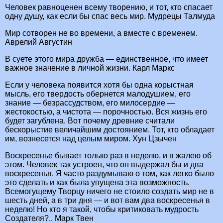
Человек равноценен всему творению, и тот, кто спасает
одну душу, как если бы спас весь мир. Мудрецы Талмуда
Мир сотворен не во времени, а вместе с временем.
Аврелий Августин
В суете этого мира дружба — единственное, что имеет
важное значение в личной жизни. Карл Маркс
Если у человека появится хотя бы одна корыстная
мысль, его твердость обернется малодушием, его
знание — безрассудством, его милосердие —
жестокостью, а чистота — порочностью. Вся жизнь его
будет загублена. Вот почему древние считали
бескорыстие величайшим достоянием. Тот, кто обладает
им, вознесется над целым миром. Хун Цзычен
Воскресенье бывает только раз в неделю, и я жалею об
этом. Человек так устроен, что он выдержал бы и два
воскресенья. Я часто раздумываю о том, как легко было
это сделать и как была упущена эта возможность.
Всемогущему Творцу ничего не стоило создать мир не в
шесть дней, а в три дня — и вот вам два воскресенья в
неделю! Но кто я такой, чтобы критиковать мудрость
Создателя?.. Марк Твен