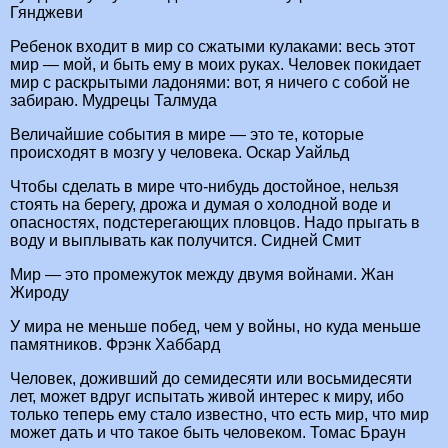
Гянджеви
Ребенок входит в мир со сжатыми кулаками: весь этот
мир — мой, и быть ему в моих руках. Человек покидает
мир с раскрытыми ладонями: вот, я ничего с собой не
забираю. Мудрецы Талмуда
Величайшие события в мире — это те, которые
происходят в мозгу у человека. Оскар Уайльд
Чтобы сделать в мире что-нибудь достойное, нельзя
стоять на берегу, дрожа и думая о холодной воде и
опасностях, подстерегающих пловцов. Надо прыгать в
воду и выплывать как получится. Сидней Смит
Мир — это промежуток между двумя войнами. Жан
Жироду
У мира не меньше побед, чем у войны, но куда меньше
памятников. Фрэнк Хаббард
Человек, доживший до семидесяти или восьмидесяти
лет, может вдруг испытать живой интерес к миру, ибо
только теперь ему стало известно, что есть мир, что мир
может дать и что такое быть человеком. Томас Браун