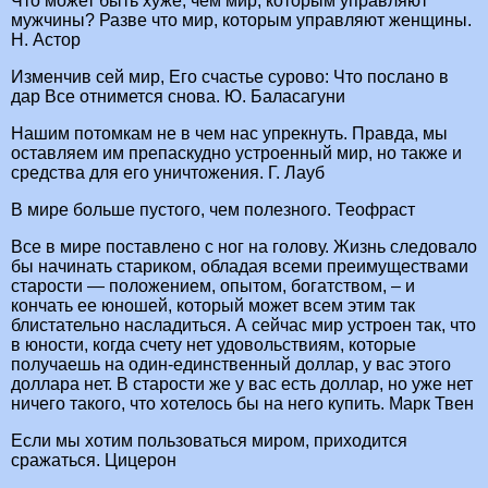
Что может быть хуже, чем мир, которым управляют
мужчины? Разве что мир, которым управляют женщины.
Н. Астор
Изменчив сей мир, Его счастье сурово: Что послано в
дар Все отнимется снова. Ю. Баласагуни
Нашим потомкам не в чем нас упрекнуть. Правда, мы
оставляем им препаскудно устроенный мир, но также и
средства для его уничтожения. Г. Лауб
В мире больше пустого, чем полезного. Теофраст
Все в мире поставлено с ног на голову. Жизнь следовало
бы начинать стариком, обладая всеми преимуществами
старости — положением, опытом, богатством, – и
кончать ее юношей, который может всем этим так
блистательно насладиться. А сейчас мир устроен так, что
в юности, когда счету нет удовольствиям, которые
получаешь на один-единственный доллар, у вас этого
доллара нет. В старости же у вас есть доллар, но уже нет
ничего такого, что хотелось бы на него купить. Марк Твен
Если мы хотим пользоваться миром, приходится
сражаться. Цицерон