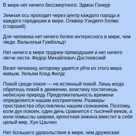
В мире нет ничего бессмертного. Эдмон Гонкур
Земная ось проходит через центр каждого города и
каждого городишки в мире. Оливер Уэнделл Холмс
(старший)
Для человека нет ничего более интересного в мире, чем
люди. Вильгельм Гумбольдт
Нет ничего в мире труднее прямодушия и нет ничего
легче лести. Федор Михайлович Достоевский
Везет человеку, которому удается уйти из этого мира
живым. Уильям Клод Филдс
Покой среди покоя — не истинный покой. Лишь когда
обретешь покой в движении, воистину постигнешь
небесную природу. Продолжительность времени
определяется нашим восприятием. Размеры
пространства обусловлены нашим сознанием. Поэтому,
коли дух покоен, один день сравнится с тысячей веков, а
коли помыслы широки, крохотная хижина вместит в себя
целый мир. Хун Цзычен
Нет большего удовольствия в мире, чем дружеская