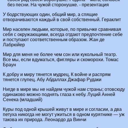
без песни. На чужой сторонушке. - презентация
У бодрствующих один, общий мир, а спящие
отворачиваются каждый в свой собственный. Гераклит
Мир населен людьми, которые, по привычке сравнивая
себя с окружающими, всегда отдают предпочтение себе
и поступают соответственным образом. Жан де
Лабрюйер
Мир для меня не более чем сон или кукольный театр.
Все мы, если вдуматься, фигляры и скоморохи. Томас
Браун
К добру и миру тянется мудрец, К войне и распрям
тянется глупец. Абу Абдаллах Джафар Рудаки
Нигде в мире мы не найдем чужой нам страны; отовсюду
одинаково можно поднять глаза к небу. Луций Анней
Сенека (младший)
Куры под одной крышей живут в мире и согласии, а два
петуха никогда не могут ужиться в одном курятнике — уж
такова их природа. Леонардо да Винчи