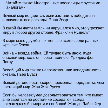
Читайте также:
Иностранные пословицы с русскими
аналогами.
Вечный мир воцарится, если заставить победителя
оплачивать все расходы. Эван Эзар
В какой бы части земли ни нарушался мир, это угрожает
миру в любой другой стране. Франклин Рузвельт
В мире мало дружбы – и меньше всего среди равных.
Фрэнсис Бэкон
Война – всегда война. Ей трудно быть иною. Куда
опасней мир, коль он чреват войною. Фридрих фон
Логау
Всеобщий мир так же невозможен, как неподвижность
океана. Пьер Буаст
Всякий договор есть скорее временная передышка, чем
настоящий мир. Жан Жак Руссо
Если бы человек умел довольствоваться тем, что имеет,
а не зариться на достояние соседа, он всегда
наслаждался бы миром и свободой. Жан де Лабрюйер