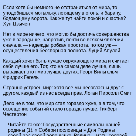
Если хотя бы немного не отстраниться от мира, то
уподобишься мотыльку, летящему в огонь, и барану,
бодающему ворота. Как же тут найти покой и счастье?
Хун Цзычен
Нет в мире ничего, что могло бы достичь совершенства
уже в зародыше, напротив, почти во всяком явлении
сначала — надежды робкая простота, потом уж —
осуществления бесспорная полнота. Луций Апулей
Каждый хочет быть лучше окружающего мира и считает
себя лучше его. Тот, кто на самом деле лучше, лишь
выражает этот мир лучше других. Георг Вильгельм
Фридрих Гегель
Странно устроен мир: хотя все мы несогласны друг с
другом, каждый из нас всегда прав. Логан Пирсолл Смит
Дело не в том, что мир стал гораздо хуже, а в том, что
освещение событий стало гораздо лучше. Гилберт
Честертон
Читайте также:
Государственные символы нашей
родины (1). « Собери пословицы » Для Родины
своей рад своей воронушке. Родина – мать, соловей