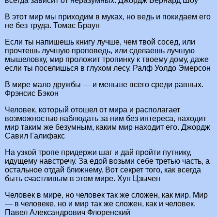
всегда зависит от неразумных. Джордж Бернард Шоу
В этот мир мы приходим в муках, но ведь и покидаем его
не без труда. Томас Браун
Если ты напишешь книгу лучше, чем твой сосед, или
прочтешь лучшую проповедь, или сделаешь лучшую
мышеловку, мир проложит тропинку к твоему дому, даже
если ты поселишься в глухом лесу. Ралф Уолдо Эмерсон
В мире мало дружбы — и меньше всего среди равных.
Фрэнсис Бэкон
Человек, который отошел от мира и располагает
возможностью наблюдать за ним без интереса, находит
мир таким же безумным, каким мир находит его. Джордж
Савил Галифакс
На узкой тропе придержи шаг и дай пройти путнику,
идущему навстречу. За едой возьми себе третью часть, а
остальное отдай ближнему. Вот секрет того, как всегда
быть счастливым в этом мире. Хун Цзычен
Человек в мире, но человек так же сложен, как мир. Мир
— в человеке, но и мир так же сложен, как и человек.
Павел Александрович Флоренский