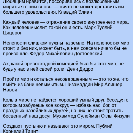
Любящим нравится, поссорившись с возлюбленным,
мириться с ним вновь, — ничто не может доставить им
большего удовольствия. Клавдий Элиан
Каждый человек — отражение своего внутреннего мира.
Как человек мыслит, такой он и есть. Марк Туллий
Цицерон
Нелепости слишком нужны на земле. На нелепостях мир
стоит, и без них, может быть, в нем совсем ничего бы не
произошло. Федор Михайлович Достоевский
Ах, какой превосходной комедией был бы этот мир, не
будь у нас в ней своей роли! Дени Дидро
Пройти мир и остаться несовершенным — это то же, что
выйти из бани невымытым. Низамаддин Мир Алишер
Навои
Коль в мире не найдется хороший умный друг, беседуя с
которым забудешь все вокруг, — избавь нас, бог, от
праздных назойливых друзей, на них не стоит тратить
бесценный наш досуг. Мухаммед Сулейман Оглы Физули
Создают пустыню и называют это миром. Публий
Корнелий Тацит