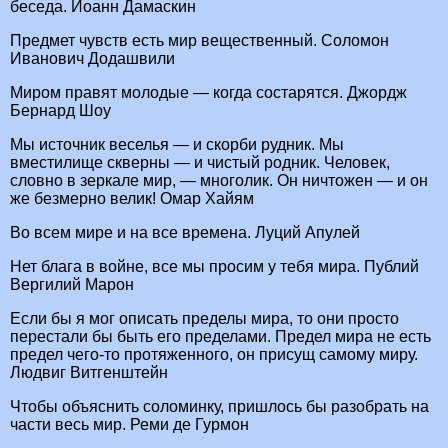
беседа. Иоанн Дамаскин
Предмет чувств есть мир вещественный. Соломон
Иванович Додашвили
Миром правят молодые — когда состарятся. Джордж
Бернард Шоу
Мы источник веселья — и скорби рудник. Мы
вместилище скверны — и чистый родник. Человек,
словно в зеркале мир, — многолик. Он ничтожен — и он
же безмерно велик! Омар Хайям
Во всем мире и на все времена. Луций Апулей
Нет блага в войне, все мы просим у тебя мира. Публий
Вергилий Марон
Если бы я мог описать пределы мира, то они просто
перестали бы быть его пределами. Предел мира не есть
предел чего-то протяженного, он присущ самому миру.
Людвиг Витгенштейн
Чтобы объяснить соломинку, пришлось бы разобрать на
части весь мир. Реми де Гурмон