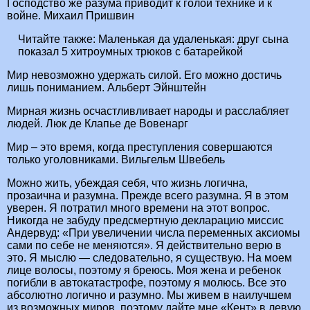
Господство же разума приводит к голой технике и к
войне. Михаил Пришвин
Читайте также:
Маленькая да удаленькая: друг сына
показал 5 хитроумных трюков с батарейкой
Мир невозможно удержать силой. Его можно достичь
лишь пониманием. Альберт Эйнштейн
Мирная жизнь осчастливливает народы и расслабляет
людей. Люк де Клапье де Вовенарг
Мир – это время, когда преступления совершаются
только уголовниками. Вильгельм Швебель
Можно жить, убеждая себя, что жизнь логична,
прозаична и разумна. Прежде всего разумна. Я в этом
уверен. Я потратил много времени на этот вопрос.
Никогда не забуду предсмертную декларацию миссис
Андервуд: «При увеличении числа переменных аксиомы
сами по себе не меняются». Я действительно верю в
это. Я мыслю — следовательно, я существую. На моем
лице волосы, поэтому я бреюсь. Моя жена и ребенок
погибли в автокатастрофе, поэтому я молюсь. Все это
абсолютно логично и разумно. Мы живем в наилучшем
из возможных миров, поэтому дайте мне «Кент» в левую