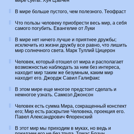
мире суеты. Хун Цзычен
В мире больше пустого, чем полезного. Теофраст
Что пользы человеку приобрести весь мир, а себя
самого погубить. Евангелие от Луки
В мире нет ничего лучше и приятнее дружбы;
исключить из жизни дружбу все равно, что лишить
мир солнечного света. Марк Туллий Цицерон
Человек, который отошел от мира и располагает
возможностью наблюдать за ним без интереса,
находит мир таким же безумным, каким мир
находит его. Джордж Савил Галифакс
В этом мире еще многое предстоит сделать и
немногое узнать. Самюэл Джонсон
Человек есть сумма Мира, сокращенный конспект
его; Мир есть раскрытие Человека, проекция его.
Павел Александрович Флоренский
В этот мир мы приходим в муках, но ведь и
покидаем его не без труда. Томас Браун