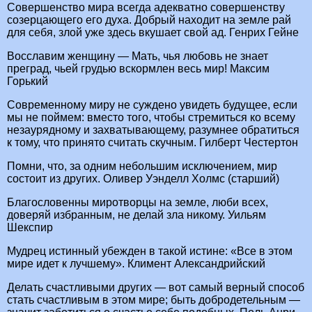
Совершенство мира всегда адекватно совершенству
созерцающего его духа. Добрый находит на земле рай
для себя, злой уже здесь вкушает свой ад. Генрих Гейне
Восславим женщину — Мать, чья любовь не знает
преград, чьей грудью вскормлен весь мир! Максим
Горький
Современному миру не суждено увидеть будущее, если
мы не поймем: вместо того, чтобы стремиться ко всему
незаурядному и захватывающему, разумнее обратиться
к тому, что принято считать скучным. Гилберт Честертон
Помни, что, за одним небольшим исключением, мир
состоит из других. Оливер Уэнделл Холмс (старший)
Благословенны миротворцы на земле, люби всех,
доверяй избранным, не делай зла никому. Уильям
Шекспир
Мудрец истинный убежден в такой истине: «Все в этом
мире идет к лучшему». Климент Александрийский
Делать счастливыми других — вот самый верный способ
стать счастливым в этом мире; быть добродетельным —