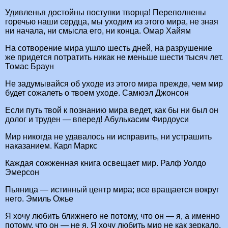
Удивленья достойны поступки творца! Переполнены
горечью наши сердца, мы уходим из этого мира, не зная
ни начала, ни смысла его, ни конца. Омар Хайям
На сотворение мира ушло шесть дней, на разрушение
же придется потратить никак не меньше шести тысяч лет.
Томас Браун
Не задумывайся об уходе из этого мира прежде, чем мир
будет сожалеть о твоем уходе. Самюэл Джонсон
Если путь твой к познанию мира ведет, как бы ни был он
долог и труден — вперед! Абулькасим Фирдоуси
Мир никогда не удавалось ни исправить, ни устрашить
наказанием. Карл Маркс
Каждая сожженная книга освещает мир. Ралф Уолдо
Эмерсон
Пьяница — истинный центр мира; все вращается вокруг
него. Эмиль Ожье
Я хочу любить ближнего не потому, что он — я, а именно
потому, что он — не я. Я хочу любить мир не как зеркало,