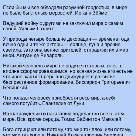
Если бы мы все обладали разумной гордостью, в мире
не было бы столько мерзостей. Иоганн Зёйме
Ведущий войну с другими не заключил мира с самим
собой. Уильям Гэзлитт
У природы четыре большие декорации — времена года,
вечно одни и те же актеры — солнце, луна и прочие
светила, зато она меняет зрителей, отправляя их в мир
иной. Антуан де Ривароль
Никакой человек в мире не родится готовым, то есть
вполне сформировавшимся, но всякая жизнь его есть не
что иное, как беспрерывно движущееся развитие,
беспрестанное формирование. Виссарион Григорьевич
Белинский
Что пользы человеку приобрести весь мир, а себя
самого погубить. Евангелие от Луки
Вознаграждению и наказанию подвластно все в этом
мире. Все, кроме сердца. Томас Бабингтон Маколей
Бога отрицают или потому, что мир так плох, или потому,
что мир так хорош. Николай Александрович Бердяев