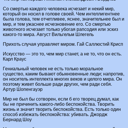
Со смертью каждого человека исчезает и некий мир,
который он носил в голове своей. Чем интеллигентнее
была голова, тем отчетливее, яснее, значительнее был и
мир, и тем ужаснее исчезновение его. Со смертью
животного исчезает только убогая рапсодия или эскиз
какого-то мира. Август Вильгельм Шлегель
Прихоть случая управляет миром. Гай Саллюстий Крисп
Искусство — это то, чем мир станет, а не то, что он есть.
Карл Краус
Гениальный человек не есть только моральное
существо, каким бывают обыкновенные люди; напротив,
он носитель интеллекта многих веков и целого мира. Он
поэтому живет больше ради других, чем ради себя.
Артур Шопенгауэр
Мир не был бы сотворен, если б его творец думал, как
бы не причинить какого-либо беспокойства. Творить
жизнь и значит творить беспокойства. Есть только один
способ избежать беспокойства: убивать. Джордж
Бернард Шоу