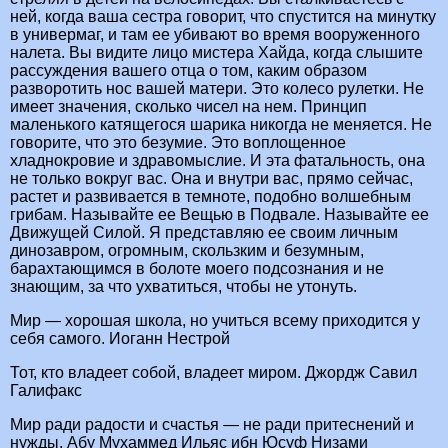
ней, когда ваша сестра говорит, что спустится на минутку
в универмаг, и там ее убивают во время вооруженного
налета. Вы видите лицо мистера Хайда, когда слышите
рассуждения вашего отца о том, каким образом
разворотить нос вашей матери. Это колесо рулетки. Не
имеет значения, сколько чисел на нем. Принцип
маленького катящегося шарика никогда не меняется. Не
говорите, что это безумие. Это воплощенное
хладнокровие и здравомыслие. И эта фатальность, она
не только вокруг вас. Она и внутри вас, прямо сейчас,
растет и развивается в темноте, подобно волшебным
грибам. Называйте ее Вещью в Подвале. Называйте ее
Движущей Силой. Я представляю ее своим личным
динозавром, огромным, скользким и безумным,
барахтающимся в болоте моего подсознания и не
знающим, за что ухватиться, чтобы не утонуть.
Мир — хорошая школа, но учиться всему приходится у
себя самого. Иоганн Нестрой
Тот, кто владеет собой, владеет миром. Джордж Савил
Галифакс
Мир ради радости и счастья — не ради притеснений и
нужды. Абу Мухаммед Ильяс ибн Юсуф Низами