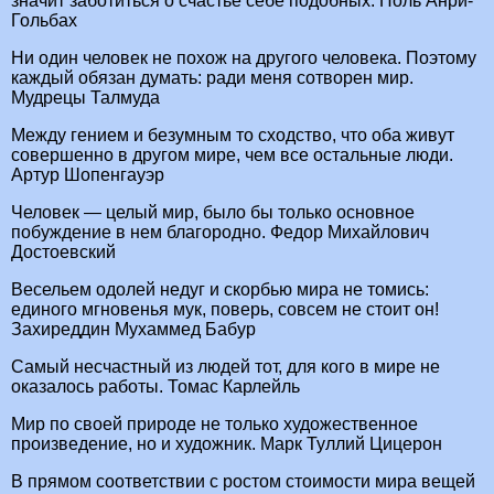
значит заботиться о счастье себе подобных. Поль Анри-
Гольбах
Ни один человек не похож на другого человека. Поэтому
каждый обязан думать: ради меня сотворен мир.
Мудрецы Талмуда
Между гением и безумным то сходство, что оба живут
совершенно в другом мире, чем все остальные люди.
Артур Шопенгауэр
Человек — целый мир, было бы только основное
побуждение в нем благородно. Федор Михайлович
Достоевский
Весельем одолей недуг и скорбью мира не томись:
единого мгновенья мук, поверь, совсем не стоит он!
Захиреддин Мухаммед Бабур
Самый несчастный из людей тот, для кого в мире не
оказалось работы. Томас Карлейль
Мир по своей природе не только художественное
произведение, но и художник. Марк Туллий Цицерон
В прямом соответствии с ростом стоимости мира вещей