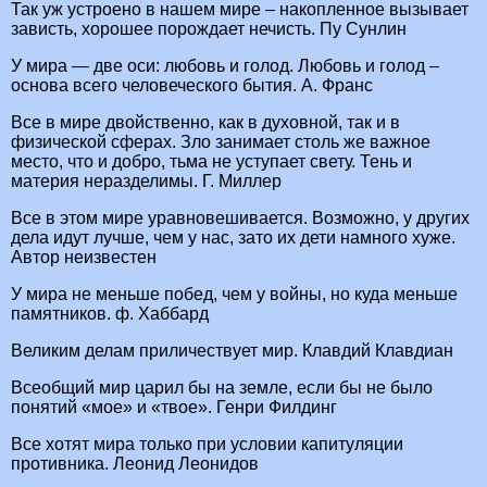
Так уж устроено в нашем мире – накопленное вызывает
зависть, хорошее порождает нечисть. Пу Сунлин
У мира — две оси: любовь и голод. Любовь и голод –
основа всего человеческого бытия. А. Франс
Все в мире двойственно, как в духовной, так и в
физической сферах. Зло занимает столь же важное
место, что и добро, тьма не уступает свету. Тень и
материя неразделимы. Г. Миллер
Все в этом мире уравновешивается. Возможно, у других
дела идут лучше, чем у нас, зато их дети намного хуже.
Автор неизвестен
У мира не меньше побед, чем у войны, но куда меньше
памятников. ф. Хаббард
Великим делам приличествует мир. Клавдий Клавдиан
Всеобщий мир царил бы на земле, если бы не было
понятий «мое» и «твое». Генри Филдинг
Все хотят мира только при условии капитуляции
противника. Леонид Леонидов