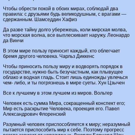
Чтобы обрести покой в обоих мирах, соблюдай два
правила: с друзьями будь великодушным, с врагами —
сдержанным. Шамседдин Хафиз
Да разве тайну долго убережешь, коли мирская молва,
что морская волна, все выплескивает наружу. Леонардо
да Винчи
В этом мире пользу приносит каждый, кто облегчает
бремя другого человека. Чарльз Диккенс
Чтобы приносить пользу миру и водворять порядок в
государстве, нужно быть безучастным, как плывущее
облако и водная гладь. Стоит лишь единожды увлечься
чем- либо, и ты погрязнешь в мире суеты. Хун Цзычен
Все к лучшему в этом лучшем из миров. Вольтер
Человек есть сумма Мира, сокращенный конспект его;
Мир есть раскрытие Человека, проекция его. Павел
Александрович Флоренский
Разумный человек приспособляется к миру; неразумный
пытается приспособить мир к себе. Поэтому прогресс