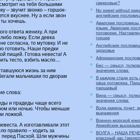
свекровью?
осмотрит на тебя большими
у – звучит звонко – горшок-
No sweet without swea
ется вкуснее. Ну а если звон
английские пословиц
 ты хочешь.
Аварские пословицы
языке. Аварские пос
ого ответа жениху. А при
поговорки. Наставле
либо ложку. Если девка
горцев
не согласна, то мутовку. И не
Английские пословиц
но готовить. Наши предки
здоровье
вой пищей. Готова невеста! А
Африканские послов
бить тесто, взбить масло…
Бес — смысл, толков
ставшуюся жизнь за ним
значение слова:
 бегали мальчишки по дворам
В каждом стаде есть
овца поговорка. Пар
паршивый
ие слова:
Вина — смысл, толко
значение слова:
еды и прадеды чаще всего
Вода камень точит: 
ром или ночью. Чтобы меньше
выражения
ли ложкой.
Военно-морской юмо
невеста. А изготавливали этот
Армейские высказыв
ло правило – ходить за
ВОЛГА – НАША РЕЧ
г, перед Пасхой. Шли мужчины
классный час (эколог