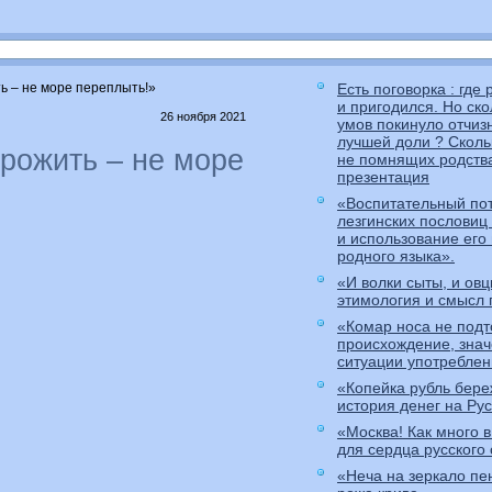
ь – не море переплыть!»
Есть поговорка : где
и пригодился. Но ск
26 ноября 2021
умов покинуло отчизн
лучшей доли ? Сколь
рожить – не море
не помнящих родств
презентация
«Воспитательный по
лезгинских пословиц
и использование его 
родного языка».
«И волки сыты, и ов
этимология и смысл 
«Комар носа не подт
происхождение, знач
ситуации употребле
«Копейка рубль бере
история денег на Ру
«Москва! Как много в
для сердца русского 
«Неча на зеркало пен