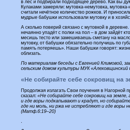
в лес и подбирали подходящее дерево. Как вы дум
Кулаками замеряли: мутовка-немутовка, мутовка-н
считали нечётное количество рожков. И приносил
мудрые бабушки использовали мутовку и в хозяйст
А сколько поверий связано с мутовкой в деревне. 
нечаянно упадёт с полки на пол – в дом зайдёт кт
месишь тесто или замешиваешь сметану на масл
мутовку, от бабушки обязательно получишь по губ
память потеряешь». Наши бабушки говорят: жизнь
облизать.
По материалам беседы с Евгенией Климовой, з
сельским домом культуры МУК «Алеховщинский 
«Не собирайте себе сокровищ на 
Продолжая излагать Свои поучения в Нагорной п
сказал:
«Не собирайте себе сокровищ на земле,
и где воры подкапывают и крадут, но собирайте
где ни моль, ни ржа не истребляют и где воры 
(Матф.6:19–20)
.