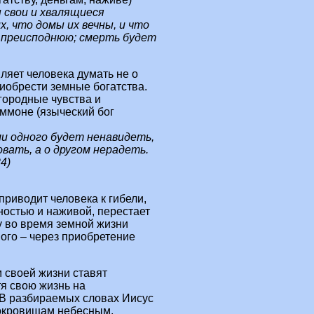
 свои и хвалящиеся
, что домы их вечны, и что
 в преисподнюю; смерть будет
яет человека думать не о
риобрести земные богатства.
городные чувства и
ммоне (языческий бог
ли одного будет ненавидеть,
вать, а о другом нерадеть.
4)
приводит человека к гибели,
ностью и наживой, перестает
у во время земной жизни
ного – через приобретение
 своей жизни ставят
тя свою жизнь на
 В разбираемых словах Иисус
окровищам небесным.