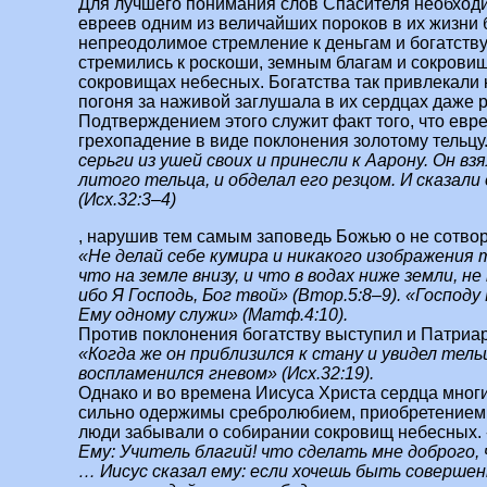
Для лучшего понимания слов Спасителя необходи
евреев одним из величайших пороков в их жизни 
непреодолимое стремление к деньгам и богатству
стремились к роскоши, земным благам и сокровищ
сокровищах небесных. Богатства так привлекали к
погоня за наживой заглушала в их сердцах даже 
Подтверждением этого служит факт того, что евр
грехопадение в виде поклонения золотому тельцу
серьги из ушей своих и принесли к Аарону. Он взял
литого тельца, и обделал его резцом. И сказали 
(Исх.32:3–4)
, нарушив тем самым заповедь Божью о не сотво
«Не делай себе кумира и никакого изображения т
что на земле внизу, и что в водах ниже земли, не
ибо Я Господь, Бог твой» (Втор.5:8–9). «Господу
Ему одному служи» (Матф.4:10).
Против поклонения богатству выступил и Патриа
«Когда же он приблизился к стану и увидел тель
воспламенился гневом» (Исх.32:19).
Однако и во времена Иисуса Христа сердца мног
сильно одержимы сребролюбием, приобретением 
люди забывали о собирании сокровищ небесных.
Ему: Учитель благий! что сделать мне доброго,
… Иисус сказал ему: если хочешь быть совершен