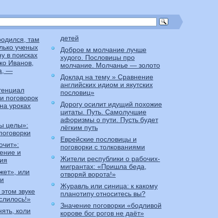
детей
 родился, там
олько ученых
Доброе м молчание лучше
у в поисках
худого. Пословицы про
ко Иванов,
молчание. Молчанье — золото
а, —
Доклад на тему » Сравнение
английских идиом и якутских
тенциал
пословиц»
 и поговорок
Дорогу осилит идущий похожие
на уроках
цитаты. Путь. Самолучшие
афоризмы о пути. Пусть будет
цы целы»:
лёгким путь
поговорки
Еврейские пословицы и
очит»:
поговорки с толкованиями
ение и
Жители республики о рабочих-
ния
мигрантах: «Пришла беда,
жет», или
отворяй ворота!»
си
Журавль или синица: к какому
 этом звуке
планотипу относитесь вы?
слилось!»
Значение поговорки «бодливой
ять, коли
корове бог рогов не даёт»