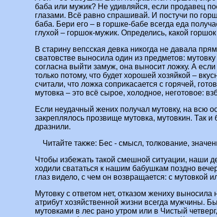
баба или мужик? Не удивляйся, если продавец п
глазами. Всё равно спрашивай. И постучи по горшк
баба. Бери его – в горшке-бабе всегда еда получа
глухой – горшок-мужик. Определись, какой горшок
В старину вепсская девка никогда не давала прям
сватовстве выносила один из предметов: мутовку 
согласна выйти замуж, она выносит ложку. А если 
только потому, что будет хорошей хозяйкой – вкус
считали, что ложка соприкасается с горячей, гото
мутовка – это всё сырое, холодное, неготовое: вз
Если неудачный жених получал мутовку, на всю о
закреплялось прозвище мутовка, мутовкин. Так и
дразнили.
Читайте также:
Бес - смысл, толкование, значен
Чтобы избежать такой смешной ситуации, наши д
ходили свататься к нашим бабушкам поздно вече
глаз видело, с чем он возвращается: с мутовкой и
Мутовку с ответом нет, отказом жениху выносила 
атрибут хозяйственной жизни всегда мужчины. Бы
мутовками в лес рано утром или в Чистый четвер