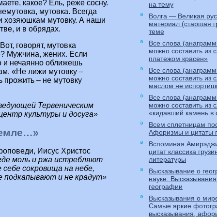
аете, какое? Ель, реже сосну.
на тему
емутовка, мутовка. Всегда
Волга — Великая рус
и хозяюшкам мутовку. А наши
материал (старшая г
ве, и в обрядах.
теме
Все слова (анаграмм
Вот, говорят, мутовка
можно составить из 
о? Мужчина, жених. Если
платежом красен»
о и нечаянно оближешь
Все слова (анаграмм
ам. «Не лижи мутовку –
можно составить из 
 прожить – не мутовку
маслом не испортиш
Все слова (анаграмм
аведующей Тервеническим
можно составить из 
«кидавший камень в 
центр культуры и досуга»
Всем сплетницам по
земле…»
Афоризмы и цитаты 
Вспоминая Амирэджи
роповеди, Иисус Христос
цитат классика грузи
литературы
 где моль и ржа истребляют
 себе сокровища на небе,
Высказывание о геог
не подкапывают и не крадут»
науке. Высказывания
географии
Высказывания о мире
Самые яркие фотогр
высказывания, афор