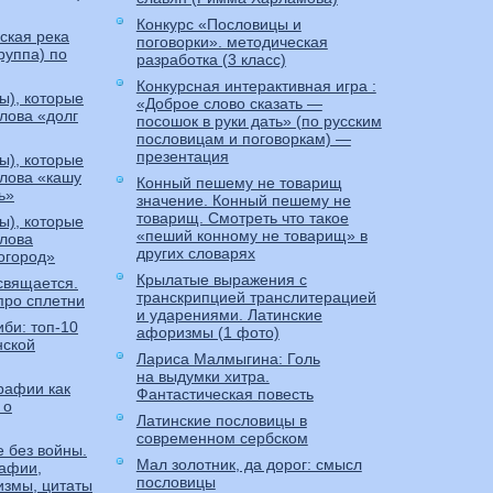
Конкурс «Пословицы и
ская река
поговорки». методическая
руппа) по
разработка (3 класс)
Конкурсная интерактивная игра :
ы), которые
«Доброе слово сказать —
слова «долг
посошок в руки дать» (по русским
пословицам и поговоркам) —
презентация
ы), которые
слова «кашу
Конный пешему не товарищ
ь»
значение. Конный пешему не
товарищ. Смотреть что такое
ы), которые
«пеший конному не товарищ» в
слова
других словарях
огород»
Крылатые выражения с
свящается.
транскрипцией транслитерацией
про сплетни
и ударениями. Латинские
би: топ-10
афоризмы (1 фото)
нской
Лариса Малмыгина: Голь
на выдумки хитра.
рафии как
Фантастическая повесть
 о
Латинские пословицы в
современном сербском
 без войны.
Мал золотник, да дорог: смысл
афии,
пословицы
измы, цитаты