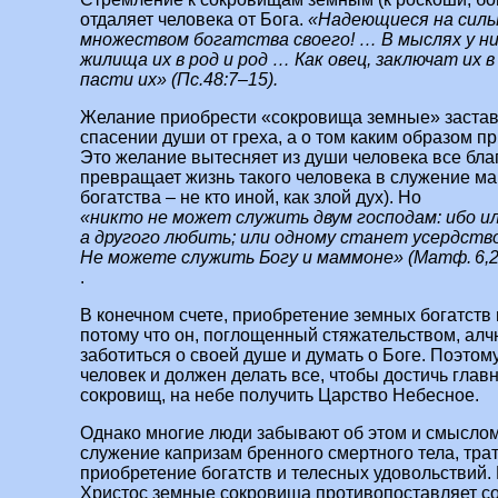
отдаляет человека от Бога.
«Надеющиеся на силы
множеством богатства своего! … В мыслях у них
жилища их в род и род … Как овец, заключат их
пасти их» (Пс.48:7–15).
Желание приобрести «сокровища земные» заставл
спасении души от греха, а о том каким образом п
Это желание вытесняет из души человека все бла
превращает жизнь такого человека в служение ма
богатства – не кто иной, как злой дух). Но
«никто не может служить двум господам: ибо и
а другого любить; или одному станет усердство
Не можете служить Богу и маммоне» (Матф. 6,2
.
В конечном счете, приобретение земных богатств 
потому что он, поглощенный стяжательством, алч
заботиться о своей душе и думать о Боге. Поэтом
человек и должен делать все, чтобы достичь глав
сокровищ, на небе получить Царство Небесное.
Однако многие люди забывают об этом и смыслом
служение капризам бренного смертного тела, тра
приобретение богатств и телесных удовольствий.
Христос земные сокровища противопоставляет с