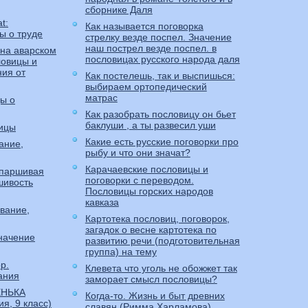
сборнике Даля
t:
Как называется поговорка
ы о труде
стрелку везде поспел. Значение
наш пострел везде поспел. в
 на аварском
пословицах русского народа даля
ловицы и
ния от
Как постелешь, так и выспишься:
выбираем ортопедический
матрас
ы о
Как разобрать пословицу он бьет
баклуши , а ты развесил уши
ицы
Какие есть русские поговорки про
ание,
рыбу и что они значат?
Карачаевские пословицы и
 паршивая
поговорки с переводом.
шивость
Пословицы горских народов
кавказа
вание,
Картотека пословиц, поговорок,
загадок о весне картотека по
значение
развитию речи (подготовительная
группа) на тему
р.
Клевета что уголь не обожжет так
ания
заморает смысл пословицы?
ЕНЬКА
Когда-то. Жизнь и быт древних
ия, 9 класс)
славян (Римма Харламова)