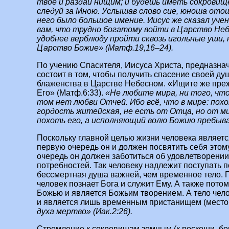
твое и раздай нищим; и будешь иметь сокровище
следуй за Мною. Услышав слово сие, юноша отош
него было большое имение. Иисус же сказал уче
вам, что трудно богатому войти в Царство Неб
удобнее верблюду пройти сквозь игольные уши,
Царство Божие» (Матф.19,16–24).
По учению Спасителя, Иисуса Христа, предназна
состоит в том, чтобы получить спасение своей ду
блаженства в Царстве Небесном. «Ищите же пре
Его» (Матф.6:33).
«Не любите мира, ни того, что
том нет любви Отчей. Ибо всё, что в мире: похо
гордость житейская, не есть от Отца, но от ми
похоть его, а исполняющий волю Божию пребывае
Поскольку главной целью жизни человека является
первую очередь он и должен посвятить себя этому
очередь он должен заботиться об удовлетворении
потребностей. Так человеку надлежит поступать п
бессмертная душа важней, чем временное тело. П
человек познает Бога и служит Ему. А также потом
Божью и является Божьим творением. А тело чело
и является лишь временным пристанищем (место
духа мертво» (Иак.2:26).
Стремление к сокровищам земным (к роскоши, бог