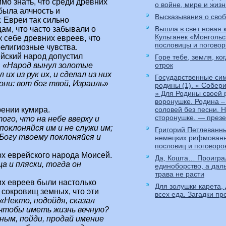
мо знать, что среди древних
о войне, мире и жизн
была алчность и
Высказывания о сво
. Евреи так сильно
Вышла в свет новая 
ам, что часто забывали о
Кульганек «Монгольс
 себе древних евреев, что
пословицы и поговор
религиозные чувства.
ейский народ допустил
Горе тебе, земля, ко
отрок
.
«Народ вынул золотые
 их из рук их, и сделал из них
Государственные си
они: вот бог твой, Израиль»
родины (1). « Собер
» Для Родины своей 
воронушке. Родина –
соловей без песни. 
рении кумира.
сторонушке. — през
ого, что на небе вверху и
 поклоняйся им и не служи им;
Григорий Петлеванн
 Богу твоему поклоняйся и
немецких рифмован
пословиц и поговоро
рх еврейского народа Моисей.
Да, Кошта… Проигра
ца и пляски, тогда он
единоборство, а дал
трава не расти
их евреев были настолько
Для золушки карета, 
сокровищ земных, что эти
всех еда. Загадки пр
«Некто, подойдя, сказал
 чтобы иметь жизнь вечную?
ным, пойди, продай имение