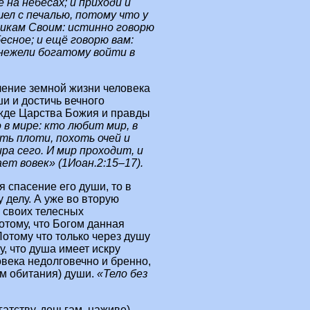
 на небесах; и приходи и
ел с печалью, потому что у
никам Своим: истинно говорю
есное; и ещё говорю вам:
 нежели богатому войти в
чение земной жизни человека
ши и достичь вечного
жде Царства Божия и правды
 в мире: кто любит мир, в
ть плоти, похоть очей и
ра сего. И мир проходит, и
т вовек» (1Иоан.2:15–17).
 спасение его души, то в
 делу. А уже во вторую
 своих телесных
отому, что Богом данная
отому что только через душу
у, что душа имеет искру
века недолговечно и бренно,
м обитания) души.
«Тело без
атству, деньгам, наживе)