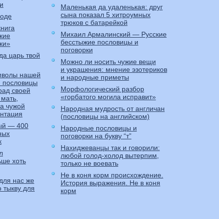
и
Маленькая да удаленькая: друг
сына показал 5 хитроумных
боде
трюков с батарейкой
книга
Михаил Армалинский — Русские
кие
бесстыжие пословицы и
ки»
поговорки
гда царь твой
Можно ли носить чужие вещи
и украшения: мнение эзотериков
мволы нашей
и народные приметы
и пословицы
Морфологический разбор
рад своей
«горбатого могила исправит»
 мать,
На чужой
Народная мудрость от англичан
ентация
(пословицы на английском)
ый — 400
Народные пословицы и
ных
поговорки на букву “т”
к
Нахиджеванцы так и говорили:
л
любой голод-холод вытерпим,
ьше хоть
только не воевать
Не в коня корм происхождение.
для нас же
История выражения. Не в коня
о тыкву для
корм