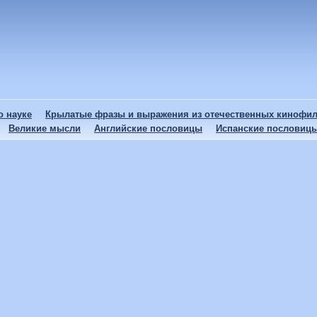
 науке
Крылатые фразы и выражения из отечественных кинофи
Великие мысли
Английские пословицы
Испанские пословиц