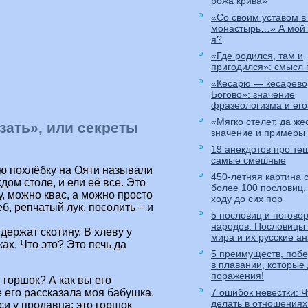
рожа крива»
«Со своим уставом в
монастырь…» А мой л
я?
«Где родился, там и
пригодился»: смысл
«Кесарю — кесарево,
Богово»: значение
фразеологизма и его
«Мягко стелет, да же
зать», или секреты
значение и примеры
19 анекдотов про те
самые смешные
ую похлёбку на Ояти называли
450-летняя картина 
ом столе, и ели её все. Это
более 100 пословиц,
у, можно квас, а можно просто
ходу до сих пор
, репчатый лук, посолить – и
5 пословиц и погово
народов. Пословицы
 держат скотину. В хлеву у
мира и их русские а
ках. Что это? Это печь да
5 преимуществ, побе
в плавании, которые
поражения!
 горшок? А как вы его
 его рассказала моя бабушка.
7 ошибок невестки: Ч
делать в отношениях
си у продавца: это горшок