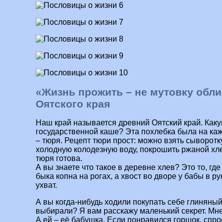
«Жизнь прожить – не мутовку обли
Оятского края
Наш край называется древний Оятский край. Как
государственной каше? Эта похлебка была на кажд
– тюря. Рецепт тюри прост: можно взять сыворотк
холодную колодезную воду, покрошить ржаной хлеб
тюря готова.
А вы знаете что такое в деревне хлев? Это то, где
быка копна на рогах, а хвост во дворе у бабы в ру
ухват.
А вы когда-нибудь ходили покупать себе глиняный
выбирали? Я вам расскажу маленький секрет. Мне
А ей – её бабушка. Если понравился горшок, спро