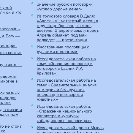
Значение русской поговорки
 чужой
«уговор дороже денег»
и он и кто
Из толкового словаря В.Даля:
«Апрель м., четвертый месяц в
году: стар. брезень, кветень,
 пословицы
цветень. В апреле земля преет.
Апрель обманет, под май
 а Богу —
подведет, — презентация
 история
Иностранные пословицы с
русскими аналогами.
стко спать»:
Исследовательская работа на
тему: «Значения пословиц и
щу и зятя —
поговорок в баснях И.А.
Крылова»
содержит
Исследовательская работа на
 многие в
тему: «Сравнительный анализ
немецких и белорусских
рок разных
пословиц и поговорок о
 народов
животных»
налоги
Исследовательская работа.
д в жизни и
«Отражение национального
 дают нам
характера и культуры
кабардинцев в пословицах»
то не стоит
Исследовательский проект Мысль
 со
народная в романе Толстого и в