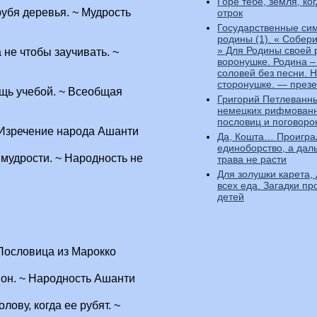
Горе тебе, земля, ко
рубя деревья. ~ Мудрость
отрок
Государственные си
родины (1). « Собер
» Для Родины своей 
 не чтобы заучивать. ~
воронушке. Родина –
соловей без песни. 
сторонушке. — през
щь учебой. ~ Всеобщая
Григорий Петлеванн
немецких рифмован
пословиц и поговоро
~ Изречение народа Ашанти
Да, Кошта… Проигра
единоборство, а дал
мудрости. ~ Народность не
трава не расти
Для золушки карета, 
всех еда. Загадки пр
детей
Пословица из Марокко
 он. ~ Народность Ашанти
ову, когда ее рубят. ~