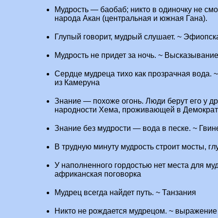
Мудрость — баобаб; никто в одиночку не смо
народа Акан (центральная и южная Гана).
Глупый говорит, мудрый слушает. ~ Эфиопск
Мудрость не придет за ночь. ~ Высказывани
Сердце мудреца тихо как прозрачная вода.
из Камеруна
Знание — похоже огонь. Люди берут его у др
народности Хема, проживающей в Демократ
Знание без мудрости — вода в песке. ~ Гви
В трудную минуту мудрость строит мосты, г
У наполненного гордостью нет места для му
африканская поговорка
Мудрец всегда найдет путь. ~ Танзания
Никто не рождается мудрецом. ~ выражение