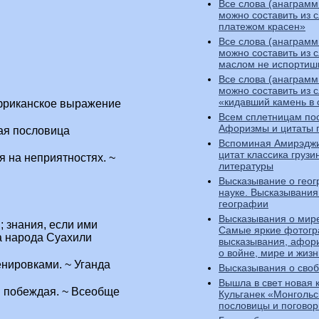
Все слова (анаграмм
можно составить из 
платежом красен»
Все слова (анаграмм
можно составить из 
маслом не испортиш
Все слова (анаграмм
можно составить из 
«кидавший камень в 
африканское выражение
Всем сплетницам по
Афоризмы и цитаты 
кая пословица
Вспоминая Амирэджи
цитат классика грузи
я на неприятностях. ~
литературы
Высказывание о геог
науке. Высказывания
географии
Высказывания о мире
; знания, если ими
Самые яркие фотогр
а народа Суахили
высказывания, афор
о войне, мире и жизн
енировками. ~ Уганда
Высказывания о сво
Вышла в свет новая 
 побеждая. ~ Всеобще
Кульганек «Монгольс
пословицы и поговор