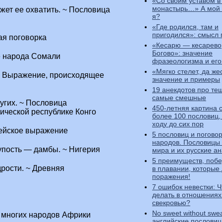
«Со своим уставом в
монастырь…» А мой л
жет ее охватить. ~ Пословица
я?
«Где родился, там и
пригодился»: смысл
ая поговорка
«Кесарю — кесарево,
Богово»: значение
е народа Сомали
фразеологизма и его
«Мягко стелет, да же
 ~ Выражение, происходящее
значение и примеры
19 анекдотов про те
самые смешные
угих. ~ Пословица
450-летняя картина 
ической республике Конго
более 100 пословиц,
ходу до сих пор
нейское выражение
5 пословиц и погово
народов. Пословицы
лупость — дамбы. ~ Нигерия
мира и их русские а
5 преимуществ, побе
дрости. ~ Древняя
в плавании, которые
поражения!
7 ошибок невестки: Ч
делать в отношениях
свекровью?
No sweet without swea
 многих народов Африки
английские пословиц