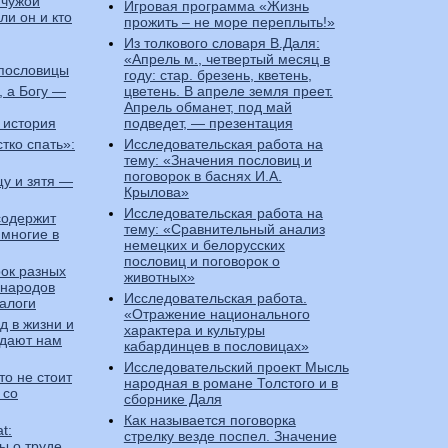
 чужой
Игровая программа «Жизнь
и он и кто
прожить – не море переплыть!»
Из толкового словаря В.Даля:
«Апрель м., четвертый месяц в
 пословицы
году: стар. брезень, кветень,
 а Богу —
цветень. В апреле земля преет.
Апрель обманет, под май
 история
подведет, — презентация
стко спать»:
Исследовательская работа на
тему: «Значения пословиц и
поговорок в баснях И.А.
щу и зятя —
Крылова»
Исследовательская работа на
содержит
тему: «Сравнительный анализ
 многие в
немецких и белорусских
пословиц и поговорок о
рок разных
животных»
 народов
Исследовательская работа.
налоги
«Отражение национального
д в жизни и
характера и культуры
 дают нам
кабардинцев в пословицах»
Исследовательский проект Мысль
то не стоит
народная в романе Толстого и в
 со
сборнике Даля
Как называется поговорка
t:
стрелку везде поспел. Значение
ы о труде