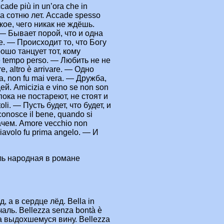
de più in un’ora che in
за сотню лет. Accade spesso
акое, чего никак не ждёшь.
. — Бывает порой, что и одна
e. — Происходит то, что Богу
рошо танцует тот, кому
 tempo perso. — Любить не не
, altro è arrivare. — Одно
a, non fu mai vera. — Дружба,
й. Amicizia e vino se non son
пока не постареют, не стоят и
li. — Пусть будет, что будет, и
onosce il bene, quando si
чем. Amore vecchio non
iavolo fu prima angelo. — И
ль народная в романе
, а в сердце лёд. Bella in
ечаль. Bellezza senza bontà è
а выдохшемуся вину. Bellezza