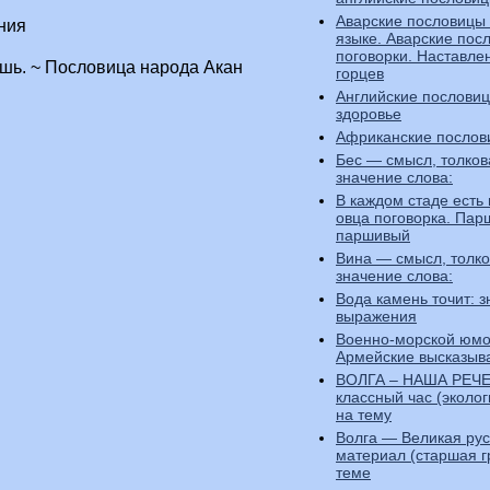
Аварские пословицы
ния
языке. Аварские пос
поговорки. Наставле
ишь. ~ Пословица народа Акан
горцев
Английские пословиц
здоровье
Африканские послов
Бес — смысл, толков
значение слова:
В каждом стаде есть
овца поговорка. Пар
паршивый
Вина — смысл, толко
значение слова:
Вода камень точит: 
выражения
Военно-морской юмо
Армейские высказыв
ВОЛГА – НАША РЕЧ
классный час (эколог
на тему
Волга — Великая рус
материал (старшая г
теме