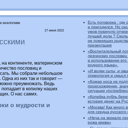
Есть поговорка : где
и аналогами.
и пригодился. Но ск
27 июня 2022
умов покинуло отчизн
лучшей доли ? Сколь
усскими
не помнящих родств
презентация
«Воспитательный по
лезгинских пословиц
и использование его 
 на континенте, материнском
родного языка».
личество пословиц и
«И волки сыты, и ов
исать. Мы собрали небольшое
этимология и смысл 
 Одна из них так и говорит —
«Комар носа не подт
 можно преумножать. Ведь
происхождение, знач
 попадает в копилку наших
ситуации употребле
щих. О нас самих.
«Копейка рубль бере
история денег на Ру
ки о мудрости и
«Москва! Как много в
для сердца русского 
«Неча на зеркало пен
рожа крива»