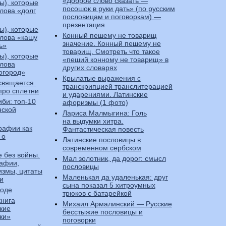
«Доброе слово сказать —
ы), которые
посошок в руки дать» (по русским
слова «долг
пословицам и поговоркам) —
презентация
ы), которые
Конный пешему не товарищ
слова «кашу
значение. Конный пешему не
ь»
товарищ. Смотреть что такое
ы), которые
«пеший конному не товарищ» в
слова
других словарях
огород»
Крылатые выражения с
свящается.
транскрипцией транслитерацией
про сплетни
и ударениями. Латинские
би: топ-10
афоризмы (1 фото)
нской
Лариса Малмыгина: Голь
на выдумки хитра.
рафии как
Фантастическая повесть
 о
Латинские пословицы в
современном сербском
 без войны.
Мал золотник, да дорог: смысл
афии,
пословицы
измы, цитаты
Маленькая да удаленькая: друг
и
сына показал 5 хитроумных
боде
трюков с батарейкой
книга
Михаил Армалинский — Русские
кие
бесстыжие пословицы и
ки»
поговорки