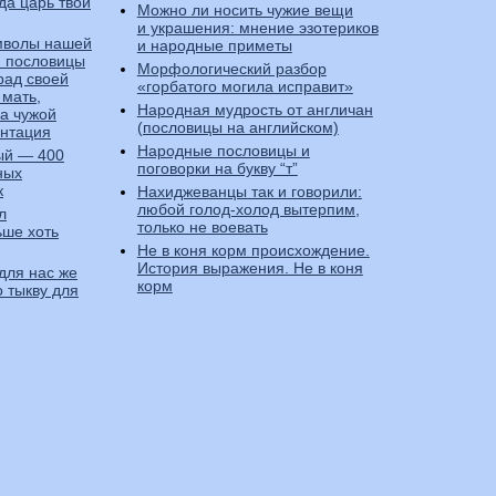
гда царь твой
Можно ли носить чужие вещи
и украшения: мнение эзотериков
мволы нашей
и народные приметы
и пословицы
Морфологический разбор
рад своей
«горбатого могила исправит»
 мать,
Народная мудрость от англичан
На чужой
(пословицы на английском)
ентация
Народные пословицы и
ый — 400
поговорки на букву “т”
ных
к
Нахиджеванцы так и говорили:
любой голод-холод вытерпим,
л
только не воевать
ьше хоть
Не в коня корм происхождение.
История выражения. Не в коня
для нас же
корм
о тыкву для