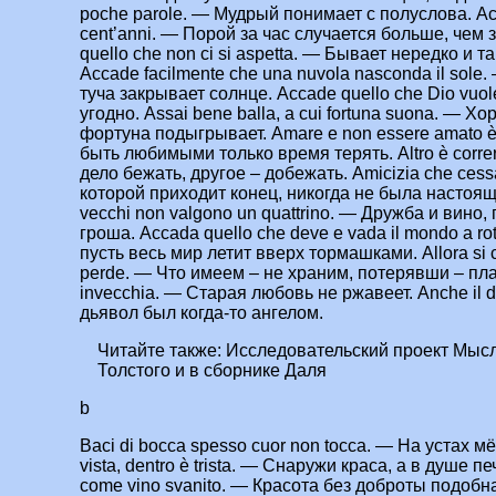
poche parole. — Мудрый понимает с полуслова. Acca
cent’anni. — Порой за час случается больше, чем 
quello che non ci si aspetta. — Бывает нередко и т
Accade facilmente che una nuvola nasconda il sole
туча закрывает солнце. Accade quello che Dio vuol
угодно. Assai bene balla, a cui fortuna suona. — Хо
фортуна подыгрывает. Amare e non essere amato è
быть любимыми только время терять. Altro è correre
дело бежать, другое – добежать. Amicizia che cess
которой приходит конец, никогда не была настояще
vecchi non valgono un quattrino. — Дружба и вино, 
гроша. Accada quello che deve e vada il mondo a roto
пусть весь мир летит вверх тормашками. Allora si c
perde. — Что имеем – не храним, потерявши – пла
invecchia. — Старая любовь не ржавеет. Anche il d
дьявол был когда-то ангелом.
Читайте также:
Исследовательский проект Мыс
Толстого и в сборнике Даля
b
Baci di bocca spesso cuor non tocca. — На устах мёд
vista, dentro è trista. — Снаружи краса, а в душе п
come vino svanito. — Красота без доброты подобн