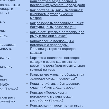
наш пострел везде поспел. в
 на аварском
пословицах русского народа даля
ловицы и
Как постелешь, так и выспишься:
ния от
выбираем ортопедический
матрас
ы о
Как разобрать пословицу он бьет
баклуши , а ты развесил уши
ицы
Какие есть русские поговорки про
ание,
рыбу и что они значат?
Карачаевские пословицы и
 паршивая
поговорки с переводом.
шивость
Пословицы горских народов
кавказа
вание,
Картотека пословиц, поговорок,
загадок о весне картотека по
развитию речи (подготовительная
значение
группа) на тему
Клевета что уголь не обожжет так
р.
заморает смысл пословицы?
ания
Когда-то. Жизнь и быт древних
ЕНЬКА
славян (Римма Харламова)
ия, 9 класс)
Конкурс «Пословицы и
поговорки». методическая
ская река
разработка (3 класс)
руппа) по
Конкурсная интерактивная игра :