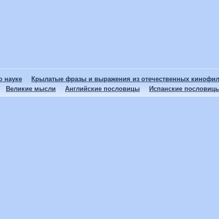
 науке
Крылатые фразы и выражения из отечественных кинофи
Великие мысли
Английские пословицы
Испанские пословиц