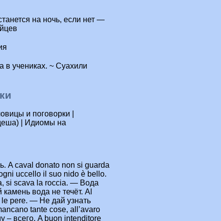
танется на ночь, если нет —
ийцев
ия
ка в учениках. ~ Суахили
ки
овицы и поговорки |
деша) | Идиомы на
. A caval donato non si guarda
i uccello il suo nido è bello.
, si scava la roccia. — Вода
й камень вода не течёт. Al
n le pere. — Не дай узнать
ncano tante cose, all’avaro
 – всего. A buon intenditore