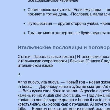
Всеафриканское изречение
Совет похож на путника. Если ему рады — ос
покинет в тот же день. ~Пословица малагас
Путешествия — другая сторона учебы. ~Кен
Там, где много экспертов, не будет недостат
Итальянские пословицы и поговор
Статьи | Параллельные тексты | Итальянские посл
Итальянские скороговорки | Лексика (Список Сво
итальянском языке
a
Anno nuovo, vita nuova. — Новый год – новая жизнь
in bocca. — Дарёному коню в зубы не смотрят. Ad ogn
— Всяк кулик своё болото хвалит. A goccia a goccia
камень точит. Aiutati che Dio t’aiuta. — Под лежачи
contadino non far sapere quanto è buono il cacio co
крестьянину, как хорош сыр с грушами. Al povero ma
tutte. — Бедняку не хватает многих вещей, жадному