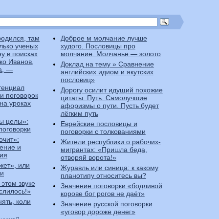
 родился, там
Доброе м молчание лучше
олько ученых
худого. Пословицы про
у в поисках
молчание. Молчанье — золото
ко Иванов,
Доклад на тему » Сравнение
а, —
английских идиом и якутских
пословиц»
тенциал
Дорогу осилит идущий похожие
 и поговорок
цитаты. Путь. Самолучшие
на уроках
афоризмы о пути. Пусть будет
лёгким путь
цы целы»:
Еврейские пословицы и
поговорки
поговорки с толкованиями
очит»:
Жители республики о рабочих-
ение и
мигрантах: «Пришла беда,
ния
отворяй ворота!»
жет», или
Журавль или синица: к какому
си
планотипу относитесь вы?
 этом звуке
Значение поговорки «бодливой
слилось!»
корове бог рогов не даёт»
ять, коли
Значение русской поговорки
«уговор дороже денег»