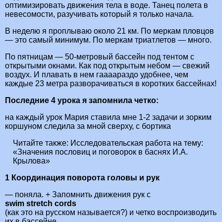
оптимизировать движения тела в воде. Танец полета в
невесомости, разучивать который я только начала.
В неделю я проплываю около 21 км. По меркам пловцов
— это самый минимум. По меркам триатлетов — много.
По пятницам — 50-метровый бассейн под тентом с
открытыми окнами. Как под открытым небом — свежий
воздух. И плавать в нем гаааараздо удобнее, чем
каждые 23 метра разворачиваться в коротких бассейнах!
Последние 4 урока я запомнила четко:
на каждый урок Мария ставила мне 1-2 задачи и зорким
коршуном следила за мной сверху, с бортика
Читайте также:
Исследовательская работа на тему:
«Значения пословиц и поговорок в баснях И.А.
Крылова»
1 Координация поворота головы и рук
— поняла. + Запомнить движения рук с
swim stretch cords
(как это на русском называется?) и четко воспроизводить
их в бассейне