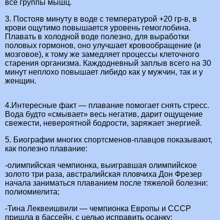
все группы мышц.
3. Постояв минуту в воде с температурой +20 гр-в, в
крови ощутимо повышается уровень гемоглобина.
Плавать в холодной воде полезно, для выработки
половых гормонов, оно улучшает кровообращение (и
мозговое), к тому же замедляет процессы клеточного
старения организма. Каждодневный заплыв всего на 30
минут неплохо повышает либидо как у мужчин, так и у
женщин.
4.Интересные факт — плавание помогает снять стресс.
Вода будто «смывает» весь негатив, дарит ощущение
свежести, невероятной бодрости, заряжает энергией.
5. Биографии многих спортсменов-плавцов показывают,
как полезно плавание:
-олимпийская чемпионка, выигравшая олимпийское
золото три раза, австралийская пловчиха Дон Фрезер
начала заниматься плаванием после тяжелой болезни:
полиомиелита;
-Тина Леквеишвили — чемпионка Европы и СССР
пришла в бассейн, с целью исправить осанку;