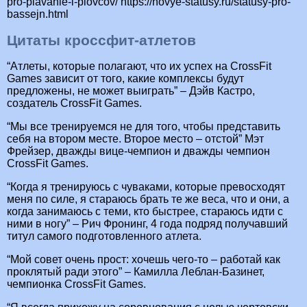
pro-plavanie-i-plovcov/ https://novye-statusy.ru/statusy-pro-
bassejn.html
Цитаты кроссфит-атлетов
“Атлеты, которые полагают, что их успех на CrossFit
Games зависит от того, какие комплексы будут
предложены, не может выиграть” – Дэйв Кастро,
создатель CrossFit Games.
“Мы все тренируемся не для того, чтобы представить
себя на втором месте. Второе место – отстой” Мэт
Фрейзер, дважды вице-чемпион и дважды чемпион
CrossFit Games.
“Когда я тренируюсь с чуваками, которые превосходят
меня по силе, я стараюсь брать те же веса, что и они, а
когда занимаюсь с теми, кто быстрее, стараюсь идти с
ними в ногу” – Рич Фронинг, 4 года подряд получавший
титул самого подготовленного атлета.
“Мой совет очень прост: хочешь чего-то – работай как
проклятый ради этого” – Камилла Леблан-Базинет,
чемпионка CrossFit Games.