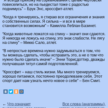
“Я всегда прихожу на соревнования с целью чертовски
повеселиться, но на пьедестал тоже с радостью
поднимусь” – Брук Энс, кроссфит-атлет.
“Когда я тренируюсь, я стираю все ограничения и знания
о собственных силах. Я сильна – и все в мире
становится возможным” – Камилла Леблан-Базинет.
“Когда животные ложатся на спину – значит они сдаются.
Я никогда не ложусь на спину, это знак слабости. Не лягу
на спину” – Микко Сало, атлет.
“В непростые времена нужно задумываться о том, что
ты можешь сделать, чтобы исправить это, а не о том что
нужно было сделать иначе” – Энни Торисдоттир, дважды
получавшая титул самой подготовленной.
“Кроссфит – наш стиль жизни. Мы много тренируемся,
хорошо питаемся, постоянно преодолеваем себя. Этот
спорт дает нам узнать нечто новое о себе” – Бен Смит.
←
Что означает
Все слова (анаграммы),