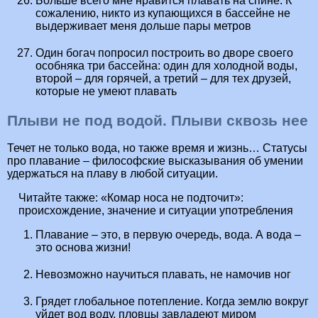
Больше всего мне нравится плавать на спине. К
сожалению, никто из купающихся в бассейне не
выдерживает меня дольше пары метров
Один богач попросил построить во дворе своего
особняка три бассейна: один для холодной воды,
второй – для горячей, а третий – для тех друзей,
которые не умеют плавать
Плыви не под водой. Плыви сквозь нее
Течет не только вода, но также время и жизнь… Статусы
про плавание – философские высказывания об умении
удержаться на плаву в любой ситуации.
Читайте также:
«Комар носа не подточит»:
происхождение, значение и ситуации употребления
Плавание – это, в первую очередь, вода. А вода –
это основа жизни!
Невозможно научиться плавать, не намочив ног
Грядет глобальное потепление. Когда землю вокруг
уйдет вод воду, пловцы завладеют миром