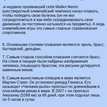
-и недавно проявивший себя Майкл Фелпс
(шестикратный олимпийский чемпион) начал плавать,
чтобы победить свою болезнь (он не мог
сосредоточиться и как-либо скоординировать свои
движения, он постоянно натыкался на предметы). А ведь
олимпийские игры это самые главные соревнования
спортсменов.
6. Основными стилями плавания являются: кроль, брасс,
баттервляй, дельфин.
7. Самым старым способом плавания считается брасс.
На стене в пещере были найдены изображения
человека, плывущего брассом, эти рисунки датируется
каменным веком.
8. Самым выносливым пловцом в мире является
Мартин Стрел. Он установил рекорд Гиннеса. Его
называют «Человек-рыба» проплыл по длиннейшим и
опаснейшим рекам в мире. В 2007 г. он проплыл
Амазонку (5268 км) за 66 дней, при этом отдыхал лишь
по 5 часов в сутки.