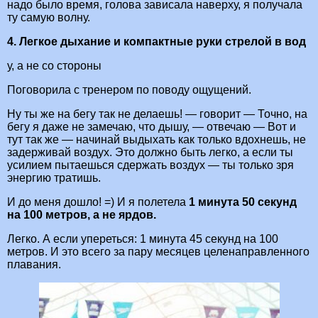
надо было время, голова зависала наверху, я получала
ту самую волну.
4. Легкое дыхание и компактные руки стрелой в вод
у, а не со стороны
Поговорила с тренером по поводу ощущений.
Ну ты же на бегу так не делаешь! — говорит — Точно, на
бегу я даже не замечаю, что дышу, — отвечаю — Вот и
тут так же — начинай выдыхать как только вдохнешь, не
задерживай воздух. Это должно быть легко, а если ты
усилием пытаешься сдержать воздух — ты только зря
энергию тратишь.
И до меня дошло! =) И я полетела
1 минута 50 секунд
на 100 метров, а не ярдов.
Легко. А если упереться: 1 минута 45 секунд на 100
метров. И это всего за пару месяцев целенаправленного
плавания.