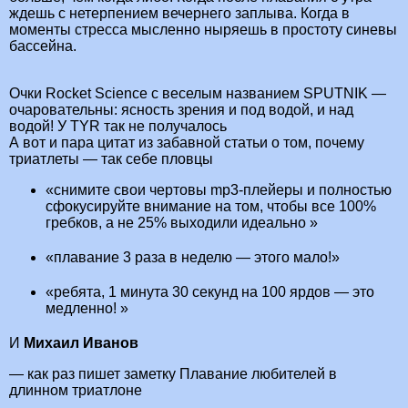
ждешь с нетерпением вечернего заплыва. Когда в
моменты стресса мысленно ныряешь в простоту синевы
бассейна.
Очки Rocket Science c веселым названием SPUTNIK —
очаровательны: ясность зрения и под водой, и над
водой! У TYR так не получалось
А вот и пара цитат из забавной статьи о том, почему
триатлеты — так себе пловцы
«снимите свои чертовы mp3-плейеры и полностью
сфокусируйте внимание на том, чтобы все 100%
гребков, а не 25% выходили идеально »
«плавание 3 раза в неделю — этого мало!»
«ребята, 1 минута 30 секунд на 100 ярдов — это
медленно! »
И
Михаил Иванов
— как раз пишет заметку Плавание любителей в
длинном триатлоне