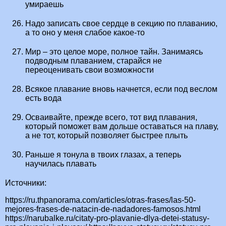
умираешь
Надо записать свое сердце в секцию по плаванию,
а то оно у меня слабое какое-то
Мир – это целое море, полное тайн. Занимаясь
подводным плаванием, старайся не
переоценивать свои возможности
Всякое плавание вновь начнется, если под веслом
есть вода
Осваивайте, прежде всего, тот вид плавания,
который поможет вам дольше оставаться на плаву,
а не тот, который позволяет быстрее плыть
Раньше я тонула в твоих глазах, а теперь
научилась плавать
Источники:
https://ru.thpanorama.com/articles/otras-frases/las-50-
mejores-frases-de-natacin-de-nadadores-famosos.html
https://narubalke.ru/citaty-pro-plavanie-dlya-detei-statusy-