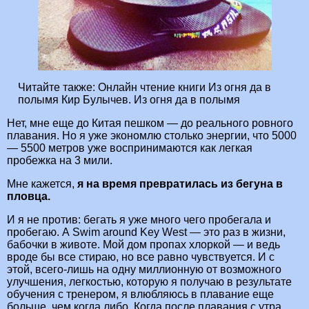
Читайте также:
Онлайн чтение книги Из огня да в
полымя Кир Булычев. Из огня да в полымя
Нет, мне еще до Китая пешком — до реального ровного
плавания. Но я уже экономлю столько энергии, что 5000
— 5500 метров уже воспринимаются как легкая
пробежка на 3 мили.
Мне кажется,
я на время превратилась из бегуна в
пловца.
И я не против: бегать я уже много чего пробегала и
пробегаю. А Swim around Key West — это раз в жизни,
бабочки в животе. Мой дом пропах хлоркой — и ведь
вроде бы все стираю, но все равно чувствуется. И с
этой, всего-лишь на одну миллионную от возможного
улучшения, легкостью, которую я получаю в результате
обучения с тренером, я влюбляюсь в плавание еще
больше, чем когда либо. Когда после плавания с утра