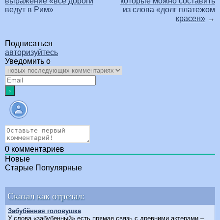
выражение «все дороги
которые можно составить
ведут в Рим»
из слова «долг платежом
красен»
→
Подписаться
авторизуйтесь
Уведомить о
0
комментариев
Новые
Старые
Популярные
Сказал как отрезал:
Забубённая головушка
У слова «забубенный» есть прямая связь с древними актерами –