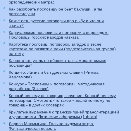
ортопедический матрас
Как разобрать пословицу он бьет баклуши , а ты
развесил уши
Какие есть русские поговорки про рыбу и что они
значат?
Карачаевские пословицы и поговорки с переводом.
Пословицы горских народов кавказа
Картотека пословиц, поговорок, загадок о весне
картотека по развитию речи (подготовительная группа)
на тему
Клевета что уголь не обожжет так заморает смысл
пословицы?
Когда-то. Жизнь и быт древних славян (Римма
Харламова)
Конкурс «Пословицы и поговорки». методическая
разработка (3 класс)
Конный пешему не товарищ значение. Конный пешему
не товарищ. Смотреть что такое «пеший конному не
товарищ» в других словарях
Крылатые выражения с транскрипцией транслитерацией
и ударениями. Латинские афоризмы (1 фото)
Лариса Малмыгина: Голь на выдумки хитра.
Фантастическая повесть