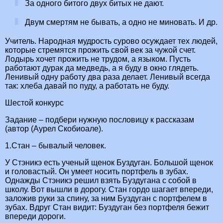
За одного битого двух битых не дают.
Двум смертям не бывать, а одно не миновать. И др.
Учитель. Народная мудрость сурово осуждает тех людей,
которые стремятся прожить свой век за чужой счет.
Лодырь хочет прожить не трудом, а языком. Пусть
работают дурак да медведь, а я буду в окно глядеть.
Ленивый одну работу два раза делает. Ленивый всегда
так: хлеба давай по пуду, а работать не буду.
Шестой конкурс
Задание – подбери нужную пословицу к рассказам
(автор (Аурел Скобиоале).
1.Стан – бывалый человек.
У Стэникэ есть ученый щенок Буздуган. Большой щенок
и головастый. Он умеет носить портфель в зубах.
Однажды Стэникэ решил взять Буздугана с собой в
школу. Вот вышли в дорогу. Стан гордо шагает впереди,
заложив руки за спину, за ним Буздуган с портфелем в
зубах. Вдруг Стан видит: Буздуган без портфеля бежит
впереди дороги.