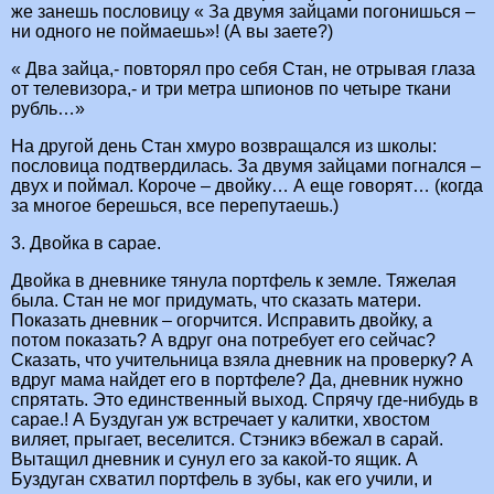
же занешь пословицу « За двумя зайцами погонишься –
ни одного не поймаешь»! (А вы заете?)
« Два зайца,- повторял про себя Стан, не отрывая глаза
от телевизора,- и три метра шпионов по четыре ткани
рубль…»
На другой день Стан хмуро возвращался из школы:
пословица подтвердилась. За двумя зайцами погнался –
двух и поймал. Короче – двойку… А еще говорят… (когда
за многое берешься, все перепутаешь.)
3. Двойка в сарае.
Двойка в дневнике тянула портфель к земле. Тяжелая
была. Стан не мог придумать, что сказать матери.
Показать дневник – огорчится. Исправить двойку, а
потом показать? А вдруг она потребует его сейчас?
Сказать, что учительница взяла дневник на проверку? А
вдруг мама найдет его в портфеле? Да, дневник нужно
спрятать. Это единственный выход. Спрячу где-нибудь в
сарае.! А Буздуган уж встречает у калитки, хвостом
виляет, прыгает, веселится. Стэникэ вбежал в сарай.
Вытащил дневник и сунул его за какой-то ящик. А
Буздуган схватил портфель в зубы, как его учили, и