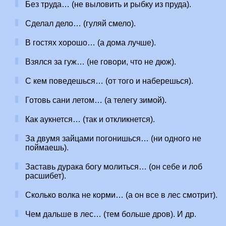
Без труда… (не выловить и рыбку из пруда).
Сделал дело… (гуляй смело).
В гостях хорошо… (а дома лучше).
Взялся за гуж… (не говори, что не дюж).
С кем поведешься… (от того и наберешься).
Готовь сани летом… (а телегу зимой).
Как аукнется… (так и откликнется).
За двумя зайцами погонишься… (ни одного не
поймаешь).
Заставь дурака богу молиться… (он себе и лоб
расшибет).
Сколько волка не корми… (а он все в лес смотрит).
Чем дальше в лес… (тем больше дров). И др.