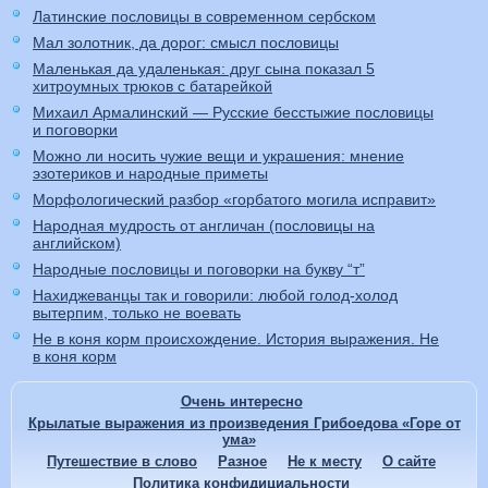
Латинские пословицы в современном сербском
Мал золотник, да дорог: смысл пословицы
Маленькая да удаленькая: друг сына показал 5
хитроумных трюков с батарейкой
Михаил Армалинский — Русские бесстыжие пословицы
и поговорки
Можно ли носить чужие вещи и украшения: мнение
эзотериков и народные приметы
Морфологический разбор «горбатого могила исправит»
Народная мудрость от англичан (пословицы на
английском)
Народные пословицы и поговорки на букву “т”
Нахиджеванцы так и говорили: любой голод-холод
вытерпим, только не воевать
Не в коня корм происхождение. История выражения. Не
в коня корм
Очень интересно
Крылатые выражения из произведения Грибоедова «Горе от
ума»
Путешествие в слово
Разное
Не к месту
О сайте
Политика конфидициальности