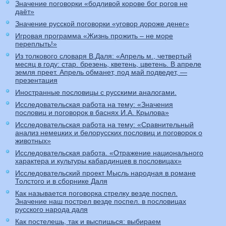
Значение поговорки «бодливой корове бог рогов не
даёт»
Значение русской поговорки «уговор дороже денег»
Игровая программа «Жизнь прожить – не море
переплыть!»
Из толкового словаря В.Даля: «Апрель м., четвертый
месяц в году: стар. брезень, кветень, цветень. В апреле
земля преет. Апрель обманет, под май подведет, —
презентация
Иностранные пословицы с русскими аналогами.
Исследовательская работа на тему: «Значения
пословиц и поговорок в баснях И.А. Крылова»
Исследовательская работа на тему: «Сравнительный
анализ немецких и белорусских пословиц и поговорок о
животных»
Исследовательская работа. «Отражение национального
характера и культуры кабардинцев в пословицах»
Исследовательский проект Мысль народная в романе
Толстого и в сборнике Даля
Как называется поговорка стрелку везде поспел.
Значение наш пострел везде поспел. в пословицах
русского народа даля
Как постелешь, так и выспишься: выбираем