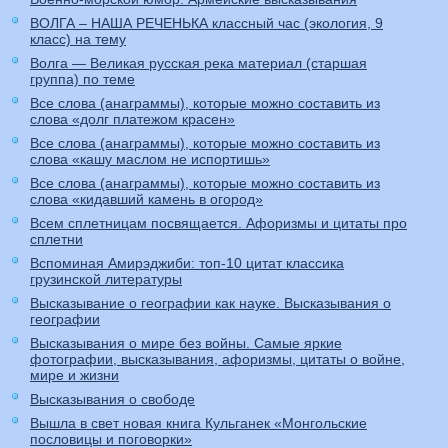
ВОЛГА – НАША РЕЧЕНЬКА классный час (экология, 9
класс) на тему
Волга — Великая русская река материал (старшая
группа) по теме
Все слова (анаграммы), которые можно составить из
слова «долг платежом красен»
Все слова (анаграммы), которые можно составить из
слова «кашу маслом не испортишь»
Все слова (анаграммы), которые можно составить из
слова «кидавший камень в огород»
Всем сплетницам посвящается. Афоризмы и цитаты про
сплетни
Вспоминая Амирэджиби: топ-10 цитат классика
грузинской литературы
Высказывание о географии как науке. Высказывания о
географии
Высказывания о мире без войны. Самые яркие
фотографии, высказывания, афоризмы, цитаты о войне,
мире и жизни
Высказывания о свободе
Вышла в свет новая книга Кульганек «Монгольские
пословицы и поговорки»