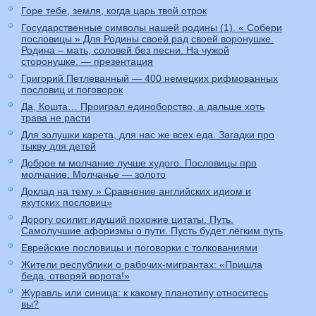
Горе тебе, земля, когда царь твой отрок
Государственные символы нашей родины (1). « Собери
пословицы » Для Родины своей рад своей воронушке.
Родина – мать, соловей без песни. На чужой
сторонушке. — презентация
Григорий Петлеванный — 400 немецких рифмованных
пословиц и поговорок
Да, Кошта… Проиграл единоборство, а дальше хоть
трава не расти
Для золушки карета, для нас же всех еда. Загадки про
тыкву для детей
Доброе м молчание лучше худого. Пословицы про
молчание. Молчанье — золото
Доклад на тему » Сравнение английских идиом и
якутских пословиц»
Дорогу осилит идущий похожие цитаты. Путь.
Самолучшие афоризмы о пути. Пусть будет лёгким путь
Еврейские пословицы и поговорки с толкованиями
Жители республики о рабочих-мигрантах: «Пришла
беда, отворяй ворота!»
Журавль или синица: к какому планотипу относитесь
вы?