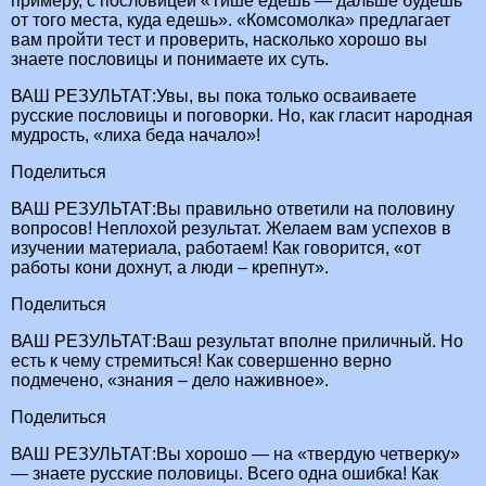
примеру, с пословицей «Тише едешь — дальше будешь
от того места, куда едешь». «Комсомолка» предлагает
вам пройти тест и проверить, насколько хорошо вы
знаете пословицы и понимаете их суть.
ВАШ РЕЗУЛЬТАТ:Увы, вы пока только осваиваете
русские пословицы и поговорки. Но, как гласит народная
мудрость, «лиха беда начало»!
Поделиться
ВАШ РЕЗУЛЬТАТ:Вы правильно ответили на половину
вопросов! Неплохой результат. Желаем вам успехов в
изучении материала, работаем! Как говорится, «от
работы кони дохнут, а люди – крепнут».
Поделиться
ВАШ РЕЗУЛЬТАТ:Ваш результат вполне приличный. Но
есть к чему стремиться! Как совершенно верно
подмечено, «знания – дело наживное».
Поделиться
ВАШ РЕЗУЛЬТАТ:Вы хорошо — на «твердую четверку»
— знаете русские половицы. Всего одна ошибка! Как