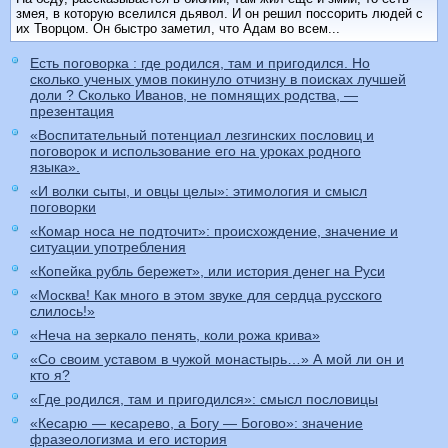
змея, в которую вселился дьявол. И он решил поссорить людей с
их Творцом. Он быстро заметил, что Адам во всем...
Есть поговорка : где родился, там и пригодился. Но
сколько ученых умов покинуло отчизну в поисках лучшей
доли ? Сколько Иванов, не помнящих родства, —
презентация
«Воспитательный потенциал лезгинских пословиц и
поговорок и использование его на уроках родного
языка».
«И волки сыты, и овцы целы»: этимология и смысл
поговорки
«Комар носа не подточит»: происхождение, значение и
ситуации употребления
«Копейка рубль бережет», или история денег на Руси
«Москва! Как много в этом звуке для сердца русского
слилось!»
«Неча на зеркало пенять, коли рожа крива»
«Со своим уставом в чужой монастырь…» А мой ли он и
кто я?
«Где родился, там и пригодился»: смысл пословицы
«Кесарю — кесарево, а Богу — Богово»: значение
фразеологизма и его история