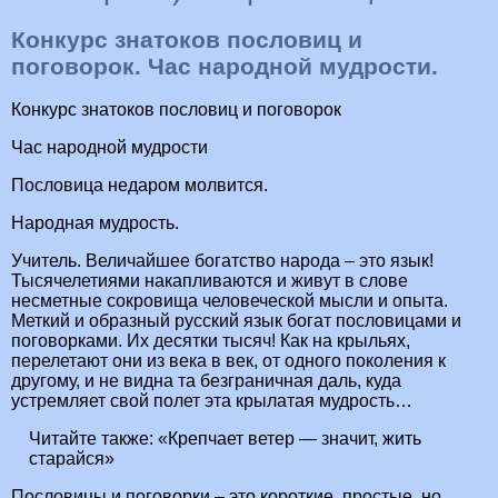
Конкурс знатоков пословиц и
поговорок. Час народной мудрости.
Конкурс знатоков пословиц и поговорок
Час народной мудрости
Пословица недаром молвится.
Народная мудрость.
Учитель. Величайшее богатство народа – это язык!
Тысячелетиями накапливаются и живут в слове
несметные сокровища человеческой мысли и опыта.
Меткий и образный русский язык богат пословицами и
поговорками. Их десятки тысяч! Как на крыльях,
перелетают они из века в век, от одного поколения к
другому, и не видна та безграничная даль, куда
устремляет свой полет эта крылатая мудрость…
Читайте также:
«Крепчает ветер — значит, жить
старайся»
Пословицы и поговорки – это короткие, простые, но