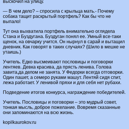
выскочил на улицу.
— В чем дело? – спросила с крыльца мать.- Почему
собака тащит раскрытый портфель? Как бы что не
выпало!
Тут она выхватила портфель внимательно оглядела
Стана и Буздугана. Буздуган понял ее. Умный все-таки
щенок, на овчарку учится. Он нырнул в сарай и вытащил
дневник. Как говорят в таких случаях? (Шило в мешке не
утаишь.)
Учитель. Едко высмеивают пословицы и поговорки
лентяев. Девка красива, да прясть ленива. Голова
завита,да делом не занята. У Федорки всегда отговорки.
Один пашет, а семеро руками машут. Лентяй сидя спит,
лежа работает. У ленивой пряхи и для себя нет рубахи.
Подведение итогов конкурса, награждение победителей.
Учитель. Пословицы и поговорки – это мудрый совет,
тонкая мысль, доброе пожелание. Вовремя сказанные
они запоминаются на всю жизнь.
kopilkaurokov.ru