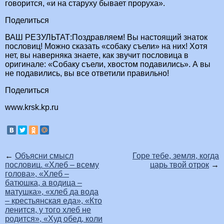
говорится, «и на старуху бывает проруха».
Поделиться
ВАШ РЕЗУЛЬТАТ:Поздравляем! Вы настоящий знаток
пословиц! Можно сказать «собаку съели» на них! Хотя
нет, вы наверняка знаете, как звучит пословица в
оригинале: «Собаку съели, хвостом подавились». А вы
не подавились, вы все ответили правильно!
Поделиться
www.krsk.kp.ru
←
Объясни смысл
Горе тебе, земля, когда
пословиц. «Хлеб – всему
царь твой отрок
→
голова», «Хлеб –
батюшка, а водица –
матушка», «хлеб да вода
– крестьянская еда», «Кто
ленится, у того хлеб не
родится», «Худ обед, коли