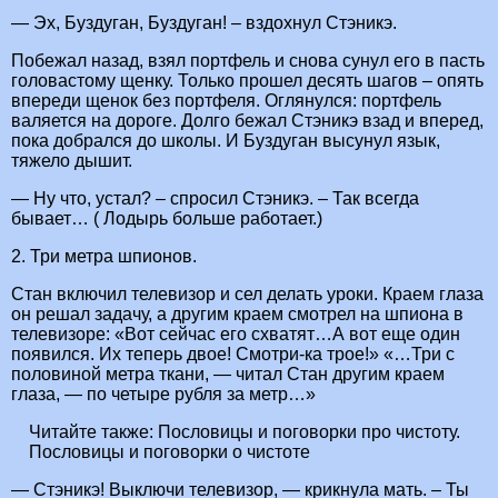
— Эх, Буздуган, Буздуган! – вздохнул Стэникэ.
Побежал назад, взял портфель и снова сунул его в пасть
головастому щенку. Только прошел десять шагов – опять
впереди щенок без портфеля. Оглянулся: портфель
валяется на дороге. Долго бежал Стэникэ взад и вперед,
пока добрался до школы. И Буздуган высунул язык,
тяжело дышит.
— Ну что, устал? – спросил Стэникэ. – Так всегда
бывает… ( Лодырь больше работает.)
2. Три метра шпионов.
Стан включил телевизор и сел делать уроки. Краем глаза
он решал задачу, а другим краем смотрел на шпиона в
телевизоре: «Вот сейчас его схватят…А вот еще один
появился. Их теперь двое! Смотри-ка трое!» «…Три с
половиной метра ткани, — читал Стан другим краем
глаза, — по четыре рубля за метр…»
Читайте также:
Пословицы и поговорки про чистоту.
Пословицы и поговорки о чистоте
— Стэникэ! Выключи телевизор, — крикнула мать. – Ты