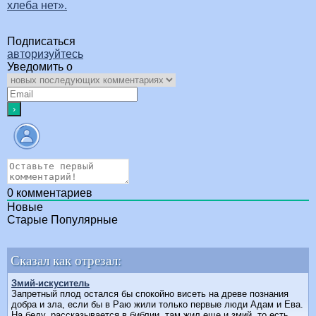
хлеба нет».
Подписаться
авторизуйтесь
Уведомить о
0
комментариев
Новые
Старые
Популярные
Сказал как отрезал:
Змий-искуситель
Запретный плод остался бы спокойно висеть на древе познания
добра и зла, если бы в Раю жили только первые люди Адам и Ева.
На беду, рассказывается в библии, там жил еще и змий, то есть