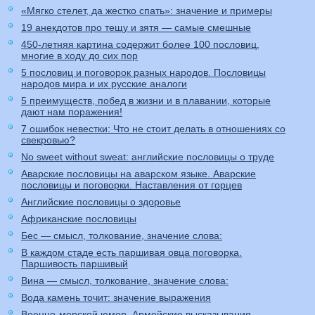
«Мягко стелет, да жестко спать»: значение и примеры
19 анекдотов про тещу и зятя — самые смешные
450-летняя картина содержит более 100 пословиц,
многие в ходу до сих пор
5 пословиц и поговорок разных народов. Пословицы
народов мира и их русские аналоги
5 преимуществ, побед в жизни и в плавании, которые
дают нам поражения!
7 ошибок невестки: Что не стоит делать в отношениях со
свекровью?
No sweet without sweat: английские пословицы о труде
Аварские пословицы на аварском языке. Аварские
пословицы и поговорки. Наставления от горцев
Английские пословицы о здоровье
Африканские пословицы
Бес — смысл, толкование, значение слова:
В каждом стаде есть паршивая овца поговорка.
Паршивость паршивый
Вина — смысл, толкование, значение слова:
Вода камень точит: значение выражения
Военно-морской юмор. Армейские высказывания