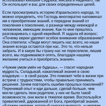
использовал юношей Сидраха, Мисаха и Авденаго, так
Oн использует и вас для своих определенных целей.
Если просматривать историю Израильского народа, то
можно определить, что Господь многократно напоминал
им о приобретении знаний, о передачи знаний от
поколения к поколению, о разнице между невеждой и
человеком, имеющим знание. Как-то мне пришлось
разговаривать с одной еврейкой. Я задала ей вопрос:
«Почему евреи уделяют особое внимание образованию?
Она ответила: «Люди могут лишить нас всего, но наши
знания всегда остаются при нас. Это то, что нельзя
забрать. И в какую бы страну нас не переселили, лишив
всего, мы поднимаемся опять, благодаря нашему
желанию учиться и приобретать знания».
«Чужим умом умён не будешь», — гласит народная
мудрость. Складывай, накапливай знания в свою
кладовую — в свой разум. Это поможет тебе в жизни при
встрече с трудностями, чтобы правильно принимать
решения. Зачем повторять ошибки прошлых поколений?
Перенимай опыт и иди дальше, сделай больше, чем
могли сделать твои родители, у них не было такой
возможности, они жили в тяжелое время. Воспользуйся
привилегией, дарованной от Бога, приобретай знания.
«Блажен человек, который снискал мудрость, и человек,