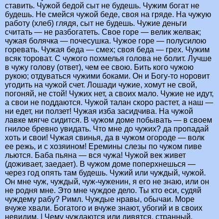
ставить. Чужой бедой сыт не будешь. Чужим богат не
будешь. Не смейся чужой беде, своя на гряде. На чужую
работу (хлеб) глядя, сыт не будешь. Чужие деньги
считать — не разбогатеть. Свое горе — велик желвак;
чужая болячка — почесушка. Чужое горе — полусилою
горевать. Чужая беда — смех; своя беда — грех. Чужим
всяк тороват. С чужого похмелья голова не болит. Лучше
в чужу голову (ответ), чем ее свою. Бить кого чужою
рукою; отдуваться чужими боками. Он и Богу-то норовит
угодить на чужой счет. Лошади чужие, хомут не свой,
погоняй, не стой! Чужих нет, а своих мало. Чужие не идут,
а свои не поддаются. Чужой талан скоро растет, а наш —
ни едет, ни ползет! Чужая изба засидчива. На чужой
лавке мягче сидится. В чужом доме побывать — в своем
гнилое бревно увидать. Что мне до чужих? да пропадай
хоть и свои! Чужая свинья, да в чужом огороде — волк
ее режь, и с хозяином! Еремины слезы по чужом пиве
льются. Баба пьяна — вся чужа! Чужой век живет
(доживает, заедает). В чужом доме поперхнешься —
через год опять там будешь. Чужий или чуждый, чужой.
Он мне чуж, чуждый, чуж-чуженин, я его не знаю, или он
не родня мне. Это мне чуждое дело. Ты кто еси, судяй
чуждему рабу? Римл. Чуждые нравы, обычаи. Море
вчуже хвали. Богатого и вчуже знают, убогий и в своих
невидим. | Чему чуждаются или дивятся, странный,