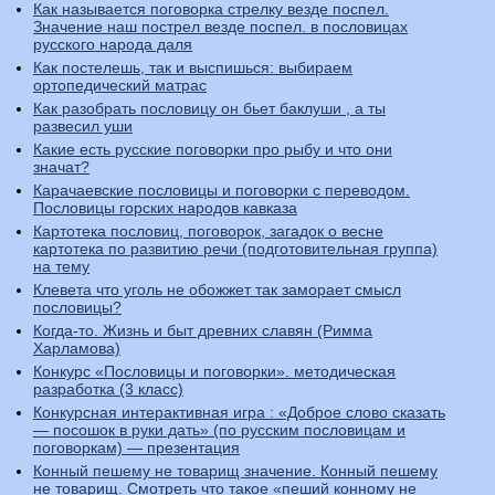
Как называется поговорка стрелку везде поспел.
Значение наш пострел везде поспел. в пословицах
русского народа даля
Как постелешь, так и выспишься: выбираем
ортопедический матрас
Как разобрать пословицу он бьет баклуши , а ты
развесил уши
Какие есть русские поговорки про рыбу и что они
значат?
Карачаевские пословицы и поговорки с переводом.
Пословицы горских народов кавказа
Картотека пословиц, поговорок, загадок о весне
картотека по развитию речи (подготовительная группа)
на тему
Клевета что уголь не обожжет так заморает смысл
пословицы?
Когда-то. Жизнь и быт древних славян (Римма
Харламова)
Конкурс «Пословицы и поговорки». методическая
разработка (3 класс)
Конкурсная интерактивная игра : «Доброе слово сказать
— посошок в руки дать» (по русским пословицам и
поговоркам) — презентация
Конный пешему не товарищ значение. Конный пешему
не товарищ. Смотреть что такое «пеший конному не