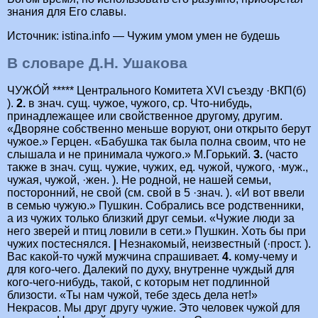
знания для Его славы.
Источник: istina.info — Чужим умом умен не будешь
В словаре Д.Н. Ушакова
ЧУЖО́Й ***** Центрального Комитета XVI съезду ·ВКП(б)
).
2.
в знач. сущ. чужое, чужого, ср. Что-нибудь,
принадлежащее или свойственное другому, другим.
«Дворяне собственно меньше воруют, они открыто берут
чужое.» Герцен. «Бабушка так была полна своим, что не
слышала и не принимала чужого.» М.Горький.
3.
(часто
также в знач. сущ. чужие, чужих, ед. чужой, чужого, ·муж.,
чужая, чужой, ·жен. ). Не родной, не нашей семьи,
посторонний, не свой (см. свой в 5 ·знач. ). «И вот ввели
в семью чужую.» Пушкин. Собрались все родственники,
а из чужих только близкий друг семьи. «Чужие люди за
него зверей и птиц ловили в сети.» Пушкин. Хоть бы при
чужих постеснялся.
|
Незнакомый, неизвестный (·прост. ).
Вас какой-то чужй мужчина спрашивает.
4.
кому-чему и
для кого-чего. Далекий по духу, внутренне чуждый для
кого-чего-нибудь, такой, с которым нет подлинной
близости. «Ты нам чужой, тебе здесь дела нет!»
Некрасов. Мы друг другу чужие. Это человек чужой для