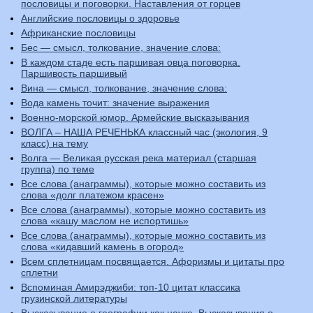
пословицы и поговорки. Наставления от горцев
Английские пословицы о здоровье
Африканские пословицы
Бес — смысл, толкование, значение слова:
В каждом стаде есть паршивая овца поговорка.
Паршивость паршивый
Вина — смысл, толкование, значение слова:
Вода камень точит: значение выражения
Военно-морской юмор. Армейские высказывания
ВОЛГА – НАША РЕЧЕНЬКА классный час (экология, 9
класс) на тему
Волга — Великая русская река материал (старшая
группа) по теме
Все слова (анаграммы), которые можно составить из
слова «долг платежом красен»
Все слова (анаграммы), которые можно составить из
слова «кашу маслом не испортишь»
Все слова (анаграммы), которые можно составить из
слова «кидавший камень в огород»
Всем сплетницам посвящается. Афоризмы и цитаты про
сплетни
Вспоминая Амирэджиби: топ-10 цитат классика
грузинской литературы