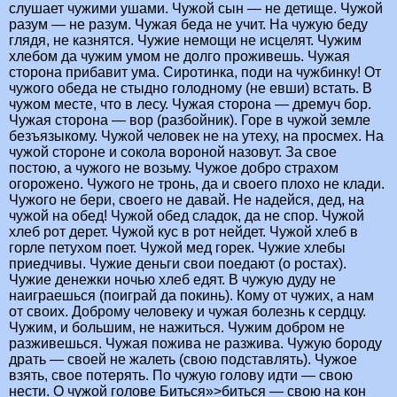
слушает чужими ушами. Чужой сын — не детище. Чужой
разум — не разум. Чужая беда не учит. На чужую беду
глядя, не казнятся. Чужие немощи не исцелят. Чужим
хлебом да чужим умом не долго проживешь. Чужая
сторона прибавит ума. Сиротинка, поди на чужбинку! От
чужого обеда не стыдно голодному (не евши) встать. В
чужом месте, что в лесу. Чужая сторона — дремуч бор.
Чужая сторона — вор (разбойник). Горе в чужой земле
безъязыкому. Чужой человек не на утеху, на просмех. На
чужой стороне и сокола вороной назовут. За свое
постою, а чужого не возьму. Чужое добро страхом
огорожено. Чужого не тронь, да и своего плохо не клади.
Чужого не бери, своего не давай. Не надейся, дед, на
чужой на обед! Чужой обед сладок, да не спор. Чужой
хлеб рот дерет. Чужой кус в рот нейдет. Чужой хлеб в
горле петухом поет. Чужой мед горек. Чужие хлебы
приедчивы. Чужие деньги свои поедают (о ростах).
Чужие денежки ночью хлеб едят. В чужую дуду не
наиграешься (поиграй да покинь). Кому от чужих, а нам
от своих. Доброму человеку и чужая болезнь к сердцу.
Чужим, и большим, не нажиться. Чужим добром не
разживешься. Чужая пожива не разжива. Чужую бороду
драть — своей не жалеть (свою подставлять). Чужое
взять, свое потерять. По чужую голову идти — свою
нести. О чужой голове Биться»>биться — свою на кон