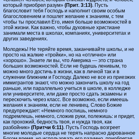
который приобрел разум»
(Прит. 3:13)
. Пусть
благословит тебя Господь и наполнит своим особым
благословением и пошлет желание к знаниям, с тем
чтобы ты прославил Его, имея больше возможностей в
этой жизни. Как важно, чтобы духовные христиане
занимали места в школах, компаниях, университетах и
других заведениях.
Молодежь! Не теряйте время, заканчивайте школы, и не
просто на жалкие «тройки», но на «отлично» или
«хорошо». Знаете ли вы, что Америка — это страна
больших возможностей. Если не будешь ленивым, то
можно много достичь в жизни, как в личной так и в
служении ближним и Господу. Далеко не все из приезжих
иммигрантов знают, что можно закончить школу на год
раньше, или параллельно учиться в школе, в колледже
или университете, или даже просто сдать экзамены и
перескочить через класс. Все возможно, если имеешь
желания к знаниям, если не ленивец. Слово Божие
предупреждает: «Немного поспишь, немного
подремлешь, немного, сложив руки, полежишь: и придет,
как прохожий, бедность твоя, и нужда твоя, как
разбойник»
(Притчи 6:11)
. Пусть Господь возгреет
многие молодые сердца не терять напрасно дарованное
Богом время, но использовать его разумно, приобретая