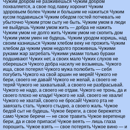
Чужим добром не разживешься Чужим добром
похваляется, а свое под лавку хоронит Чужим
здоровьем болен Чужим и большим не нажиться Чужим
кусом подавишься Чужим обедом гостей потчевать не
убыточно Чужим ртом сыту не быть. Чужим умом в люди
не выйдешь Чужим умом жить — добра не нажить
Чужим умом не долго жить Чужим умом не скопить дом
Чужим умом умен не будешь. Чужим уродом коришь, над
своим казнишься Чужим хлебом веку не прожить Чужим
хлебом да чужим умом недолго проживешь Чужими
руками жар загребать Чужими умами только бураки
подшивают Чужих нет, а своих мало Чужих слухов не
оберешься Чужого добра насилу не возьмешь. Чужого
ища, свое потерял Чужого мужа полюбить — себя
погубить Чужого на свой аршин не меряй! Чужого не
бери, своего не давай! Чужого не желай, а своего не
теряй Чужого не захватывай, а своего не разбрасывай.
Чужого не надо, а своего не отдам. Чужого не тронь, да и
своего плохо не клади! Чужого не хай, своего не хвали!
Чужого не хватай, своего не бросай! Чужого рта не
завязать стать. Чужого стыдно, а своего жаль. Чужое
бедой сыт не будешь. Чужое береги, а свое бережется
само Чужое беречи — не свое травить Чужое веретенце
бери, да и свое припаси! Чужое веять — лишь глаза
порошить. Чужое взять — свое потерять Чужое вино — и