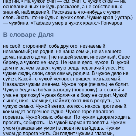
партии.
•
На чужой счет — см. счет. С чужих слов — на
основании чьих-нибудь рассказов, а не собственных
знаний, наблюдений. Рассказать что-нибудь с чужих
слов. Знать что-нибудь с чужих слов. Чужие края (·устар.)
— чужбина. «Тафаев умер в чужих краях.» Гончаров.
В словаре Даля
не свой, сторонний, собь другого, незнаемый,
незнакомый; не родня, не наша семьи, не из нашего
дома, нашего дома; | не нашей земли, иноземный. Свое
берегу, а чужого не надо. Не наше дело, чужое. В чужой
дом ни за чем зашел, чужую вещь невзначай унес. Не
чужие люди, свои, своя семья, родичи. В чужое дело не
суйся. Какой-то чужой человек пришел, незнакомый.
Назвался чужим именем. Чужое горе (печаль) не болит.
Чужую беду на бобах разведу (поворожу), а к своей и
ума не приложу! Чужая болячка в боку не сидит. Чужой
сынок, ниж. наемщик, наймит, охотник в рекруты, за
чужую семью. Чужой ветер, волжск. накось противный,
коим идет встречное судно. Чужое горе вполгоря
горевать. Чужой язык, обычаи. По чужим дворам ходить,
просить, собирать. На чужой карман тороваты. Чужим
умом (наказаным умом) в люди не выйдешь. Чужим
умом до порога жить. Он глядит чужими глазами,