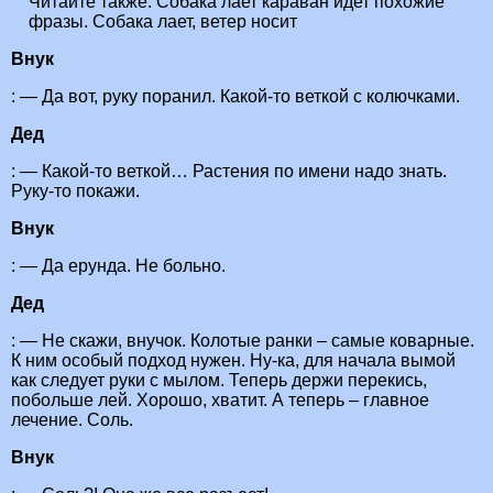
Читайте также:
Собака лает караван идет похожие
фразы. Собака лает, ветер носит
Внук
: — Да вот, руку поранил. Какой-то веткой с колючками.
Дед
: — Какой-то веткой… Растения по имени надо знать.
Руку-то покажи.
Внук
: — Да ерунда. Не больно.
Дед
: — Не скажи, внучок. Колотые ранки – самые коварные.
К ним особый подход нужен. Ну-ка, для начала вымой
как следует руки с мылом. Теперь держи перекись,
побольше лей. Хорошо, хватит. А теперь – главное
лечение. Соль.
Внук