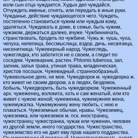
коли сын отца чуждается. Худых дел чуждайся.
Отчуждить именье, отнять, или передать в иные руки.
Чужданье, действие чуждающегося чего. Чуждеть,
постепенно становиться чужим или чуждым кому,
удаляться. Чуждовать в доме, в семье, быть чужим,
чужаком, держаться далеко, вчуже. Чужбинничать,
странствовать, бродить по чужбине. Чужь ж. чушь, чуха,
чепуха, нелепица, бессмыслица, вздор, дичь, несвязица,
нисенитница. Чужеверный народ. Чужеглядь,
чужеглядка, кто заботится не о своем, а глядит по
соседям. Чужеварник, растен. Phlomis tuberosa, зап,
запник, запья трава, утиная трава, младенческая,
христов посошок. Чужевидный, страннообразный.
Чужевольное дело, не мое. Чужедворок м. чужедворка ж.
кто живет не своим двором, а в людях, бездомок,
бобыль. Чужедворить, быть чужедворком. Чужеженный
арх. чужеженец, волокита, хоть и сам женатый, или кто
живет с чужою женой; чужеженка, чужемужняя жена,
чужемужатка. Чужемужнину жену любить, с нею и
плакаться. Чужеземные обычаи, нравы. Чужеземец,
чужеземка, или чужеземок м. пск. иностранец,
чужестранец; чужестранка, чужак или чуженин, человек
из другой земли, иного государства. Чужестранство,
чужеземство его не дает ему прав нашего подданства.
Он чужестранный подданый. Чужестранствовать, ездить