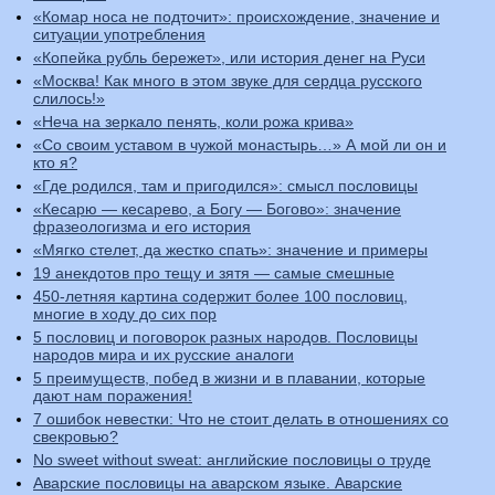
«Комар носа не подточит»: происхождение, значение и
ситуации употребления
«Копейка рубль бережет», или история денег на Руси
«Москва! Как много в этом звуке для сердца русского
слилось!»
«Неча на зеркало пенять, коли рожа крива»
«Со своим уставом в чужой монастырь…» А мой ли он и
кто я?
«Где родился, там и пригодился»: смысл пословицы
«Кесарю — кесарево, а Богу — Богово»: значение
фразеологизма и его история
«Мягко стелет, да жестко спать»: значение и примеры
19 анекдотов про тещу и зятя — самые смешные
450-летняя картина содержит более 100 пословиц,
многие в ходу до сих пор
5 пословиц и поговорок разных народов. Пословицы
народов мира и их русские аналоги
5 преимуществ, побед в жизни и в плавании, которые
дают нам поражения!
7 ошибок невестки: Что не стоит делать в отношениях со
свекровью?
No sweet without sweat: английские пословицы о труде
Аварские пословицы на аварском языке. Аварские