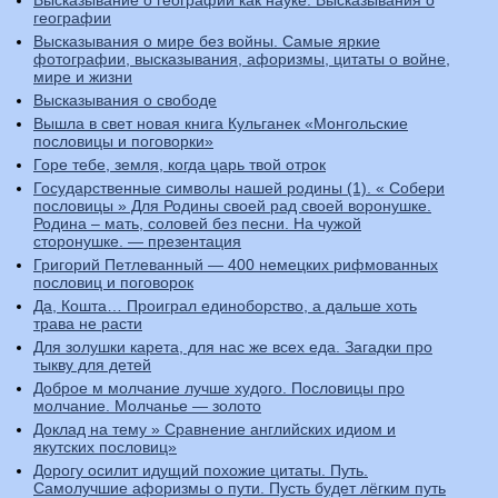
Высказывание о географии как науке. Высказывания о
географии
Высказывания о мире без войны. Самые яркие
фотографии, высказывания, афоризмы, цитаты о войне,
мире и жизни
Высказывания о свободе
Вышла в свет новая книга Кульганек «Монгольские
пословицы и поговорки»
Горе тебе, земля, когда царь твой отрок
Государственные символы нашей родины (1). « Собери
пословицы » Для Родины своей рад своей воронушке.
Родина – мать, соловей без песни. На чужой
сторонушке. — презентация
Григорий Петлеванный — 400 немецких рифмованных
пословиц и поговорок
Да, Кошта… Проиграл единоборство, а дальше хоть
трава не расти
Для золушки карета, для нас же всех еда. Загадки про
тыкву для детей
Доброе м молчание лучше худого. Пословицы про
молчание. Молчанье — золото
Доклад на тему » Сравнение английских идиом и
якутских пословиц»
Дорогу осилит идущий похожие цитаты. Путь.
Самолучшие афоризмы о пути. Пусть будет лёгким путь