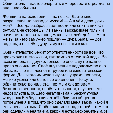
Обвинитель – мастер очернить и «перевести стрелки» на
внешние объекты.
Женщина на исповеди: — Батюшка! Дайте мне
разрешение на развод с мужем! — А в чём дело, дочь
моя? – Всегда разбрасывает носки или спит в них. От
футбола не оторвешь. Из ванны выскакивает голый и
начинает танцевать танец маленьких лебедей. — А что
же ты за него замуж-то пошла? — Дура была! — Вот
видишь, а он тебя, дуру, замуж всё-таки взял…
Обвинительство бежит от ответственности за всё, что
происходит в его жизни, как вампир от святой воды. Во
всём виноваты другие, только не оно. Ему не важно,
право оно или нет. Своё внутреннее недовольство оно
обязательно выплеснет в грубой или издевательской
форме. Для этого им используются упреки, попреки,
мелкие уколы или бытовые обвинения. По сути,
обвинительство является прямым следствием
безответственности, необязательности, внутреннего
недовольства, общего негативизма и бескультурья.
Фредерик Бегбедер писал: «Я обвиняю общество
потребления в том, что оно сделало меня таким, какой я
есть: ненасытным. Я обвиняю моих родителей в том, что
они сделали меня таким, какой я есть: бесхребетным. Я