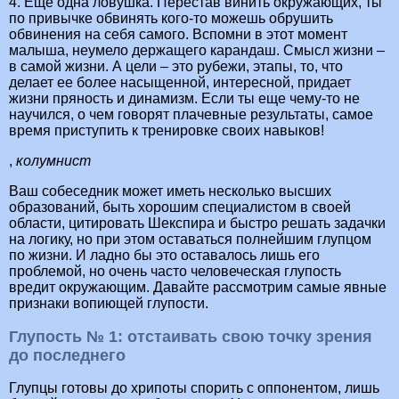
4. Еще одна ловушка. Перестав винить окружающих, ты
по привычке обвинять кого-то можешь обрушить
обвинения на себя самого. Вспомни в этот момент
малыша, неумело держащего карандаш. Смысл жизни –
в самой жизни. А цели – это рубежи, этапы, то, что
делает ее более насыщенной, интересной, придает
жизни пряность и динамизм. Если ты еще чему-то не
научился, о чем говорят плачевные результаты, самое
время приступить к тренировке своих навыков!
,
колумнист
Ваш собеседник может иметь несколько высших
образований, быть хорошим специалистом в своей
области, цитировать Шекспира и быстро решать задачки
на логику, но при этом оставаться полнейшим глупцом
по жизни. И ладно бы это оставалось лишь его
проблемой, но очень часто человеческая глупость
вредит окружающим. Давайте рассмотрим самые явные
признаки вопиющей глупости.
Глупость № 1: отстаивать свою точку зрения
до последнего
Глупцы готовы до хрипоты спорить с оппонентом, лишь