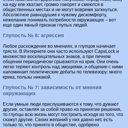
на еду еле хватает, громко говорят и смеются в
общественных местах и не могут вовремя заткнуться.
Абсолютное равнодушие к чужому дискомфорту,
нежелание понимать потребности окружающих – вот
еще один явный признак глупых людей.
Глупость № 6: агрессия
Любое расхождение во мнениях, и глупцов начинает
трясти. В Интернете они часто используют CapsLock и
множество восклицательных знаков, а при личном
общении периодически срываются на крик. Они очень
легко теряют контроль над эмоциями, и общение с ними
напоминает политические дебаты по телевизору: много
крика, пользы никакой.
Глупость № 7: зависимость от мнения
окружающих
Если умные люди прислушиваются к тому, что думают
другие, оставляя за собой право на принятие решения,
то глупцы всю жизнь могут построить исходя из того, что
скажут другие. Своих желаний у них давно нет, есть
только то, что принято в обществе, одобрено