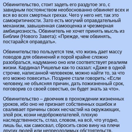
Обвинительство, стоит задеть его раздутое эго, с
завидным постоянством необоснованно обвиняет всех и
вся во всех смертных грехах. Чего у него нет, так это
самокритичности. Зато есть могучий оправдательный
механизм, завышенная самооценка и чрезмерная
амбициозность. Обвинитель не хочет принять мысль из
Библии (Нового Завета): «Прежде, чем обвинять,
постарайся оправдать».
Обвинительство пользуется тем, что жизнь дает массу
поводов для обвинений и порой крайне сложно
разобраться, надуманно оно или соответствует реалиям
жизни. Кардинал Ришелье как-то сказал: «Даже в одной
строчке, написанной человеком, можно найти то, за что
его можно повесить». Позднее стали говорить: «Если
человеку, не объясняя причин, дать пожизненный срок,
поговорив со своей совестью, он будет знать за что».
Обвинительство – двоечник в прохождении жизненных
уроков, ибо оно не признает собственных ошибок и
сваливает причины своих несчастий на окружающих,
злой рок, козни недоброжелателей, плохую
наследственность, сглаз, словом, на всё, что угодно,
лишь бы, как самосвал, сбросить свою вину на плечи
других людей или непреодолимых обстоятельств.