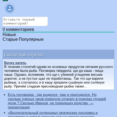
0
комментариев
Новые
Старые
Популярные
Сказал как отрезал:
Бочку катить
В течение столетий одним из основных продуктов питания русского
человека была рыба. Поговорка твердила: щи да каша - пища
наша. Однако, вспомним, что щи с убоиной угощение весьма
дорогое, а на пустых щах не поработаешь. Так что щи варили
рыбные, а случалось и в кашу крошили сушёную или солёную
рыбу. Причём сладкая пресноводная рыбка также...
Есть поговорка : где родился, там и пригодился. Но
сколько ученых умов покинуло отчизну в поисках лучшей
доли ? Сколько Иванов, не помнящих родства, —
презентация
«Воспитательный потенциал лезгинских пословиц и
поговорок и использование его на уроках родного