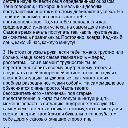
детстве научили вести себя определенным образом.
Тебе говорили, что хорошие мальчики-девочки
поступают именно так и поэтому добиваются успеха. Но
твой жизненный опыт показывает тебе
противоположное. То, что тебе преподнесли как
средства достижения успеха, на самом деле ничто.
Самое время начать поступать так, как ты чувствуешь,
как считаешь правильным. Постоянно, всегда. Кадждый
день, каждый час, каждую минуту!
3. Не стоит опускать руки, если тебе тяжело, грустно или
больно. Чаще всего самая темная ночь – перед
рассветом. Если в момент трудностей ты не
перестанешь верить своему внутреннему голосу и
следовать своей внутренней истине, то по выходу из
сложной ситуации ты удивишься, как много твоих
проблем разрешились «сами собой». На самом деле все
объясняется очень просто. Часть твоего
бессознательного «заточена» под старые
представления, а когда ты следуешь интуиции, ты
можешь попасть в ситуацию, внутренне тяжелую. На
самом деле тяжесть возникает потому, что новые пути и
свежая энергия твоей жизни буквально «прорубают»
себе дорогу сквозь отжившие стереотипы.