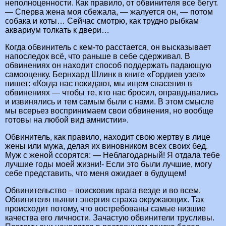
неполноценности. Как правило, от обвинителя все бегут.
— Сперва жена моя сбежала, — жалуется он, — потом
собака и коты… Сейчас смотрю, как трудно рыбкам
аквариум толкать к двери…
Когда обвинитель с кем-то расстается, он высказывает
напоследок всё, что раньше в себе сдерживал. В
обвинениях он находит способ поддержать падающую
самооценку. Бернхард Шлинк в книге «Гордиев узел»
пишет: «Когда нас покидают, мы ищем спасения в
обвинениях — чтобы те, кто нас бросил, оправдывались
и извинялись и тем самым были с нами. В этом смысле
мы всерьез воспринимаем свои обвинения, но вообще
готовы на любой вид амнистии».
Обвинитель, как правило, находит свою жертву в лице
жены или мужа, делая их виновником всех своих бед.
Муж с женой ссорятся: — Неблагодарный! Я отдала тебе
лучшие годы моей жизни!- Если это были лучшие, могу
себе представить, что меня ожидает в будущем!
Обвинительство – поисковик врага везде и во всем.
Обвинителя пьянит энергия страха окружающих. Так
происходит потому, что востребованы самые низшие
качества его личности. Зачастую обвинители трусливы.