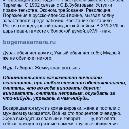
Термины. С 1902 связан с С.В.Зубатовым. Уступки
прави- тельства. Эконом. требования. Революция.
Поражения в русско-японской войне, вызвал волну
забастовок в среде рабочих. Восстание поставило
Россию перед угрозой гражданской войны. В XVI-XVII вв.
царь правил вместе с боярской думой, вXVIII- нач.
bogemasamara.ru
Дурак обвиняет других; Умный обвиняет себя; Мудрый
же не обвиняет никого.
Иуда Габирол. Жемчужная россыпь
Обвинительство как качество личности –
склонность, при любом стечении обстоятельств,
считать, что во всём виноваты другие;
виноватить, считать неправым, осуждать за
что-нибудь, упрекать в чем-нибудь.
Возвращается муж из командировки, жена в постели с
мужиком кувыркается. Всё на сто процентов очевидно.
Жена выходит из спальни и говорит: — Ну, вот опять
сейчас начнутся грязные намеки, гнусные обвинения.