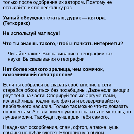
только после одобрения их автором. Поэтому не
отсылайте их по нескольку раз.
Умный обсуждает статью, дурак — автора.
(Теткоракс)
Не используй мат всуе!
Что ты знаешь такого, чтобы пачкать интернеты?
Читайте также:
Высказывание о географии как
науке. Высказывания о географии
Нет более жалкого зрелища, чем хомячок,
возомнивший себя троллем!
Если ты собрался высказать своё мнение в сети —
старайся обходиться без похабщины. Даже если эмоции
рвут тебя на части! Оперируй только аргументами,
излагай лишь подлинные факты и воздерживайся от
вербального насилия. Только так можно что-то доказать
оппонентам. А если ничего умного сказать не можешь, то
лучше молчи. Так будет лучше для тебя самого.
Неадекват, оскорбления, спам, офтоп, а также чушь
собачья не публикуются. Блогописцу в облом