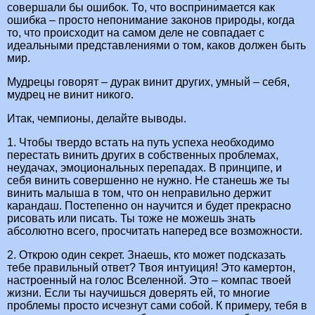
совершали бы ошибок. То, что воспринимается как
ошибка – просто непонимание законов природы, когда
то, что происходит на самом деле не совпадает с
идеальными представлениями о том, каков должен быть
мир.
Мудрецы говорят – дурак винит других, умный – себя,
мудрец не винит никого.
Итак, чемпионы, делайте выводы.
1. Чтобы твердо встать на путь успеха необходимо
перестать винить других в собственных проблемах,
неудачах, эмоциональных перепадах. В принципе, и
себя винить совершенно не нужно. Не станешь же ты
винить малыша в том, что он неправильно держит
карандаш. Постепенно он научится и будет прекрасно
рисовать или писать. Ты тоже не можешь знать
абсолютно всего, просчитать наперед все возможности.
2. Открою один секрет. Знаешь, кто может подсказать
тебе правильный ответ? Твоя интуиция! Это камертон,
настроенный на голос Вселенной. Это – компас твоей
жизни. Если ты научишься доверять ей, то многие
проблемы просто исчезнут сами собой. К примеру, тебя в