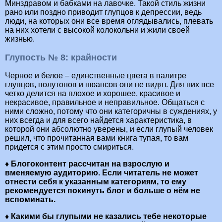
Минздравом и бабками на лавочке. Такой стиль жизни
рано или поздно приводит глупцов к депрессии, ведь
люди, на которых они все время оглядывались, плевать
на них хотели с высокой колокольни и жили своей
жизнью.
Глупость № 8: крайности
Черное и белое – единственные цвета в палитре
глупцов, полутонов и нюансов они не видят. Для них все
четко делится на плохое и хорошее, красивое и
некрасивое, правильное и неправильное. Общаться с
ними сложно, потому что они категоричны в суждениях, у
них всегда и для всего найдется характеристика, в
которой они абсолютно уверены, и если глупый человек
решил, что прочитанная вами книга тупая, то вам
придется с этим просто смириться.
♦ Блогоконтент рассчитан на взрослую и
вменяемую аудиторию. Если читатель не может
отнести себя к указанным категориям, то ему
рекомендуется покинуть блог и больше о нём не
вспоминать.
♦ Какими бы глупыми не казались тебе некоторые