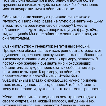
Поэтому они находятся в постоянном поиске более
трусливых и низких людей, на которых безболезненно
можно поупражняться в обвинительстве.
Обвинительство зачастую проявляется в связке с
глупостью. Например, разве не глупо обвинять женщину
в том, что она реализует свою природу? Вместо
обвинения следует тогда говорить глупую фразу: «Эх,
ты, женщина!» Мы ж не обвиняем хищников в том, что
они плотоядны.
Обвинительство – генератор негативных эмоций.
Прежде чем обижаться, злиться, ревновать, страдать от
одиночества, человек прокручивает в голове обвинения
к человеку, вызвавшему у него, к примеру, ревность. В
постоянном желании обвинять мир и окружающих
обвинитель вынужден привлекать к себе на помощь
негативные эмоции. К примеру, он обвиняет
правительство в плохой жизни. Чтобы быть
убедительным в глазах окружающих, нужно привлечь
гнев, возмущенность, негодование. Чтобы обвинить
жену в неверности, нужно позвать на помощь ревность.
Жена — обвинитель ежедневно осматривает пиджак
своего супруга и за каждый волосок, найденный ею,
устраивает ему сцены ревности. Однажды она не