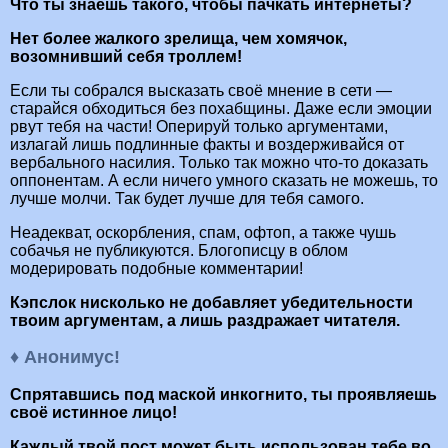
Что ты знаешь такого, чтобы пачкать интернеты?
Нет более жалкого зрелища, чем хомячок,
возомнивший себя троллем!
Если ты собрался высказать своё мнение в сети —
старайся обходиться без похабщины. Даже если эмоции
рвут тебя на части! Оперируй только аргументами,
излагай лишь подлинные факты и воздерживайся от
вербального насилия. Только так можно что-то доказать
оппонентам. А если ничего умного сказать не можешь, то
лучше молчи. Так будет лучше для тебя самого.
Неадекват, оскорбления, спам, офтоп, а также чушь
собачья не публикуются. Блогописцу в облом
модерировать подобные комментарии!
Кэпслок нисколько не добавляет убедительности
твоим аргументам, а лишь раздражает читателя.
♦ Анонимус!
Спрятавшись под маской инкогнито, ты проявляешь
своё истинное лицо!
Каждый твой пост может быть использован тебе во