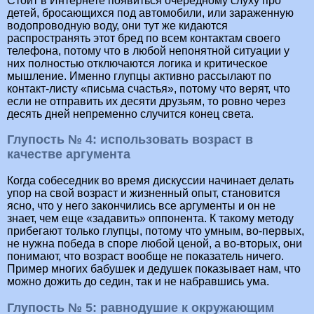
Стоит в Интернете появиться очередному слуху про
детей, бросающихся под автомобили, или зараженную
водопроводную воду, они тут же кидаются
распространять этот бред по всем контактам своего
телефона, потому что в любой непонятной ситуации у
них полностью отключаются логика и критическое
мышление. Именно глупцы активно рассылают по
контакт-листу «письма счастья», потому что верят, что
если не отправить их десяти друзьям, то ровно через
десять дней непременно случится конец света.
Глупость № 4: использовать возраст в
качестве аргумента
Когда собеседник во время дискуссии начинает делать
упор на свой возраст и жизненный опыт, становится
ясно, что у него закончились все аргументы и он не
знает, чем еще «задавить» оппонента. К такому методу
прибегают только глупцы, потому что умным, во-первых,
не нужна победа в споре любой ценой, а во-вторых, они
понимают, что возраст вообще не показатель ничего.
Пример многих бабушек и дедушек показывает нам, что
можно дожить до седин, так и не набравшись ума.
Глупость № 5: равнодушие к окружающим