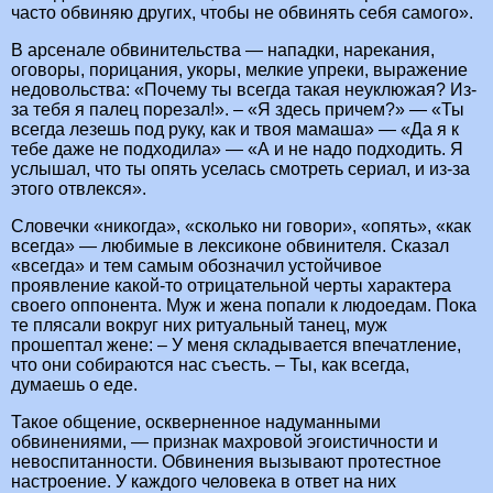
часто обвиняю других, чтобы не обвинять себя самого».
В арсенале обвинительства — нападки, нарекания,
оговоры, порицания, укоры, мелкие упреки, выражение
недовольства: «Почему ты всегда такая неуклюжая? Из-
за тебя я палец порезал!». – «Я здесь причем?» — «Ты
всегда лезешь под руку, как и твоя мамаша» — «Да я к
тебе даже не подходила» — «А и не надо подходить. Я
услышал, что ты опять уселась смотреть сериал, и из-за
этого отвлекся».
Словечки «никогда», «сколько ни говори», «опять», «как
всегда» — любимые в лексиконе обвинителя. Сказал
«всегда» и тем самым обозначил устойчивое
проявление какой-то отрицательной черты характера
своего оппонента. Муж и жена попали к людоедам. Пока
те плясали вокруг них ритуальный танец, муж
прошептал жене: – У меня складывается впечатление,
что они собираются нас съесть. – Ты, как всегда,
думаешь о еде.
Такое общение, оскверненное надуманными
обвинениями, — признак махровой эгоистичности и
невоспитанности. Обвинения вызывают протестное
настроение. У каждого человека в ответ на них