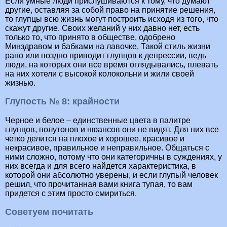
Если умные люди прислушиваются к тому, что думают
другие, оставляя за собой право на принятие решения,
то глупцы всю жизнь могут построить исходя из того, что
скажут другие. Своих желаний у них давно нет, есть
только то, что принято в обществе, одобрено
Минздравом и бабками на лавочке. Такой стиль жизни
рано или поздно приводит глупцов к депрессии, ведь
люди, на которых они все время оглядывались, плевать
на них хотели с высокой колокольни и жили своей
жизнью.
Глупость № 8: крайности
Черное и белое – единственные цвета в палитре
глупцов, полутонов и нюансов они не видят. Для них все
четко делится на плохое и хорошее, красивое и
некрасивое, правильное и неправильное. Общаться с
ними сложно, потому что они категоричны в суждениях, у
них всегда и для всего найдется характеристика, в
которой они абсолютно уверены, и если глупый человек
решил, что прочитанная вами книга тупая, то вам
придется с этим просто смириться.
Советуем почитать