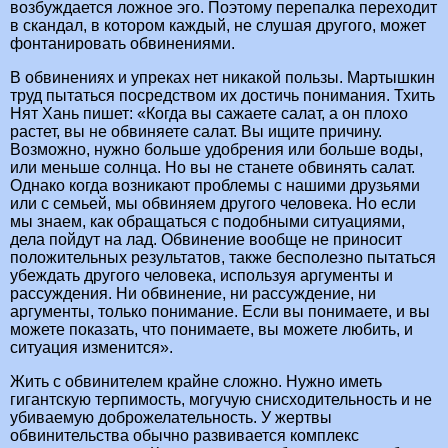
возбуждается ложное эго. Поэтому перепалка переходит
в скандал, в котором каждый, не слушая другого, может
фонтанировать обвинениями.
В обвинениях и упреках нет никакой пользы. Мартышкин
труд пытаться посредством их достичь понимания. Тхить
Нят Хань пишет: «Когда вы сажаете салат, а он плохо
растет, вы не обвиняете салат. Вы ищите причину.
Возможно, нужно больше удобрения или больше воды,
или меньше солнца. Но вы не станете обвинять салат.
Однако когда возникают проблемы с нашими друзьями
или с семьей, мы обвиняем другого человека. Но если
мы знаем, как обращаться с подобными ситуациями,
дела пойдут на лад. Обвинение вообще не приносит
положительных результатов, также бесполезно пытаться
убеждать другого человека, используя аргументы и
рассуждения. Ни обвинение, ни рассуждение, ни
аргументы, только понимание. Если вы понимаете, и вы
можете показать, что понимаете, вы можете любить, и
ситуация изменится».
Жить с обвинителем крайне сложно. Нужно иметь
гигантскую терпимость, могучую снисходительность и не
убиваемую доброжелательность. У жертвы
обвинительства обычно развивается комплекс