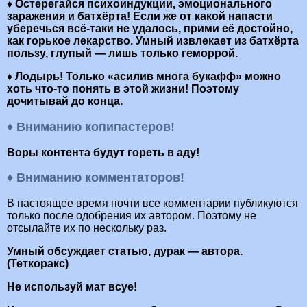
♦ Остерегайся психоиндукции, эмоционального
заражения и батхёрта! Если же от какой напасти
уберечься всё-таки не удалось, прими её достойно,
как горькое лекарство. Умный извлекает из батхёрта
пользу, глупый — лишь только геморрой.
♦ Лодырь! Только «асилив многа букафф» можно
хоть что-то понять в этой жизни! Поэтому
дочитывай до конца.
♦ Вниманию копипастеров!
Воры контента будут гореть в аду!
♦ Вниманию комментаторов!
В настоящее время почти все комментарии публикуются
только после одобрения их автором. Поэтому не
отсылайте их по нескольку раз.
Умный обсуждает статью, дурак — автора.
(Теткоракс)
Не используй мат всуе!