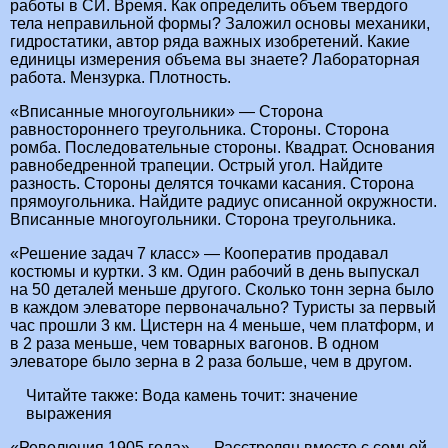
работы в СИ. Время. Как определить объем твердого
тела неправильной формы? Заложил основы механики,
гидростатики, автор ряда важных изобретений. Какие
единицы измерения объема вы знаете? Лабораторная
работа. Мензурка. Плотность.
«Вписанные многоугольники» — Сторона
равностороннего треугольника. Стороны. Сторона
ромба. Последовательные стороны. Квадрат. Основания
равнобедренной трапеции. Острый угол. Найдите
разность. Стороны делятся точками касания. Сторона
прямоугольника. Найдите радиус описанной окружности.
Вписанные многоугольники. Сторона треугольника.
«Решение задач 7 класс» — Кооператив продавал
костюмы и куртки. 3 км. Один рабочий в день выпускал
на 50 деталей меньше другого. Сколько тонн зерна было
в каждом элеваторе первоначально? Туристы за первый
час прошли 3 км. Цистерн на 4 меньше, чем платформ, и
в 2 раза меньше, чем товарных вагонов. В одном
элеваторе было зерна в 2 раза больше, чем в другом.
Читайте также:
Вода камень точит: значение
выражения
«Революция 1905 года» — Расстрелян вместе с семьей.