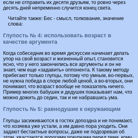
если не отправить их десяти друзьям, то ровно через
десять дней непременно случится конец света.
Читайте также:
Бес - смысл, толкование, значение
слова:
Глупость № 4: использовать возраст в
качестве аргумента
Когда собеседник во время дискуссии начинает делать
упор на свой возраст и жизненный опыт, становится
ясно, что у него закончились все аргументы и он не
знает, чем еще «задавить» оппонента. К такому методу
прибегают только глупцы, потому что умным, во-первых,
не нужна победа в споре любой ценой, а во-вторых, они
понимают, что возраст вообще не показатель ничего.
Пример многих бабушек и дедушек показывает нам, что
можно дожить до седин, так и не набравшись ума.
Глупость № 5: равнодушие к окружающим
Глупцы засиживаются в гостях допоздна и не понимают,
что хозяева уже устали, а им давно пора уходить. Они
задают бестактные вопросы, даже не подозревая об
этом, хвастаются дорогими покупками перед теми, кому