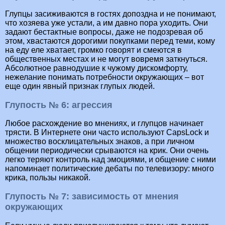
Глупцы засиживаются в гостях допоздна и не понимают,
что хозяева уже устали, а им давно пора уходить. Они
задают бестактные вопросы, даже не подозревая об
этом, хвастаются дорогими покупками перед теми, кому
на еду еле хватает, громко говорят и смеются в
общественных местах и не могут вовремя заткнуться.
Абсолютное равнодушие к чужому дискомфорту,
нежелание понимать потребности окружающих – вот
еще один явный признак глупых людей.
Глупость № 6: агрессия
Любое расхождение во мнениях, и глупцов начинает
трясти. В Интернете они часто используют CapsLock и
множество восклицательных знаков, а при личном
общении периодически срываются на крик. Они очень
легко теряют контроль над эмоциями, и общение с ними
напоминает политические дебаты по телевизору: много
крика, пользы никакой.
Глупость № 7: зависимость от мнения
окружающих