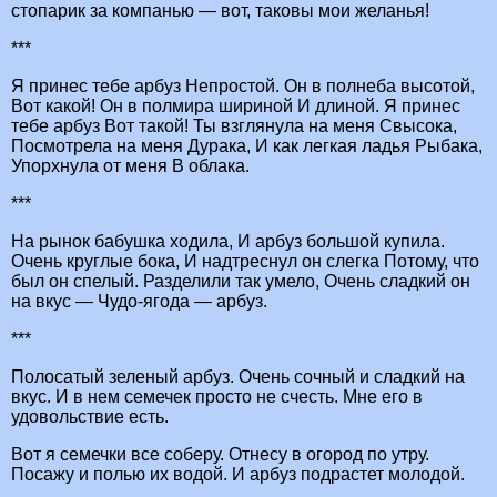
стопарик за компанью — вот, таковы мои желанья!
***
Я принес тебе арбуз Непростой. Он в полнеба высотой,
Вот какой! Он в полмира шириной И длиной. Я принес
тебе арбуз Вот такой! Ты взглянула на меня Свысока,
Посмотрела на меня Дурака, И как легкая ладья Рыбака,
Упорхнула от меня В облака.
***
На рынок бабушка ходила, И арбуз большой купила.
Очень круглые бока, И надтреснул он слегка Потому, что
был он спелый. Разделили так умело, Очень сладкий он
на вкус — Чудо-ягода — арбуз.
***
Полосатый зеленый арбуз. Очень сочный и сладкий на
вкус. И в нем семечек просто не счесть. Мне его в
удовольствие есть.
Вот я семечки все соберу. Отнесу в огород по утру.
Посажу и полью их водой. И арбуз подрастет молодой.