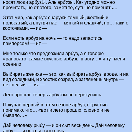
носят люди арбузЫ. Аль арбУзы. Как угодно можно
прочитать, но от этого, заметьте, суть не поменять…
Этот мир, как арбуз: снаружи тёмный, жёсткий и
полосатый, а внутри нас — мягкий и сладкий, но… таки с
косточками. — иz —
Если есть арбуз на ночь — то надо запастись
памперсом! — иz —
Мне только что предложили арбуз, а я говорю
«рановато, самые вкусные арбузы в авгу…» и тут меня
осенило
Выбирать жениха — это, как выбирать арбуз: вроде, и на
вид солидный, и хвостик созрел, а заглянешь внутрь —
не спелый. — иz —
Лето прошло теперь арбузом не перекусишь.
Покупая первый в этом сезоне арбуз, с грустью
понимаю, что… «вот и лето прошло, словно и не
бывало…»
Дай человеку рыбу — и он сыт весь день. Дай человеку
арбуз — и он ссыт всю ночь.