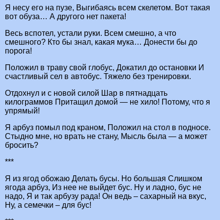
Я несу его на пузе, Выгибаясь всем скелетом. Вот такая
вот обуза… А другого нет пакета!
Весь вспотел, устали руки. Всем смешно, а что
смешного? Кто бы знал, какая мука… Донести бы до
порога!
Положил в траву свой глобус, Докатил до остановки И
счастливый сел в автобус. Тяжело без тренировки.
Отдохнул и с новой силой Шар в пятнадцать
килограммов Притащил домой — не хило! Потому, что я
упрямый!
Я арбуз помыл под краном, Положил на стол в подносе.
Стыдно мне, но врать не стану, Мысль была — а может
бросить?
***
Я из ягод обожаю Делать бусы. Но большая Слишком
ягода арбуз, Из нее не выйдет бус. Ну и ладно, бус не
надо, Я и так арбузу рада! Он ведь – сахарный на вкус,
Ну, а семечки – для бус!