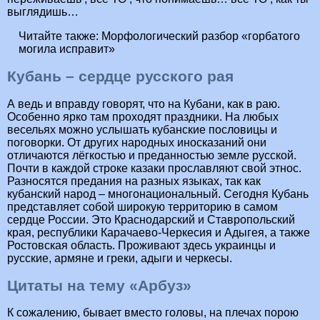
выглядишь…
Читайте также:
Морфологический разбор «горбатого
могила исправит»
Кубань – сердце русского рая
А ведь и вправду говорят, что на Кубани, как в раю.
Особенно ярко там проходят праздники. На любых
весельях можно услышать кубанские пословицы и
поговорки. От других народных иносказаний они
отличаются лёгкостью и преданностью земле русской.
Почти в каждой строке казаки прославляют свой этнос.
Разносятся предания на разных языках, так как
кубанский народ – многонациональный. Сегодня Кубань
представляет собой широкую территорию в самом
сердце России. Это Краснодарский и Ставропольский
края, республики Карачаево-Черкесия и Адыгея, а также
Ростовская область. Проживают здесь украинцы и
русские, армяне и греки, адыги и черкесы.
Цитаты на тему «Арбуз»
К сожалению, бывает вместо головы, на плечах порою