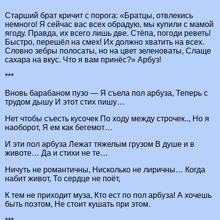
Старший брат кричит с порога: «Братцы, отвлекись
немного! Я сейчас вас всех обрадую, мы купили с мамой
ягоду. Правда, их всего лишь две. Стёпа, погоди реветь!
Быстро, перешёл на смех! Их должно хватить на всех.
Словно зебры полосаты, но на цвет зеленоваты, Слаще
сахара на вкус. Что я вам принёс?» Арбуз!
***
Вновь барабаном пузо — Я съела пол арбуза, Теперь с
трудом дышу И этот стих пишу…
Нет чтобы съесть кусочек По ходу между строчек.., Но я
наоборот, Я ем как бегемот…
И эти пол арбуза Лежат тяжелым грузом В душе и в
животе… Да и стихи не те…
Ничуть не романтичны, Нисколько не лиричны… Когда
набит живот, То сердце не поёт,
К тем не приходит муза, Кто ест по пол арбуза! А хочешь
быть поэтом, Не стоит кушать при этом.