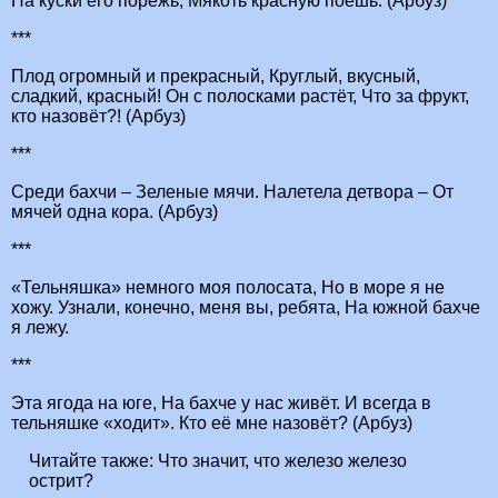
На куски его порежь, Мякоть красную поешь. (Арбуз)
***
Плод огромный и прекрасный, Круглый, вкусный,
сладкий, красный! Он с полосками растёт, Что за фрукт,
кто назовёт?! (Арбуз)
***
Среди бахчи – Зеленые мячи. Налетела детвора – От
мячей одна кора. (Арбуз)
***
«Тельняшка» немного моя полосата, Но в море я не
хожу. Узнали, конечно, меня вы, ребята, На южной бахче
я лежу.
***
Эта ягода на юге, На бахче у нас живёт. И всегда в
тельняшке «ходит». Кто её мне назовёт? (Арбуз)
Читайте также:
Что значит, что железо железо
острит?