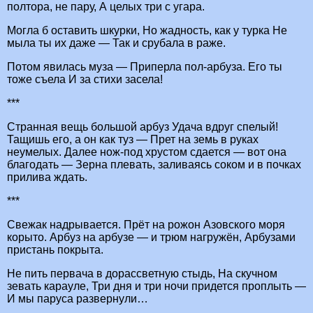
полтора, не пару, А целых три с угара.
Могла б оставить шкурки, Но жадность, как у турка Не
мыла ты их даже — Так и срубала в раже.
Потом явилась муза — Приперла пол-арбуза. Его ты
тоже съела И за стихи засела!
***
Странная вещь большой арбуз Удача вдруг спелый!
Тащишь его, а он как туз — Прет на земь в руках
неумелых. Далее нож-под хрустом сдается — вот она
благодать — Зерна плевать, заливаясь соком и в почках
прилива ждать.
***
Свежак надрывается. Прёт на рожон Азовского моря
корыто. Арбуз на арбузе — и трюм нагружён, Арбузами
пристань покрыта.
Не пить первача в дорассветную стыдь, На скучном
зевать карауле, Три дня и три ночи придется проплыть —
И мы паруса развернули…