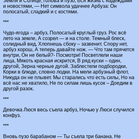
Земля и Солнце, голова и пузо, Вся жизнь с надеждами
и новостями, — Нет символа удачнее Арбуза: Он
полосатый, сладкий и с костями.
***
Чудо-ягода – арбуз, Полосатый круглый груз. Рос всё
лето на земле, А созрел — и на столе. Темный блеск,
солидный вид, Хлопнешь сбоку – зазвенит. Спору нет,
арбуз хорош, А теперь давайте нож. — Что там прячется
внутри, Он не белый?- Посмотри! Посветлели наши
лица, Мякоть красная искрится, В ряд куски – один,
другой, Зерна черные дугой. Заблестели подбородки,
Корки в блюде, словно лодки. На мели арбузный флот,
Никуда он не плывет. Мы старались что есть силы, Но на
всё нас не хватило, Не по силам лишь кусок – Доедим в
другой разок.
***
Девочка Люся весь съела арбуз, Ночью у Люси случился
конфуз.
***
Вновь пузо барабаном — Ты съела три банана. Не