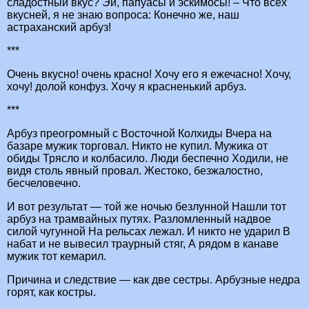
сладостный вкус? Эй, папуасы и эскимосы! – Что всех
вкусней, я не знаю вопроса: Конечно же, наш
астраханский арбуз!
***
Очень вкусно! очень красно! Хочу его я ежечасно! Хочу,
хочу! долой конфуз. Хочу я красненький арбуз.
***
Арбуз преогромный с Восточной Колхиды Вчера на
базаре мужик торговал. Никто не купил. Мужика от
обиды Трясло и колбасило. Люди беспечно Ходили, не
видя столь явный провал. Жестоко, безжалостно,
бесчеловечно.
И вот результат — той же ночью безлунной Нашли тот
арбуз на трамвайных путях. Разломленный надвое
силой чугунной На рельсах лежал. И никто не ударил В
набат и не вывесил траурный стяг, А рядом в канаве
мужик тот кемарил.
Причина и следствие — как две сестры. Арбузные недра
горят, как костры.