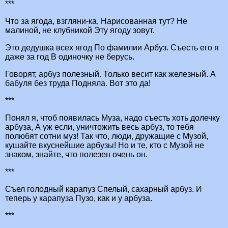
***
Что за ягода, взгляни-ка, Нарисованная тут? Не
малиной, не клубникой Эту ягоду зовут.
Это дедушка всех ягод По фамилии Арбуз. Съесть его я
даже за год В одиночку не берусь.
Говорят, арбуз полезный. Только весит как железный. А
бабуля без труда Подняла. Вот это да!
***
Понял я, чтоб появилась Муза, надо съесть хоть долечку
арбуза, А уж если, уничтожить весь арбуз, то тебя
полюбят сотни муз! Так что, люди, дружащие с Музой,
кушайте вкуснейшие арбузы! Но и те, кто с Музой не
знаком, знайте, что полезен очень он.
***
Съел голодный карапуз Спелый, сахарный арбуз. И
теперь у карапуза Пузо, как и у арбуза.
***