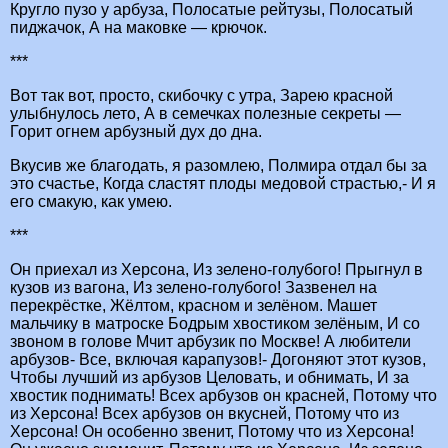
Кругло пузо у арбуза, Полосатые рейтузы, Полосатый
пиджачок, А на маковке — крючок.
***
Вот так вот, просто, скибочку с утра, Зарею красной
улыбнулось лето, А в семечках полезные секреты —
Горит огнем арбузный дух до дна.
Вкусив же благодать, я разомлею, Полмира отдал бы за
это счастье, Когда сластят плоды медовой страстью,- И я
его смакую, как умею.
***
Он приехал из Херсона, Из зелено-голубого! Прыгнул в
кузов из вагона, Из зелено-голубого! Зазвенел на
перекрёстке, Жёлтом, красном и зелёном. Машет
мальчику в матроске Бодрым хвостиком зелёным, И со
звоном в голове Мчит арбузик по Москве! А любители
арбузов- Все, включая карапузов!- Догоняют этот кузов,
Чтобы лучший из арбузов Целовать, и обнимать, И за
хвостик поднимать! Всех арбузов он красней, Потому что
из Херсона! Всех арбузов он вкусней, Потому что из
Херсона! Он особенно звенит, Потому что из Херсона!