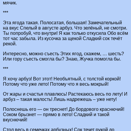
мячик.
***
Эта ягода такая. Полосатая, большая! Замечательный
на вкус Спелый в августе арбуз. Что зелёный, не смотри.
Ты попробуй, что внутри! Я как только откусила Обо всём
тот час забыла. Из кусочка за щекой Сладкий сок течёт
рекой.
Интересно, можно съесть Этих ягод, скажем, … шесть?
Или гору съесть смогла бы? Знаю, Жучка помогла бы.
***
Я хочу арбуз! Вот этот! Необъятный, с толстой коркой!
Потому что уже лето! Потому что я весь мокрый!
От жары и счастья плавлюсь! Растекаюсь весь по лету! И
арбуз – такая малость! Лишь надрежешь – уже нету!
Полоснешь его — он треснет! До бордового краснючий!
Соком брызнет — прямо в лето! Сладкий и такой
вкуснючий!
Стол весь в семечках арбузных! Сок течет рукой до