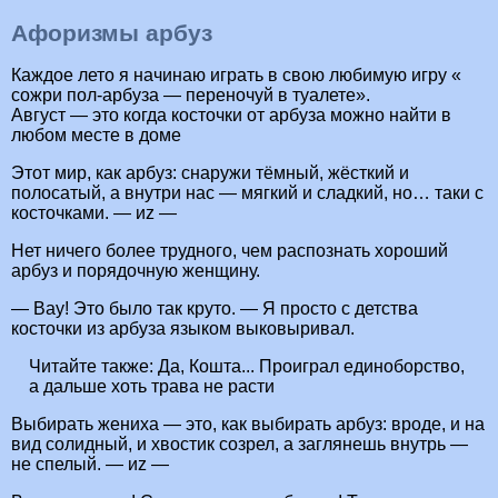
Афоризмы арбуз
Каждое лето я начинаю играть в свою любимую игру «
сожри пол-арбуза — переночуй в туалете».
Август — это когда косточки от арбуза можно найти в
любом месте в доме
Этот мир, как арбуз: снаружи тёмный, жёсткий и
полосатый, а внутри нас — мягкий и сладкий, но… таки с
косточками. — иz —
Нет ничего более трудного, чем распознать хороший
арбуз и порядочную женщину.
— Вау! Это было так круто. — Я просто с детства
косточки из арбуза языком выковыривал.
Читайте также:
Да, Кошта... Проиграл единоборство,
а дальше хоть трава не расти
Выбирать жениха — это, как выбирать арбуз: вроде, и на
вид солидный, и хвостик созрел, а заглянешь внутрь —
не спелый. — иz —