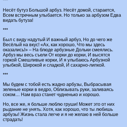
***
Несёт бутуз Большой арбуз. Несёт домой, старается,
Всем встречным улыбается. Но только за арбузом Едва
видать бутуза!
***
Был с виду надутый И важный арбуз, Но до чего же
Весёлый на вкус! «Ах, как хорошо, Что мы здесь
оказались!» – На блюде арбузные Дольки смеялись.
Арбуз мы весь съели От корки до корки, И высятся
горкой Смешливые корки, И я улыбаюсь Арбузной
улыбкой, Широкой и сладкой, И сахарно-липкой.
***
Мы будем с тобой есть жадно арбузы, Выбрасывая
зеленые корки в ведро, Облизывать руки, заливаясь
соком… Нам враз станет чудненько и хорошо.
Но, все же, я больше люблю груши! Может это от них
рыдание не унять. Хотя, как хорошо, что ты любишь
арбузы! Жизнь стала легче и я не желаю в ней больше
страдать!