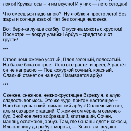
локтя! Кружат осы – и им вкусно! И у них — лето сегодня!
Что смеешься надо мною?! Ну люблю я просто лето! Без
жары и солнца взвою! Нет без солнца человека!
Вот, бери-ка лучше скибку! Откуси-ка мякоть с хрустом!
Посмотри — вокруг улыбки! Арбуз – средство и от
грусти!
***
Ствол немножечко усатый, Плод зеленый, полосатый.
На бахче бока он греет, Лето все растет и зреет, А растёт
он не напрасно — Под кожуркой сочный, красный,
Сладкий станет он на вкус. Называется арбуз.
***
Свежее, снежное, нежно-хрустящее Взрежу я, в алую
сладость вопьюсь. Это же чудо, притом настоящее –
Наш баскунчакский, лиманский арбуз! Солнечный свет,
алым сахаром ставший, С жемчугом чёрным семечек-
бус, Знойное лето вобравший, впитавший, Сочен,
манящ, освежающ арбуз. Там, где бананы едят и кокосы,
Иль оленину да рыбу с мороза, — Знают ли, ведают