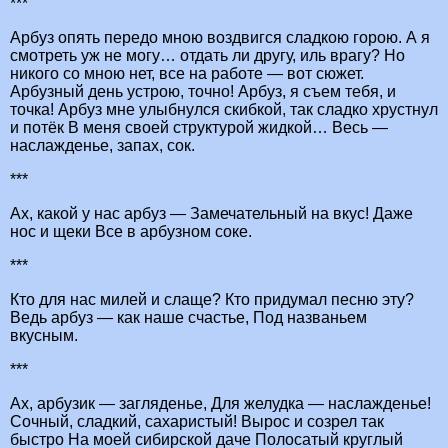
***
Арбуз опять передо мною воздвигся сладкою горою. А я
смотреть уж не могу… отдать ли другу, иль врагу? Но
никого со мною нет, все на работе — вот сюжет.
Арбузный день устрою, точно! Арбуз, я съем тебя, и
точка! Арбуз мне улыбнулся скибкой, так сладко хрустнул
и потёк В меня своей структурой жидкой… Весь —
наслажденье, запах, сок.
***
Ах, какой у нас арбуз — Замечательный на вкус! Даже
нос и щеки Все в арбузном соке.
***
Кто для нас милей и слаще? Кто придумал песню эту?
Ведь арбуз — как наше счастье, Под названьем
вкусным.
***
Ах, арбузик — загляденье, Для желудка — наслажденье!
Сочный, сладкий, сахаристый! Вырос и созрел так
быстро На моей сибирской даче Полосатый круглый