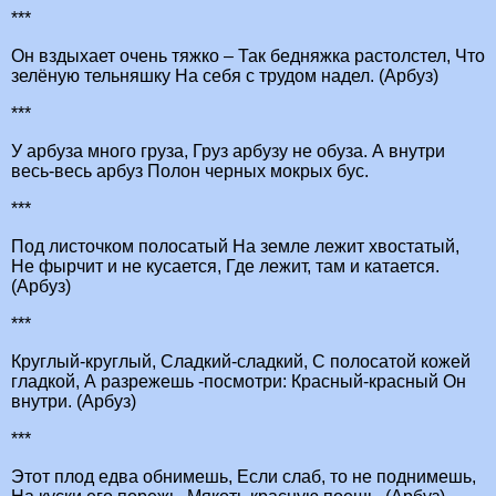
***
Он вздыхает очень тяжко – Так бедняжка растолстел, Что
зелёную тельняшку На себя с трудом надел. (Арбуз)
***
У арбуза много груза, Груз арбузу не обуза. А внутри
весь-весь арбуз Полон черных мокрых бус.
***
Под листочком полосатый На земле лежит хвостатый,
Не фырчит и не кусается, Где лежит, там и катается.
(Арбуз)
***
Круглый-круглый, Сладкий-сладкий, С полосатой кожей
гладкой, А разрежешь -посмотри: Красный-красный Он
внутри. (Арбуз)
***
Этот плод едва обнимешь, Если слаб, то не поднимешь,