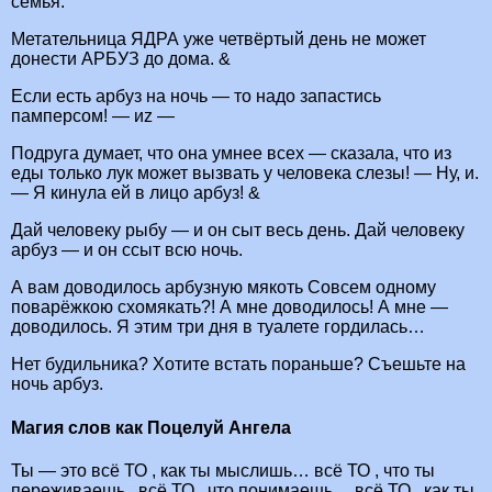
семья.
Метательница ЯДРА уже четвёртый день не может
донести АРБУЗ до дома. &
Если есть арбуз на ночь — то надо запастись
памперсом! — иz —
Подруга думает, что она умнее всех — сказала, что из
еды только лук может вызвать у человека слезы! — Ну, и.
— Я кинула ей в лицо арбуз! &
Дай человеку рыбу — и он сыт весь день. Дай человеку
арбуз — и он ссыт всю ночь.
А вам доводилось арбузную мякоть Совсем одному
поварёжкою схомякать?! А мне доводилось! А мне —
доводилось. Я этим три дня в туалете гордилась…
Нет будильника? Хотите встать пораньше? Съешьте на
ночь арбуз.
Магия слов как Поцелуй Ангела
Ты — это всё ТО , как ты мыслишь… всё ТО , что ты
переживаешь , всё ТО , что понимаешь… всё ТО , как ты