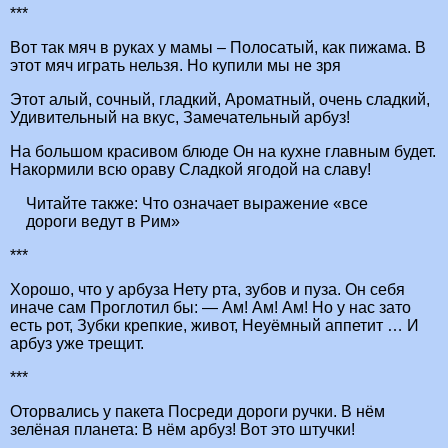
***
Вот так мяч в руках у мамы – Полосатый, как пижама. В
этот мяч играть нельзя. Но купили мы не зря
Этот алый, сочный, гладкий, Ароматный, очень сладкий,
Удивительный на вкус, Замечательный арбуз!
На большом красивом блюде Он на кухне главным будет.
Накормили всю ораву Сладкой ягодой на славу!
Читайте также:
Что означает выражение «все
дороги ведут в Рим»
***
Хорошо, что у арбуза Нету рта, зубов и пуза. Он себя
иначе сам Проглотил бы: — Ам! Ам! Ам! Но у нас зато
есть рот, Зубки крепкие, живот, Неуёмный аппетит … И
арбуз уже трещит.
***
Оторвались у пакета Посреди дороги ручки. В нём
зелёная планета: В нём арбуз! Вот это штучки!