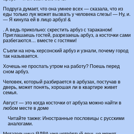
Подруга думает, что она умнее всех — сказала, что из
еды только лук может вызвать у человека слезы! — Ну, и.
— Я кинула ей в лицо арбуз! &
. А ведь прикольно: скрестить арбуз с тараканом!
Приглашаешь гостей, разрезаешь арбуз, а косточки сами
разбегаются… вместе с гостями!
Съели на ночь херсонский арбуз и узнали, почему город
так называется.
Хочешь не проспать утром на работу? Поешь перед
сном арбуз.
Человек, который разбирается в арбузах, постучав в
дверь, может понять, хорошая ли в квартире живет
семья.
Август — это когда косточки от арбуза можно найти в
любом месте в доме
Читайте также:
Иностранные пословицы с русскими
аналогами.
Метательница ЯДРА уже четвёртый день не может