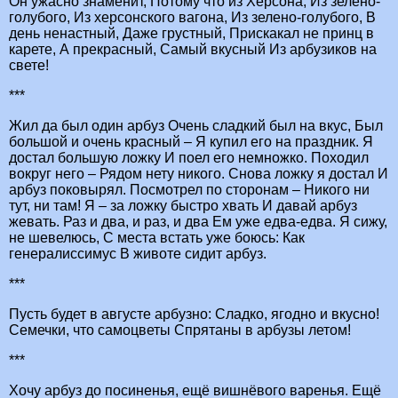
Он ужасно знаменит, Потому что из Херсона, Из зелено-
голубого, Из херсонского вагона, Из зелено-голубого, В
день ненастный, Даже грустный, Прискакал не принц в
карете, А прекрасный, Самый вкусный Из арбузиков на
свете!
***
Жил да был один арбуз Очень сладкий был на вкус, Был
большой и очень красный – Я купил его на праздник. Я
достал большую ложку И поел его немножко. Походил
вокруг него – Рядом нету никого. Снова ложку я достал И
арбуз поковырял. Посмотрел по сторонам – Никого ни
тут, ни там! Я – за ложку быстро хвать И давай арбуз
жевать. Раз и два, и раз, и два Ем уже едва-едва. Я сижу,
не шевелюсь, С места встать уже боюсь: Как
генералиссимус В животе сидит арбуз.
***
Пусть будет в августе арбузно: Сладко, ягодно и вкусно!
Семечки, что самоцветы Спрятаны в арбузы летом!
***
Хочу арбуз до посиненья, ещё вишнёвого варенья. Ещё