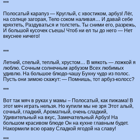
***
Полосатый карапуз — Круглый, с хвостиком, арбуз! Лёг,
на солнце загорая, Тело соком наливая… И давай себе
кряхтеть, Раздуваться и толстеть. Ты сними его, разрежь,
И большой кусочек съешь! Чтоб ни ел ты до него — Нет
вкуснее ничего!
***
Летний, спелый, теплый, хрустом… В мякоть — ложкой я
люблю. Сочным солнечным арбузом Всех любимых
удивлю. На большое блюдо-чашу Бухну чудо из полос.
Пусть они зимою скажут: — Помнишь, тот арбуз-колосс?
***
Вот так мяч в руках у мамы – Полосатый, как пижама! В
этот мяч играть нельзя. Но купили мы не зря Этот алый,
сочный, гладкий, Ароматный, очень сладкий,
Удивительный на вкус, Замечательный Арбуз! На
большом красивом блюде Он на кухне главным будет.
Накормили всю ораву Сладкой ягодой на славу!
***