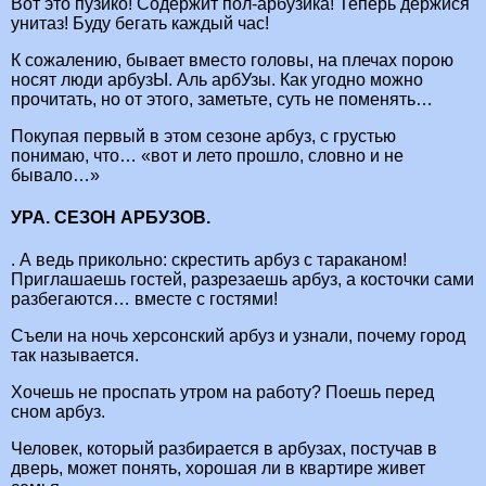
Вот это пузико! Содержит пол-арбузика! Теперь держися
унитаз! Буду бегать каждый час!
К сожалению, бывает вместо головы, на плечах порою
носят люди арбузЫ. Аль арбУзы. Как угодно можно
прочитать, но от этого, заметьте, суть не поменять…
Покупая первый в этом сезоне арбуз, с грустью
понимаю, что… «вот и лето прошло, словно и не
бывало…»
УРА. СЕЗОН АРБУЗОВ.
. А ведь прикольно: скрестить арбуз с тараканом!
Приглашаешь гостей, разрезаешь арбуз, а косточки сами
разбегаются… вместе с гостями!
Съели на ночь херсонский арбуз и узнали, почему город
так называется.
Хочешь не проспать утром на работу? Поешь перед
сном арбуз.
Человек, который разбирается в арбузах, постучав в
дверь, может понять, хорошая ли в квартире живет