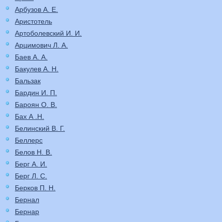
Арбузов А. Е.
Аристотель
Артоболевский И. И.
Арцимович Л. А.
Баев А. А.
Бакулев А. Н.
Бальзак
Бардин И. П.
Бароян О. В.
Бах А .Н.
Белинский В. Г.
Беллерс
Белов Н. В.
Берг А. И.
Берг Л. С.
Берков П. Н.
Бернал
Бернар