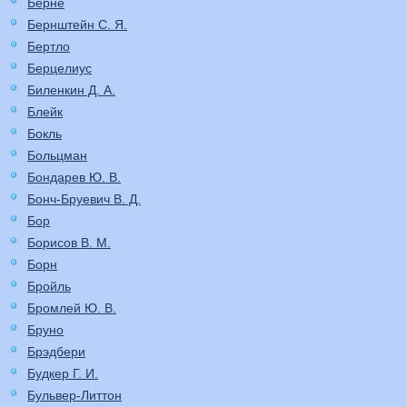
Берне
Бернштейн С. Я.
Бертло
Берцелиус
Биленкин Д. А.
Блейк
Бокль
Больцман
Бондарев Ю. В.
Бонч-Бруевич В. Д.
Бор
Борисов В. М.
Борн
Бройль
Бромлей Ю. В.
Бруно
Брэдбери
Будкер Г. И.
Бульвер-Литтон