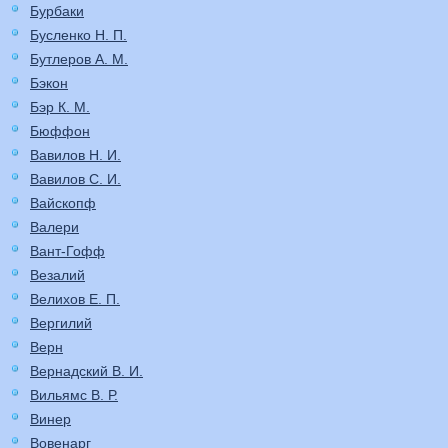
Бурбаки
Бусленко Н. П.
Бутлеров А. М.
Бэкон
Бэр К. М.
Бюффон
Вавилов Н. И.
Вавилов С. И.
Вайскопф
Валери
Вант-Гофф
Везалий
Велихов Е. П.
Вергилий
Верн
Вернадский В. И.
Вильямс В. Р.
Винер
Вовенарг