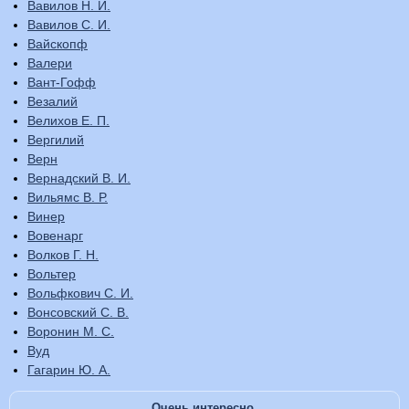
Вавилов Н. И.
Вавилов С. И.
Вайскопф
Валери
Вант-Гофф
Везалий
Велихов Е. П.
Вергилий
Верн
Вернадский В. И.
Вильямс В. Р.
Винер
Вовенарг
Волков Г. Н.
Вольтер
Вольфкович С. И.
Вонсовский С. В.
Воронин М. С.
Вуд
Гагарин Ю. А.
Очень интересно