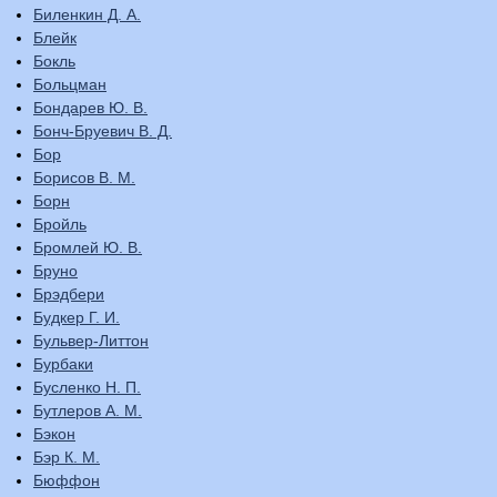
Биленкин Д. А.
Блейк
Бокль
Больцман
Бондарев Ю. В.
Бонч-Бруевич В. Д.
Бор
Борисов В. М.
Борн
Бройль
Бромлей Ю. В.
Бруно
Брэдбери
Будкер Г. И.
Бульвер-Литтон
Бурбаки
Бусленко Н. П.
Бутлеров А. М.
Бэкон
Бэр К. М.
Бюффон