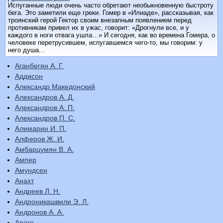
Испуганные люди очень часто обретают необыкновенную быстроту
бега. Это заметили еще греки. Гомер в «Илиаде», рассказывая, как
троянский герой Гектор своим внезапным появлением перед
противникам привел их в ужас, говорит: «Дрогнули все, и у
каждого в ноги отвага ушла…» И сегодня, как во времена Гомера, о
человеке перетрусившем, испугавшемся чего-то, мы говорим: у
него душа...
Аганбегян А. Г.
Аддисон
Александр Македонский
Александров А. Д.
Александров А. П.
Александров П. С.
Алимарин И. П.
Алферов Ж. И.
Амбарцумян В. А.
Ампер
Амундсен
Анахт
Андреев Л. Н.
Андроникашвили Э. Л.
Андронов А. А.
Араго