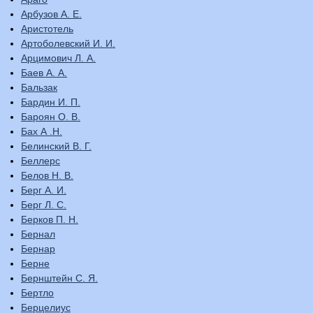
Арбузов А. Е.
Аристотель
Артоболевский И. И.
Арцимович Л. А.
Баев А. А.
Бальзак
Бардин И. П.
Бароян О. В.
Бах А .Н.
Белинский В. Г.
Беллерс
Белов Н. В.
Берг А. И.
Берг Л. С.
Берков П. Н.
Бернал
Бернар
Берне
Бернштейн С. Я.
Бертло
Берцелиус