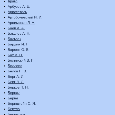
Араго
Арбузов А. Е.
Аристотель
Артоболевский И. И.
Арцимович Л. А.
Баев А. А.
Бакулев А. Н.
Бальзак
Бардин И. П.
Бароян О. В.
Бах А .Н.
Белинский В. Г.
Беллерс
Белов Н. В.
Берг А. И.
Берг Л. С.
Берков П. Н.
Бернал
Берне
Бернштейн С. Я.
Бертло
Берцелиус