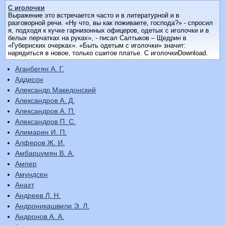
С иголочки
Выражение это встречается часто и в литературной и в
разговорной речи. «Ну что, вы как поживаете, господа?» - спросил
я, подходя к кучке гарнизонных офицеров, одетых с иголочки и в
белых перчатках на руках», - писал Салтыков – Щедрин в
«Губернских очерках». «Быть одетым с иголочки» значит:
нарядиться в новое, только сшитое платье. С иголочкиDownload.
Аганбегян А. Г.
Аддисон
Александр Македонский
Александров А. Д.
Александров А. П.
Александров П. С.
Алимарин И. П.
Алферов Ж. И.
Амбарцумян В. А.
Ампер
Амундсен
Анахт
Андреев Л. Н.
Андроникашвили Э. Л.
Андронов А. А.