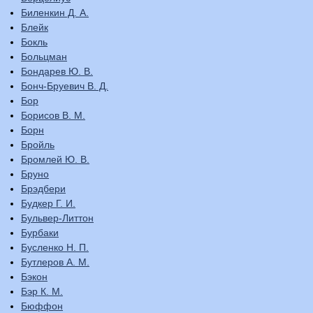
Биленкин Д. А.
Блейк
Бокль
Больцман
Бондарев Ю. В.
Бонч-Бруевич В. Д.
Бор
Борисов В. М.
Борн
Бройль
Бромлей Ю. В.
Бруно
Брэдбери
Будкер Г. И.
Бульвер-Литтон
Бурбаки
Бусленко Н. П.
Бутлеров А. М.
Бэкон
Бэр К. М.
Бюффон