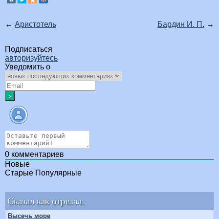
←
Аристотель
Бардин И. П.
→
Подписаться
авторизуйтесь
Уведомить о
0
комментариев
Новые
Старые
Популярные
Сказал как отрезал:
Высечь море