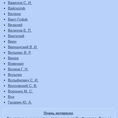
Вавилов С. И.
Вайскопф
Валери
Вант-Гофф
Везалий
Велихов Е. П.
Вергилий
Верн
Вернадский В. И.
Вильямс В. Р.
Винер
Вовенарг
Волков Г. Н.
Вольтер
Вольфкович С. И.
Вонсовский С. В.
Воронин М. С.
Вуд
Гагарин Ю. А.
Очень интересно