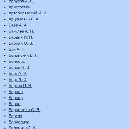
Арбузов А. Е.
Аристотель
Артоболевский И. И.
Арцимович Л. А.
Баев А. А.
Бакулев А. Н.
Бардин И. П.
Бароян О. В.
Бах А .Н.
Белинский В. Г.
Беллерс
Белов Н. В.
Берг А. И.
Берг Л. С.
Берков П. Н.
Бернал
Бернар
Берне
Бернштейн С. Я.
Бертло
Берцелиус
Биленкин Д. А.