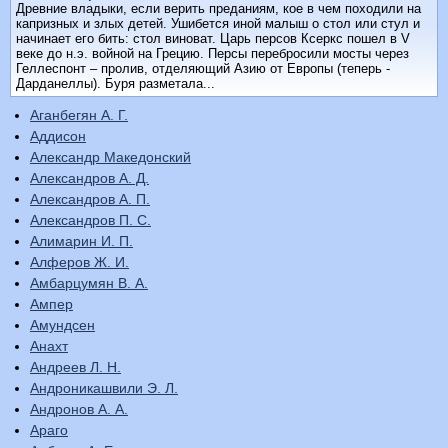
Древние владыки, если верить преданиям, кое в чем походили на
капризных и злых детей. Ушибется иной малыш о стол или стул и
начинает его бить: стол виноват. Царь персов Ксеркс пошел в V
веке до н.э. войной на Грецию. Персы перебросили мосты через
Геллеспонт – пролив, отделяющий Азию от Европы (теперь -
Дарданеллы). Буря разметала...
Аганбегян А. Г.
Аддисон
Александр Македонский
Александров А. Д.
Александров А. П.
Александров П. С.
Алимарин И. П.
Алферов Ж. И.
Амбарцумян В. А.
Ампер
Амундсен
Анахт
Андреев Л. Н.
Андроникашвили Э. Л.
Андронов А. А.
Араго