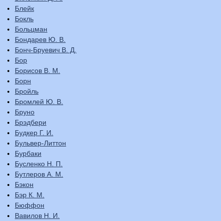
Блейк
Бокль
Больцман
Бондарев Ю. В.
Бонч-Бруевич В. Д.
Бор
Борисов В. М.
Борн
Бройль
Бромлей Ю. В.
Бруно
Брэдбери
Будкер Г. И.
Бульвер-Литтон
Бурбаки
Бусленко Н. П.
Бутлеров А. М.
Бэкон
Бэр К. М.
Бюффон
Вавилов Н. И.