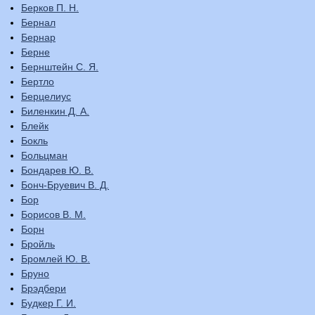
Берков П. Н.
Бернал
Бернар
Берне
Бернштейн С. Я.
Бертло
Берцелиус
Биленкин Д. А.
Блейк
Бокль
Больцман
Бондарев Ю. В.
Бонч-Бруевич В. Д.
Бор
Борисов В. М.
Борн
Бройль
Бромлей Ю. В.
Бруно
Брэдбери
Будкер Г. И.