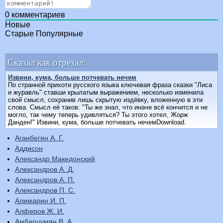
0
комментариев
Новые
Старые
Популярные
Сказал как отрезал:
Извини, кума, больше потчевать нечем
По странной прихоти русского языка ключевая фраза сказки "Лиса
и журавль" ставши крылатым выражением, несколько изменила
свой смысл, сохранив лишь скрытую издёвку, вложенную в эти
слова. Смысл её таков: "Ты же знал, что иначе всё кончится и не
могло, так чему теперь удивляться? Ты этого хотел, Жорж
Данден!" Извини, кума, больше потчевать нечемDownload.
Аганбегян А. Г.
Аддисон
Александр Македонский
Александров А. Д.
Александров А. П.
Александров П. С.
Алимарин И. П.
Алферов Ж. И.
Амбарцумян В. А.