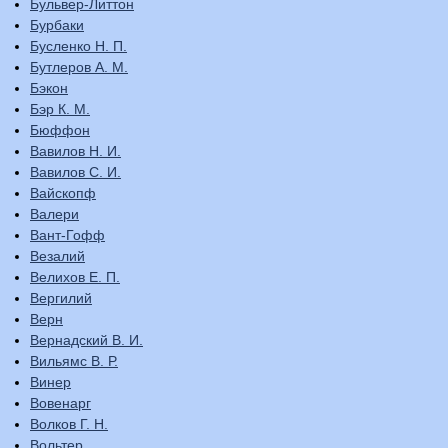
Бульвер-Литтон
Бурбаки
Бусленко Н. П.
Бутлеров А. М.
Бэкон
Бэр К. М.
Бюффон
Вавилов Н. И.
Вавилов С. И.
Вайскопф
Валери
Вант-Гофф
Везалий
Велихов Е. П.
Вергилий
Верн
Вернадский В. И.
Вильямс В. Р.
Винер
Вовенарг
Волков Г. Н.
Вольтер