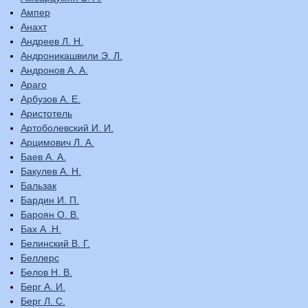
Ампер
Анахт
Андреев Л. Н.
Андроникашвили Э. Л.
Андронов А. А.
Араго
Арбузов А. Е.
Аристотель
Артоболевский И. И.
Арцимович Л. А.
Баев А. А.
Бакулев А. Н.
Бальзак
Бардин И. П.
Бароян О. В.
Бах А .Н.
Белинский В. Г.
Беллерс
Белов Н. В.
Берг А. И.
Берг Л. С.