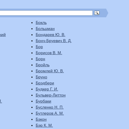
Бокль
Больцман
кий
Бондарев Ю. В.
Бонч-Бруевич В. Д.
Бор
Борисов В. М.
Борн
Бройль
Бромлей Ю. В.
Бруно
Брэдбери
Будкер Г. И.
Бульвер-Литтон
.
Бурбаки
Бусленко Н. П.
Бутлеров А. М.
Бэкон
Бэр К. М.