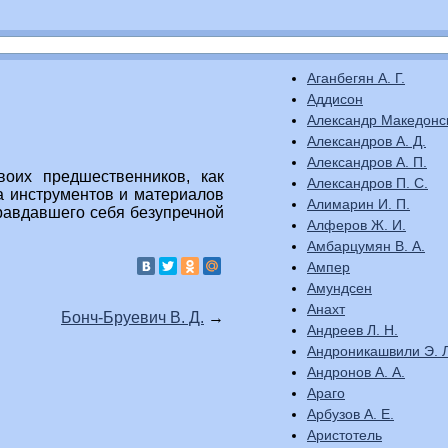
Аганбегян А. Г.
Аддисон
Александр Македонс
Александров А. Д.
Александров А. П.
воих предшественников, как
Александров П. С.
а инструментов и материалов
Алимарин И. П.
правдавшего себя безупречной
Алферов Ж. И.
Амбарцумян В. А.
Ампер
Амундсен
Анахт
Бонч-Бруевич В. Д.
→
Андреев Л. Н.
Андроникашвили Э. Л
Андронов А. А.
Араго
Арбузов А. Е.
Аристотель