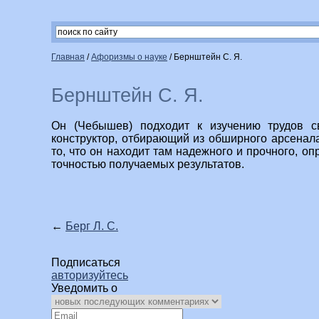
Главная
/
Афоризмы о науке
/
Бернштейн С. Я.
Бернштейн С. Я.
Он (Чебышев) подходит к изучению трудов с
конструктор, отбирающий из обширного арсенал
то, что он находит там надежного и прочного, о
точностью получаемых результатов.
←
Берг Л. С.
Подписаться
авторизуйтесь
Уведомить о