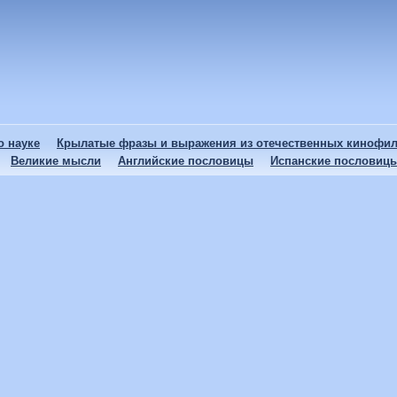
 науке
Крылатые фразы и выражения из отечественных кинофи
Великие мысли
Английские пословицы
Испанские пословиц