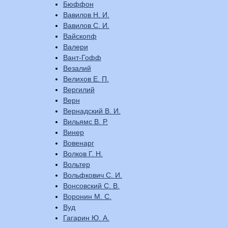
Бюффон
Вавилов Н. И.
Вавилов С. И.
Вайскопф
Валери
Вант-Гофф
Везалий
Велихов Е. П.
Вергилий
Верн
Вернадский В. И.
Вильямс В. Р.
Винер
Вовенарг
Волков Г. Н.
Вольтер
Вольфкович С. И.
Вонсовский С. В.
Воронин М. С.
Вуд
Гагарин Ю. А.