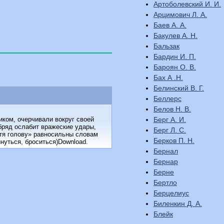
Артоболевский И. И.
Арцимович Л. А.
Баев А. А.
Бакулев А. Н.
Бальзак
Бардин И. П.
Бароян О. В.
Бах А .Н.
Белинский В. Г.
Беллерс
Белов Н. В.
Берг А. И.
иком, очерчивали вокруг своей
обряд ослабит вражеские удары,
Берг Л. С.
тя голову» равносильны словам
Берков П. Н.
нуться, броситься)Download.
Бернал
Бернар
Берне
Бертло
Берцелиус
Биленкин Д. А.
Блейк