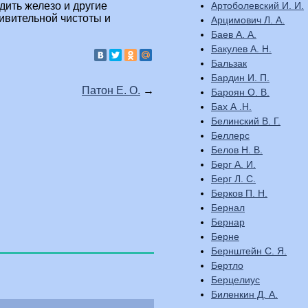
Артоболевский И. И.
ить железо и другие
дивительной чистоты и
Арцимович Л. А.
Баев А. А.
Бакулев А. Н.
Бальзак
Бардин И. П.
Патон Е. О.
→
Бароян О. В.
Бах А .Н.
Белинский В. Г.
Беллерс
Белов Н. В.
Берг А. И.
Берг Л. С.
Берков П. Н.
Бернал
Бернар
Берне
Бернштейн С. Я.
Бертло
Берцелиус
Биленкин Д. А.