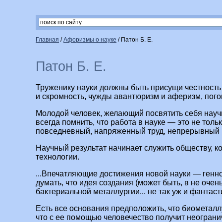
Главная
/
Афоризмы о науке
/
Патон Б. Е.
Патон Б. Е.
Труженику науки должны быть присущи честность
и скромность, чужды авантюризм и аферизм, пог
Молодой человек, желающий посвятить себя науч
всегда помнить, что работа в науке — это не тольк
повседневный, напряженный труд, непрерывный п
Научный результат начинает служить обществу, к
технологии.
...Впечатляющие достижения новой науки — генн
думать, что идея создания (может быть, в не оче
бактериальной металлургии... не так уж и фантаст
Есть все основания предположить, что биометал
что с ее помощью человечество получит неогран