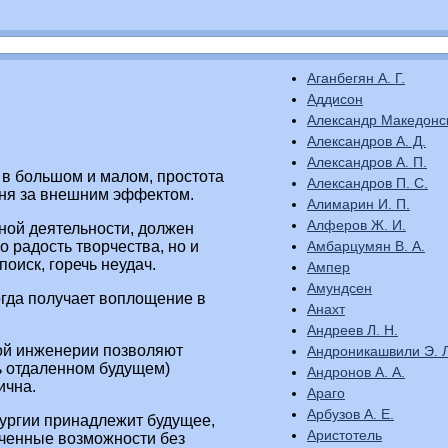
Аганбегян А. Г.
Аддисон
Александр Македонс
Александров А. Д.
Александров А. П.
 в большом и малом, простота
Александров П. С.
оня за внешним эффектом.
Алимарин И. П.
Алферов Ж. И.
ной деятельности, должен
Амбарцумян В. А.
о радость творчества, но и
оиск, горечь неудач.
Ампер
Амундсен
огда получает воплощение в
Анахт
Андреев Л. Н.
ой инженерии позволяют
Андроникашвили Э. Л
нь отдаленном будущем)
Андронов А. А.
ична.
Араго
Арбузов А. Е.
лургии принадлежит будущее,
Аристотель
иченные возможности без