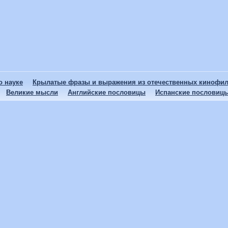
 науке
Крылатые фразы и выражения из отечественных кинофи
Великие мысли
Английские пословицы
Испанские пословиц