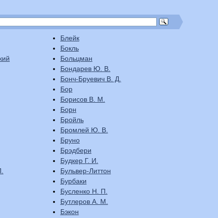
Блейк
Бокль
кий
Больцман
Бондарев Ю. В.
Бонч-Бруевич В. Д.
Бор
Борисов В. М.
Борн
Бройль
Бромлей Ю. В.
Бруно
Брэдбери
Будкер Г. И.
.
Бульвер-Литтон
Бурбаки
Бусленко Н. П.
Бутлеров А. М.
Бэкон