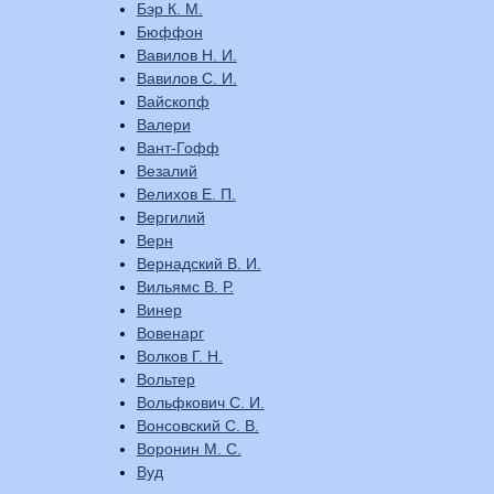
Бэр К. М.
Бюффон
Вавилов Н. И.
Вавилов С. И.
Вайскопф
Валери
Вант-Гофф
Везалий
Велихов Е. П.
Вергилий
Верн
Вернадский В. И.
Вильямс В. Р.
Винер
Вовенарг
Волков Г. Н.
Вольтер
Вольфкович С. И.
Вонсовский С. В.
Воронин М. С.
Вуд