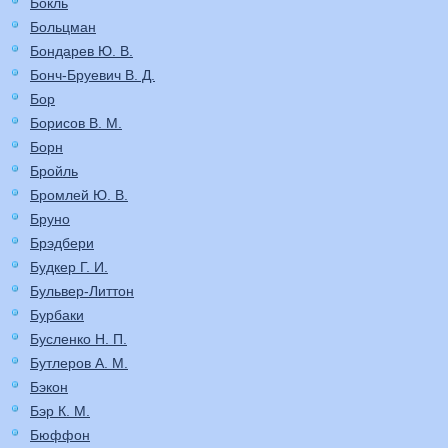
Бокль
Больцман
Бондарев Ю. В.
Бонч-Бруевич В. Д.
Бор
Борисов В. М.
Борн
Бройль
Бромлей Ю. В.
Бруно
Брэдбери
Будкер Г. И.
Бульвер-Литтон
Бурбаки
Бусленко Н. П.
Бутлеров А. М.
Бэкон
Бэр К. М.
Бюффон