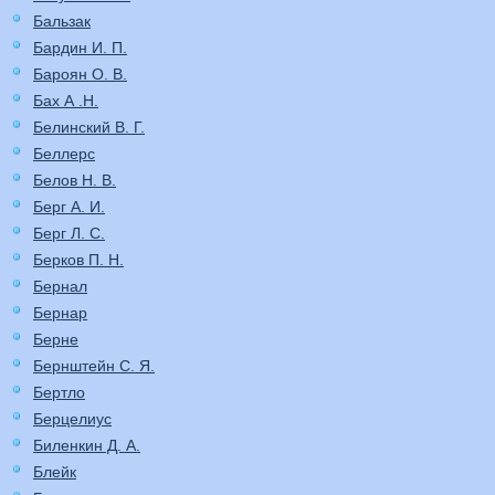
Бальзак
Бардин И. П.
Бароян О. В.
Бах А .Н.
Белинский В. Г.
Беллерс
Белов Н. В.
Берг А. И.
Берг Л. С.
Берков П. Н.
Бернал
Бернар
Берне
Бернштейн С. Я.
Бертло
Берцелиус
Биленкин Д. А.
Блейк