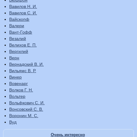
Бюффон
Вавилов Н. И.
Вавилов С. И.
Вайскопф
Валери
Вант-Гофф
Везалий
Велихов Е. П.
Вергилий
Верн
Вернадский В. И.
Вильямс В. Р.
Винер
Вовенарг
Волков Г. Н.
Вольтер
Вольфкович С. И.
Вонсовский С. В.
Воронин М. С.
Вуд
Очень интересно