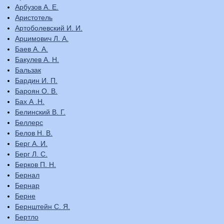
Арбузов А. Е.
Аристотель
Артоболевский И. И.
Арцимович Л. А.
Баев А. А.
Бакулев А. Н.
Бальзак
Бардин И. П.
Бароян О. В.
Бах А .Н.
Белинский В. Г.
Беллерс
Белов Н. В.
Берг А. И.
Берг Л. С.
Берков П. Н.
Бернал
Бернар
Берне
Бернштейн С. Я.
Бертло