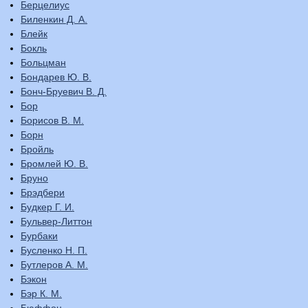
Берцелиус
Биленкин Д. А.
Блейк
Бокль
Больцман
Бондарев Ю. В.
Бонч-Бруевич В. Д.
Бор
Борисов В. М.
Борн
Бройль
Бромлей Ю. В.
Бруно
Брэдбери
Будкер Г. И.
Бульвер-Литтон
Бурбаки
Бусленко Н. П.
Бутлеров А. М.
Бэкон
Бэр К. М.