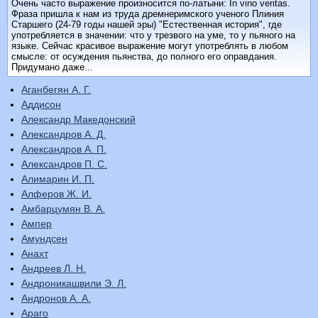
Очень часто выражение произносится по-латыни: In vino veritas.
Фраза пришла к нам из труда дремнеримского ученого Плиния
Старшего (24-79 годы нашей эры) "Естественная история", где
употребляется в значении: что у трезвого на уме, то у пьяного на
языке. Сейчас красивое выражение могут употреблять в любом
смысле: от осуждения пьянства, до полного его оправдания.
Придумано даже...
Аганбегян А. Г.
Аддисон
Александр Македонский
Александров А. Д.
Александров А. П.
Александров П. С.
Алимарин И. П.
Алферов Ж. И.
Амбарцумян В. А.
Ампер
Амундсен
Анахт
Андреев Л. Н.
Андроникашвили Э. Л.
Андронов А. А.
Араго