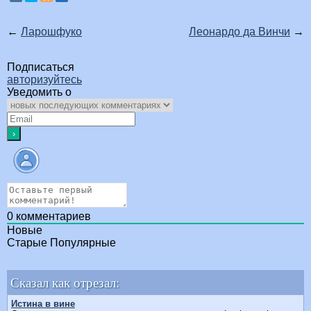
←
Ларошфуко
Леонардо да Винчи
→
Подписаться
авторизуйтесь
Уведомить о
0
комментариев
Новые
Старые
Популярные
Сказал как отрезал:
Истина в вине