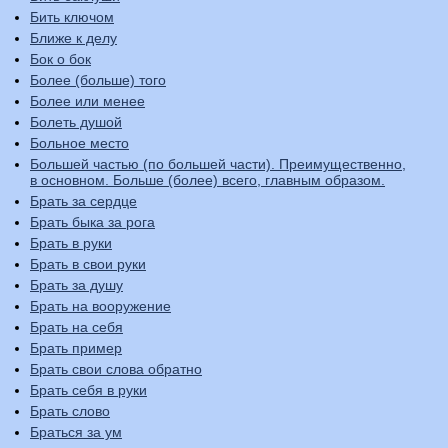
Бить ключом
Ближе к делу
Бок о бок
Более (больше) того
Более или менее
Болеть душой
Больное место
Большей частью (по большей части). Преимущественно,
в основном. Больше (более) всего, главным образом.
Брать за сердце
Брать быка за рога
Брать в руки
Брать в свои руки
Брать за душу
Брать на вооружение
Брать на себя
Брать пример
Брать свои слова обратно
Брать себя в руки
Брать слово
Браться за ум