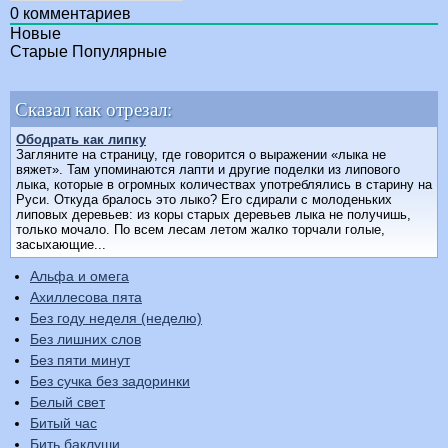
0
комментариев
Новые
Старые
Популярные
Сказал как отрезал:
Ободрать как липку
Загляните на страницу, где говорится о выражении «лыка не
вяжет». Там упоминаются лапти и другие поделки из липового
лыка, которые в огромных количествах употреблялись в старину на
Руси. Откуда бралось это лыко? Его сдирали с молоденьких
липовых деревьев: из коры старых деревьев лыка не получишь,
только мочало. По всем лесам летом жалко торчали голые,
засыхающие...
Альфа и омега
Ахиллесова пята
Без году неделя (неделю)
Без лишних слов
Без пяти минут
Без сучка без задоринки
Белый свет
Битый час
Бить баклуши