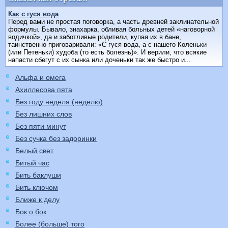
Как с гуся вода
Перед вами не простая поговорка, а часть древней заклинательной
формулы. Бывало, знахарка, обливая больных детей «наговорной
водичкой», да и заботливые родители, купая их в бане,
таинственно приговаривали: «С гуся вода, а с нашего Коленьки
(или Петеньки) худоба (то есть болезнь)». И верили, что всякие
напасти сбегут с их сынка или доченьки так же быстро и...
Альфа и омега
Ахиллесова пята
Без году неделя (неделю)
Без лишних слов
Без пяти минут
Без сучка без задоринки
Белый свет
Битый час
Бить баклуши
Бить ключом
Ближе к делу
Бок о бок
Более (больше) того