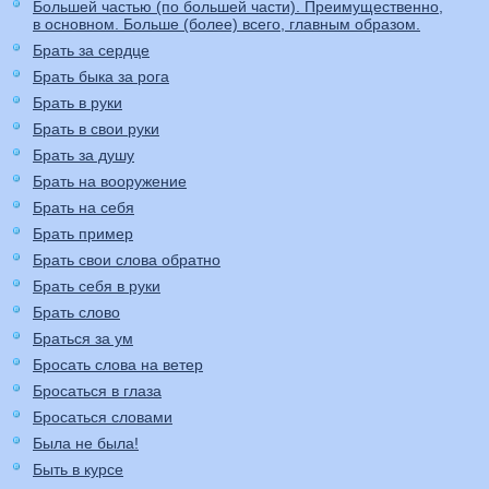
Большей частью (по большей части). Преимущественно,
в основном. Больше (более) всего, главным образом.
Брать за сердце
Брать быка за рога
Брать в руки
Брать в свои руки
Брать за душу
Брать на вооружение
Брать на себя
Брать пример
Брать свои слова обратно
Брать себя в руки
Брать слово
Браться за ум
Бросать слова на ветер
Бросаться в глаза
Бросаться словами
Была не была!
Быть в курсе