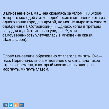
В мгновение ока машина скрылась за углом. П Жухрай,
которого молодой Литке перебросил в мгновение ока из
одного конца города в другой, не мог не выразить своего
одобрения (Н. Островский). П Однако, когда в третьем
часу дня я действительно увидел её, моя
самоуверенность улетучилась в мгновение ока (К.
Шахназаров).
Слово мгновение образовано от глагола мигать. Око—
глаз. Первоначально в мгновение ока означало такой
отрезок вре­мени, в который можно лишь один раз
моргнуть, мигнуть глазом.