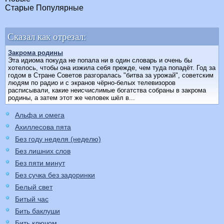
Старые
Популярные
Сказал как отрезал:
Закрома родины
Эта идиома покуда не попала ни в один словарь и очень бы
хотелось, чтобы она изжила себя прежде, чем туда попадёт. Год за
годом в Стране Советов разгоралась "битва за урожай", советским
людям по радио и с экранов чёрно-белых телевизоров
расписывали, какие неисчислимые богатства собраны в закрома
родины, а затем этот же человек шёл в...
Альфа и омега
Ахиллесова пята
Без году неделя (неделю)
Без лишних слов
Без пяти минут
Без сучка без задоринки
Белый свет
Битый час
Бить баклуши
Бить ключом