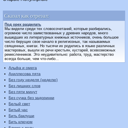
Сказал как отрезал:
Под орех разделать
Мы видели среди тех словосочетаний, которые разбирались,
огромное число заимствованных у древних народов, много
вышедших из литературных книжных источников, очень большое
число берущих свое начало в религиозных, так называемых
священных, книгах. Но тысячи их родились в языке различных
мастеровых, вышли из речи крестьян, кустарей, всевозможных
ремесленников. Это неудивительно: работа, труд, мастерство
всегда больше, чем что-либо...
Альфа и омега
Ахиллесова пята
Без году неделя (неделю)
Без лишних слов
Без пяти минут
Без сучка без задоринки
Белый свет
Битый час
Бить баклуши
Бить ключом
Ближе к делу