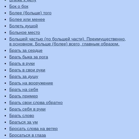
Бок о бок
Более (больше) того
Более или менее
Болеть душой
Больное место
Большей частью (по большей части). Преимущественно,
в основном. Больше (более) всего, главным образом.
Брать за сердце
Брать быка за рога
Брать в руки
Брать в свои руки
Брать за душу
Брать на вооружение
Брать на себя
Брать пример
Брать свои слова обратно
Брать себя в руки
Брать слово
Браться за ум
Бросать слова на ветер
Бросаться в глаза