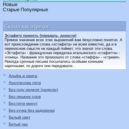
Новые
Старые
Популярные
Сказал как отрезал:
Эстафету принять (передать, донести)
Прямое значение всех этих выражений вам безусловно по­нятно. А
вот происхождение слова «эстафета» не всем известно, да и в
переносном смысле не каждый поймет, что значат эти слова.
«Эстафета» - французская переделка итальянского «стафетта» -
«гонец». Название это произошло от слова «стаффа» - «стремя».
Некогда срочные письма посылались особыми конными
нарочными; по дороге они передавали...
Альфа и омега
Ахиллесова пята
Без году неделя (неделю)
Без лишних слов
Без пяти минут
Без сучка без задоринки
Белый свет
Битый час