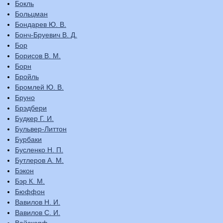
Бокль
Больцман
Бондарев Ю. В.
Бонч-Бруевич В. Д.
Бор
Борисов В. М.
Борн
Бройль
Бромлей Ю. В.
Бруно
Брэдбери
Будкер Г. И.
Бульвер-Литтон
Бурбаки
Бусленко Н. П.
Бутлеров А. М.
Бэкон
Бэр К. М.
Бюффон
Вавилов Н. И.
Вавилов С. И.