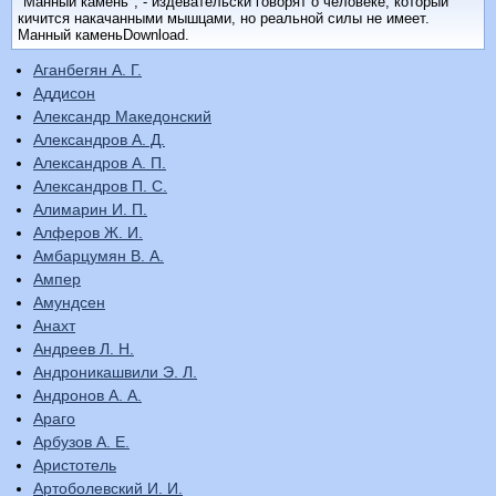
"Манный камень", - издевательски говорят о человеке, который
кичится накачанными мышцами, но реальной силы не имеет.
Манный каменьDownload.
Аганбегян А. Г.
Аддисон
Александр Македонский
Александров А. Д.
Александров А. П.
Александров П. С.
Алимарин И. П.
Алферов Ж. И.
Амбарцумян В. А.
Ампер
Амундсен
Анахт
Андреев Л. Н.
Андроникашвили Э. Л.
Андронов А. А.
Араго
Арбузов А. Е.
Аристотель
Артоболевский И. И.