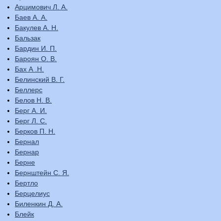
Арцимович Л. А.
Баев А. А.
Бакулев А. Н.
Бальзак
Бардин И. П.
Бароян О. В.
Бах А .Н.
Белинский В. Г.
Беллерс
Белов Н. В.
Берг А. И.
Берг Л. С.
Берков П. Н.
Бернал
Бернар
Берне
Бернштейн С. Я.
Бертло
Берцелиус
Биленкин Д. А.
Блейк