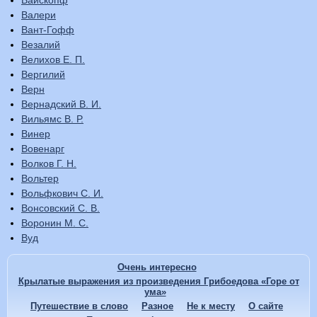
Вайскопф
Валери
Вант-Гофф
Везалий
Велихов Е. П.
Вергилий
Верн
Вернадский В. И.
Вильямс В. Р.
Винер
Вовенарг
Волков Г. Н.
Вольтер
Вольфкович С. И.
Вонсовский С. В.
Воронин М. С.
Вуд
Очень интересно
Крылатые выражения из произведения Грибоедова «Горе от
ума»
Путешествие в слово
Разное
Не к месту
О сайте