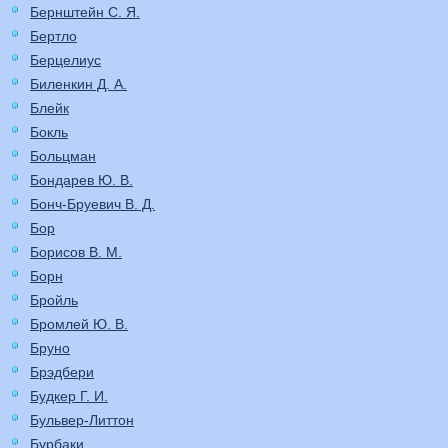
Бернштейн С. Я.
Бертло
Берцелиус
Биленкин Д. А.
Блейк
Бокль
Больцман
Бондарев Ю. В.
Бонч-Бруевич В. Д.
Бор
Борисов В. М.
Борн
Бройль
Бромлей Ю. В.
Бруно
Брэдбери
Будкер Г. И.
Бульвер-Литтон
Бурбаки