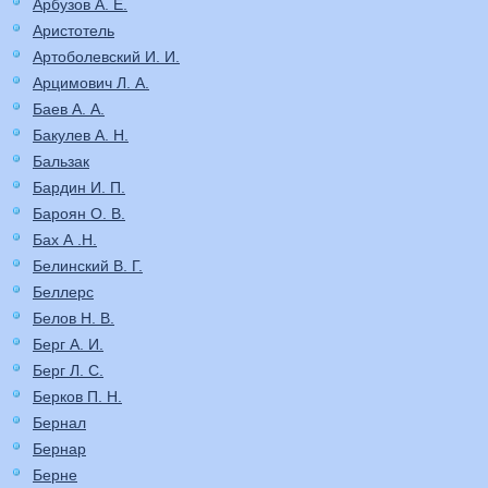
Арбузов А. Е.
Аристотель
Артоболевский И. И.
Арцимович Л. А.
Баев А. А.
Бакулев А. Н.
Бальзак
Бардин И. П.
Бароян О. В.
Бах А .Н.
Белинский В. Г.
Беллерс
Белов Н. В.
Берг А. И.
Берг Л. С.
Берков П. Н.
Бернал
Бернар
Берне