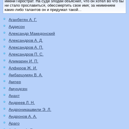
имени Герострат. На суде злодей объяснил, что он хотел во что бы
ни стало прославиться, обессмертить свое имя; за неимением
каких-либо талантов он и придумал такой...
Аганбегян А. Г.
Аддисон
Александр Македонский
Александров А. Д.
Александров А. П.
Александров П. С.
Алимарин И. П.
Алферов Ж. И.
Амбарцумян В. А.
Ампер
Амундсен
Анахт
Андреев Л. Н.
Андроникашвили Э. Л.
Андронов А. А.
Араго