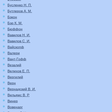
Бусленко Н. П.
Бутлеров А. М.
Бэкон
Бэр К. М.
Бюффон
Вавилов Н. И.
Вавилов С. И.
Вайскопф
Валери
Вант-Гофф
Везалий
Велихов Е. П.
Вергилий
Верн
Вернадский В. И.
Вильямс В. Р.
Винер
Вовенарг