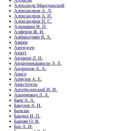
Аддисон
Александр Македонский
Александров А. Д.
Александров А. П.
Александров П. С.
Алимарин И. П.
Алферов Ж. И.
Амбарцумян В. А.
Ампер
Амундсен
Анахт
Андреев Л. Н.
Андроникашвили Э. Л.
Андронов А. А.
Араго
Арбузов А. Е.
Аристотель
Артоболевский И. И.
Арцимович Л. А.
Баев А. А.
Бакулев А. Н.
Бальзак
Бардин И. П.
Бароян О. В.
Бах А .Н.