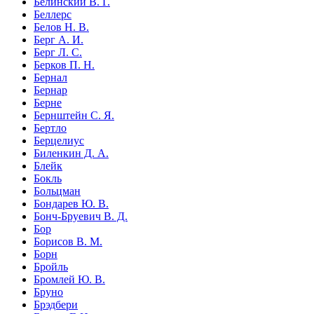
Белинский В. Г.
Беллерс
Белов Н. В.
Берг А. И.
Берг Л. С.
Берков П. Н.
Бернал
Бернар
Берне
Бернштейн С. Я.
Бертло
Берцелиус
Биленкин Д. А.
Блейк
Бокль
Больцман
Бондарев Ю. В.
Бонч-Бруевич В. Д.
Бор
Борисов В. М.
Борн
Бройль
Бромлей Ю. В.
Бруно
Брэдбери