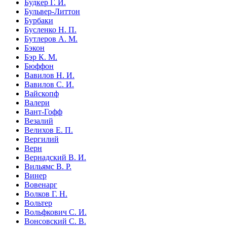
Будкер Г. И.
Бульвер-Литтон
Бурбаки
Бусленко Н. П.
Бутлеров А. М.
Бэкон
Бэр К. М.
Бюффон
Вавилов Н. И.
Вавилов С. И.
Вайскопф
Валери
Вант-Гофф
Везалий
Велихов Е. П.
Вергилий
Верн
Вернадский В. И.
Вильямс В. Р.
Винер
Вовенарг
Волков Г. Н.
Вольтер
Вольфкович С. И.
Вонсовский С. В.