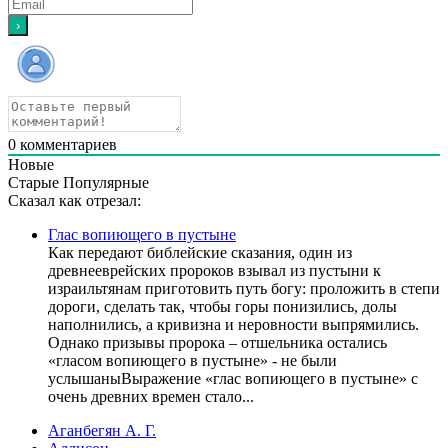
0
комментариев
Новые
Старые
Популярные
Сказал как отрезал:
Глас вопиющего в пустыне
Как передают библейские сказания, один из
древнееврейских пророков взывал из пустыни к
израильтянам приготовить путь богу: проложить в степи
дороги, сделать так, чтобы горы понизились, долы
наполнились, а кривизна и неровности выпрямились.
Однако призывы пророка – отшельника остались
«гласом вопиющего в пустыне» - не были
услышаныВыражение «глас вопиющего в пустыне» с
очень древних времен стало...
Аганбегян А. Г.