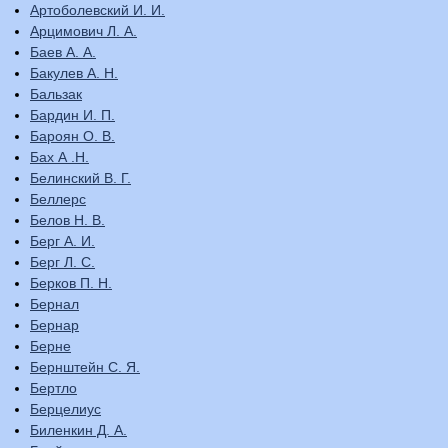
Артоболевский И. И.
Арцимович Л. А.
Баев А. А.
Бакулев А. Н.
Бальзак
Бардин И. П.
Бароян О. В.
Бах А .Н.
Белинский В. Г.
Беллерс
Белов Н. В.
Берг А. И.
Берг Л. С.
Берков П. Н.
Бернал
Бернар
Берне
Бернштейн С. Я.
Бертло
Берцелиус
Биленкин Д. А.