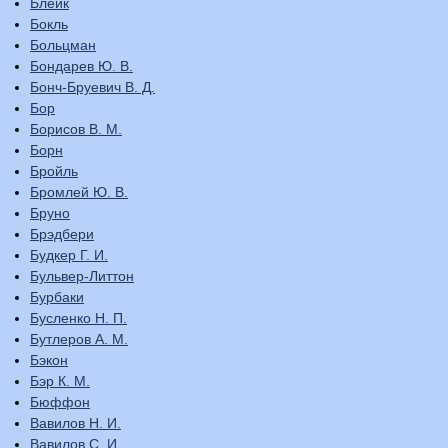
Блейк
Бокль
Больцман
Бондарев Ю. В.
Бонч-Бруевич В. Д.
Бор
Борисов В. М.
Борн
Бройль
Бромлей Ю. В.
Бруно
Брэдбери
Будкер Г. И.
Бульвер-Литтон
Бурбаки
Бусленко Н. П.
Бутлеров А. М.
Бэкон
Бэр К. М.
Бюффон
Вавилов Н. И.
Вавилов С. И.