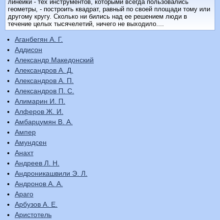
линейки - тех инструментов, которыми всегда пользовались
геометры, - построить квадрат, равный по своей площади тому или
другому кругу. Сколько ни бились над ее решением люди в
течение целых тысячелетий, ничего не выходило....
Аганбегян А. Г.
Аддисон
Александр Македонский
Александров А. Д.
Александров А. П.
Александров П. С.
Алимарин И. П.
Алферов Ж. И.
Амбарцумян В. А.
Ампер
Амундсен
Анахт
Андреев Л. Н.
Андроникашвили Э. Л.
Андронов А. А.
Араго
Арбузов А. Е.
Аристотель