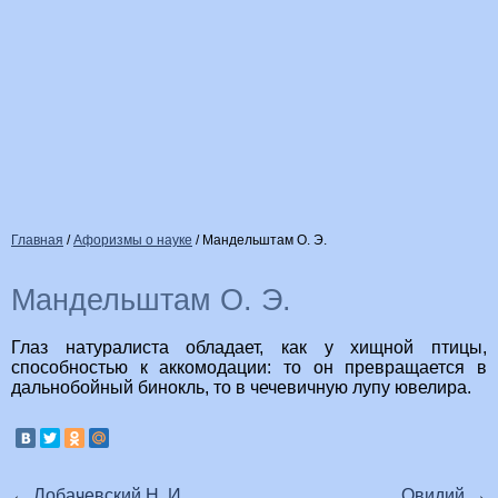
Главная
/
Афоризмы о науке
/
Мандельштам О. Э.
Мандельштам О. Э.
Глаз натуралиста обладает, как у хищной птицы,
способностью к аккомодации: то он превращается в
дальнобойный бинокль, то в чечевичную лупу ювелира.
←
Лобачевский Н. И.
Овидий
→