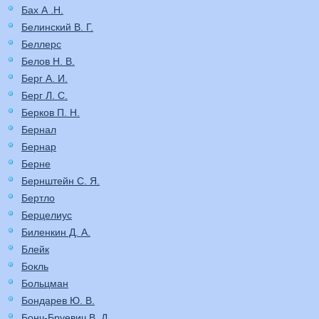
Бах А .Н.
Белинский В. Г.
Беллерс
Белов Н. В.
Берг А. И.
Берг Л. С.
Берков П. Н.
Бернал
Бернар
Берне
Бернштейн С. Я.
Бертло
Берцелиус
Биленкин Д. А.
Блейк
Бокль
Больцман
Бондарев Ю. В.
Бонч-Бруевич В. Д.