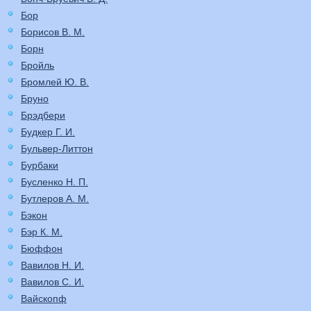
Бор
Борисов В. М.
Борн
Бройль
Бромлей Ю. В.
Бруно
Брэдбери
Будкер Г. И.
Бульвер-Литтон
Бурбаки
Бусленко Н. П.
Бутлеров А. М.
Бэкон
Бэр К. М.
Бюффон
Вавилов Н. И.
Вавилов С. И.
Вайскопф