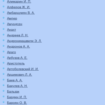
Алимарин И. П.
Алферов Ж. И.
Амбарцумян В. А.
Ампер
Амундсен
Анахт
Андреев Л. Н.
Андроникашвили Э. Л.
Андронов А. А.
Араго
Арбузов А. Е.
Аристотель
Артоболевский И. И.
Арцимович Л. А.
Баев А. А.
Бакулев А. Н.
Бальзак
Бардин И. П.
Бароян О. В.