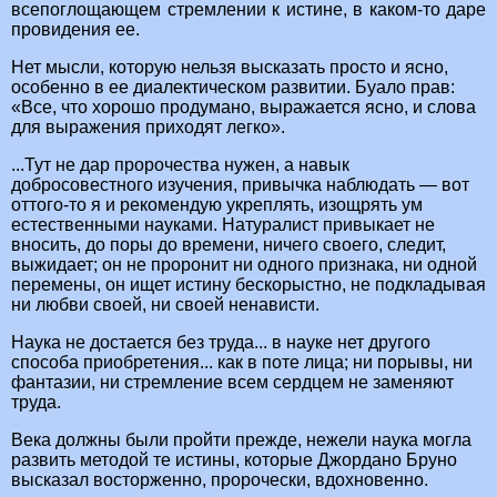
всепоглощающем стремлении к истине, в каком-то даре
провидения ее.
Нет мысли, которую нельзя высказать просто и ясно,
особенно в ее диалектическом развитии. Буало прав:
«Все, что хорошо продумано, выражается ясно, и слова
для выражения приходят легко».
...Тут не дар пророчества нужен, а навык
добросовестного изучения, привычка наблюдать — вот
оттого-то я и рекомендую укреплять, изощрять ум
естественными науками. Натуралист привыкает не
вносить, до поры до времени, ничего своего, следит,
выжидает; он не проронит ни одного признака, ни одной
перемены, он ищет истину бескорыстно, не подкладывая
ни любви своей, ни своей ненависти.
Наука не достается без труда... в науке нет другого
способа приобретения... как в поте лица; ни порывы, ни
фантазии, ни стремление всем сердцем не заменяют
труда.
Века должны были пройти прежде, нежели наука могла
развить методой те истины, которые Джордано Бруно
высказал восторженно, пророчески, вдохновенно.