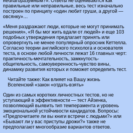
неблагоразумным?». Ответы не оцениваются как
правильные или неправильные, весь тест изначально
построен по принципу «один любит груши, а другой —
овсянку»…
«Меня раздражают люди, которые не могут принимать
решения», «Я бы мог жить вдали от людей» и еще 103
подобных утверждения предлагает принять или
опровергнуть не менее популярный опросник Кеттелла.
Согласно теории английского психолога и основателя
теста, в основе любой личности лежат 16 главных черт:
практичность-мечтательность, замкнутость-
общительность, самоуверенность-чувство вины,
динамику развития которых и поможет определить тест.
Читайте также:
Как влияет на Вашу жизнь
Вселенский «закон «отдать-взять»
Один из самых коротких личностных тестов, но не
уступающий в эффективности — тест Айзенка,
позволяющий выявить тип темперамента и уровень
эмоциональной устойчивости кандидатов. Вопросы:
«Предпочитаете ли вы книги встречи с людьми?» или
«Бывают ли у вас приступы дрожи?» также не
предполагают многообразие вариантов ответов.