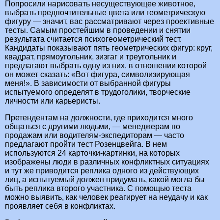
Попросили нарисовать несуществующее животное,
выбрать предпочтительные цвета или геометрическую
фигуру — значит, вас рассматривают через проективные
тесты. Самым простейшим в проведении и снятии
результата считается психогеометрический тест.
Кандидаты показывают пять геометрических фигур: круг,
квадрат, прямоугольник, зизгаг и треугольник и
предлагают выбрать одну из них, в отношении которой
он может сказать: «Вот фигура, символизирующая
меня!». В зависимости от выбранной фигуры
испытуемого определят в трудоголики, творческие
личности или карьеристы.
Претендентам на должности, где приходится много
общаться с другими людьми, — менеджерам по
продажам или водителям-экспедиторам — часто
предлагают пройти тест Розенцвейга. В нем
используются 24 карточки-картинки, на которых
изображены люди в различных конфликтных ситуациях
и тут же приводится реплика одного из действующих
лиц, а испытуемый должен придумать, какой могла бы
быть реплика второго участника. С помощью теста
можно выявить, как человек реагирует на неудачу и как
проявляет себя в конфликтах.