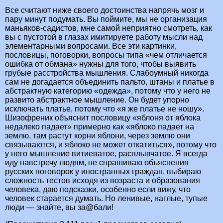
Все считают ниже своего достоинства напрячь мозг и
пару минут подумать. Вы поймите, мы не организация
маньяков-садистов, мне самой неприятно смотреть, как
вы с пустотой в глазах имитируете работу мысли над
элементарными вопросами. Все эти картинки,
пословицы, поговорки, вопросы типа «чем отличается
ошибка от обмана» нужны для того, чтобы выявить
грубые расстройства мышления. Слабоумный никогда
сам не догадается объединить пальто, штаны и платье в
абстрактную категорию «одежда», потому что у него не
развито абстрактное мышление. Он будет упорно
исключать платье, потому что «я же платье не ношу».
Шизофреник объяснит пословицу «яблоня от яблока
недалеко падает» примерно как «яблоко падает на
землю, там растут корни яблони, через землю они
связываются, и яблоко не может откатиться», потому что
у него мышление витиеватое, расплывчатое. Я всегда
иду навстречу людям, не спрашиваю объяснения
русских поговорок у иностранных граждан, выбираю
сложность тестов исходя из возраста и образования
человека, даю подсказки, особенно если вижу, что
человек старается думать. Но ленивые, наглые, тупые
люди — знайте, вы за@бали!