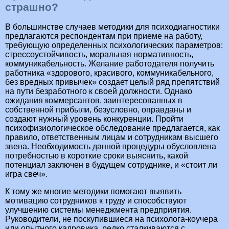
страшно?
В большинстве случаев методики для психодиагностики
предлагаются респондентам при приеме на работу,
требующую определенных психологических параметров:
стрессоустойчивость, моральная нормативность,
коммуникабельность. Желание работодателя получить
работника «здорового, красивого, коммуникабельного,
без вредных привычек» создает целый ряд препятствий
на пути безработного к своей должности. Однако
ожидания коммерсантов, заинтересованных в
собственной прибыли, безусловно, оправданы и
создают нужный уровень конкуренции. Пройти
психофизиологическое обследование предлагается, как
правило, ответственным лицам и сотрудникам высшего
звена. Необходимость данной процедуры обусловлена
потребностью в короткие сроки выяснить, какой
потенциал заключен в будущем сотруднике, и «стоит ли
игра свеч».
К тому же многие методики помогают выявить
мотивацию сотрудников к труду и способствуют
улучшению системы менеджмента предприятия.
Руководители, не поскупившиеся на психолога-коучера
или опытного кадровика, редко сталкиваются с