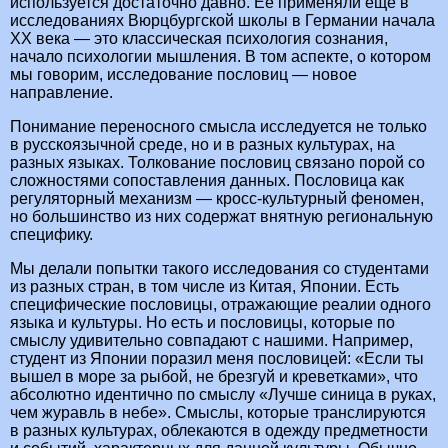
используется достаточно давно. Ее применяли еще в
исследованиях Вюрцбургской школы в Германии начала
ХХ века — это классическая психология сознания,
начало психологии мышления. В том аспекте, о котором
мы говорим, исследование пословиц — новое
направление.
Понимание переносного смысла исследуется не только
в русскоязычной среде, но и в разных культурах, на
разных языках. Толкование пословиц связано порой со
сложностями сопоставления данных. Пословица как
регуляторный механизм — кросс-культурный феномен,
но большинство из них содержат внятную региональную
специфику.
Мы делали попытки такого исследования со студентами
из разных стран, в том числе из Китая, Японии. Есть
специфические пословицы, отражающие реалии одного
языка и культуры. Но есть и пословицы, которые по
смыслу удивительно совпадают с нашими. Например,
студент из Японии поразил меня пословицей: «Если ты
вышел в море за рыбой, не брезгуй и креветками», что
абсолютно идентично по смыслу «Лучше синица в руках,
чем журавль в небе». Смыслы, которые транслируются
в разных культурах, облекаются в одежду предметности