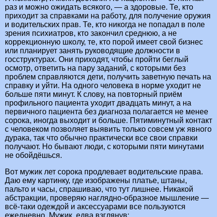
раз и можно ожидать всякого, — а здоровые. Те, кто
приходит за справками на работу, для получение оружия
и водительских прав. Те, кто никогда не попадал в поле
зрения психиатров, кто закончил среднюю, а не
коррекционную школу, те, кто порой имеет свой бизнес
или планирует занять руководящие должности в
госструктурах. Они приходят, чтобы пройти беглый
осмотр, ответить на пару заданий, с которыми без
проблем справляются дети, получить заветную печать на
справку и уйти. На одного человека в норме уходит не
больше пяти минут. К слову, на повторный приём
профильного пациента уходит двадцать минут, а на
первичного пациента без диагноза полагается не менее
сорока, иногда выходит и больше. Пятиминутный контакт
с человеком позволяет выявить только совсем уж явного
дурака, так что обычно практически все свои справки
получают. Но бывают люди, с которыми пяти минутами
не обойдёшься.
Вот мужик лет сорока продлевает водительские права.
Даю ему картинку, где изображены платье, штаны,
пальто и часы, спрашиваю, что тут лишнее. Никакой
абстракции, проверяю наглядно-образное мышление —
всё-таки одеждой и аксессуарами все пользуются
ежедневно. Мужик, едва взглянув: