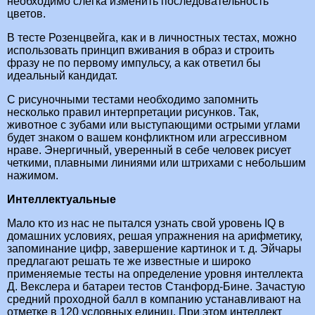
необходимо слегка изменить последовательность
цветов.
В тесте Розенцвейга, как и в личностных тестах, можно
использовать принцип вживания в образ и строить
фразу не по первому импульсу, а как ответил бы
идеальный кандидат.
С рисуночными тестами необходимо запомнить
несколько правил интерпретации рисунков. Так,
животное с зубами или выступающими острыми углами
будет знаком о вашем конфликтном или агрессивном
нраве. Энергичный, уверенный в себе человек рисует
четкими, плавными линиями или штрихами с небольшим
нажимом.
Интеллектуальные
Мало кто из нас не пытался узнать свой уровень IQ в
домашних условиях, решая упражнения на арифметику,
запоминание цифр, завершение картинок и т. д. Эйчары
предлагают решать те же известные и широко
применяемые тесты на определение уровня интеллекта
Д. Векслера и батареи тестов Станфорд-Бине. Зачастую
средний проходной балл в компанию устанавливают на
отметке в 120 условных единиц. При этом интеллект