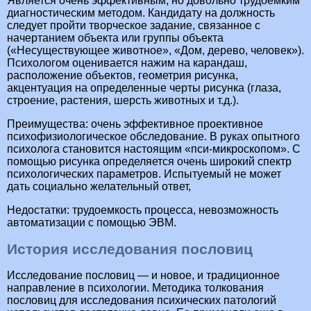
Является очень эффективным, но довольно трудоемким
диагностическим методом. Кандидату на должность
следует пройти творческое задание, связанное с
начертанием объекта или группы объекта
(«Несуществующее животное», «Дом, дерево, человек»).
Психологом оценивается нажим на карандаш,
расположение объектов, геометрия рисунка,
акцентуация на определенные черты рисунка (глаза,
строение, растения, шерсть животных и т.д.).
Преимущества: очень эффективное проективное
психофизиологическое обследование. В руках опытного
психолога становится настоящим «пси-микроскопом». С
помощью рисунка определяется очень широкий спектр
психологических параметров. Испытуемый не может
дать социально желательный ответ,
Недостатки: трудоемкость процесса, невозможность
автоматизации с помощью ЭВМ.
История исследования пословиц
Исследование пословиц — и новое, и традиционное
направление в психологии. Методика толкования
пословиц для исследования психических патологий