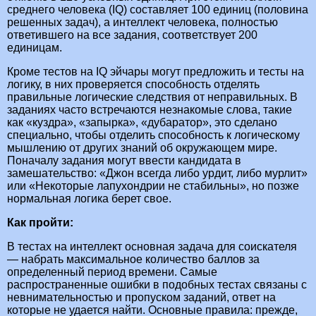
среднего человека (IQ) составляет 100 единиц (половина
решенных задач), а интеллект человека, полностью
ответившего на все задания, соответствует 200
единицам.
Кроме тестов на IQ эйчары могут предложить и тесты на
логику, в них проверяется способность отделять
правильные логические следствия от неправильных. В
заданиях часто встречаются незнакомые слова, такие
как «куздра», «запырка», «дубаратор», это сделано
специально, чтобы отделить способность к логическому
мышлению от других знаний об окружающем мире.
Поначалу задания могут ввести кандидата в
замешательство: «Джон всегда либо урдит, либо мурлит»
или «Некоторые лапухондрии не стабильны», но позже
нормальная логика берет свое.
Как пройти:
В тестах на интеллект основная задача для соискателя
— набрать максимальное количество баллов за
определенный период времени. Самые
распространенные ошибки в подобных тестах связаны с
невнимательностью и пропуском заданий, ответ на
которые не удается найти. Основные правила: прежде,