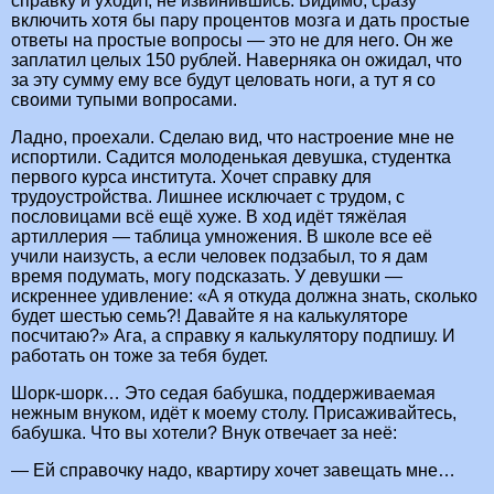
справку и уходит, не извинившись. Видимо, сразу
включить хотя бы пару процентов мозга и дать простые
ответы на простые вопросы — это не для него. Он же
заплатил целых 150 рублей. Наверняка он ожидал, что
за эту сумму ему все будут целовать ноги, а тут я со
своими тупыми вопросами.
Ладно, проехали. Сделаю вид, что настроение мне не
испортили. Садится молоденькая девушка, студентка
первого курса института. Хочет справку для
трудоустройства. Лишнее исключает с трудом, с
пословицами всё ещё хуже. В ход идёт тяжёлая
артиллерия — таблица умножения. В школе все её
учили наизусть, а если человек подзабыл, то я дам
время подумать, могу подсказать. У девушки —
искреннее удивление: «А я откуда должна знать, сколько
будет шестью семь?! Давайте я на калькуляторе
посчитаю?» Ага, а справку я калькулятору подпишу. И
работать он тоже за тебя будет.
Шорк-шорк… Это седая бабушка, поддерживаемая
нежным внуком, идёт к моему столу. Присаживайтесь,
бабушка. Что вы хотели? Внук отвечает за неё:
— Ей справочку надо, квартиру хочет завещать мне…