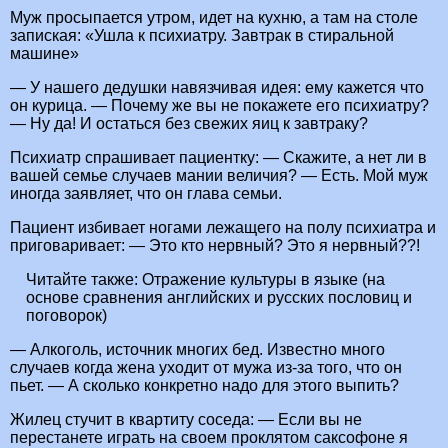
Муж просыпается утром, идет на кухню, а там на столе
запиская: «Ушла к психиатру. Завтрак в стиральной
машине»
— У нашего дедушки навязчивая идея: ему кажется что
он курица. — Почему же вы не покажете его психиатру?
— Ну да! И остаться без свежих яиц к завтраку?
Психиатр спрашивает пациентку: — Скажите, а нет ли в
вашей семье случаев мании величия? — Есть. Мой муж
иногда заявляет, что он глава семьи.
Пациент избивает ногами лежащего на полу психиатра и
приговаривает: — Это кто нервный? Это я нервный??!
Читайте также:
Отражение культуры в языке (на
основе сравнения английских и русских пословиц и
поговорок)
— Алкоголь, источник многих бед. Известно много
случаев когда жена уходит от мужа из-за того, что он
пьет. — А сколько конкретно надо для этого выпить?
Жилец стучит в квартиту соседа: — Если вы не
перестанете играть на своем проклятом саксофоне я