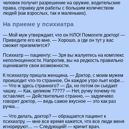
человек получит разрешение на оружие, водительские
права, справку для работы с большим количеством
людей (как взрослых, так и маленьких).
На приеме у психиатра
— Мой муж утверждает, что он НЛО! Помогите доктор! —
Приведите его ко мне. — Хорошо, а где он тут у вас
сможет приземлится?
Психиатр — пациенту: — Зря вы жалуетесь на комплекс
неполноценности. Напротив, вы на редкость правильно
оцениваете свои возможности.
К психиатру пришла женщина. — Доктор, с моим мужем
проишодит что-то странное. Он каждое утро пьет кофе…
— Что ж здесь странного? — Да, но потом он сьедает
чашку. — Как, целиком ????? — Нет, ручку почему-то
оставляет. — Действительно странно, — задумчиво
говорит доктор, — ведь самое вкусное — это как раз
ручка…
— Что делать, доктор? — обращается пациент к
психиатру, — мне все время кажется, что все люди меня
игнорируют… — Следующий! — кричит врач.