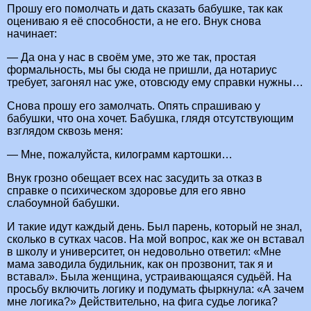
Прошу его помолчать и дать сказать бабушке, так как
оцениваю я её способности, а не его. Внук снова
начинает:
— Да она у нас в своём уме, это же так, простая
формальность, мы бы сюда не пришли, да нотариус
требует, загонял нас уже, отовсюду ему справки нужны…
Снова прошу его замолчать. Опять спрашиваю у
бабушки, что она хочет. Бабушка, глядя отсутствующим
взглядом сквозь меня:
— Мне, пожалуйста, килограмм картошки…
Внук грозно обещает всех нас засудить за отказ в
справке о психическом здоровье для его явно
слабоумной бабушки.
И такие идут каждый день. Был парень, который не знал,
сколько в сутках часов. На мой вопрос, как же он вставал
в школу и университет, он недовольно ответил: «Мне
мама заводила будильник, как он прозвонит, так я и
вставал». Была женщина, устраивающаяся судьёй. На
просьбу включить логику и подумать фыркнула: «А зачем
мне логика?» Действительно, на фига судье логика?