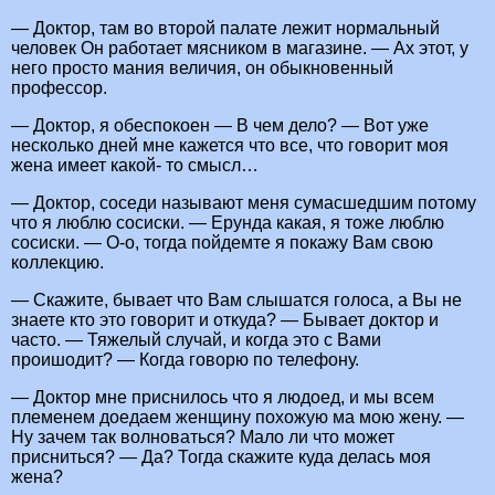
— Доктор, там во второй палате лежит нормальный
человек Он работает мясником в магазине. — Ах этот, у
него просто мания величия, он обыкновенный
профессор.
— Доктор, я обеспокоен — В чем дело? — Вот уже
несколько дней мне кажется что все, что говорит моя
жена имеет какой- то смысл…
— Доктор, соседи называют меня сумасшедшим потому
что я люблю сосиски. — Ерунда какая, я тоже люблю
сосиски. — О-о, тогда пойдемте я покажу Вам свою
коллекцию.
— Скажите, бывает что Вам слышатся голоса, а Вы не
знаете кто это говорит и откуда? — Бывает доктор и
часто. — Тяжелый случай, и когда это с Вами
проишодит? — Когда говорю по телефону.
— Доктор мне приснилось что я людоед, и мы всем
племенем доедаем женщину похожую ма мою жену. —
Ну зачем так волноваться? Мало ли что может
присниться? — Да? Тогда скажите куда делась моя
жена?