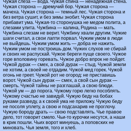
Чужая слеза — вода. Чужая спина — ненадежная стена.
Чужая сторона — дремучий бор. Чужая сторона —
мачеха. Чужая сторона — темный лес. Чужая сторона и
без ветра сушит, и без зимы знобит. Чужая сторона
прибавит ума. Чужая-то сторонушка не медом полита, а
слезами улита. Чужбина — калина, Родина — мать.
Чужбина слезам не верит. Чужбину хвали другим. Чужие
шаги считал, а свои лапти порвал. Чужим умом в люди
не выйдешь. Чужим умом жить — добра не нажить.
Чужим умом не построишь дом. Чужих слухов не сбирай
и своих не распускай. Чужое береги пуще своего. Чужое
горе вполовину горевать. Чужое добро впрок не пойдет.
Чужой дурак — смех, а свой дурак — стыд. Чужой земли
не хотим, а своей не отдадим. Чужой мед горек. Чужой
огонь не греет. Чужой рот не огород: не приставишь
ворот. Чужой сын дурак — смех, а свой сын дурак —
смерть. Чужой тайны не разглашай, а свою блюди.
Чужой ум — до порога. Чужому горю легко пособлять.
Чужому счастью не завидуй. Чужую беду на бобах
руками разведу, а к своей ума не приложу. Чужую беду
не посоля уплету, а свою и подсахарив не проглочу.
Чужую бороду драть — свою подставлять. Чье правое
дело, тот говорит смело. Чьи-то курочки несутся, а наши
в крик пошли. Чьих ворот минуешь, а поповских не
миновать. Чья земля, того и хлеб.