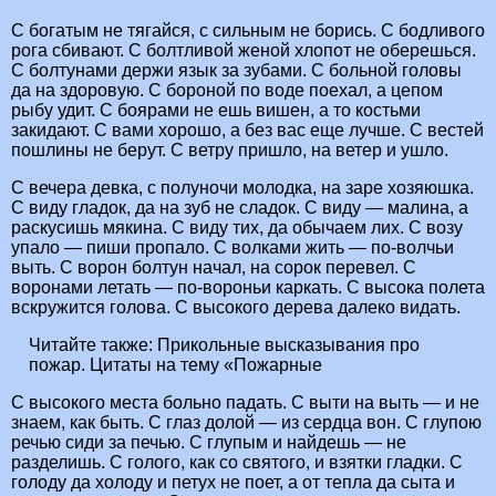
С богатым не тягайся, с сильным не борись. С бодливого
рога сбивают. С болтливой женой хлопот не оберешься.
С болтунами держи язык за зубами. С больной головы
да на здоровую. С бороной по воде поехал, а цепом
рыбу удит. С боярами не ешь вишен, а то костьми
закидают. С вами хорошо, а без вас еще лучше. С вестей
пошлины не берут. С ветру пришло, на ветер и ушло.
С вечера девка, с полуночи молодка, на заре хозяюшка.
С виду гладок, да на зуб не сладок. С виду — малина, а
раскусишь мякина. С виду тих, да обычаем лих. С возу
упало — пиши пропало. С волками жить — по-волчьи
выть. С ворон болтун начал, на сорок перевел. С
воронами летать — по-вороньи каркать. С высока полета
вскружится голова. С высокого дерева далеко видать.
Читайте также:
Прикольные высказывания про
пожар. Цитаты на тему «Пожарные
С высокого места больно падать. С выти на выть — и не
знаем, как быть. С глаз долой — из сердца вон. С глупою
речью сиди за печью. С глупым и найдешь — не
разделишь. С голого, как со святого, и взятки гладки. С
голоду да холоду и петух не поет, а от тепла да сыта и