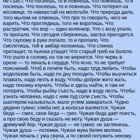
не съест. Что посеешь, то и пожнешь, что пожнешь, то и
посеешь. Что посеешь, то и пожнешь. Что потерял на
косовице, то наверстай на молотьбе. Что природа дала,
того мылом не отмоешь. Что про то говорить, чего не
варить. Что проглядишь, того не воротишь. Что
растратчик, что вор — один коленкор. Что с возу упало,
то пропало. Что сегодня сбережешь, завтра пригодится.
Что скупому в руки попало, то и пропало. Что
смолотишь, той в амбар положишь. Что спинка
притащит, то пьянка утащит. Что старый гриб на болоте.
Что ушло в солому, на ток не вернется. Что червь в
орехе — то печаль в сердце. Что ясно, то не требует
пояснений. Чтоб в почете быть, надо труд любить. Чтобы
водолазом быть, надо по дну походить. Чтобы выучиться
плавать, надо лезть в воду. Чтобы доброе жито жать,
надо технику изучать. Чтобы и здесь найти, и там не
потерять. Чтобы рыбку съесть, надо в воду лезть. Чтобы
узнать человека, надо с ним пуд соли съесть. Чтобы
шахтером называться, мало углем замараться. Чудно
дядино гумно: хлеба нет, а колосья валяются. Чужая
беда — смех, своя беда — грех. Чужая беда дает поесть,
а про свою беду и сказать не могу. Чужая душа —
дремучий бор. Чужая душа — не гумно: не заглянешь.
Чужая душа — потемки. Чужая мука белее молока.
Чужая печаль с ума свела, а по своей потужить некому.