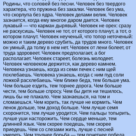
Родины, что соловей без песни. Человек без твердого
характера, что пружина без закалки. Человек без ума,
что скорлупа без ядра. Человек делами велик. Человек
зазнается, когда ему многое даром дается. Человек
лукавый — что карман дырявый. Человек не орех: сразу
не раскусишь. Человек не тот, от которого плачут, а тот, о
котором плачут. Человек неученый, что топор неточеный:
можно и таким дерево срубить, да трудов много. Человек
он умный, да толку в нем нет. Человек от лени болеет, от
труда здоровеет. Человек предполагает, а бог
располагает. Человек стареет, болезнь молодеет.
Человек человеком держится, как дерево камнем.
Человека узнаешь, когда из семи печек с ним щей
похлебаешь. Человека узнаешь, когда с ним пуд соли
ложкой расхлебаешь. Чем ближе беда, тем больше ума.
Чем больше ездить, тем торнее дорога. Чем больше
чести, тем больше спросу. Чем бы дитя ни тешилось,
лишь бы не плакало. Чем зазнаешься, на том и
сломаешься. Чем корить, так лучше не кормить. Чем
ленок дольше, тем доход больше. Чем лучше семя
схоронится, тем лучше уродится. Чем пальцы топырить,
лучше уши насторожить. Чем сердце меньше, тем
длинней язык. Чем скорее поедешь, тем скорее
приедешь. Чем со слезами жить, лучше с песней
умереть. Чем труднее борьба — тем почетнее победа.