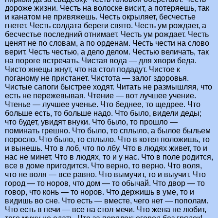
дороже жизни. Честь на волоске висит, а потеряешь, так
и канатом не привяжешь. Честь окрыляет, бесчестье
гнетет. Честь солдата береги свято. Честь ум рождает, а
бесчестье последний отнимает. Честь ум рождает. Честь
ценят не по словам, а по орденам. Честь чести на слово
верит. Честь честью, а дело делом. Честью величать, так
на пороге встречать. Чистая вода — для хвори беда.
Чисто жнецы жнут, что на стол подадут. Чистое к
поганому не пристанет. Чистота — залог здоровья.
Чистые сапоги быстрее ходят. Читать не размышляя, что
есть не пережевывая. Чтение — вот лучшее учение.
Чтенье — лучшее ученье. Что беднее, то щедрее. Что
больше есть, то больше надо. Что было, видели деды;
что будет, увидят внуки. Что было, то прошло —
поминать грешно. Что было, то сплыло, а былое быльем
поросло. Что было, то сплыло. Что в котел положишь, то
и вынешь. Что в лоб, что по лбу. Что в людях живет, то и
нас не минет. Что в людях, то и у нас. Что в поле родится,
все в доме пригодится. Что верно, то верно. Что воля,
что не воля — все равно. Что вымучит, то и выучит. Что
город — то норов, что дом — то обычай. Что двор — то
говор, что конь — то норов. Что держишь в уме, то и
видишь во сне. Что есть — вместе, чего нет — пополам.
Что есть в печи — все на стол мечи. Что жена не любит,