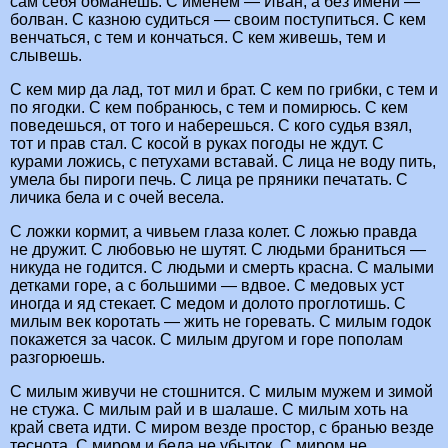
сам себя обманешь. С именем — Иван, а без имени —
болван. С казною судиться — своим поступиться. С кем
венчаться, с тем и кончаться. С кем живешь, тем и
слывешь.
С кем мир да лад, тот мил и брат. С кем по грибки, с тем и
по ягодки. С кем побранюсь, с тем и помирюсь. С кем
поведешься, от того и наберешься. С кого судья взял,
тот и прав стал. С косой в руках погоды не ждут. С
курами ложись, с петухами вставай. С лица не воду пить,
умела бы пироги печь. С лица ре пряники печатать. С
личика бела и с очей весела.
С ложки кормит, а чивьем глаза колет. С ложью правда
не дружит. С любовью не шутят. С людьми браниться —
никуда не годится. С людьми и смерть красна. С малыми
детками горе, а с большими — вдвое. С медовых уст
иногда и яд стекает. С медом и долото проглотишь. С
милым век коротать — жить не горевать. С милым годок
покажется за часок. С милым другом и горе пополам
разгорюешь.
С милым живучи не стошнится. С милым мужем и зимой
не стужа. С милым рай и в шалаше. С милым хоть на
край света идти. С миром везде простор, с бранью везде
теснота. С миром и беда не убыток. С миром не