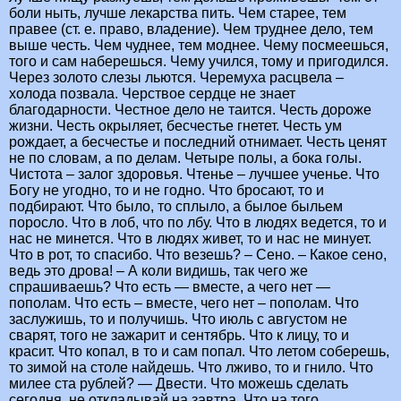
боли ныть, лучше лекарства пить. Чем старее, тем
правее (ст. е. право, владение). Чем труднее дело, тем
выше честь. Чем чуднее, тем моднее. Чему посмеешься,
того и сам наберешься. Чему учился, тому и пригодился.
Через золото слезы льются. Черемуха расцвела –
холода позвала. Черствое сердце не знает
благодарности. Честное дело не таится. Честь дороже
жизни. Честь окрыляет, бесчестье гнетет. Честь ум
рождает, а бесчестье и последний отнимает. Честь ценят
не по словам, а по делам. Четыре полы, а бока голы.
Чистота – залог здоровья. Чтенье – лучшее ученье. Что
Богу не угодно, то и не годно. Что бросают, то и
подбирают. Что было, то сплыло, а былое быльем
поросло. Что в лоб, что по лбу. Что в людях ведется, то и
нас не минется. Что в людях живет, то и нас не минует.
Что в рот, то спасибо. Что везешь? – Сено. – Какое сено,
ведь это дрова! – А коли видишь, так чего же
спрашиваешь? Что есть — вместе, а чего нет —
пополам. Что есть – вместе, чего нет – пополам. Что
заслужишь, то и получишь. Что июль с августом не
сварят, того не зажарит и сентябрь. Что к лицу, то и
красит. Что копал, в то и сам попал. Что летом соберешь,
то зимой на столе найдешь. Что лживо, то и гнило. Что
милее ста рублей? — Двести. Что можешь сделать
сегодня, не откладывай на завтра. Что на того