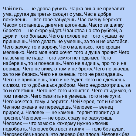
Чай пить — не дрова рубить. Чарка вина не прибавит
ума, другая да третья сводят с ума. Час в добре
поживешь — все горе забудешь. Час смену бережет.
Часом отстанешь, днем не догонишь. Часто за шапку
берется — не скоро уйдет. Чванства на сто рублей, а
дури и того больше. Чего в голове нет, того к ушам не
пришьешь. Чего делать не умеешь, за то и не хватайся.
Чего захочу, то и ворочу. Чего маленько, того кроши
меленько. Чего моя нога хочет, того и душа прочит. Чего
на землю не падет, того земля не подымет. Чего
наберешь, то и понесешь. Чего не видишь, про то и не
веришь. Чего не вижу, о том и не брежу. Чего не знаешь,
за то не берись. Чего не знаешь, того не разгадаешь.
Чего не припасешь, того и не будет. Чего не сделаешь
силком, того добьешься добром. Чего недосмотришь, за
то и ответишь. Чего нет, того и хочется. Чего стыдимся, о
том таимся. Чего хвалить не умеешь, того и не хули.
Чего хочется, тому и верится. Чей черед, тот и берет.
Челном океана не переедешь. Человек — венец
природы. Человек — не камень: терпит-терпит да и
треснет. Человек — не орех, сразу не раскусишь.
Человек — что замок: к каждому нужно ключик
подобрать. Человек без воспитания — тело без души.
Человек без народа, что дерево без плода. Человек без