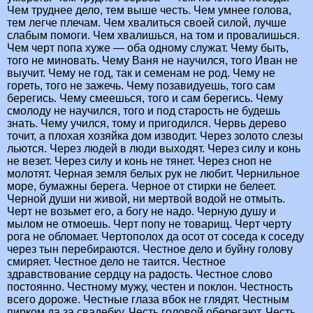
Чем труднее дело, тем выше честь. Чем умнее голова,
тем легче плечам. Чем хвалиться своей силой, лучше
слабым помоги. Чем хвалишься, на том и провалишься.
Чем черт попа хуже — оба одному служат. Чему быть,
того не миновать. Чему Ваня не научился, того Иван не
выучит. Чему не год, так и семенам не род. Чему не
гореть, того не зажечь. Чему позавидуешь, того сам
берегись. Чему смеешься, того и сам берегись. Чему
смолоду не научился, того и под старость не будешь
знать. Чему учился, тому и пригодился. Червь дерево
точит, а плохая хозяйка дом изводит. Через золото слезы
льются. Через людей в люди выходят. Через силу и конь
не везет. Через силу и конь не тянет. Через сноп не
молотят. Черная земля белых рук не любит. Чернильное
море, бумажны берега. Черное от стирки не белеет.
Черной души ни живой, ни мертвой водой не отмыть.
Черт не возьмет его, а богу не надо. Черную душу и
мылом не отмоешь. Черт попу не товарищ. Черт черту
рога не обломает. Чертополох да осот от соседа к соседу
через тын перебираются. Честное дело и буйну голову
смиряет. Честное дело не таится. Честное
здравствование сердцу на радость. Честное слово
постоянно. Честному мужу, честен и поклон. Честность
всего дороже. Честные глаза вбок не глядят. Честным
пирком да за свадебку. Честь головой оберегают. Честь