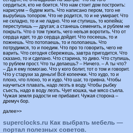
сердиться, кто не боится. Что нам стоит дом построить:
нарисуем – будем жить. Что написано пером, того не
вырубишь топором. Что не родится, то и не умирает. Что
не складно, то и не ладно. Что ни ступишь, то копейка;
переступишь — другая; а станешь семенить, и рублем не
покрыть. Что о том тужить, чего нельзя воротить. Что от
сердца идет, то до сердца дойдет. Что посеешь, то и
пожнешь. Что потопаешь, то и полопаешь. Что
потрудимся, то и поедим. Что про то говорить, чего не
варить. Что сегодня сбережешь, завтра пригодится. Что
сказано, то и сделано. Что старина, то диво. Что ступишь,
то рублем прост. Что ты делаешь? – Ничего. – А ты что?
– Да я ему помогаю. Что у кого болит, тот о том и говорит.
Что у старухи за деньги! Всё копеечки. Что худо, то и
плохо, что плохо, то и худо. Что шаг, то гривна. Чтобы
научиться плавать, надо лезть в воду. Чтобы рыбку
съесть, надо в воду лезть. Чует кошка, чье мясо съела.
Чужая земля радости не прибавит. Чужая сторона –
дремуч бор.
далее>>
superclocks.ru Как выбрать мебель —
портал полезных советов.