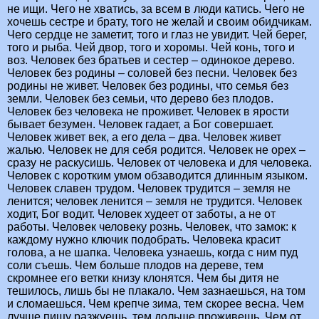
не ищи. Чего не хватись, за всем в люди катись. Чего не
хочешь сестре и брату, того не желай и своим обидчикам.
Чего сердце не заметит, того и глаз не увидит. Чей берег,
того и рыба. Чей двор, того и хоромы. Чей конь, того и
воз. Человек без братьев и сестер – одинокое дерево.
Человек без родины – соловей без песни. Человек без
родины не живет. Человек без родины, что семья без
земли. Человек без семьи, что дерево без плодов.
Человек без человека не проживет. Человек в ярости
бывает безумен. Человек гадает, а Бог совершает.
Человек живет век, а его дела – два. Человек живет
жалью. Человек не для себя родится. Человек не орех –
сразу не раскусишь. Человек от человека и для человека.
Человек с коротким умом обзаводится длинным языком.
Человек славен трудом. Человек трудится – земля не
ленится; человек ленится – земля не трудится. Человек
ходит, Бог водит. Человек худеет от заботы, а не от
работы. Человек человеку рознь. Человек, что замок: к
каждому нужно ключик подобрать. Человека красит
голова, а не шапка. Человека узнаешь, когда с ним пуд
соли съешь. Чем больше плодов на дереве, тем
скромнее его ветки книзу клонятся. Чем бы дитя не
тешилось, лишь бы не плакало. Чем зазнаешься, на том
и сломаешься. Чем крепче зима, тем скорее весна. Чем
лучше пищу разжуешь, тем дольше проживешь. Чем от