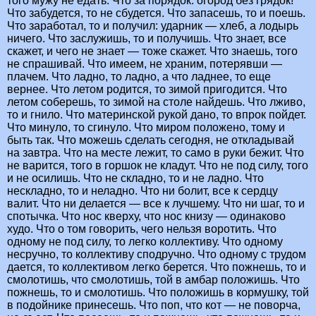
того мужу не едать. Что за порядок: огород без грядок!
Что забудется, то не сбудется. Что запасешь, то и поешь.
Что заработал, то и получил: ударник — хлеб, а лодырь
ничего. Что заслужишь, то и получишь. Что знает, все
скажет, и чего не знает — тоже скажет. Что знаешь, того
не спрашивай. Что имеем, не храним, потерявши —
плачем. Что ладно, то ладно, а что ладнее, то еще
вернее. Что летом родится, то зимой пригодится. Что
летом соберешь, то зимой на столе найдешь. Что лживо,
то и гнило. Что материнской рукой дано, то впрок пойдет.
Что минуло, то сгинуло. Что миром положено, тому и
быть так. Что можешь сделать сегодня, не откладывай
на завтра. Что на месте лежит, то само в руки бежит. Что
не варится, того в горшок не кладут. Что не под силу, того
и не осилишь. Что не складно, то и не ладно. Что
нескладно, то и неладно. Что ни болит, все к сердцу
валит. Что ни делается — все к лучшему. Что ни шаг, то и
спотычка. Что нос кверху, что нос книзу — одинаково
худо. Что о том говорить, чего нельзя воротить. Что
одному не под силу, то легко коллективу. Что одному
несручно, то коллективу сподручно. Что одному с трудом
дается, то коллективом легко берется. Что пожнешь, то и
смолотишь, что смолотишь, той в амбар положишь. Что
пожнешь, то и смолотишь. Что положишь в кормушку, той
в подойнике принесешь. Что поп, что кот — не поворча,