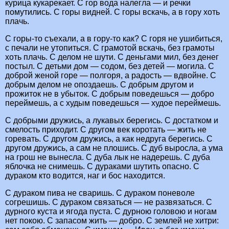
курица кукарекает. С гор вода налегла — и речки
помутились. С горы видней. С горы вскачь, а в гору хоть
плачь.
С горы-то съехали, а в гору-то как? С горя не ушибиться,
с печали не утопиться. С грамотой вскачь, без грамоты
хоть плачь. С делом не шути. С деньгами мил, без денег
постыл. С детьми дом — содом, без детей — могила. С
доброй женой горе — полгоря, а радость — вдвойне. С
добрым делом не опоздаешь. С добрым другом и
прожиток не в убыток. С добрым поведешься — добро
переймешь, а с худым поведешься — худое переймешь.
С добрыми дружись, а лукавых берегись. С достатком и
смелость приходит. С другом век коротать — жить не
горевать. С другом дружись, а как недруга берегись. С
другом дружись, а сам не плошись. С дуб выросла, а ума
на грош не вынесла. С дуба лык не надерешь. С дуба
яблочка не снимешь. С дураками шутить опасно. С
дураком кто водится, наг и бос находится.
С дураком пива не сваришь. С дураком поневоле
согрешишь. С дураком связаться — не развязаться. С
дурного куста и ягода пуста. С дурною головою и ногам
нет покою. С запасом жить — добро. С землей не хитри: