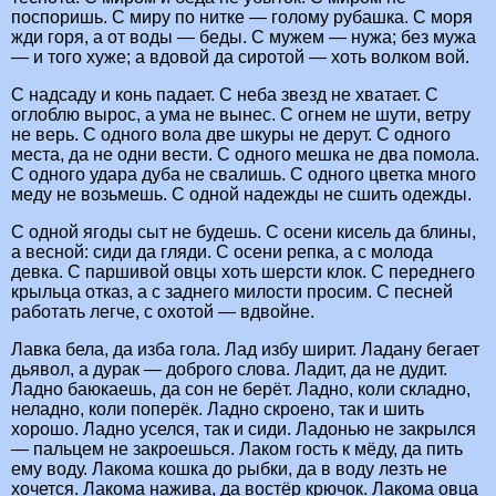
поспоришь. С миру по нитке — голому рубашка. С моря
жди горя, а от воды — беды. С мужем — нужа; без мужа
— и того хуже; а вдовой да сиротой — хоть волком вой.
С надсаду и конь падает. С неба звезд не хватает. С
оглоблю вырос, а ума не вынес. С огнем не шути, ветру
не верь. С одного вола две шкуры не дерут. С одного
места, да не одни вести. С одного мешка не два помола.
С одного удара дуба не свалишь. С одного цветка много
меду не возьмешь. С одной надежды не сшить одежды.
С одной ягоды сыт не будешь. С осени кисель да блины,
а весной: сиди да гляди. С осени репка, а с молода
девка. С паршивой овцы хоть шерсти клок. С переднего
крыльца отказ, а с заднего милости просим. С песней
работать легче, с охотой — вдвойне.
Лавка бела, да изба гола. Лад избу ширит. Ладану бегает дьявол, а дурак — доброго слова. Ладит, да не дудит. Ладно баюкаешь, да сон не берёт. Ладно, коли складно, неладно, коли поперёк. Ладно скроено, так и шить хорошо. Ладно уселся, так и сиди. Ладонью не закрылся — пальцем не закроешься. Лаком гость к мёду, да пить ему воду. Лакома кошка до рыбки, да в воду лезть не хочется. Лакома нажива, да востёр крючок. Лакома овца к соли, коза — к воле, а девушка к новой любови. Лакомый кусочек скорее в роточек. Лапки бархатные, да коготки вострые. Лапоть знай лаптя, а сапог — сапога. Лапоть износишь, а с ноги не сбросишь. Ласковая собачка и во сне хвостом виляет. Ласково говорит, да чёрство слушать. Ласковое слово и буйную голову смиряет. Ласковое слово и кость ломит. Ласковое слово лучше мягкого пирога. Ласковое слово многих прельщает. Ласковое слово не трудно, да споро. Ласковое слово пуще дубины. Ласковое слово рубля дороже. Ласковое слово слаще мёда. Ласковое слово, что весенний день. Ласковое теля двух маток сосёт, а бодливому ни одна не даётся. Ласковый взгляд, да на сердце яд. Ласковым словом и камень растопишь. Ласковым словом многого добьёшься. Ласточка весну начинает, соловей кончает. Ласточка лепит гнёзда, пчёлка — соты. Лбом стены не прошибёшь. Лгавши век, нельзя не оболгаться. Лгать не устать, лишь бы верили. Лебедь по поднебесью, мотылёк над землей — всякому свой путь. Лев — страшно, обезьяна — смешно. Левой рукой мосол кажи, в правой руке плеть держи. Легки повадки, да тяжелы отвадки. Легко в долг брать, отдавать трудно. Легко взять, да трудно отдать. Легко воровать, да тяжело отвечать. Легко дитятко нажить, нелегко вырастить. Легко досталось, легко промоталось. Легко друзей найти, да трудно сохранить. Легко за готовым хлебом на полатях спать. Легко забыть то, чего не знаешь. Легко нажито — легко прожито. Легко на чужие гроши ехать. Легко найти счастье, а потерять и того легче. Легко начать, да нелегко кончить. Легко очернить, нелегко обелить. Легко повадить, да нелегко отвадить. Легко подружиться, тяжело разлучиться. Легко пришло, легко и ушло. Легко прожить, а трудно нажить. Легко свыкаться, трудно расставаться. Легко сказать, да тяжело сделать. Легко того бить, кто не боронится. Легко хвалиться легко и свалиться. Легко чужими руками жар загребать. Легкое горе болтливо, тяжелое — безмолвно. Лёгок на помине. Легче в пещере со змеей жить чем с богатым дружить. Легче друга потерять, чем найти. Легче нажить деньги, чем сберечь. Легче новое дерево вырастить, чем кривое выпрямить. Легче руками работать, чем головой. Легче счастье найти, нежели удержать. Лежа и кнута не добыть. Лёжа на боку, не заработаешь и на понюшку табаку. Лёжа пищи не добудешь. Лежаньем города не возьмёшь. Лежачего не бьют. Лежачий товар пить-есть не просит, да зато и не кормит. Лежебок хочет есть, да не хочет с печи слезть. Лежебоке и солнце не впору всходит. Лежень лежит, а счастье бежит. Лежит, как собака на сене: сама не жуёт и корове не даёт. Лежит лежень до вечера, а поесть нечего. Лежит на боку, да глядит за реку. Лез на телёнка — попал быку на рога. Лезет в волки, а хвост собачий. Лезть на ёлку — разодрать портки. Лезть на рожон. Лей на него масло — скажет: деготь. Лекарь свой карман лечит. Лён вымотает, лён и озолотит. Ленивого дошлюсь, сонливого добужусь, а с дураком ничем не развяжусь. Ленивого знать и по платью. Ленивого не дождёшься, сонливого не добудишься. Ленивого только за смертью посылать. Ленивой кошке мышей не поймать. Ленивому всегда праздник. Ленивому и гриб поклона не стоит. Ленивому и лениться лень. Ленивые руки не родня умной голове. Ленивый всегда так: хлеба давай по пуду, а работать не буду. Ленивый и в своей избе промокнет. Ленивый — к обеду, ретивый — к работе. Ленивый сидя спит, лежа работает. Ленивый три раза ходит, а скупой три раза платит. Лениться да гулять — добра не видать. Леность наводит на бедность. Лентяй да шалопай — два родных брата. Лентяй посреди реки просит напиться. Лентяй смекалист на отговорки. Лентяя хлебом не корми, только с печи не гони. Лень — барыня,- села да и поехала. Лень без соли обедает. Лень до добра не доводит. Лень добра не делает, без соли обедает. Лень за пазухой гнездо свила. Лень и за работой потягивается. Лень к добру не приставит. Лень лежа на печи замерзла. Лень мужа не кормит, только портит. Лень на бок валит, сон постелю стелет. Лень раньше нас родилась. Лес без лешего не стоит. Лес видит, а поле слышит. Лес да вода поле красят. Лес и вода — родные брат и сестра. Лес кругом, а без дров живём. Лес по дереву не плачет, море по рыбе не тужит. Лес по топорищу не плачет. Лес рубят — щепки летят. Лес сечь — не жалеть плеч. Лесная сторона не одного волка, а и мужика досыта накормит. Лесом шёл, а дров не видел. Лестницу сверху метут. Лесть без зубов, а с костьми съест. Лесть да месть дружны. Лестью и душу вынимают. Летала высоко, а села недалеко. Летала синица море зажигать; море не зажгла, а шуму наделала. Летами ушёл, а умом не дошёл. Летать знает, да сесть не умеет. Летела пташка высоко, да села недалеко. Летний день — за зимнюю неделю. Летняя неделя дороже зимней. Лето не без грозы, проводы не без слезы. Лето пролежишь, зимой с сумой побежишь. Лето работает на зиму, а зима — на лето. Лето собирает, а зима подбирает. Летом иссоришь, зимой не соберёшь. Летом каждый кустик ночевать пустит. Летом нагуляешься, зимой наголодаешься. Летом не вспотеешь, так и зимой не согреешься. Летом не припасёшь, зимой не принесёшь. Летом поём, осенью воем. Летом — пыль, зимою снег одолевает. Летом с удочкой, зимой с сумочкой. Летом хлеб собирай, зимой — навоз. Лёгок на помине. Лжец — всегда неверный друг, оболжёт тебя вокруг. Лжи много, а правда одна. Лжив охочь хвастать. Лживое дело хило. Лживому надо памятну быть. Лживому хитрецу румяна не к лицу. Лживый хоть правду скажет, никто не поверит. Либо в генералы, либо в капралы. Либо в стремя ногой, либо и пень головой. Либо грудь в крестах, либо голова в кустах. Либо добыть, либо домой не быть. Либо дождь, либо снег, либо будет, либо нет. Либо железную цепь, либо золотую. Либо корму жалеть, либо лошадь. Либо мёд пить, либо биту быть. Либо на ком ездить, либо самому возить. Либо пан, либо пропал. Либо полковник, либо покойник. Либо полон двор, либо с корнем вон. Либо с волками выть, либо съедену быть. Либо сена клок, либо вилы, в бок. Либо сыч, либо сова, либо пустые слова. Либо ткать, либо прясть, либо песенки петь. Либо чужую шкуру добыть, либо свою отдать. Лизать нож — порезать язык. Лиса всё хвостом прикроет. Лиса живет хитростью, а заяц прыткостью. Лиса и во сне кур считает. Лиса кур не оборонит. Лиса придёт — и курица раскудахчется. Лиса своего хвоста не замарает. Лиса семерых волков проведёт. Лиса сытее волка живёт. Лиса хитростью берёт. Лисий хвост, да волчий рот. Лисица всегда свой хвост прячет. Лисица от дождя и под бороной ухоронится. Лисица — старая льстица. Лисичка всегда сытей волка живёт. Лисичка плачет от своего хвостичка. Лисье племя только льстит да манит. Лих медведь, да своих детей не ест. Лиха беда на кого не живёт. Лиха беда начало, а там уж близок и конец. Лиха беда одну беду нажить, другая сама придёт. Лиха беда почин: есть дыра, будет и прореха. Лиха беда умереть, а там похоронят. Лиха крапива, а мороз погубляет. Лихва да лесть дьяволу в честь. Лихих глаз и чад неймёт. Лихих пчёл подкур неймёт, лихих глаз стыд не берёт. Лихо беде напасть — скоро можно пропасть. Лихо жить в нуже, а в горе и того хуже. Лихо жить в обиде, а в тесноте люди живут. Лихо избудешь, всю кручину забудешь. Лихо не лежит тихо: либо катится, либо валится, либо со плечам рассыпается. Лихо никто не кличет, оно само явится. Лихо полегло, добро не приспело. Лихо помнится, а добро век не забудется. Лихо помнится, а добро забывается. Лихо споро; не сбудешь скоро. Лихо терпеть, а стерпится — слюбится. Лихое зелье не скоро пойдёт в землю. Лихое лихим избывают, а доброе добрым наживают. Лихое лихим называют, а доброе добрым поминают. Лихое — лихому, а доброе — доброму. Лицом в грязь не ударит. Лицом красавица, а нравом только чёрту нравится. Лицом хорош, да душою непригож. Личиком бел, да душою чёрн. Личиком беленек, да умом простенек. Личиком гладок, да делами гадок. Личиком и туда и сюда, а делами не годится никуда. Личиком скрасила, а нравом подгадила. Лишнего пожелаешь, последнее потеряешь. Лишнее говорить — себе вредить. Лишнее ремесло за плечами не виснет. Лишнее слово в досаду вводит. Лишние деньги — лишняя забота. Лишние догадки на худое падки. Лишние догадки невпопад живут. Лишние проводы — лишние слёзы. Лишний раз польёшь-больше овощей соберёшь. Лишний расход прибавит хлопот. Лишний спор — лишняя склока. Лишний ум не помеха. Лишнюю копейку береги про чёрный день. Лишняя денежка карману не в тягость. Лишняя деньга не продерёт кармана. Лишняя шутка в забаву не годится. Лишь бы на наш век стало, а там и трава не расти. Лоб что лопата, а ума небогато. Лоб широк, да мозгу мало. Лови ветер в поле. Ловит волк, да ловят и волка. Ловит волк роковую овцу. Ловкий с лёту хватает, нерасторопный и спящего не поймает. Лодырь да бездельник празднуют и в понедельник. Лодырь сидя спит, лежа работает. Ложась спать, думай, чем утро начать. Ложка дегтю в бочке мёда. Ложки мимо рта не пронесёшь. Ложкой кормит, а стеблем глаз колет. Ложкой моря не вычерпаешь. Ложку не довёз, а рот открываешь. Ложь бывает и спроста, а клевета — всегда с умыслом. Ложь в правду рядилась, да о правду и разбилась. Ложь на тараканьих ножках ходит. Ложь не живуща, вранью короткий век. Ложь света боится. Ложь стоит до улики. Ложь человека не красит. Ложью как хочешь верти, а правде путь один. Локоть близко, да не укусишь. Ломаного гроша не стоит. Ломать не делать. Ломи дерево, пока молодо. Ломливый гость голодный уходит. Лопатой деньги гребёт. Лоскут — на ворот, а кнут — на спину. Лошади — овёс, земле навоз, а попу — привоз. Лошади чужие, хомут не свой — погоняй, не стой. Лошадка в хомуте везёт по могуте. Лошадь быстра, да не уйдёт от хвоста. Лошадь любит овёс, земля — навоз, воевода -принос. Лош