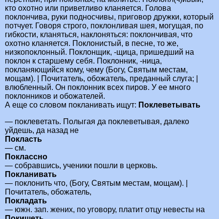
кто охотно или приветливо кланяется. Голова
поклончива, руки подносчивы, приговор дружки, который
потчует. Говоря строго, поклонливая шея, могущая, по
гибкости, кланяться, наклоняться: поклончивая, что
охотно кланяется. Поклонистый, в песне, то же,
низкопоклонный. Поклонщик, -щица, пришедший на
поклон к старшему себя. Поклонник, -ница,
покланяющийся кому, чему (Богу, Святым местам,
мощам). | Почитатель, обожатель, преданный слуга; |
влюбленный. Он поклонник всех пиров. У ее много
поклонников и обожателей.
А еще со словом покланивать ищут:
Поклеветывать
— поклеветать. Полыгая да поклеветывая, далеко
уйдешь, да назад не
Покласть
— см.
Поклассно
— собравшись, ученики пошли в церковь.
Покланивать
— поклонить что, (Богу, Святым местам, мощам). |
Почитатель, обожатель,
Покладать
— южн. зап. жених, по уговору, платит отцу невесты на
Покишеть