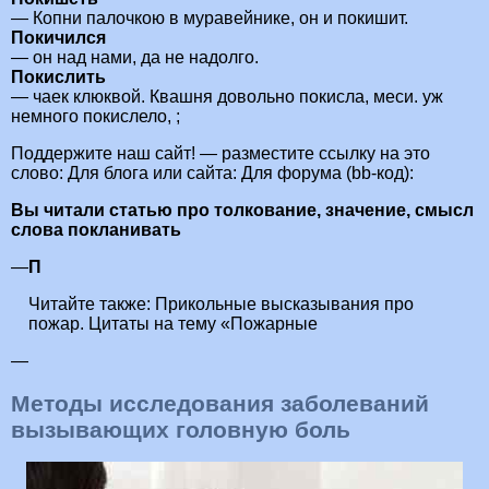
— Копни палочкою в муравейнике, он и покишит.
Покичился
— он над нами, да не надолго.
Покислить
— чаек клюквой. Квашня довольно покисла, меси. уж
немного покислело, ;
Поддержите наш сайт! — разместите ссылку на это
слово: Для блога или сайта: Для форума (bb-код):
Вы читали статью про толкование, значение, смысл
слова покланивать
—
П
Читайте также:
Прикольные высказывания про
пожар. Цитаты на тему «Пожарные
—
Методы исследования заболеваний
вызывающих головную боль