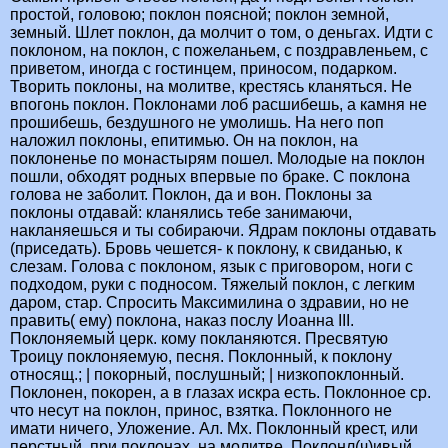
простой, головою; поклон поясной; поклон земной,
земный. Шлет поклон, да молчит о том, о деньгах. Идти с
поклоном, на поклон, с пожеланьем, с поздравленьем, с
приветом, иногда с гостинцем, приносом, подарком.
Творить поклоны, на молитве, крестясь кланяться. Не
впогонь поклон. Поклонами лоб расшибешь, а камня не
прошибешь, бездушного не умолишь. На него поп
наложил поклоны, епитимью. Он на поклон, на
поклоненье по монастырям пошел. Молодые на поклон
пошли, обходят родных впервые по браке. С поклона
голова не заболит. Поклон, да и вон. Поклоны за
поклоны отдавай: кланялись тебе занимаючи,
накланяешься и ты собираючи. Ядрам поклоны отдавать
(приседать). Бровь чешется- к поклону, к свиданью, к
слезам. Голова с поклоном, язык с приговором, ноги с
подходом, руки с подносом. Тяжелый поклон, с легким
даром, стар. Спросить Максимилина о здравии, но не
править( ему) поклона, наказ послу Иоанна III.
Поклоняемый церк. кому покланяются. Пресвятую
Троицу поклоняемую, песня. Поклонный, к поклону
относящ.; | покорный, послушный; | низкопоклонный.
Поклонен, покорен, а в глазах искра есть. Поклонное ср.
что несут на поклон, принос, взятка. Поклонного не
имати ничего, Уложение. Ал. Мх. Поклонный крест, или
перстный, при поклонах, на молитве. Поклонл(ч)ивый,