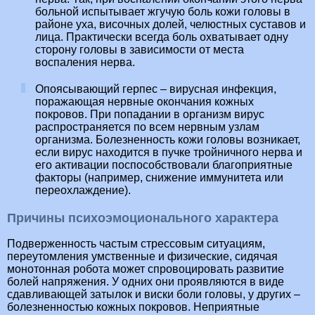
больной испытывает жгучую боль кожи головы в
районе уха, височных долей, челюстных суставов и
лица. Практически всегда боль охватывает одну
сторону головы в зависимости от места
воспаления нерва.
Опоясывающий герпес – вирусная инфекция,
поражающая нервные окончания кожных
покровов. При попадании в организм вирус
распространяется по всем нервным узлам
организма. Болезненность кожи головы возникает,
если вирус находится в пучке тройничного нерва и
его активации поспособствовали благоприятные
факторы (например, снижение иммунитета или
переохлаждение).
Причины психоэмоционального характера
Подверженность частым стрессовым ситуациям,
переутомления умственные и физические, сидячая
монотонная робота может спровоцировать развитие
болей напряжения. У одних они проявляются в виде
сдавливающей затылок и виски боли головы, у других –
болезненностью кожных покровов. Неприятные