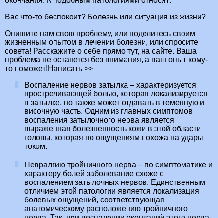
окончания. К подобным патологиями относят:
Вас что-то беспокоит? Болезнь или ситуация из жизни?
Опишите нам свою проблему, или поделитесь своим
жизненным опытом в лечении болезни, или спросите
совета! Расскажите о себе прямо тут, на сайте. Ваша
проблема не останется без внимания, а ваш опыт кому-
то поможет!Написать >>
Воспаление нервов затылка – характеризуется
простреливающей болью, которая локализируется
в затылке, но также может отдавать в теменную и
височную часть. Одним из главных симптомов
воспаления затылочного нерва является
выраженная болезненность кожи в этой области
головы, которая по ощущениям похожа на удары
током.
Невралгию тройничного нерва – по симптоматике и
характеру болей заболевание схоже с
воспалением затылочных нервов. Единственным
отличием этой патологии является локализация
болевых ощущений, соответствующая
анатомическому расположению тройничного
нерва. Так, при воспалении окончаний этого нерва