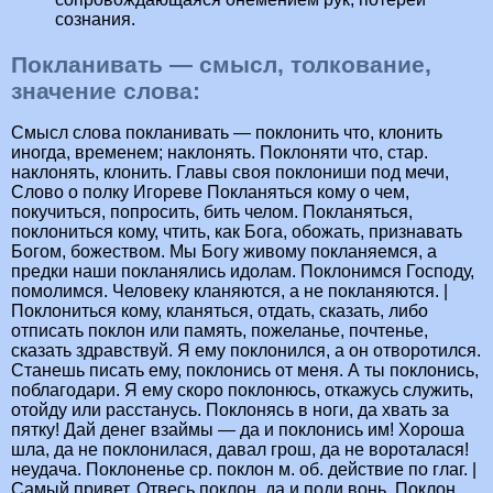
сознания.
Покланивать — смысл, толкование,
значение слова:
Смысл слова покланивать — поклонить что, клонить
иногда, временем; наклонять. Поклоняти что, стар.
наклонять, клонить. Главы своя поклониши под мечи,
Слово о полку Игореве Покланяться кому о чем,
покучиться, попросить, бить челом. Покланяться,
поклониться кому, чтить, как Бога, обожать, признавать
Богом, божеством. Мы Богу живому покланяемся, а
предки наши покланялись идолам. Поклонимся Господу,
помолимся. Человеку кланяются, а не покланяются. |
Поклониться кому, кланяться, отдать, сказать, либо
отписать поклон или память, пожеланье, почтенье,
сказать здравствуй. Я ему поклонился, а он отворотился.
Станешь писать ему, поклонись от меня. А ты поклонись,
поблагодари. Я ему скоро поклонюсь, откажусь служить,
отойду или расстанусь. Поклонясь в ноги, да хвать за
пятку! Дай денег взаймы — да и поклонись им! Хороша
шла, да не поклонилася, давал грош, да не вороталася!
неудача. Поклоненье ср. поклон м. об. действие по глаг. |
Самый привет. Отвесь поклон, да и поди вонь. Поклон