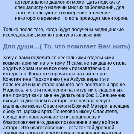
артериального давления может дать подсказку
специалисту о наличии многих заболеваний, для
этого используют его измерение в течение
некоторого времени, то есть проводят мониторинг.
Только после того, когда будут получены медицинские
исследования, можно приступать к лечению.
Для души…( То, что помогает Вам жить)
Хочу с вами поделиться несколькими отдельными
комментариями на эту тему. Я сама не так давно стала
ходить в храм и мне все очень познавательно и
интересно. Когда то я прочитала на сайте прот.
Константина Пархоменко ( на Азбука веры ) эти
пояснения и мне стало намного все понятнее и проще.
Надеюсь, что эти пояснения на литургии оглашенных
вам помогут как и мне не делать ошибок: 1.Священник
входит за диаконом в алтарь, но сначала целует
маленькие иконы Спасителя и Божией Матери, висящие
сбоку от царских врат. Поцеловав икону Спасителя,
священник поворачивается к свещеносцу и
благословляет его, давая позволение и ему войти в
алтарь. Это благословение – остаток той древней
традиции, когда во время входа священнослужители