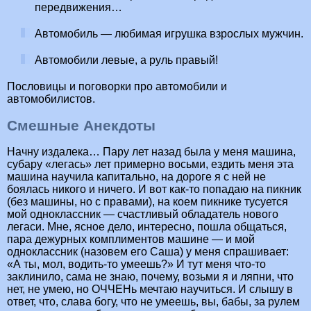
передвижения…
Автомобиль — любимая игрушка взрослых мужчин.
Автомобили левые, а руль правый!
Пословицы и поговорки про автомобили и
автомобилистов.
Смешные Анекдоты
Начну издалека… Пару лет назад была у меня машина,
субару «легась» лет примерно восьми, ездить меня эта
машина научила капитально, на дороге я с ней не
боялась никого и ничего. И вот как-то попадаю на пикник
(без машины, но с правами), на коем пикнике тусуется
мой одноклассник — счастливый обладатель нового
легаси. Мне, ясное дело, интересно, пошла общаться,
пара дежурных комплиментов машине — и мой
одноклассник (назовем его Саша) у меня спрашивает:
«А ты, мол, водить-то умеешь?» И тут меня что-то
заклинило, сама не знаю, почему, возьми я и ляпни, что
нет, не умею, но ОЧЧЕНь мечтаю научиться. И слышу в
ответ, что, слава богу, что не умеешь, вы, бабы, за рулем