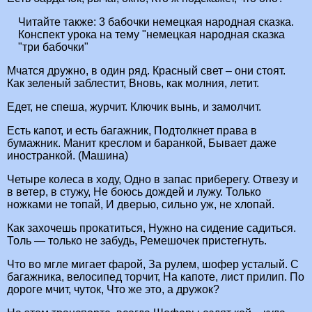
Читайте также:
3 бабочки немецкая народная сказка.
Конспект урока на тему "немецкая народная сказка
"три бабочки"
Мчатся дружно, в один ряд. Красный свет – они стоят.
Как зеленый заблестит, Вновь, как молния, летит.
Едет, не спеша, журчит. Ключик вынь, и замолчит.
Есть капот, и есть багажник, Подтолкнет права в
бумажник. Манит креслом и баранкой, Бывает даже
иностранкой. (Машина)
Четыре колеса в ходу, Одно в запас приберегу. Отвезу и
в ветер, в стужу, Не боюсь дождей и лужу. Только
ножками не топай, И дверью, сильно уж, не хлопай.
Как захочешь прокатиться, Нужно на сидение садиться.
Толь — только не забудь, Ремешочек пристегнуть.
Что во мгле мигает фарой, За рулем, шофер усталый. С
багажника, велосипед торчит, На капоте, лист прилип. По
дороге мчит, чуток, Что же это, а дружок?