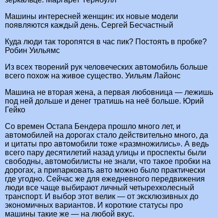
Машины интересней женщин: их новые модели
появляются каждый день. Сергей Бесчастный
Куда люди так торопятся в час пик? Постоять в пробке?
Робин Уильямс
Из всех творений рук человеческих автомобиль больше
всего похож на живое существо. Уильям Лайонс
Машина не вторая жена, а первая любовница — лежишь
под ней дольше и денег тратишь на неё больше. Юрий
Гейко
Со времен Остапа Бендера прошло много лет, и
автомобилей на дорогах стало действительно много, да
и цитаты про автомобили тоже «размножились». А ведь
всего пару десятилетий назад улицы и проспекты были
свободны, автомобилисты не знали, что такое пробки на
дорогах, а припарковать авто можно было практически
где угодно. Сейчас же для ежедневного передвижения
люди все чаще выбирают личный четырехколесный
транспорт. И выбор этот велик — от эксклюзивных до
экономичных вариантов. И короткие статусы про
машины такие же — на любой вкус.