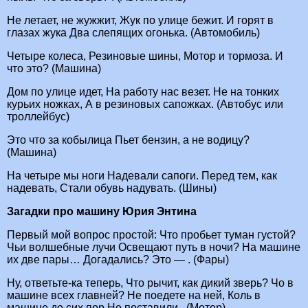
Не летает, не жужжит, Жук по улице бежит. И горят в
глазах жука Два слепящих огонька. (Автомобиль)
Четыре колеса, Резиновые шины, Мотор и тормоза. И
что это? (Машина)
Дом по улице идет, На работу нас везет. Не на тонких
курьих ножках, А в резиновых сапожках. (Автобус или
троллейбус)
Это что за кобылица Пьет бензин, а не водицу?
(Машина)
На четыре мы ноги Надевали сапоги. Перед тем, как
надевать, Стали обувь надувать. (Шины)
Загадки про машину Юрия Энтина
Первый мой вопрос простой: Что пробьет туман густой?
Чьи волшебные лучи Освещают путь в ночи? На машине
их две пары… Догадались? Это — . (Фары)
Ну, ответьте-ка теперь, Что рычит, как дикий зверь? Чо в
машине всех главней? Не поедете на ней, Коль в
машине до сих пор Не поставили . (Мотор)