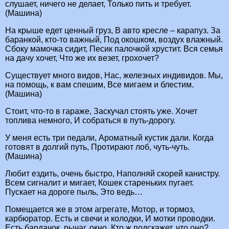
слушает, ничего не делает, Только пить и требует.
(Машина)
На крыше едет ценный груз, В авто кресле – карапуз. За
баранкой, кто-то важный, Под окошком, воздух влажный.
Сбоку мамочка сидит, Песик палочкой хрустит. Вся семья
на дачу хочет, Что же их везет, грохочет?
Существует много видов, Нас, железных индивидов. Мы,
на помощь, к вам спешим, Все мигаем и блестим.
(Машина)
Стоит, что-то в гараже, Заскучал стоять уже. Хочет
топлива немного, И собраться в путь-дорогу.
У меня есть три педали, Ароматный кустик дали. Когда
готовят в долгий путь, Протирают лоб, чуть-чуть.
(Машина)
Любит ездить, очень быстро, Наполняй скорей канистру.
Всем сигналит и мигает, Кошек стареньких пугает.
Пускает на дороге пыль, Это ведь…
Помещается же в этом агрегате, Мотор, и тормоз,
карбюратор. Есть и свечи и колодки, И мотки проводки.
Есть бардачок, рычаг, окно, Кто ж подскажет, что оно?