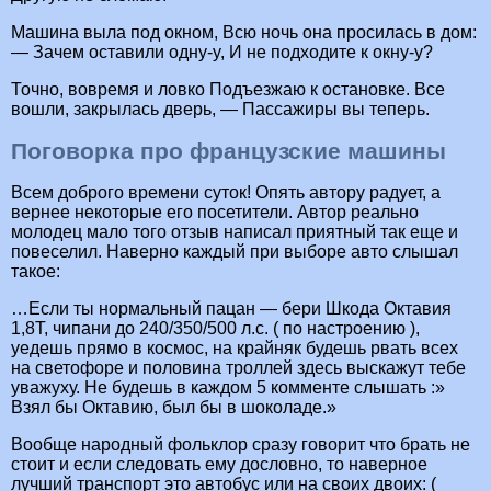
Машина выла под окном, Всю ночь она пpосилась в дом:
— Зачем оставили однy-y, И не подходите к окнy-y?
Точно, вовремя и ловко Подъезжаю к остановке. Все
вошли, закрылась дверь, — Пассажиры вы теперь.
Поговорка про французские машины
Всем доброго времени суток! Опять автору радует, а
вернее некоторые его посетители. Автор реально
молодец мало того отзыв написал приятный так еще и
повеселил. Наверно каждый при выборе авто слышал
такое:
…Если ты нормальный пацан — бери Шкода Октавия
1,8Т, чипани до 240/350/500 л.с. ( по настроению ),
уедешь прямо в космос, на крайняк будешь рвать всех
на светофоре и половина троллей здесь выскажут тебе
уважуху. Не будешь в каждом 5 комменте слышать :»
Взял бы Октавию, был бы в шоколаде.»
Вообще народный фольклор сразу говорит что брать не
стоит и если следовать ему дословно, то наверное
лучший транспорт это автобус или на своих двоих: (