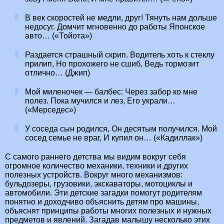
В век скоростей не медли, друг! Тянуть нам дольше
недосуг. Домчит мгновенно до работы Японское
авто… («Тойота»)
Раздается страшный скрип. Водитель хоть к стеклу
прилип, Но прохожего не сшиб, Ведь тормозит
отлично… (Джип)
Мой миленочек — балбес: Через забор ко мне
полез. Пока мучился и лез, Его украли…
(«Мерседес»)
У соседа сын родился, Он десятым получился. Мой
сосед семье не враг, И купил он… («Кадиллак»)
С самого раннего детства мы видим вокруг себя
огромное количество механики, техники и других
полезных устройств. Вокруг много механизмов:
бульдозеры, грузовики, экскаваторы, мотоциклы и
автомобили. Эти детские загадки помогут родителям
понятно и доходчиво объяснить детям про машины,
объяснят принципы работы многих полезных и нужных
предметов и явлений. Загадав малышу несколько этих