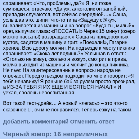
спрашивает: «Что, проблемы, да?» Я, ничтоже
сумняшеся, отвечаю: «Да уж, алкоголик он запойный,
припадки случаются, вот сейчас очередной…» Саша,
услышав это, шипит что-то типа «Задушу с@ку»,
вываливается из машины и на вопрос «Куда ты, милый»,
орет, выпучив глаза: «ПОССАТЬ!» Через 15 минут (озеро
можно нассать!) возвращается Саша из придорожных
кустов, садится в машину и грит: «Поехали!», Гагарин
хренов. Всю дорогу молчит. На подъезде к месту пикника
спрашивает: «Скока лет водишь?» Услышав в ответ :
«Столько не живут, сколько я вожу», смотрит в права,
молча выходит из машины и молчит до конца пикника.
Не пьет. На заинтересованные вопросы народа не
отвечает. Перед отъездом подходит ко мне и говорит: «Я
тебя ненавижу! Я раньше баб за рулем просто презирал,
а ИЗ-ЗА ТЕБЯ Я ИХ ЕЩЕ И БОЯТЬСЯ НАЧАЛ!» И
уехал, сволочь невоспитанная.
Вот такой тест-драйв… А новый «легась» – это что-то
сказочное  , оч мне понравился. Теперь езжу на таком.
Добавить комментарий Отменить ответ
Черный юмор: 16 неприличных