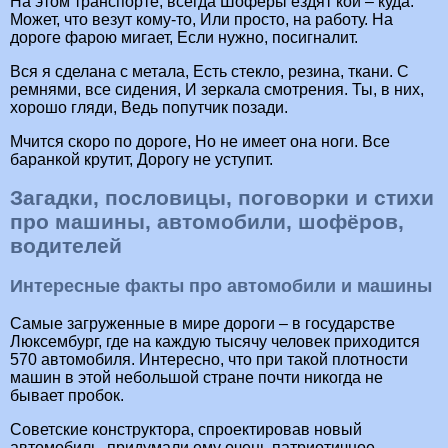
На этом транспорте, всегда Шоферы ездят кой – куда.
Может, что везут кому-то, Или просто, на работу. На
дороге фарою мигает, Если нужно, посигналит.
Вся я сделана с метала, Есть стекло, резина, ткани. С
ремнями, все сидения, И зеркала смотрения. Ты, в них,
хорошо гляди, Ведь попутчик позади.
Мчится скоро по дороге, Но не имеет она ноги. Все
баранкой крутит, Дорогу не уступит.
Загадки, пословицы, поговорки и стихи
про машины, автомобили, шофёров,
водителей
Интересные факты про автомобили и машины
Самые загруженные в мире дороги – в государстве
Люксембург, где на каждую тысячу человек приходится
570 автомобиля. Интересно, что при такой плотности
машин в этой небольшой стране почти никогда не
бывает пробок.
Советские конструктора, спроектировав новый
автомобиль, придумали ему очень патриотичное