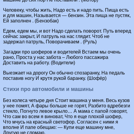
Человеку, чтобы жить, Надо есть и надо пить. Пища есть
и для машин, Называется — бензин. Эта пища не пустяк,
Ей заполнен . (Бензобак)
Едем, едем мы, и вот Надо сделать поворот. Путь вперед
сейчас закрыт, И патруль на нас глядит. Чтоб не
задержал патруль, Поворачиваем . (Руль)
Загадки про шоферов и водителей Встаем мы очень
рано, Проста у нас забота – Любого пассажира
Доставить на работу. (Водители)
Выезжает на дорогу Он обычно спозаранку, На педаль
поставив ногу И крутя рукой баранку. (Шофёр)
Стихи про автомобили и машины
Без колеса четыре дня Стоит машина у меня. Весь кузов
у нее помят, А фары больше не горят, Разбито вдребезги
стекло, Погнуто левое крыло… А мама с папой говорят,
Что сам во всем я виноват, Что я еще плохой шофер,
Что мчусь на красный светофор. Согласен с ними я
вполне И папе обещаю: — Купи еще машину мне,
Другую не сломаю.