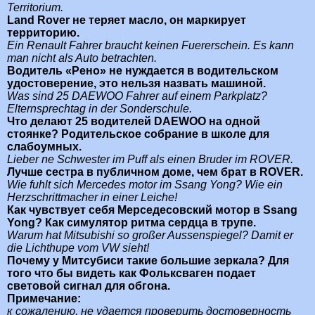
Territorium.
Land Rover не теряет масло, он маркирует
территорию.
Ein Renault Fahrer braucht keinen Fuererschein. Es kann
man nicht als Auto betrachten.
Водитель «Рено» не нуждается в водительском
удостоверение, это нельзя назвать машиной.
Was sind 25 DAEWOO Fahrer auf einem Parkplatz?
Elternsprechtag in der Sonderschule.
Что делают 25 водителей DAEWOO на одной
стоянке? Родительское собрание в школе для
слабоумных.
Lieber ne Schwester im Puff als einen Bruder im ROVER.
Лучше сестра в публичном доме, чем брат в ROVER.
Wie fuhlt sich Mercedes motor im Ssang Yong? Wie ein
Herzschrittmacher in einer Leiche!
Как чувствует себя Мерседесовский мотор в Ssang
Yong? Как симулятор ритма сердца в трупе.
Warum hat Mitsubishi so großer Aussenspiegel? Damit er
die Lichthupe vom VW sieht!
Почему у Митсубиси такие большие зеркала? Для
того что бы видеть как Фольксваген подает
световой сигнал для обгона.
Примечание:
к сожалению, не удается проверить достоверность