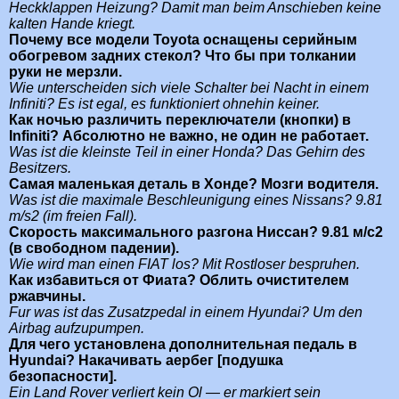
Heckklappen Heizung? Damit man beim Anschieben keine
kalten Hande kriegt.
Почему все модели Toyota оснащены серийным
обогревом задних стекол? Что бы при толкании
руки не мерзли.
Wie unterscheiden sich viele Schalter bei Nacht in einem
Infiniti? Es ist egal, es funktioniert ohnehin keiner.
Как ночью различить переключатели (кнопки) в
Infiniti? Абсолютно не важно, не один не работает.
Was ist die kleinste Teil in einer Honda? Das Gehirn des
Besitzers.
Самая маленькая деталь в Хонде? Мозги водителя.
Was ist die maximale Beschleunigung eines Nissans? 9.81
m/s2 (im freien Fall).
Скорость максимального разгона Ниссан? 9.81 м/с2
(в свободном падении).
Wie wird man einen FIAT los? Mit Rostloser bespruhen.
Как избавиться от Фиата? Облить очистителем
ржавчины.
Fur was ist das Zusatzpedal in einem Hyundai? Um den
Airbag aufzupumpen.
Для чего установлена дополнительная педаль в
Hyundai? Накачивать аербег [подушка
безопасности].
Ein Land Rover verliert kein Ol — er markiert sein