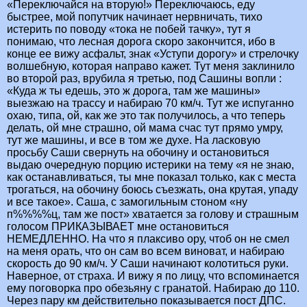
«Переключайся на вторую!» Переключаюсь, еду
быстрее, мой попутчик начинает нервничать, тихо
истерить по поводу «тока не побей тачку», тут я
понимаю, что лесная дорога скоро закончится, ибо в
конце ее вижу асфальт, знак «Уступи дорогу» и стрелочку
волшебную, которая направо кажет. Тут меня заклинило
во второй раз, врубила я третью, под Сашины вопли :
«Куда ж ты едешь, это ж дорога, там же машины»
выезжаю на трассу и набираю 70 км/ч. Тут же испуганно
охаю, типа, ой, как же это так получилось, а что теперь
делать, ой мне страшно, ой мама счас тут прямо умру,
тут же машины, и все в том же духе. На ласковую
просьбу Саши свернуть на обочину и остановиться
выдаю очередную порцию истерики на тему «я не знаю,
как останавливаться, ты мне показал только, как с места
трогаться, на обочину боюсь съезжать, она крутая, упаду
и все такое». Саша, с замогильным стоном «ну
п%%%%ц, там же пост» хватается за голову и страшным
голосом ПРИКАЗЫВАЕТ мне остановиться
НЕМЕДЛЕННО. На что я плаксиво ору, чтоб он не смел
на меня орать, что он сам во всем виноват, и набираю
скорость до 90 км/ч. У Саши начинают колотиться руки.
Наверное, от страха. И вижу я по лицу, что вспоминается
ему поговорка про обезьяну с гранатой. Набираю до 110.
Через пару км действительно показывается пост ДПС.