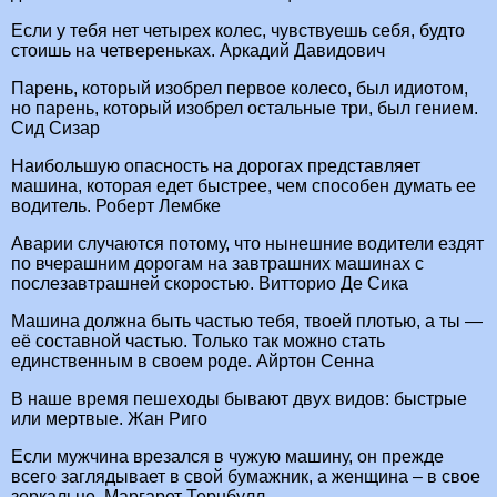
Если у тебя нет четырех колес, чувствуешь себя, будто
стоишь на четвереньках. Аркадий Давидович
Парень, который изобрел первое колесо, был идиотом,
но парень, который изобрел остальные три, был гением.
Сид Сизар
Наибольшую опасность на дорогах представляет
машина, которая едет быстрее, чем способен думать ее
водитель. Роберт Лембке
Аварии случаются потому, что нынешние водители ездят
по вчерашним дорогам на завтрашних машинах с
послезавтрашней скоростью. Витторио Де Сика
Машина должна быть частью тебя, твоей плотью, а ты —
её составной частью. Только так можно стать
единственным в своем роде. Айртон Сенна
В наше время пешеходы бывают двух видов: быстрые
или мертвые. Жан Риго
Если мужчина врезался в чужую машину, он прежде
всего заглядывает в свой бумажник, а женщина – в свое
зеркальце. Маргарет Тернбулл