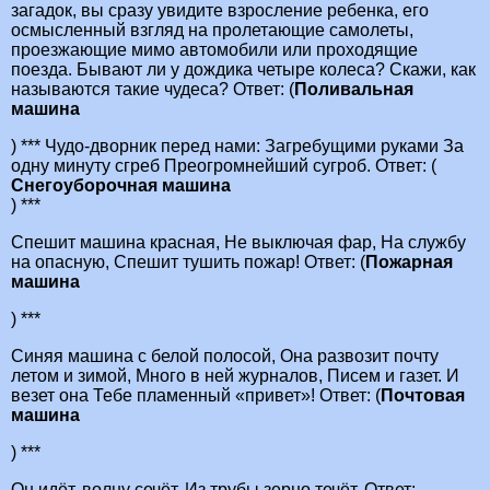
загадок, вы сразу увидите взросление ребенка, его
осмысленный взгляд на пролетающие самолеты,
проезжающие мимо автомобили или проходящие
поезда. Бывают ли у дождика четыре колеса? Скажи, как
называются такие чудеса? Ответ: (
Поливальная
машина
) *** Чудо-дворник перед нами: Загребущими руками За
одну минуту сгреб Преогромнейший сугроб. Ответ: (
Снегоуборочная машина
) ***
Спешит машина красная, Не выключая фар, На службу
на опасную, Спешит тушить пожар! Ответ: (
Пожарная
машина
) ***
Синяя машина с белой полосой, Она развозит почту
летом и зимой, Много в ней журналов, Писем и газет. И
везет она Тебе пламенный «привет»! Ответ: (
Почтовая
машина
) ***
Он идёт, волну сечёт, Из трубы зерно течёт. Ответ: