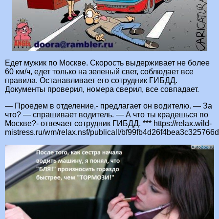
Едет мужик по Москве. Скорость выдерживает не более
60 км/ч, едет только на зеленый свет, соблюдает все
правила. Останавливает его сотрудник ГИБДД.
Документы проверил, номера сверил, все совпадает.
— Проедем в отделение,- предлагает он водителю. — За
что? — спрашивает водитель. — А что ты крадешься по
Москве?- отвечает сотрудник ГИБДД. *** https://relax.wild-
mistress.ru/wm/relax.nsf/publicall/bf99fb4d26f4bea3c32576