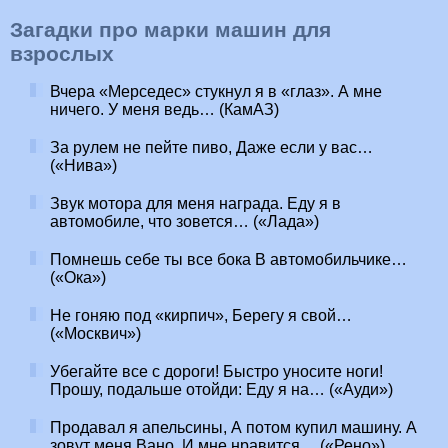
Загадки про марки машин для
взрослых
Вчера «Мерседес» стукнул я в «глаз». А мне
ничего. У меня ведь… (КамАЗ)
За рулем не пейте пиво, Даже если у вас…
(«Нива»)
Звук мотора для меня награда. Еду я в
автомобиле, что зовется… («Лада»)
Помнешь себе ты все бока В автомобильчике…
(«Ока»)
Не гоняю под «кирпич», Берегу я свой…
(«Москвич»)
Убегайте все с дороги! Быстро уносите ноги!
Прошу, подальше отойди: Еду я на… («Ауди»)
Продавал я апельсины, А потом купил машину. А
зовут меня Вано, И мне нравится… («Рено»)