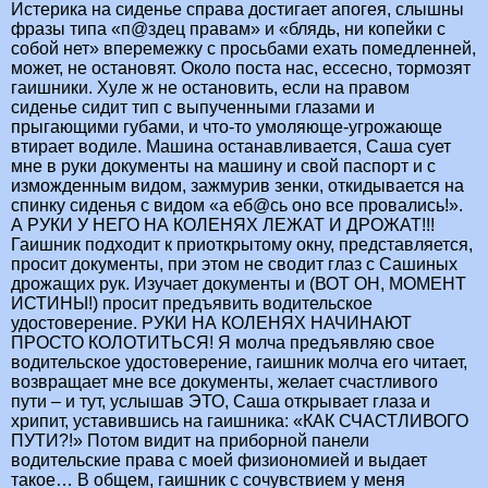
Истерика на сиденье справа достигает апогея, слышны
фразы типа «п@здец правам» и «блядь, ни копейки с
собой нет» вперемежку с просьбами ехать помедленней,
может, не остановят. Около поста нас, ессесно, тормозят
гаишники. Хуле ж не остановить, если на правом
сиденье сидит тип с выпученными глазами и
прыгающими губами, и что-то умоляюще-угрожающе
втирает водиле. Машина останавливается, Саша сует
мне в руки документы на машину и свой паспорт и с
изможденным видом, зажмурив зенки, откидывается на
спинку сиденья с видом «а еб@сь оно все провались!».
А РУКИ У НЕГО НА КОЛЕНЯХ ЛЕЖАТ И ДРОЖАТ!!!
Гаишник подходит к приоткрытому окну, представляется,
просит документы, при этом не сводит глаз с Сашиных
дрожащих рук. Изучает документы и (ВОТ ОН, МОМЕНТ
ИСТИНЫ!) просит предъявить водительское
удостоверение. РУКИ НА КОЛЕНЯХ НАЧИНАЮТ
ПРОСТО КОЛОТИТЬСЯ! Я молча предъявляю свое
водительское удостоверение, гаишник молча его читает,
возвращает мне все документы, желает счастливого
пути – и тут, услышав ЭТО, Саша открывает глаза и
хрипит, уставившись на гаишника: «КАК СЧАСТЛИВОГО
ПУТИ?!» Потом видит на приборной панели
водительские права с моей физиономией и выдает
такое… В общем, гаишник с сочувствием у меня