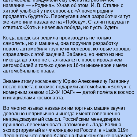
название — «Родина». Узнав об этом, И. В. Сталин с
хитрой улыбкой у них спросил: «А почем родину
продавать будете?». Перепугавшиеся разработчики тут
же изменили название на «Победу». Сталин подумал и
ответил: «Хоть и невелика победа, но пусть будет».
Когда шведская решила производить не только
самолёты, но и машины, она поручила резработку
нового автомобиля группе инженеров, которые хорошо
справились с этой задачей. Забавно, но никто из них
никогда до этого не сталкивался с проектированием
автомобилей и только двое из 16-ти инженеров имели
автомобильные права.
Знаменитому космонавту Юрию Алексеевичу Гагарину
после полёта в космос подарили автомобиль «Волгу», с
номерным знаком «12-04 ЮАГ» — датой полёта в космос
и инициалами космонавта.
Во многих языках названия импортных машин звучат
довольно непривычно и иногда имеют совершенно
непредсказуемый смысл. Российским менеджерам
пришлось переименовать автомобиль Лада Калина,
экспортируемый в Финляндию из России, в «Lada 119».
Дело в том, что слово Kalina на финском языке означает