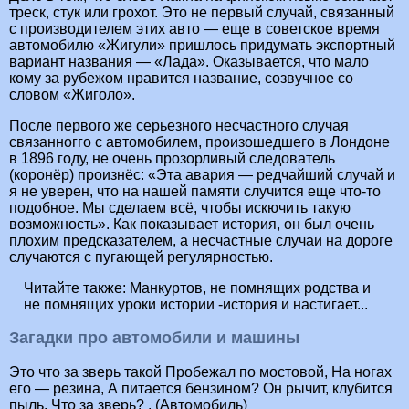
треск, стук или грохот. Это не первый случай, связанный
с производителем этих авто — еще в советское время
автомобилю «Жигули» пришлось придумать экспортный
вариант названия — «Лада». Оказывается, что мало
кому за рубежом нравится название, созвучное со
словом «Жиголо».
После первого же серьезного несчастного случая
связанногго с автомобилем, произошедшего в Лондоне
в 1896 году, не очень прозорливый следователь
(коронёр) произнёс: «Эта авария — редчайший случай и
я не уверен, что на нашей памяти случится еще что-то
подобное. Мы сделаем всё, чтобы искючить такую
возможность». Как показывает история, он был очень
плохим предсказателем, а несчастные случаи на дороге
случаются с пугающей регулярностью.
Читайте также:
Манкуртов, не помнящих родства и
не помнящих уроки истории -история и настигает...
Загадки про автомобили и машины
Это что за зверь такой Пробежал по мостовой, На ногах
его — резина, А питается бензином? Он рычит, клубится
пыль. Что за зверь? . (Автомобиль)