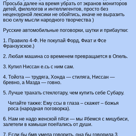
Просьба далее на время убрать от экранов мониторов
детей, филологов и интеллигентов, просто без
нецензурной лексики не обойтись, иначе не выразить
всю силу мысли народного творчества )
Русские автомобильные поговорки, шутки и прибаутки:
1. Правило 4-Ф. Не покупай Форд, Фиат и Фсе
Франзузское.)
2. Любая машина со временем превращается в Опель.
3. Купил Ниссан е.сь с ним сам.
4. Тойота — трудяга, Хонда — стиляга, Ниссан —
бревно, а Мазда — говно.
5. Лучше трахать стеклотару, чем купить себе Субару.
Читайте также:
Ему ссы в глаза – скажет – божья
роса (народная поговорка).
6. Нам не надо женской п#си — мы #бемся с мицубиси,
залетели в камыши пое#ались от души.
7. Если бы бмв умела говорить, она бы говорила 3