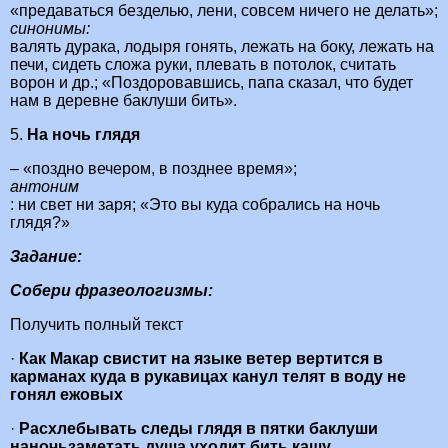
«предаваться безделью, лени, совсем ничего не делать»;
синонимы:
валять дурака, лодыря гонять, лежать на боку, лежать на
печи, сидеть сложа руки, плевать в потолок, считать
ворон и др.; «Поздоровавшись, папа сказал, что будет
нам в деревне баклуши бить».
5.
На ночь глядя
– «поздно вечером, в позднее время»;
антоним
: ни свет ни заря; «Это вы куда собрались на ночь
глядя?»
Задание:
Собери фразеологизмы:
Получить полный текст
·
Как Макар свистит на языке ветер вертится в
карманах куда в рукавицах канул телят в воду не
гонял ежовых
·
Расхлебывать следы глядя в пятки баклуши
наночьзаметать душа уходит бить кашу