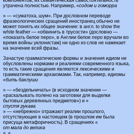
компонентов, их семантическая самостоятельность
утрачена полностью. Например, «
содом и гоморра
» — «суматоха, шум». При дословном переводе
фразеологических сращений иностранец обычно не
может понять их общее значение: в англ. to show the
white feather — «обвинить в трусости» (дословно —
«показать белое перо», в Англии белое перо вручали во
время войны уклонистам) ни одно из слов не намекает
на значение всей фразы.
Зачастую грамматические формы и значения идиом не
обусловлены нормами и реалиями современного языка,
то есть такие сращения являются лексическими и
грамматическими архаизмами. Так, например, идиомы
«
бить баклуши
» — «бездельничать» (в исходном значении —
«раскалывать полено на заготовки для выделки
бытовых деревянных предметов») и «
спустя рукава
» — «небрежно» отражают реалии прошлого,
отсутствующие в настоящем (в прошлом им была
присуща метафоричность). В сращениях «
от мала до велика
», «