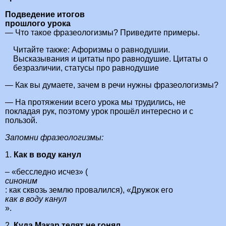
Подведение итогов
прошлого урока
— Что такое фразеологизмы? Приведите примеры.
Читайте также:
Афоризмы о равнодушии.
Высказывания и цитаты про равнодушие. Цитаты о
безразличии, статусы про равнодушие
— Как вы думаете, зачем в речи нужны фразеологизмы?
— На протяжении всего урока мы трудились, не
покладая рук, поэтому урок прошёл интересно и с
пользой.
Запомни фразеологизмы
:
1.
Как в воду канул
– «бесследно исчез» (
синоним
: как сквозь землю провалился), «Дружок его
как в воду канул
».
2.
Куда Макар телят не гонял