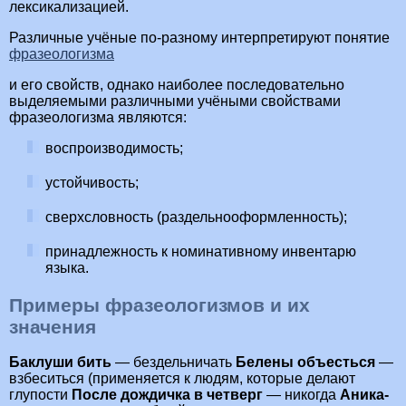
лексикализацией.
Различные учёные по-разному интерпретируют понятие
фразеологизма
и его свойств, однако наиболее последовательно
выделяемыми различными учёными свойствами
фразеологизма являются:
воспроизводимость;
устойчивость;
сверхсловность (раздельнооформленность);
принадлежность к номинативному инвентарю
языка.
Примеры фразеологизмов и их
значения
Баклуши бить
— бездельничать
Белены объесться
—
взбеситься (применяется к людям, которые делают
глупости
После дождичка в четверг
— никогда
Аника-