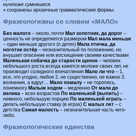
ничтоже сумняшеся
» сохранены архаичные грамматические формы.
Фразеологизмы со словом «МАЛО»
Без малого
– около, почти
Мал золотник, да дорог
–
ценность не определяется размером
Мал мала меньше
– один меньше другого (о детях)
Мала птичка, да
ноготок остёр
– незначительный по положению, но
внушает опасение или восхищение своими качествами
Маленькая собачка до старости щенок
– человек
небольшого роста всегда кажется моложе своих лет, не
производит солидного впечатления
Мало ли что
– 1.
все, что угодно, любое 2. не существенно, не важно 3.
волнения, а вдруг…
Мало помалу
– не торопясь,
понемногу
Малым ходом
– медленно
От мала до
велика
– всех возрастов
По маленькой (выпить)
–
немного, небольшую порцию
По маленькой играть
–
делать небольшую ставку (в играх)
С малых лет
– с
детства
Самая малость
– незначительная часть чего-
либо.
Фразеологические единства