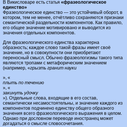
В Викисловаре есть статья
«фразеологическое
единство»
Фразеологическое единство — это устойчивый оборот, в
котором, тем не менее, отчётливо сохраняются признаки
семантической раздельности компонентов. Как правило,
его общее значение мотивировано и выводится из
значения отдельных компонентов.
Для фразеологического единства характерна
образность; каждое слово такой фразы имеет своё
значение, но в совокупности они приобретают
переносный смысл. Обычно фразеологизмы такого типа
являются тропами с метафорическим значением
(например, «
грызть гранит науки
», «
плыть по течению
», «
закинуть удочку
»). Отдельные слова, входящие в его состав,
семантически несамостоятельны, и значение каждого из
компонентов подчинено единству общего образного
значения всего фразеологического выражения в целом.
Однако при дословном переводе иностранец может
догадаться о смысле словосочетания.