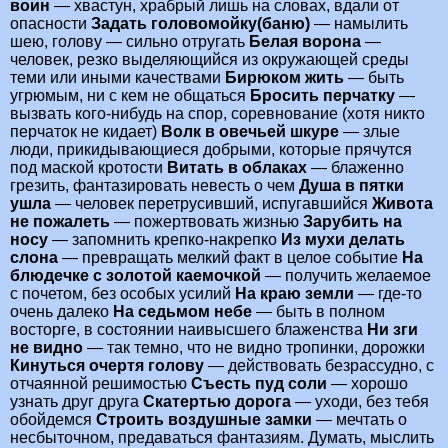
воин
— хвастун, храбрый лишь на словах, вдали от
опасности
Задать головомойку(баню)
— намылить
шею, голову — сильно отругать
Белая ворона
—
человек, резко выделяющийся из окружающей среды
теми или иными качествами
Бирюком жить
— быть
угрюмым, ни с кем не общаться
Бросить перчатку
—
вызвать кого-нибудь на спор, соревнование (хотя никто
перчаток не кидает)
Волк в овечьей шкуре
— злые
люди, прикидывающиеся добрыми, которые прячутся
под маской кротости
Витать в облаках
— блаженно
грезить, фантазировать невесть о чем
Душа в пятки
ушла
— человек перетрусивший, испугавшийся
Живота
не пожалеть
— пожертвовать жизнью
Зарубить на
носу
— запомнить крепко-накрепко
Из мухи делать
слона
— превращать мелкий факт в целое событие
На
блюдечке с золотой каемочкой
— получить желаемое
с почетом, без особых усилий
На краю земли
— где-то
очень далеко
На седьмом небе
— быть в полном
восторге, в состоянии наивысшего блаженства
Ни зги
не видно
— так темно, что не видно тропинки, дорожки
Кинуться очертя голову
— действовать безрассудно, с
отчаянной решимостью
Съесть пуд соли
— хорошо
узнать друг друга
Скатертью дорога
— уходи, без тебя
обойдемся
Строить воздушные замки
— мечтать о
несбыточном, предаваться фантазиям. Думать, мыслить