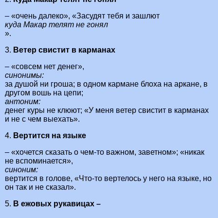
– «очень далеко», «Засудят тебя и зашлют
куда Макар телят не гонял
».
3.
Ветер свистит в карманах
– «совсем нет денег»,
синонимы:
за душой ни гроша; в одном кармане блоха на аркане, в
другом вошь на цепи;
антоним:
денег куры не клюют; «У меня ветер свистит в карманах
и не с чем выехать».
4.
Вертится на языке
– «хочется сказать о чем-то важном, заветном»; «никак
не вспоминается»,
синоним:
вертится в голове, «Что-то вертелось у него на языке, но
он так и не сказал».
5.
В ежовых рукавицах –