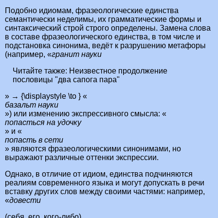
Подобно идиомам, фразеологические единства
семантически неделимы, их грамматические формы и
синтаксический строй строго определены. Замена слова
в составе фразеологического единства, в том числе и
подстановка синонима, ведёт к разрушению метафоры
(например, «
гранит науки
Читайте также:
Неизвестное продолжение
пословицы "два сапога пара"
» → {\displaystyle \to } «
базальт науки
») или изменению экспрессивного смысла: «
попасться на удочку
» и «
попасть в сети
» являются фразеологическими синонимами, но
выражают различные оттенки экспрессии.
Однако, в отличие от идиом, единства подчиняются
реалиям современного языка и могут допускать в речи
вставку других слов между своими частями: например,
«
довести
(себя, его, кого-либо)