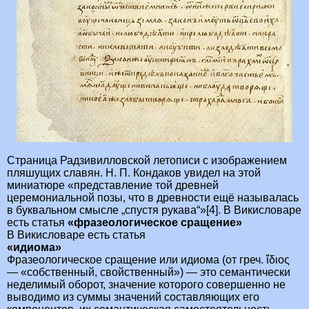
Страница Радзивилловской летописи с изображением
пляшущих славян. Н. П. Кондаков увидел на этой
миниатюре «представление той древней
церемониальной позы, что в древности ещё называлась
в буквальном смысле „спустя рукава“»[4]. В Викисловаре
есть статья
«фразеологическое сращение»
В Викисловаре есть статья
«идиома»
Фразеологическое сращение или идиома (от греч. ἴδιος
— «собственный, свойственный») — это семантически
неделимый оборот, значение которого совершенно не
выводимо из суммы значений составляющих его