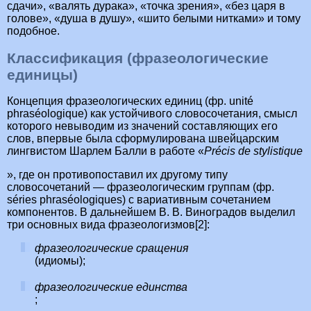
сдачи», «валять дурака», «точка зрения», «без царя в
голове», «душа в душу», «шито белыми нитками» и тому
подобное.
Классификация (фразеологические
единицы)
Концепция фразеологических единиц (фр. unité
phraséologique) как устойчивого словосочетания, смысл
которого невыводим из значений составляющих его
слов, впервые была сформулирована швейцарским
лингвистом Шарлем Балли в работе «
Précis de stylistique
», где он противопоставил их другому типу
словосочетаний — фразеологическим группам (фр.
séries phraséologiques) с вариативным сочетанием
компонентов. В дальнейшем В. В. Виноградов выделил
три основных вида фразеологизмов[2]:
фразеологические сращения
(идиомы);
фразеологические единства
;