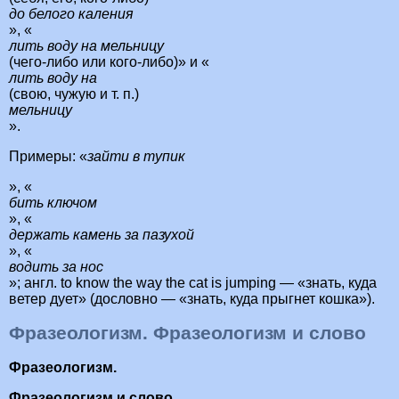
до белого каления
», «
лить воду на мельницу
(чего-либо или кого-либо)» и «
лить воду на
(свою, чужую и т. п.)
мельницу
».
Примеры: «
зайти в тупик
», «
бить ключом
», «
держать камень за пазухой
», «
водить за нос
»; англ. to know the way the cat is jumping — «знать, куда
ветер дует» (дословно — «знать, куда прыгнет кошка»).
Фразеологизм. Фразеологизм и слово
Фразеологизм.
Фразеологизм и слово.