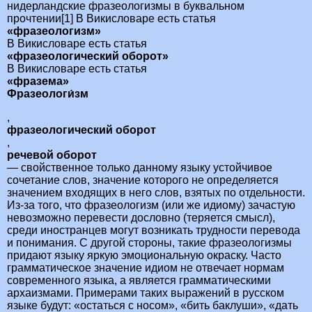
нидерландские фразеологизмы в буквальном
прочтении[1] В Викисловаре есть статья
«фразеологизм»
В Викисловаре есть статья
«фразеологический оборот»
В Викисловаре есть статья
«фразема»
Фразеологи́зм
,
фразеологический оборот
,
речевой оборот
— свойственное только данному языку устойчивое
сочетание слов, значение которого не определяется
значением входящих в него слов, взятых по отдельности.
Из-за того, что фразеологизм (или же идиому) зачастую
невозможно перевести дословно (теряется смысл),
среди иностранцев могут возникать трудности перевода
и понимания. С другой стороны, такие фразеологизмы
придают языку яркую эмоциональную окраску. Часто
грамматическое значение идиом не отвечает нормам
современного языка, а является грамматическими
архаизмами. Примерами таких выражений в русском
языке будут: «остаться с носом», «бить баклуши», «дать