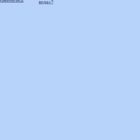
 изменились
вода»?