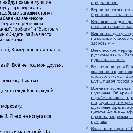
и найдут самые лучшие
продолжение
 будут тренировать
Верна ли поговорка
 добрые загадки станут
бранятся — только т
забавным зайчиком-
Веселые загадки про
зберите с ребенком,
опасного лесного хи
ким”, “робким” и “быстрым”.
Викторина для учащ
ый обидеть, зайка часто
начальных классов «
й смекалке.
здоровым!»
сной, Замер посреди травы –
Внеклассное меропр
русскому языку «Ве
фразеологизмы»
вый. Всё не так, мои друзья,
Во времена царя Го
значение и происхо
фразеологизма? Царь
снежочку Тык-тык!
шут От царя гороха 
Военные пословицы 
долг всех добрых людей.
шуточные. Об армии
службе смешные, пр
остроумные, юморис
 морковку.
шуточные фразы, аф
цитаты. Армия — аф
ый. Я его не испугался,
приколы, маразмы, ш
нуждики
Волка ноги кормят? 
е, хоть и маленький, Да