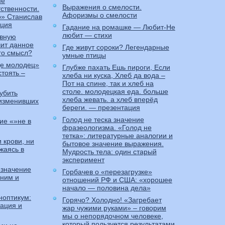
не
Выражения о смелости.
тственности.
Афоризмы о смелости
о» Станислав
ация
Гадание на ромашке — Любит-Не
любит — стихи
евную
чит данное
Где живут сороки? Легендарные
го смысл?
умные птицы
де молодец»
Глубже пахать Ешь пироги, Если
стоять –
хлеба ни куска, Хлеб да вода –
Пот на спине, так и хлеб на
столе. молодецкая еда. больше
убить
хлеба жевать. а хлеб вперёд
 изменивших
береги. — презентация
Голод не теска значение
ие «»не в
фразеологизма. «Голод не
тетка»: литературные аналогии и
 крови, ни
бытовое значение выражения.
жаясь в
Мудрость тела: один старый
эксперимент
 значение
Горбачев о «перезагрузке»
оним и
отношений РФ и США: «хорошее
начало — половина дела»
ноптикум:
Горячо? Холодно! «Загребает
ация и
жар чужими руками» – говорим
мы о непорядочном человеке,
который пользуется результатами