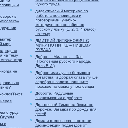
ми не
чужого труда.
словицы и
дидактический материал по
работе с пословицами и
говорок в
поговорками. учебно-
 человека»
методическое пособие по
оррупции,
русскому языку (1, 2, 3, 4 класс)
на тему
пьютер:
ДМИТРИЙ ЛИТВИНОВИЧ: С
й мир
МИРУ ПО НИТКЕ – НИЩЕМУ
РУБАХА
 народная
ка на тему
Добро — Милость — Зло
сказка «три
(Пословицы русского народа,
Даль В.И.)
икогда не
Доброе имя лучше большого
богатства, и добрая слава лучше
серебра и золота напишите
 правильно
похожие по смыслу пословицы
 вниз?
Доброта. Радушные
хохловТекст
высказывания о доброте
оиерея
Долговязый Тимошка бежит по
дорожке. Загадки про дождь для
ова огурцы
детей
«Огурцы
Дома и стены лечат: тонкости
ы о
дезинфекции подъездов от