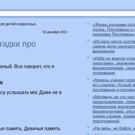
для детей и взрослых
«Жизнь ратными под
полна. Пословицы о 
15 декабря 2021
героизме Пословицы 
«Из него песок сыпле
гадки про
самом деле означало
выражение
«Изба не красна угла
пирогами»: значение
белый. Все говорят, что я
фразеологизма, син
толкование
«Корень учения горек
ц
его сладок» Устный 
пословицах и погово
ису услышать мог Даже не в
«Медведь на ухо нас
происхождение, пря
переносное значени
фразеологизма, объ
одним словом, прим
предложений
«Не верь, не бойся, 
я память. Девичья память