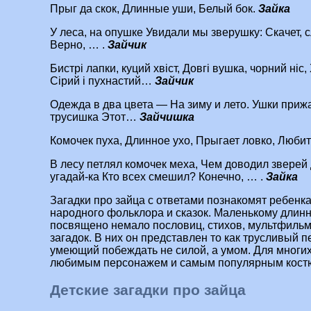
Прыг да скок, Длинные уши, Белый бок.
Зайка
У леса, на опушке Увидали мы зверушку: Скачет, с
Верно, … .
Зайчик
Бистрі лапки, куций хвіст, Довгі вушка, чорний ніс,
Сірий і пухнастий…
Зайчик
Одежда в два цвета — На зиму и лето. Ушки приж
трусишка Этот…
Зайчишка
Комочек пуха, Длинное ухо, Прыгает ловко, Любит
В лесу петлял комочек меха, Чем доводил зверей 
угадай-ка Кто всех смешил? Конечно, … .
Зайка
Загадки про зайца с ответами познакомят ребен
народного фольклора и сказок. Маленькому длин
посвящено немало пословиц, стихов, мультфильмо
загадок. В них он представлен то как трусливый п
умеющий побеждать не силой, а умом. Для многих
любимым персонажем и самым популярным костюм
Детские загадки про зайца