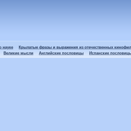
 науке
Крылатые фразы и выражения из отечественных кинофи
Великие мысли
Английские пословицы
Испанские пословиц