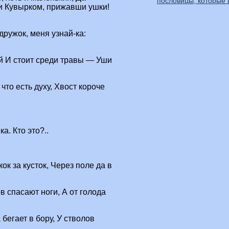
пословицы, которые
ки Кувырком, прижавши ушки!
ружок, меня узнай-ка:
ой И стоит среди травы — Уши
что есть духу, Хвост короче
. Кто это?..
ок за кусток, Через поле да в
в спасают ноги, А от голода
 бегает в бору, У стволов