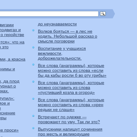
до неузнаваемости
вигами
подвигах и
Волков бояться — в лес не
о геройстве
ходить. Небольшой рассказ о
смысле поговорки
тся»: что на
 это
Воспитание у учащихся
вежливости,
доброжелательности.
ми, а красна
Все слова (анаграммы), которые
онимы и
можно составить из слова «если
бы да кабы росли б во рту грибы»
, да плод
Все слова (анаграммы), которые
журнал о
можно составить из слова
рках.
«пустивший козла в огород»
тупил»:
Все слова (анаграммы), которые
мое и
можно составить из слова «хрен
е
редьки не слаще»
яснение
Встречают по одежке —
еры
провожают по уму. Так ли это?
Выпускники напишут сочинения
не проси»
про месть и великодушие