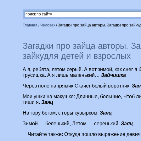
Главная
/
Человек
/
Загадки про зайца авторы. Загадки про зайку
Загадки про зайца авторы. За
зайкудля детей и взрослых
А я, ребята, летом серый. А вот зимой, как снег я 
трусишка. А я лишь маленький…
Зайчишка
Через поле напрямик Скачет белый воротник.
Зая
Мои ушки на макушке: Длинные, большие, Чтоб л
тиши я.
Заяц
На гору бегом, с горы кувырком.
Заяц
Зимой — беленький, Летом — серенький.
Заяц
Читайте также:
Откуда пошло выражение девичь