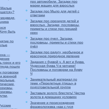
про автомобили. Загадки про
марки машин для взрослых
 «Милые
Загадки про Мыло для детей с
ешатся»?
ответами
 медведя,
Загадки про орехидля детей и
щника
взрослых. Загадки, пословицы,
ихся
приметы и стихи про грецкий
Хочу быть
орех
Загадки про пчел. Загадки,
иятие по
пословицы, приметы и стихи про
селые
пчёл
Загадки про радугу, необычное и
роха —
красочное природное явление
ждение
Задания с буквой ч. А вот и буква.
 горох и его
Чудесная буква Ч в чепчике!
откуда пошло
Пословицы и поговорки на букву
и поговорки
Ч
 и военной
Занимательный материал по
икольные,
теме «Перелетные птицы» в
тические,
подготовительной группе
оризмы,
оризмы,
Заставьте золото блестеть! Чистка
утки,
золота в домашних условиях
Значение и происхождение
Русские
фразеологизма «как с гуся