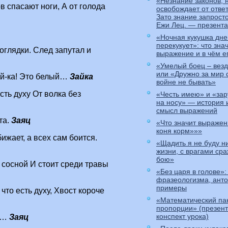
«Незнание законов, 
в спасают ноги, А от голода
освобождает от отве
Зато знание запрост
Ежи Лец. — презент
«Ночная кукушка дн
перекукует»: что зна
оглядки. След запутал и
выражение и в чём е
«Умелый боец – вез
или «Дружно за мир 
дай-ка! Это белый…
Зайка
войне не бывать»
сть духу От волка без
«Честь имею» и «зар
на носу» — история
смысл выражений
та.
Заяц
«Что значит выражен
коня корм»»»
ижает, а всех сам боится.
«Щадить я не буду ни
жизни, с врагами сра
бою»
д сосной И стоит среди травы
«Без царя в голове»:
фразеологизма, ант
примеры
что есть духу, Хвост короче
«Математический па
пропорции» (презент
конспект урока)
ый…
Заяц