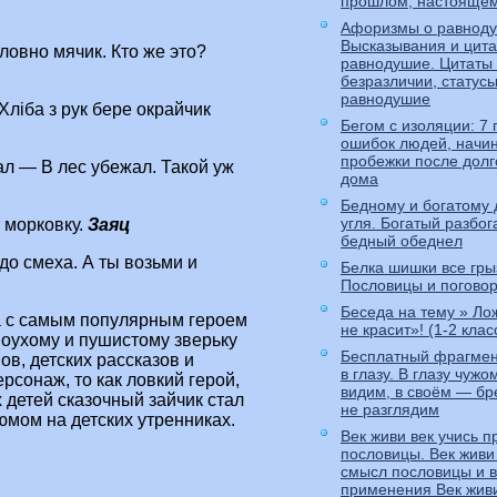
прошлом, настояще
Афоризмы о равноду
Высказывания и цита
ловно мячик. Кто же это?
равнодушие. Цитаты
безразличии, статус
равнодушие
 Хліба з рук бере окрайчик
Бегом с изоляции: 7 
ошибок людей, нач
пробежки после долг
ал — В лес убежал. Такой уж
дома
Бедному и богатому 
угля. Богатый разбог
 морковку.
Заяц
бедный обеднел
до смеха. А ты возьми и
Белка шишки все грыз
Пословицы и поговор
Беседа на тему » Ло
ка с самым популярным героем
не красит»! (1-2 клас
ноухому и пушистому зверьку
Бесплатный фрагмен
в, детских рассказов и
в глазу. В глазу чуж
ерсонаж, то как ловкий герой,
видим, в своём — бр
 детей сказочный зайчик стал
не разглядим
ом на детских утренниках.
Век живи век учись 
пословицы. Век живи 
смысл пословицы и 
применения Век живи