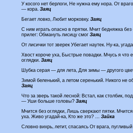
У косого нет берлоги, Не нужна ему нора. От враго
— кора.
Заяц
Бегает ловко, Любит морковку.
Заяц
С ним играть опасно в прятки. Мчит бедняжка без 
прилег: Обмануть лисицу смог
Заяц
От лисички тот зверек Убегает наутек. Ну-ка, уга
Хвост короче уха, Быстрые повадки. Мчусь я что е
оглядки.
Заяц
Шубка серая — для лета, Для зимы — другого цве
Зимой беленький, а летом серенький. Никого не об
Заяц
Что за зверь такой лесной: Встал, как столбик, по
— Уши больше головы?
Заяц
Мчится без оглядки, Лишь сверкают пятки. Мчится 
уха. Живо угадай-ка, Кто же это? …
Зайка
Словно вихрь, летит, спасаясь От врага, пуглив