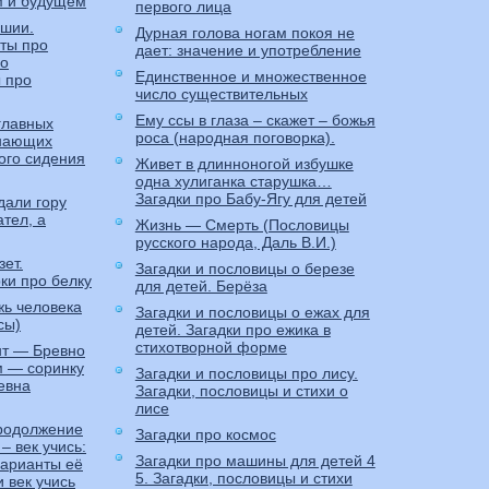
м и будущем
первого лица
шии.
Дурная голова ногам покоя не
ты про
дает: значение и употребление
 о
Единственное и множественное
ы про
число существительных
Ему ссы в глаза – скажет – божья
главных
роса (народная поговорка).
инающих
ого сидения
Живет в длинноногой избушке
одна хулиганка старушка…
Загадки про Бабу-Ягу для детей
дали гору
ател, а
Жизнь — Смерть (Пословицы
русского народа, Даль В.И.)
ет.
Загадки и пословицы о березе
ки про белку
для детей. Берёза
жь человека
Загадки и пословицы о ежах для
сы)
детей. Загадки про ежика в
стихотворной форме
т — Бревно
ом — соринку
Загадки и пословицы про лису.
евна
Загадки, пословицы и стихи о
лисе
продолжение
Загадки про космос
– век учись:
Загадки про машины для детей 4
варианты её
5. Загадки, пословицы и стихи
 век учись