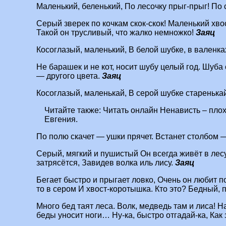
Маленький, беленький, По лесочку прыг-прыг! По 
Серый зверек по кочкам скок-скок! Маленький хв
Такой он трусливый, что жалко немножко!
Заяц
Косоглазый, маленький, В белой шубке, в валенка
Не барашек и не кот, носит шубу целый год. Шуба
— другого цвета.
Заяц
Косоглазый, маленькай, В серой шубке старенька
Читайте также:
Читать онлайн Ненависть – плох
Евгения.
По полю скачет — ушки прячет. Встанет столбом 
Серый, мягкий и пушистый Он всегда живёт в лесу
затрясётся, Завидев волка иль лису.
Заяц
Бегает быстро и прыгает ловко, Очень он любит п
то в сером И хвост-коротышка. Кто это? Бедный
Много бед таят леса. Волк, медведь там и лиса! Н
беды уносит ноги… Ну-ка, быстро отгадай-ка, Как