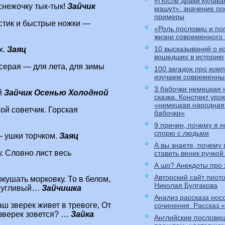
«После драки кулака
снежочку тык-тык!
Зайчик
машут»: значение по
примеры
остик и быстрые ножки —
«Роль пословиц и по
жизни современного
10 высказываний о к
х.
Заяц
вошедших в историю
 серая — для лета, для зимы
100 загадок про ком
изучаем современны
3 бабочки немецкая
й
Зайчик Осенью Холодной
сказка. Конспект уро
«немецкая народная 
ой советчик. Горская
бабочки»
9 причин, почему я н
спорю с людьми
— ушки торчком.
Заяц
А вы знаете, почему
. Словно лист весь
ставить веник ручкой
А шо? Анекдоты про 
Авторский сайт прот
окушать морковку. То в белом,
Николая Булгакова
, пугливый…
Зайчишка
Анализ рассказа нос
аш зверек живет в тревоге, От
сочинения. Рассказ 
 зверек зовется? …
Зайка
Английские пословиц