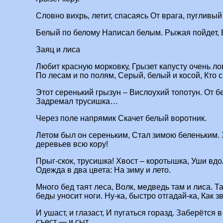
Словно вихрь, летит, спасаясь От врага, пугливы
Белый по белому Написал белым. Рыжая пойдет, Б
Заяц и лиса
Любит красную морковку, Грызет капусту очень ловк
По лесам и по полям, Серый, белый и косой, Кто 
Этот серенький грызун – Вислоухий топотун. От б
Задремал трусишка…
Через поле напрямик Скачет белый воротник.
Летом был он сереньким, Стал зимою беленьким. 
деревьев всю кору!
Прыг-скок, трусишка! Хвост – коротышка, Уши вдол
Одежда в два цвета: На зиму и лето.
Много бед таят леса, Волк, медведь там и лиса. Т
беды уносит ноги. Ну-ка, быстро отгадай-ка, Как з
И ушаст, и глазаст, И пугаться горазд. Заберётся 
съест — и сыт.