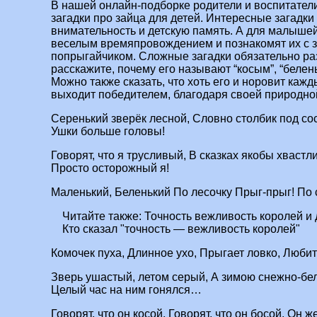
В нашей онлайн-подборке родители и воспитател
загадки про зайца для детей. Интересные загадки
внимательность и детскую память. А для малышей
веселым времяпровождением и познакомят их с 
попрыгайчиком. Сложные загадки обязательно ра
расскажите, почему его называют “косым”, “белень
Можно также сказать, что хоть его и норовит кажд
выходит победителем, благодаря своей природно
Серенький зверёк лесной, Словно столбик под со
Ушки больше головы!
Говорят, что я трусливый, В сказках якобы хвастли
Просто осторожный я!
Маленький, Беленький По лесочку Прыг-прыг! По 
Читайте также:
Точность вежливость королей и 
Кто сказал "точность — вежливость королей"
Комочек пуха, Длинное ухо, Прыгает ловко, Любит
Зверь ушастый, летом серый, А зимою снежно-бел
Целый час на ним гонялся…
Говорят, что он косой, Говорят, что он босой, Он ж