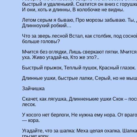
быстрый и удаленький. Скатится он вниз с горуш
И они, хоть и длинны, В колобочке не видны.
Летом серым я бываю, Про морозы забываю. Ты, д
Длинноухий робкий…
Что за зверь лесной Встал, как столбик, под сосн
больше головы?
Мчится без оглядки, Лишь сверкают пятки. Мчится 
уха. Живо угадай-ка, Кто же это?..
Быстрый прыжок, Теплый пушок, Красный глазок.
Длинные ушки, быстрые лапки, Серый, но не мышка
Зайчишка
Скачет, как лягушка, Длинненькие ушки Скок – поск
лесок.
У косого нет берлоги, Не нужна ему нора. От враго
— кора.
Угадайте, что за шапка: Меха целая охапка. Шапка
грызет кору.