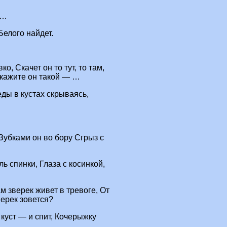
й…
елого найдет.
о, Скачет он то тут, то там,
скажите он такой — …
еды в кустах скрываясь,
Зубками он во бору Сгрыз с
ь спинки, Глаза с косинкой,
ам зверек живет в тревоге, От
верек зовется?
в куст — и спит, Кочерыжку