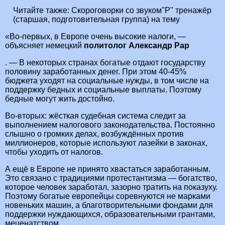
Читайте также:
Скороговорки со звуком"Р" тренажёр
(старшая, подготовительная группа) на тему
«Во-первых, в Европе очень высокие налоги, —
объясняет немецкий
политолог Александр Рар
. — В некоторых странах богатые отдают государству
половину заработанных денег. При этом 40-45%
бюджета уходят на социальные нужды, в том числе на
поддержку бедных и социальные выплаты. Поэтому
бедные могут жить достойно.
Во-вторых: жёсткая судебная система следит за
выполнением налогового законодательства. Постоянно
слышно о громких делах, возбуждённых против
миллионеров, которые используют лазейки в законах,
чтобы уходить от налогов.
А ещё в Европе не принято хвастаться заработанным.
Это связано с традициями протестантизма — богатство,
которое человек заработал, зазорно тратить на показуху.
Поэтому богатые европейцы соревнуются не марками
новеньких машин, а благотворительными фондами для
поддержки нуждающихся, образовательными грантами,
меценатством.