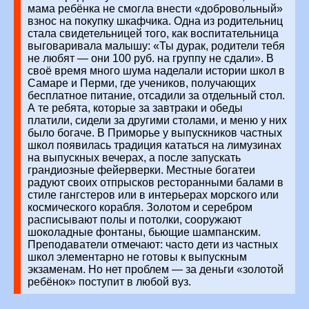
мама ребёнка не смогла внести «добровольный»
взнос на покупку шкафчика. Одна из родительниц
стала свидетельницей того, как воспитательница
выговаривала малышу: «Ты дурак, родители тебя
не любят — они 100 руб. на группу не сдали».
В
своё время много шума наделали истории школ в
Самаре и Перми, где учеников, получающих
бесплатное питание, отсадили за отдельный стол.
А те ребята, которые за завтраки и обеды
платили, сидели за другими столами, и меню у них
было богаче.
В Приморье у выпускников частных
школ появилась традиция кататься на лимузинах
на выпускных вечерах, а после запускать
грандиозные фейерверки. Местные богатеи
радуют своих отпрысков ресторанными балами в
стиле гангстеров или в интерьерах морского или
космического корабля. Золотом и серебром
расписывают полы и потолки, сооружают
шоколадные фонтаны, бьющие шампанским.
Преподаватели отмечают: часто дети из частных
школ элементарно не готовы к выпускным
экзаменам. Но нет проблем — за деньги «золотой
ребёнок» поступит в любой вуз.