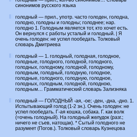
синонимов русского языка
голодный — прил., употр. часто голоден, голодна,
голодно, голодны и голодны; голоднее; нар.
голодно 1. Голодным является тот, кто хочет есть.
Он вернулся с работы усталый и голодный. | Я
очень голоден: не успел пообедать. Толковый
словарь Дмитриева
голодный — 1. голодный, голодная, голодное,
голодные, голодного, голодной, голодного,
голодных, голодному, голодной, голодному,
голодным, голодный, голодную, голодное,
голодные, голодного, голодную, голодное,
голодных, голодным, голодной, голодною,
голодным… Грамматический словарь Зализняка
голодный — ГОЛОДНЫЙ -ая, -ое; -ден, -дна, -дно. 1.
Испытывающий голод (1-2 зн.). Очень голоден: не
успел пообедать. Г-ая кошка, собака. Г. как волк
(=очень голодный). На голодный желудок (разг.;
ничего не съев, натощак). * Сытый голодного не
разумеет (Погов.). Толковый словарь Кузнецова