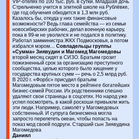
VIP-отелях по 100 тыс. руб. в сутки. Младшая дочь
Стрельченко учится в элитной школе на Рублёвке,
где год обучения обходится в 1,3 млн руб.
Казалось бы, откуда у них такие финансовые
возможности? Ведь глава семейства — из семьи
новосибирских рабочих, делал военную карьеру,
пока в 99-м не уволился и не подался в политику.
Работал замминистра ЖКХ Подмосковья, а потом
избрался мэром…
Совладельцы группы
«Сумма» Зиявудин и Магомед Магомедовы
второй месяц сидят в СИЗО. Братьям грозит
пожизненный срок за организацию преступного
сообщества, целью которого было хищение у
государства крупных сумм — речь о 2,5 млрд руб.
В 2020 г. «Форбс» присудил братьям
Магомедовым пятое место в рейтинге богатейших
бизнес-семей России. Их родственники спешно
удаляют свои страницы в соцсетях. Но народ уже
успел посмотреть, в какой роскоши привыкли жить
эти люди. Например, самолёт у Магомедовых
собственный. И супруга бизнесмена могла
запросто перелететь океан, чтобы попасть на
показ мод своей подруги. Старший сын Зиявудина
Магомедова
Даниял