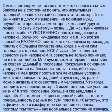
Смысл поговорки не только в том, что человек с сытым
брюхом не в состоянии понять, что испытывает
голодный человек, сытый человек это тот, который как
бы живёт в другом измерении, не понимая нужд,
неудобств и простых элементарных желаний других
людей. Но сытый сытому – рознь… Да, «сытый» человек
– не способен ЧУВСТВЕННО понять голодающего
человека, больного, нуждающегося и т. п., но всё же
способен РАЗУМНО понять, что с человеком происходит,
понять с бОльшим сочувствием, когда в жизни сам
голодал и т. п., главное, ЕСЛИ «сытый» – является
совестливым человеком, а совесть не только понимает,
но и вторит добро. Мне думается, что термин – «сытый»
не совсем удачный в пословице, поскольку в основном
упор делается на бессовестность – грех, ибо когда
человек имея даже простые элементарные условия
жизни не понимает страданий и нужд людей, разве
можно назвать его совестливым человеком. Что тогда
говорить о человеке, который имеет не простые условия
жизни? К этой пословице больше и справедливей
подошёл бы термин – «пресыщенный», ибо сытость и
пресыщенность разные по сути понятия. «Сытость», это
и физическое и комфортное состояние человека,
поэтому «сытость» – как нормальное состояние желудка,