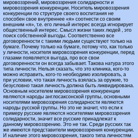
мировоззрений, мировоззрения солидарности и
мировоззрения конкуренции. Носитель мировоззрения
конкуренции по структуре своего воспитания не
способен свое внутреннее «я» соотнести со своим
внешним «я», т.е. его личный интерес всегда игнорирует
общественный интерес. Смысл жизни таких людей , это
поиск собственной выгоды. Соответственно все
договоренности с такими людьми существуют только на
бумаге. Почему только на бумаге, потому что, как только
у личности, носителя мировоззрения конкуренции, перед
глазами появляется выгода, про все свои
договоренности он всегда забывает. Такова натура этого
типа личности. Нельзя сказать, что это клиника, кого-то
можно исправить, кого-то необходимо изолировать, а
при условии, что такая личность взялась за оружие, то
безусловно такая личность должна быть ликвидирована.
Основным носителем мировоззрения конкуренции
являются народы англосаксонской группы, основными
носителями мировоззрения солидарности являются
народы русской группы. Но это не значит, что если к
примеру русские являются носителями мировоззрения
солидарности, значит все русские принадлежат к
данному мировоззрению. Это не так. Среди русских так
же имеются представители мировоззрения конкуренции.
И наличие этого мировоззрения, такого типа личностям