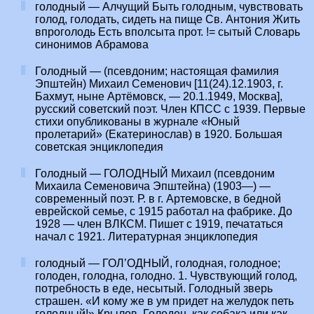
голодный — Алчущий Быть голодным, чувствовать
голод, голодать, сидеть на пище Св. Антония Жить
впроголодь Есть вполсыта прот. != сытый Словарь
синонимов Абрамова
Голодный — (псевдоним; настоящая фамилия
Эпштейн) Михаил Семенович [11(24).12.1903, г.
Бахмут, ныне Артёмовск, — 20.1.1949, Москва],
русский советский поэт. Член КПСС с 1939. Первые
стихи опубликованы в журнале «Юный
пролетарий» (Екатеринослав) в 1920. Большая
советская энциклопедия
Голодный — ГОЛОДНЫЙ Михаил (псевдоним
Михаила Семеновича Эпштейна) (1903—) —
современный поэт. Р. в г. Артемовске, в бедной
еврейской семье, с 1915 работал на фабрике. До
1928 — член ВЛКСМ. Пишет с 1919, печататься
начал с 1921. Литературная энциклопедия
голодный — ГОЛ’ОДНЫЙ, голодная, голодное;
голоден, голодна, голодно. 1. Чувствующий голод,
потребность в еде, несытый. Голодный зверь
страшен. «И кому же в ум придет на желудок петь
голодный!» Крылов. Голоден, как собака или как