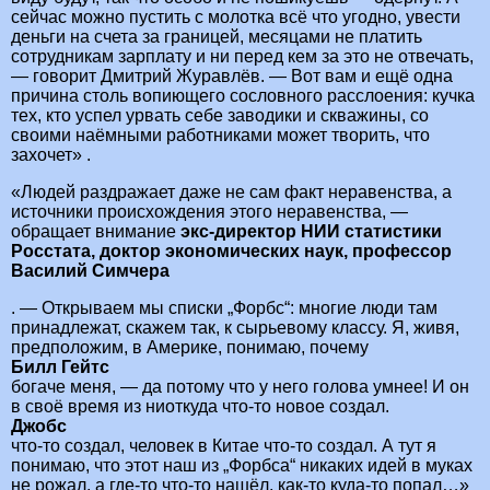
сейчас можно пустить с молотка всё что угодно, увести
деньги на счета за границей, месяцами не платить
сотрудникам зарплату и ни перед кем за это не отвечать,
— говорит Дмитрий Журавлёв. — Вот вам и ещё одна
причина столь вопиющего сословного расслоения: кучка
тех, кто успел урвать себе заводики и скважины, со
своими наёмными работниками может творить, что
захочет» .
«Людей раздражает даже не сам факт неравенства, а
источники происхождения этого неравенства, —
обращает внимание
экс-директор НИИ статистики
Росстата, доктор экономических наук, профессор
Василий Симчера
. — Открываем мы списки „Форбс“: многие люди там
принадлежат, скажем так, к сырьевому классу. Я, живя,
предположим, в Америке, понимаю, почему
Билл Гейтс
богаче меня, — да потому что у него голова умнее! И он
в своё время из ниоткуда что-то новое создал.
Джобс
что-то создал, человек в Китае что-то создал. А тут я
понимаю, что этот наш из „Форбса“ никаких идей в муках
не рожал, а где-то что-то нашёл, как-то куда-то попал…»