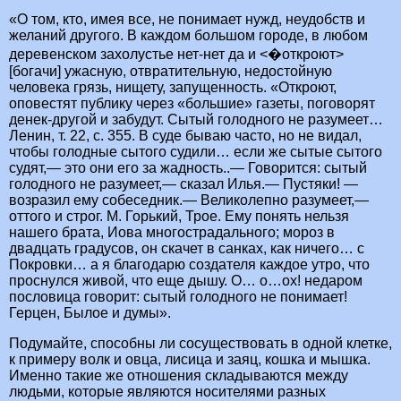
«О том, кто, имея все, не понимает нужд, неудобств и
желаний другого. В каждом большом городе, в любом
деревенском захолустье нет-нет да и <�откроют>
[богачи] ужасную, отвратительную, недостойную
человека грязь, нищету, запущенность. «Откроют,
оповестят публику через «большие» газеты, поговорят
денек-другой и забудут. Сытый голодного не разумеет…
Ленин, т. 22, с. 355. В суде бываю часто, но не видал,
чтобы голодные сытого судили… если же сытые сытого
судят,— это они его за жадность..— Говорится: сытый
голодного не разумеет,— сказал Илья.— Пустяки! —
возразил ему собеседник.— Великолепно разумеет,—
оттого и строг. М. Горький, Трое. Ему понять нельзя
нашего брата, Иова многострадального; мороз в
двадцать градусов, он скачет в санках, как ничего… с
Покровки… а я благодарю создателя каждое утро, что
проснулся живой, что еще дышу. О… о…ох! недаром
пословица говорит: сытый голодного не понимает!
Герцен, Былое и думы».
Подумайте, способны ли сосуществовать в одной клетке,
к примеру волк и овца, лисица и заяц, кошка и мышка.
Именно такие же отношения складываются между
людьми, которые являются носителями разных