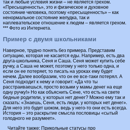
так и любые условия жизни – не является грехом.
«Пресыщенность», это и физическое и духовное
состояние человека, поэтому «пресыщенность» – как
ненормальное состояние желудка, так и
наплевательское отношение к людям – является грехом.
*** Фото из Интернета.
Пример с двумя школьниками
Наверное, трудно понять без примера. Представим
ситуацию, которая не касается еды. Например, есть два
друга-школьника, Сеня и Саша. Сеня может купить себе
ручку, а Саша не может, поэтому у него только одна, и
если он ее потеряет, то писать на уроках ему будет
нечем. Далее вообразим, что он ее все-таки потерял. А
Сеня подходит к нему и говорит: «Да что ты
расстраиваешься, просто возьми у мамы денег на еще
одну ручку!» Но как объяснить Сене, что есть на свете
бедные родители, у которых нет денег? Можно ему так и
сказать: «Знаешь, Сеня, есть люди, у которых нет денег».
Для него это будет шоком, ведь у него-то они есть всегда.
История – это раскрытие смысла пословицы «сытый
голодного не разумеет».
Читайте также:
Прикольные статусы про