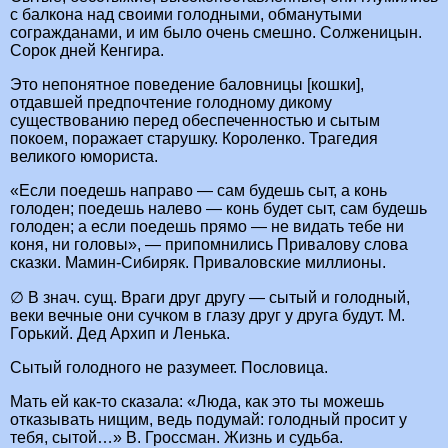
с балкона над своими голодными, обманутыми
согражданами, и им было очень смешно. Солженицын.
Сорок дней Кенгира.
Это непонятное поведение баловницы [кошки],
отдавшей предпочтение голодному дикому
существованию перед обеспеченностью и сытым
покоем, поражает старушку. Короленко. Трагедия
великого юмориста.
«Если поедешь направо — сам будешь сыт, а конь
голоден; поедешь налево — конь будет сыт, сам будешь
голоден; а если поедешь прямо — не видать тебе ни
коня, ни головы», — припомнились Привалову слова
сказки. Мамин-Сибиряк. Приваловские миллионы.
∅ В знач. сущ. Враги друг другу — сытый и голодный,
веки вечные они сучком в глазу друг у друга будут. М.
Горький. Дед Архип и Ленька.
Сытый голодного не разумеет. Пословица.
Мать ей как-то сказала: «Люда, как это ты можешь
отказывать нищим, ведь подумай: голодный просит у
тебя, сытой…» В. Гроссман. Жизнь и судьба.