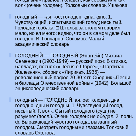
волк (очень голоден). Толковый словарь Ушакова
голодный — -ая, -ое; голоден, -дна, -дно. 1.
Чувствующий, испытывающий голод; несытый.
Голодная собака. □ Штольц за столом говорил
мало, но ел много: видно, что он в самом деле был
голоден. И. Гончаров, Обломов. Малый
академический словарь
ГОЛОДНЫЙ — ГОЛОДНЫЙ (Эпштейн) Михаил
Семенович (1903-1949) — русский поэт. В стихах,
балладах, песнях («Песня о Щорсе», «Партизан
Железняк», сборник «Лирика», 1936) —
революционный пафос 20-30-х гг. Сборник «Песни
и баллады Отечественной войны» (1942). Большой
энциклопедический словарь
голодный — ГОЛОДНЫЙ, ая, ое; голоден, дна,
голодно, дны и голодны. 1. Чувствующий голод,
несытый. Г. волк. Сытый голодного (сущ.) не
разумеет (посл.). Очень голоден: не обедал. 2. полн.
ф. Выражающий чувство голода, вызванный
голодом. Смотреть голодными глазами. Толковый
словарь Ожегова