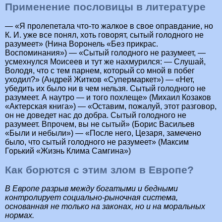
Применение пословицы в литературе
— «Я пролепетала что-то жалкое в свое оправдание, но
К. И. уже все понял, хоть говорят, сытый голодного не
разумеет» (Нина Воронель «Без прикрас.
Воспоминания») — «Сытый голодного не разумеет, ―
усмехнулся Моисеев и тут же нахмурился: ― Слушай,
Володя, что с тем парнем, который со мной в побег
уходил?» (Андрей Житков «Супермаркет») — «Нет,
убедить их было ни в чем нельзя. Сытый голодного не
разумеет. А наутро ― и того похлеще» (Михаил Козаков
«Актерская книга») — «Оставим, пожалуй, этот разговор,
он не доведет нас до добра. Сытый голодного не
разумеет. Впрочем, вы не сытый» (Борис Васильев
«Были и небыли») — «После него, Цезаря, замечено
было, что сытый голодного не разумеет» (Максим
Горький «Жизнь Клима Самгина»)
Как борются с этим злом в Европе?
В Европе разрыв между богатыми и бедными
контролирует социально-рыночная система,
основанная не только на законах, но и на моральных
нормах.