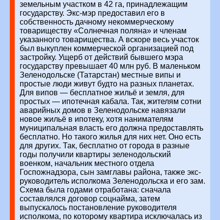
земельным участком в 42 га, принадлежащим
государству. Экс-мэр предоставил его в
собственность дачному некоммерческому
товариществу «Солнечная поляна» и членам
указанного товарищества. А вскоре весь участок
был выкуплен коммерческой организацией под
застройку. Ущерб от действий бывшего мэра
государству превышает 40 млн руб.
В маленьком
Зеленодольске (Татарстан) местные випы и
простые люди живут будто на разных планетах.
Для випов — бесплатное жильё и земля, для
простых — ипотечная кабала. Так, жителям сотни
аварийных домов в Зеленодольске навязали
новое жильё в ипотеку, хотя нанимателям
муниципальная власть его должна предоставлять
бесплатно. Но такого жилья для них нет. Оно есть
для других. Так, бесплатно от города в разные
годы получили квартиры зеленодольский
военком, начальник местного отдела
Госпожнадзора, сын замглавы района, также экс-
руководитель исполкома Зеленодольска и его зам.
Схема была годами отработана: сначала
составлялся договор соцнайма, затем
выпускалось постановление руководителя
исполкома, по которому квартира исключалась из