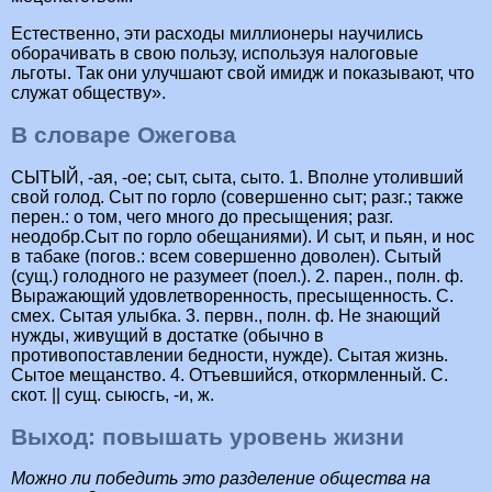
Естественно, эти расходы миллионеры научились
оборачивать в свою пользу, используя налоговые
льготы. Так они улучшают свой имидж и показывают, что
служат обществу».
В словаре Ожегова
СЫТЫЙ, -ая, -ое; сыт, сыта, сыто. 1. Вполне утоливший
свой голод. Сыт по горло (совершенно сыт; разг.; также
перен.: о том, чего много до пресыщения; разг.
неодобр.Сыт по горло обещаниями). И сыт, и пьян, и нос
в табаке (погов.: всем совершенно доволен). Сытый
(сущ.) голодного не разумеет (поел.). 2. парен., полн. ф.
Выражающий удовлетворенность, пресыщенность. С.
смех. Сытая улыбка. 3. первн., полн. ф. Не знающий
нужды, живущий в достатке (обычно в
противопоставлении бедности, нужде). Сытая жизнь.
Сытое мещанство. 4. Отъевшийся, откормленный. С.
скот. || сущ. сыюсгь, -и, ж.
Выход: повышать уровень жизни
Можно ли победить это разделение общества на