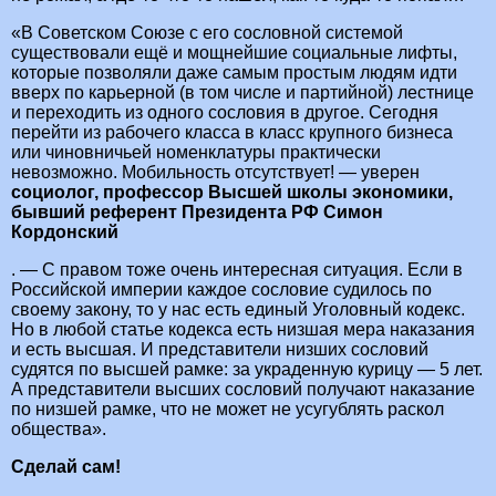
«В Советском Союзе с его сословной системой
существовали ещё и мощнейшие социальные лифты,
которые позволяли даже самым простым людям идти
вверх по карьерной (в том числе и партийной) лестнице
и переходить из одного сословия в другое. Сегодня
перейти из рабочего класса в класс крупного бизнеса
или чиновничьей номенклатуры практически
невозможно. Мобильность отсутствует! — уверен
социолог, профессор Высшей школы экономики,
бывший референт Президента РФ Симон
Кордонский
. — С правом тоже очень интересная ситуация. Если в
Российской империи каждое сословие судилось по
своему закону, то у нас есть единый Уголовный кодекс.
Но в любой статье кодекса есть низшая мера наказания
и есть высшая. И представители низших сословий
судятся по высшей рамке: за украденную курицу — 5 лет.
А представители высших сословий получают наказание
по низшей рамке, что не может не усугублять раскол
общества».
Сделай сам!