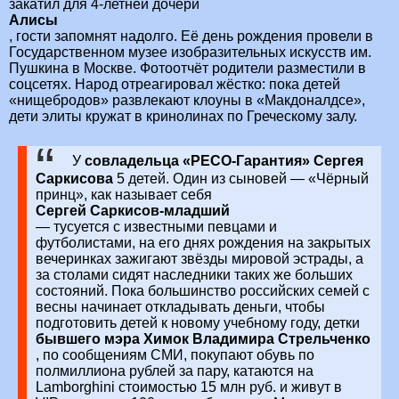
закатил для 4-летней дочери
Алисы
, гости запомнят надолго. Её день рождения провели в
Государственном музее изобразительных искусств им.
Пушкина в Москве. Фотоотчёт родители разместили в
соцсетях. Народ отреагировал жёстко: пока детей
«нищебродов» развлекают клоуны в «Макдоналдсе»,
дети элиты кружат в кринолинах по Греческому залу.
У
совладельца «РЕСО-Гарантия» Сергея
Саркисова
5 детей. Один из сыновей — «Чёрный
принц», как называет себя
Сергей Саркисов-младший
— тусуется с известными певцами и
футболистами, на его днях рождения на закрытых
вечеринках зажигают звёзды мировой эстрады, а
за столами сидят наследники таких же больших
состояний.
Пока большинство российских семей с
весны начинает откладывать деньги, чтобы
подготовить детей к новому учебному году, детки
бывшего мэра Химок Владимира Стрельченко
, по сообщениям СМИ, покупают обувь по
полмиллиона рублей за пару, катаются на
Lamborghini стоимостью 15 млн руб. и живут в