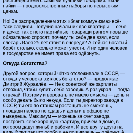
распределители с самыми лучшими товарами. Были
пайки — продовольственные наборы по невысоким
ценам.
Но! За распределением этих «благ коммунизма» всё-
таки следили. Получил начальник две квартиры — себе
и дочке, так с него партийные товарищи рангом повыше
обязательно спросят: почему ты себе две взял, если
слесарь Вася 25 лет стоит в очереди? А сейчас богатый
берёт столько, сколько может унести. И ни один человек
в государстве не имеет права его одёрнуть.
Откуда богатства?
Другой вопрос, который чётко отслеживали в СССР, —
откуда у человека взялось богатство? — продолжает
Дмитрий Журавлёв. — Не с советской же зарплаты
отложил, чтобы купить себе заводик. А раз украл — тогда
отвечай. Поэтому и воровать не имело смысла — деньги
особо девать было некуда. Если ты директор завода в
СССР, ты его по станкам растащить не сможешь,
площади налево не сдашь и деньги в офшор не
выведешь. Максимум — можешь за счёт завода
построить себе хорошую квартиру, причём в доме, в
котором дадут жильё и рабочим. И все друг у друга на
виду будут, так что особо и не пошикуешь — одёрнут. А