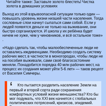
Читайте также:
Заставьте золото блестеть! Чистка
золота в домашних условиях
Выход из этой взрывоопасной ситуации только один —
повышать уровень жизни низшей части населения. Тогда
сословные слои начнут сыпаться сами собой. Если у
людей появятся деньги не только на выживание, они
быстро сорганизуются. И школа у их ребёнка будет
ничем не хуже, чем у чиновников, и всё остальное тоже»
.
«Надо сделать так, чтобы малообеспеченные люди не
оставались иждивенцами. Необходимо создать систему
рабочих мест, в частности в моногородах, чтобы люди не
на пособия выживали, сами своё благосостояние
меняли. Понадобится порядка 40 млн рабочих мест, на
процесс их создания может уйти 5-6 лет» — таков рецепт
от Василия Симчеры.
Кто пытается разделить население Земли на
первый и второй сорта ради сохранения
комфортных условий жизни меньшинства? Кто бы
мог подумать, что XXI век начнется с глобальных
политических потрясений, кризисов, эпидемий.