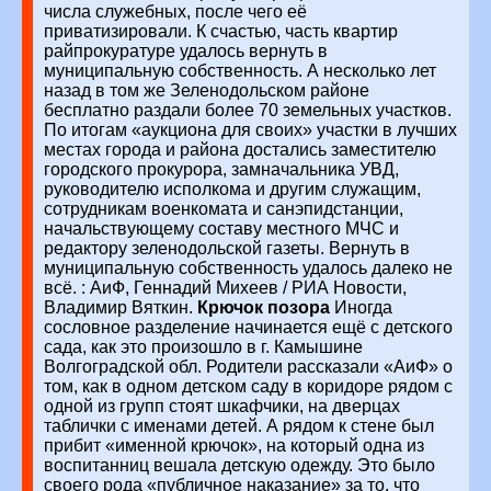
числа служебных, после чего её
приватизировали. К счастью, часть квартир
райпрокуратуре удалось вернуть в
муниципальную собственность.
А несколько лет
назад в том же Зеленодольском районе
бесплатно раздали более 70 земельных участков.
По итогам «аукциона для своих» участки в лучших
местах города и района достались заместителю
городского прокурора, замначальника УВД,
руководителю исполкома и другим служащим,
сотрудникам военкомата и санэпидстанции,
начальствующему составу местного МЧС и
редактору зеленодольской газеты. Вернуть в
муниципальную собственность удалось далеко не
всё.
: АиФ, Геннадий Михеев / РИА Новости,
Владимир Вяткин.
Крючок позора
Иногда
сословное разделение начинается ещё с детского
сада, как это произошло в г. Камышине
Волгоградской обл. Родители рассказали «АиФ» о
том, как в одном детском саду в коридоре рядом с
одной из групп стоят шкафчики, на дверцах
таблички с именами детей. А рядом к стене был
прибит «именной крючок», на который одна из
воспитанниц вешала детскую одежду. Это было
своего рода «публичное наказание» за то, что