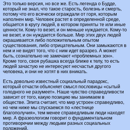
Это только версия, но все же. Есть легенда о Будде,
который не знал, что такое старость, болезнь и смерть,
потому что его всячески ограждали от горя, которым
наполнен мир. Человек растет в определенной среде,
общается в кругу людей, в котором приняты те или иные
ценности. Кому-то везет, и он меньше нуждается. Кому-то
не везет, и он нуждается больше. Мир этих двух людей
окрашивается либо положительным опытом
существования, либо отрицательным. Они замыкаются в
нем и не видят того, что с ним идет вразрез. А может
быть, сознательно не замечают «проблемных зон».
Кроме того, своя рубашка всегда ближе к телу, то есть
людей зачастую не интересуют несчастья другого
человека, и они не хотят в них вникать.
Есть довольно известный социальный парадокс,
который отчасти объясняет смысл пословицы «сытый
голодного не разумеет». Наше чувство справедливости
зависит от того, какую позицию мы занимаем в
обществе. Элита считает, что мир устроен справедливо,
но чем ниже мы спускаемся по «лестнице
благополучия», тем менее справедливым люди находят
мир. А фразеологизм говорит о фундаментальном
противоречии между людьми разных социальных
положений.