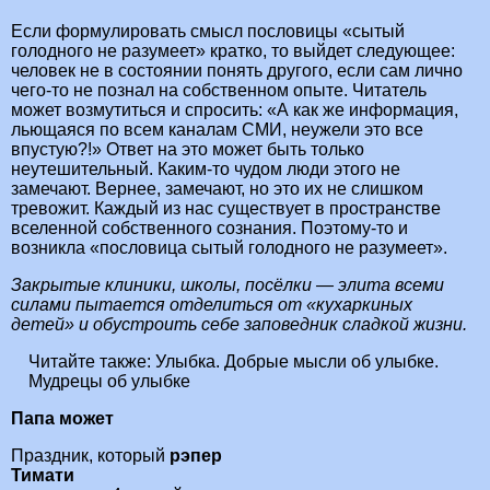
Если формулировать смысл пословицы «сытый
голодного не разумеет» кратко, то выйдет следующее:
человек не в состоянии понять другого, если сам лично
чего-то не познал на собственном опыте. Читатель
может возмутиться и спросить: «А как же информация,
льющаяся по всем каналам СМИ, неужели это все
впустую?!» Ответ на это может быть только
неутешительный. Каким-то чудом люди этого не
замечают. Вернее, замечают, но это их не слишком
тревожит. Каждый из нас существует в пространстве
вселенной собственного сознания. Поэтому-то и
возникла «пословица сытый голодного не разумеет».
Закрытые клиники, школы, посёлки — элита всеми
силами пытается отделиться от «кухаркиных
детей» и обустроить себе заповедник сладкой жизни.
Читайте также:
Улыбка. Добрые мысли об улыбке.
Мудрецы об улыбке
Папа может
Праздник, который
рэпер
Тимати