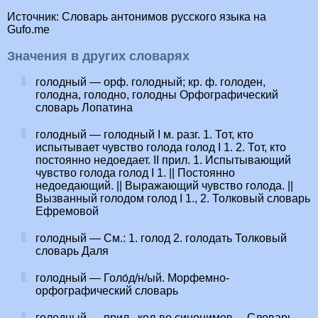
Источник: Словарь антонимов русского языка на
Gufo.me
Значения в других словарях
голодный — орф. голодный; кр. ф. голоден,
голодна, голодно, голодны Орфографический
словарь Лопатина
голодный — голодный I м. разг. 1. Тот, кто
испытывает чувство голода голод I 1. 2. Тот, кто
постоянно недоедает. II прил. 1. Испытывающий
чувство голода голод I 1. || Постоянно
недоедающий. || Выражающий чувство голода. ||
Вызванный голодом голод I 1., 2. Толковый словарь
Ефремовой
голодный — См.: 1. голод 2. голодать Толковый
словарь Даля
голодный — Голо́д/н/ый. Морфемно-
орфографический словарь
голодный — прил., кол-во синонимов… Словарь