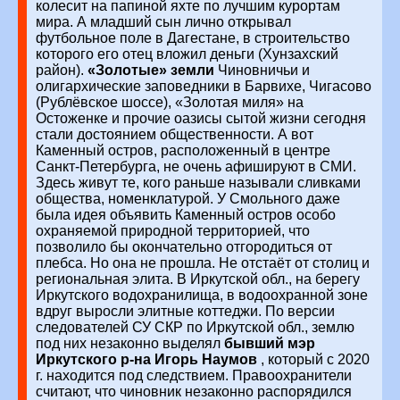
колесит на папиной яхте по лучшим курортам
мира. А младший сын лично открывал
футбольное поле в Дагестане, в строительство
которого его отец вложил деньги (Хунзахский
район).
«Золотые» земли
Чиновничьи и
олигархические заповедники в Барвихе, Чигасово
(Рублёвское шоссе), «Золотая миля» на
Остоженке и прочие оазисы сытой жизни сегодня
стали достоянием общественности. А вот
Каменный остров, расположенный в центре
Санкт-Петербурга, не очень афишируют в СМИ.
Здесь живут те, кого раньше называли сливками
общества, номенклатурой. У Смольного даже
была идея объявить Каменный остров особо
охраняемой природной территорией, что
позволило бы окончательно отгородиться от
плебса. Но она не прошла.
Не отстаёт от столиц и
региональная элита. В Иркутской обл., на берегу
Иркутского водохранилища, в водоохранной зоне
вдруг выросли элитные коттеджи. По версии
следователей СУ СКР по Иркутской обл., землю
под них незаконно выделял
бывший мэр
Иркутского р-на Игорь Наумов
, который с 2020
г. находится под следствием.
Правоохранители
считают, что чиновник незаконно распорядился