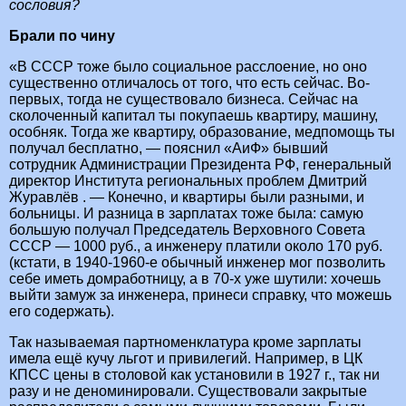
сословия?
Брали по чину
«В СССР тоже было социальное расслоение, но оно
существенно отличалось от того, что есть сейчас. Во-
первых, тогда не существовало бизнеса. Сейчас на
сколоченный капитал ты покупаешь квартиру, машину,
особняк. Тогда же квартиру, образование, медпомощь ты
получал бесплатно, — пояснил «АиФ» бывший
сотрудник Администрации Президента РФ, генеральный
директор Института региональных проблем Дмитрий
Журавлёв . — Конечно, и квартиры были разными, и
больницы. И разница в зарплатах тоже была: самую
большую получал Председатель Верховного Совета
СССР — 1000 руб., а инженеру платили около 170 руб.
(кстати, в 1940-1960-е обычный инженер мог позволить
себе иметь домработницу, а в 70-х уже шутили: хочешь
выйти замуж за инженера, принеси справку, что можешь
его содержать).
Так называемая партноменклатура кроме зарплаты
имела ещё кучу льгот и привилегий. Например, в ЦК
КПСС цены в столовой как установили в 1927 г., так ни
разу и не деноминировали. Существовали закрытые