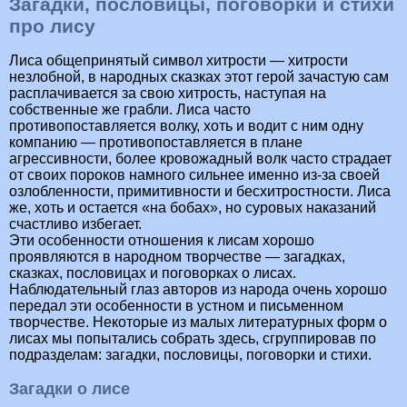
Загадки, пословицы, поговорки и стихи
про лису
Лиса общепринятый символ хитрости — хитрости
незлобной, в народных сказках этот герой зачастую сам
расплачивается за свою хитрость, наступая на
собственные же грабли. Лиса часто
противопоставляется волку, хоть и водит с ним одну
компанию — противопоставляется в плане
агрессивности, более кровожадный волк часто страдает
от своих пороков намного сильнее именно из-за своей
озлобленности, примитивности и бесхитростности. Лиса
же, хоть и остается «на бобах», но суровых наказаний
счастливо избегает.
Эти особенности отношения к лисам хорошо
проявляются в народном творчестве — загадках,
сказках, пословицах и поговорках о лисах.
Наблюдательный глаз авторов из народа очень хорошо
передал эти особенности в устном и письменном
творчестве. Некоторые из малых литературных форм о
лисах мы попытались собрать здесь, сгруппировав по
подразделам: загадки, пословицы, поговорки и стихи.
Загадки о лисе