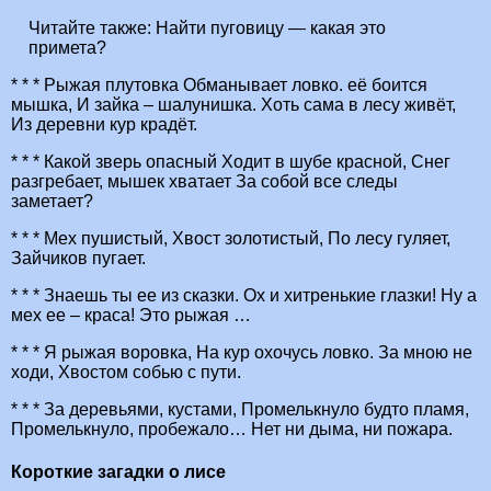
Читайте также:
Найти пуговицу — какая это
примета?
* * * Рыжая плутовка Обманывает ловко. её боится
мышка, И зайка – шалунишка. Хоть сама в лесу живёт,
Из деревни кур крадёт.
* * * Какой зверь опасный Ходит в шубе красной, Снег
разгребает, мышек хватает За собой все следы
заметает?
* * * Мех пушистый, Хвост золотистый, По лесу гуляет,
Зайчиков пугает.
* * * Знаешь ты ее из сказки. Ох и хитренькие глазки! Ну а
мех ее – краса! Это рыжая …
* * * Я рыжая воровка, На кур охочусь ловко. За мною не
ходи, Хвостом собью с пути.
* * * За деревьями, кустами, Промелькнуло будто пламя,
Промелькнуло, пробежало… Нет ни дыма, ни пожара.
Короткие загадки о лисе