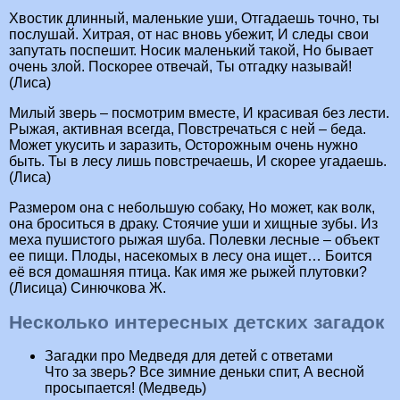
Хвостик длинный, маленькие уши, Отгадаешь точно, ты
послушай. Хитрая, от нас вновь убежит, И следы свои
запутать поспешит. Носик маленький такой, Но бывает
очень злой. Поскорее отвечай, Ты отгадку называй!
(Лиса)
Милый зверь – посмотрим вместе, И красивая без лести.
Рыжая, активная всегда, Повстречаться с ней – беда.
Может укусить и заразить, Осторожным очень нужно
быть. Ты в лесу лишь повстречаешь, И скорее угадаешь.
(Лиса)
Размером она с небольшую собаку, Но может, как волк,
она броситься в драку. Стоячие уши и хищные зубы. Из
меха пушистого рыжая шуба. Полевки лесные – объект
ее пищи. Плоды, насекомых в лесу она ищет… Боится
её вся домашняя птица. Как имя же рыжей плутовки?
(Лисица) Синючкова Ж.
Несколько интересных детских загадок
Загадки про Медведя для детей с ответами
Что за зверь? Все зимние деньки спит, А весной
просыпается! (Медведь)