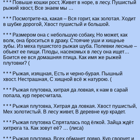
* * * Повыше кошки рост, Живет в норе, в лесу. Пушистый
рыжий хвост, Все знаем мы …
* * * Посмотрите-ка, какая – Вся горит, как золотая. Ходит
в шубке дорогой, Хвост пушистый и большой.
* * * Размером она с небольшую собаку, Но может, как
волк, она броситься в драку. Стоячие уши и хищные
зубы. Из меха пушистого рыжая шуба. Полевки лесные –
объект ее пищи. Плоды, насекомых в лесу она ищет…
Боится ее вся домашняя птица. Как имя же рыжей
плутовки? (
* * * Рыжая, изящная, Есть и черно-бурая. Пышный
хвост. Нестрашная, С хищной всё ж натурою. (
* * * Рыжая плутовка, хитрая да ловкая, к нам в сарай
попала, кур пересчитала.
* * * Рыжая плутовка, Хитрая да ловкая. Хвост пушистый,
Мех золотистый. В лесу живет, В деревне кур крадет.
* * * Рыжая плутовка Спряталась под ёлкой. Зайца ждёт
хитрюга та. Как зовут её? … (лиса)
* * * Рыжая плутовка, Всех обманет ловко, Кур сворует и