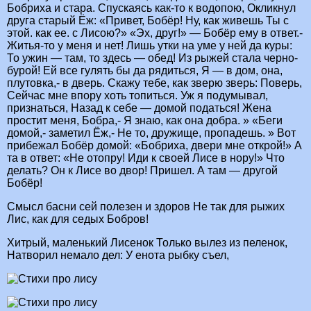
Бобриха и стара. Спускаясь как-то к водопою, Окликнул
друга старый Ёж: «Привет, Бобёр! Ну, как живешь Ты с
этой. как ее. с Лисою?» «Эх, друг!» — Бобёр ему в ответ.-
Житья-то у меня и нет! Лишь утки на уме у ней да куры:
То ужин — там, то здесь — обед! Из рыжей стала черно-
бурой! Ей все гулять бы да рядиться, Я — в дом, она,
плутовка,- в дверь. Скажу тебе, как зверю зверь: Поверь,
Сейчас мне впору хоть топиться. Уж я подумывал,
признаться, Назад к себе — домой податься! Жена
простит меня, Бобра,- Я знаю, как она добра. » «Беги
домой,- заметил Ёж,- Не то, дружище, пропадешь. » Вот
прибежал Бобёр домой: «Бобриха, двери мне открой!» А
та в ответ: «Не отопру! Иди к своей Лисе в нору!» Что
делать? Он к Лисе во двор! Пришел. А там — другой
Бобёр!
Смысл басни сей полезен и здоров Не так для рыжих
Лис, как для седых Бобров!
Хитрый, маленький Лисенок Только вылез из пеленок,
Натворил немало дел: У енота рыбку съел,