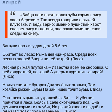
хитрей
«Зайца ноги носят, волка зубы кормят, лису
хвост бережет.» Так всегда говорили о рыжей
плутовке. И ведь верно: именно пушистый хвост
спасает лису от погони, она ловко заметает свои
следы на снегу.
Загадки про лису для детей 5-6 лет
Обитает во лесах Рыжа девица-краса. Среди всех
лесных зверей Зверя нет её хитрей. (Лиса)
Лесная рыжая плутовка – Известна всем её сноровка. С
ней аккуратней, не зевай А дверь в курятник запирай!
(Лиса)
Ночью светят с бугорка Два зелёных огонька, Там
хозяйка рыжей шубы На зайчишек точит зубы. (Лиса)
Она таскать цыплят украдкой любит — И убегает,
прячется в леса, Боясь в селе охотничьего пса. Она
детишек кормит и голубит, Но рыжий хвост и выдаёт и
губит Плутовку под названием… (Лиса)