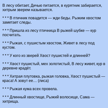
В лесу обитает, Дичью питается, в курятник забирается,
хитрым зверем называется.
* * * В птичник повадится — жди беды. Рыжим хвостом
заметает следы.
* * * Пришла из лесу птичница В рыжей шубке — кур
посчитать.
* * * Рыжая, с пушистым хвостом, Живет в лесу под
кустом.
* * * У кого из зверей Хвост пушистей и длинней?
* * * Хвост пушистый, мех золотистый, В лесу живет, кур в
деревне крадёт.
* * * Хитрая плутовка, рыжая головка, Хвост пушистый —
краса! А зовут ее… (лиса)
* * * Рыжая кума всех провела.
* * * Длинный хвостище, Рыжий волосище, Сама —
хитрища.