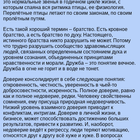
это нормальные звенья в годичном цикле жизни, с
которым спаяна вся ритмика птицы, ее физиология.
Перелётные птицы летают по своим законам, по своим
пролётным путям.
Есть такой хороший термин – братство. Есть кровное
братство, а есть братство по духу. Настоящего,
истинного братства никто разрушить не может. Потому
что трудно разрушить сообщество здравомыслящих
людей, связанных определенным состоянием духа и
уровнем сознания, объединенных принципами
нравственности и морали. Дружба – это понятие вечное.
Дружба в огне не горит и в воде не тонет.
Доверие консолидирует в себе следующие понятия:
откровенность, честность, уверенность в чьей-то
добросовестности, искренность. Полное доверие, равно
как и полное недоверие, редки. Человеку свойственны
сомнения, ему присуща природная недоверчивость.
Низкий уровень взаимного доверия приводит к
конфликтам, интригам. Доверие в личной жизни, в
бизнесе, может способствовать достижению больших
результатов, привести к развитию. И, наоборот,
недоверие ведёт к регрессу, люди теряют мотивацию,
относятся друг к другу всё хуже и хуже. В вопросах