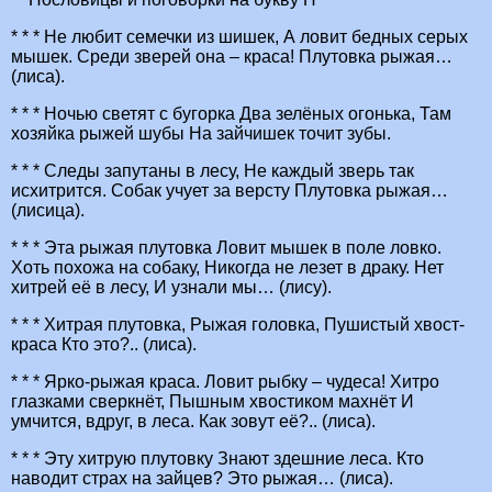
* * * Не любит семечки из шишек, А ловит бедных серых
мышек. Среди зверей она – краса! Плутовка рыжая…
(лиса).
* * * Ночью светят с бугорка Два зелёных огонька, Там
хозяйка рыжей шубы На зайчишек точит зубы.
* * * Следы запутаны в лесу, Не каждый зверь так
исхитрится. Собак учует за версту Плутовка рыжая…
(лисица).
* * * Эта рыжая плутовка Ловит мышек в поле ловко.
Хоть похожа на собаку, Никогда не лезет в драку. Нет
хитрей её в лесу, И узнали мы… (лису).
* * * Хитрая плутовка, Рыжая головка, Пушистый хвост-
краса Кто это?.. (лиса).
* * * Ярко-рыжая краса. Ловит рыбку – чудеса! Хитро
глазками сверкнёт, Пышным хвостиком махнёт И
умчится, вдруг, в леса. Как зовут её?.. (лиса).
* * * Эту хитрую плутовку Знают здешние леса. Кто
наводит страх на зайцев? Это рыжая… (лиса).