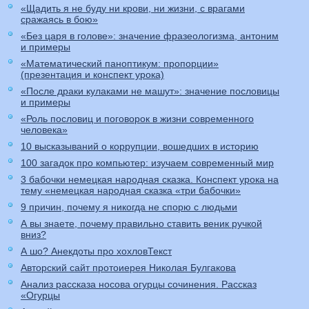
«Щадить я не буду ни крови, ни жизни, с врагами
сражаясь в бою»
«Без царя в голове»: значение фразеологизма, антоним
и примеры
«Математический паноптикум: пропорции»
(презентация и конспект урока)
«После драки кулаками не машут»: значение пословицы
и примеры
«Роль пословиц и поговорок в жизни современного
человека»
10 высказываний о коррупции, вошедших в историю
100 загадок про компьютер: изучаем современный мир
3 бабочки немецкая народная сказка. Конспект урока на
тему «немецкая народная сказка «три бабочки»
9 причин, почему я никогда не спорю с людьми
А вы знаете, почему правильно ставить веник ручкой
вниз?
А шо? Анекдоты про хохловТекст
Авторский сайт протоиерея Николая Булгакова
Анализ рассказа носова огурцы сочинения. Рассказ
«Огурцы