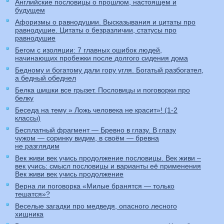
Английские пословицы о прошлом, настоящем и
будущем
Афоризмы о равнодушии. Высказывания и цитаты про
равнодушие. Цитаты о безразличии, статусы про
равнодушие
Бегом с изоляции: 7 главных ошибок людей,
начинающих пробежки после долгого сидения дома
Бедному и богатому дали гору угля. Богатый разбогател,
а бедный обеднел
Белка шишки все грызет. Пословицы и поговорки про
белку
Беседа на тему » Ложь человека не красит»! (1-2
классы)
Бесплатный фрагмент — Бревно в глазу. В глазу
чужом — соринку видим, в своём — бревна
не разглядим
Век живи век учись продолжение пословицы. Век живи –
век учись: смысл пословицы и варианты её применения
Век живи век учись продолжение
Верна ли поговорка «Милые бранятся — только
тешатся»?
Веселые загадки про медведя, опасного лесного
хищника