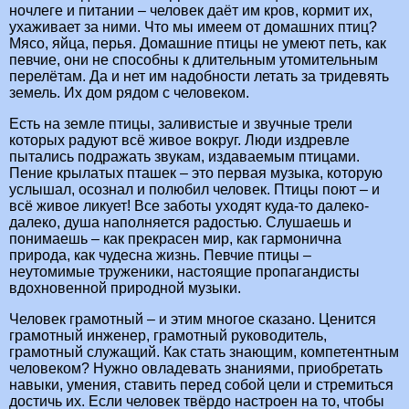
ночлеге и питании – человек даёт им кров, кормит их,
ухаживает за ними. Что мы имеем от домашних птиц?
Мясо, яйца, перья. Домашние птицы не умеют петь, как
певчие, они не способны к длительным утомительным
перелётам. Да и нет им надобности летать за тридевять
земель. Их дом рядом с человеком.
Есть на земле птицы, заливистые и звучные трели
которых радуют всё живое вокруг. Люди издревле
пытались подражать звукам, издаваемым птицами.
Пение крылатых пташек – это первая музыка, которую
услышал, осознал и полюбил человек. Птицы поют – и
всё живое ликует! Все заботы уходят куда-то далеко-
далеко, душа наполняется радостью. Слушаешь и
понимаешь – как прекрасен мир, как гармонична
природа, как чудесна жизнь. Певчие птицы –
неутомимые труженики, настоящие пропагандисты
вдохновенной природной музыки.
Человек грамотный – и этим многое сказано. Ценится
грамотный инженер, грамотный руководитель,
грамотный служащий. Как стать знающим, компетентным
человеком? Нужно овладевать знаниями, приобретать
навыки, умения, ставить перед собой цели и стремиться
достичь их. Если человек твёрдо настроен на то, чтобы