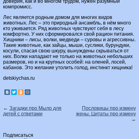
доверия, как и во многом трудом, нужен разумный
компромисс.
Лес является родным домом для многих видов
животных. Лес – это природный ансамбль, в нём много
кто уживается. Ряд животных чувствуют себя в лесу
комфортно. У них сформировался свой рацион питания.
Хищники – лисы, волки, медведи – суровы и агрессивны.
Такие животные, как зайцы, мыши, суслики, бурундуки,
косули, спасая свою шкуру, вынуждены скрываться от
них. Волки нападают не только на животных небольших
размеров, но и на крупных особей: на оленей, лосей,
кабанов. Это желание утолить голод, инстинкт хищника!
detskiychas.ru
←
Загадки про Мыло для
Пословицы про измену
детей с ответами
жены. Цитаты про измену
→
Подписаться