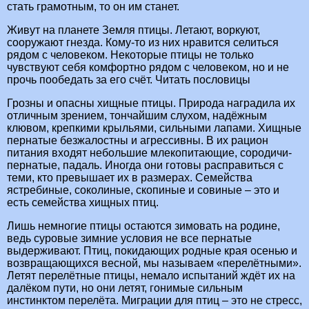
стать грамотным, то он им станет.
Живут на планете Земля птицы. Летают, воркуют,
сооружают гнезда. Кому-то из них нравится селиться
рядом с человеком. Некоторые птицы не только
чувствуют себя комфортно рядом с человеком, но и не
прочь пообедать за его счёт. Читать пословицы
Грозны и опасны хищные птицы. Природа наградила их
отличным зрением, тончайшим слухом, надёжным
клювом, крепкими крыльями, сильными лапами. Хищные
пернатые безжалостны и агрессивны. В их рацион
питания входят небольшие млекопитающие, сородичи-
пернатые, падаль. Иногда они готовы расправиться с
теми, кто превышает их в размерах. Семейства
ястребиные, соколиные, скопиные и совиные – это и
есть семейства хищных птиц.
Лишь немногие птицы остаются зимовать на родине,
ведь суровые зимние условия не все пернатые
выдерживают. Птиц, покидающих родные края осенью и
возвращающихся весной, мы называем «перелётными».
Летят перелётные птицы, немало испытаний ждёт их на
далёком пути, но они летят, гонимые сильным
инстинктом перелёта. Миграции для птиц – это не стресс,