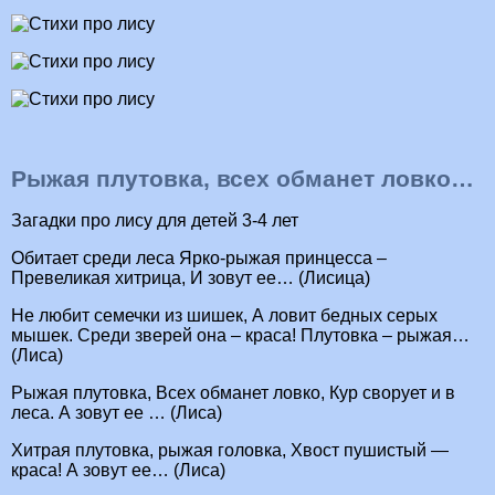
Рыжая плутовка, всех обманет ловко…
Загадки про лису для детей 3-4 лет
Обитает среди леса Ярко-рыжая принцесса –
Превеликая хитрица, И зовут ее… (Лисица)
Не любит семечки из шишек, А ловит бедных серых
мышек. Среди зверей она – краса! Плутовка – рыжая…
(Лиса)
Рыжая плутовка, Всех обманет ловко, Кур сворует и в
леса. А зовут ее … (Лиса)
Хитрая плутовка, рыжая головка, Хвост пушистый —
краса! А зовут ее… (Лиса)