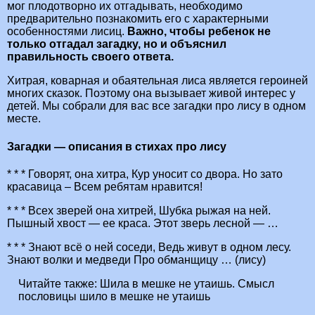
мог плодотворно их отгадывать, необходимо
предварительно познакомить его с характерными
особенностями лисиц.
Важно, чтобы ребенок не
только отгадал загадку, но и объяснил
правильность своего ответа.
Хитрая, коварная и обаятельная лиса является героиней
многих сказок. Поэтому она вызывает живой интерес у
детей. Мы собрали для вас все загадки про лису в одном
месте.
Загадки — описания в стихах про лису
* * * Говорят, она хитра, Кур уносит со двора. Но зато
красавица – Всем ребятам нравится!
* * * Всех зверей она хитрей, Шубка рыжая на ней.
Пышный хвост — ее краса. Этот зверь лесной — …
* * * Знают всё о ней соседи, Ведь живут в одном лесу.
Знают волки и медведи Про обманщицу … (лису)
Читайте также:
Шила в мешке не утаишь. Смысл
пословицы шило в мешке не утаишь