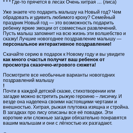
* * * Где-то прячется в лесах Очень хитрая … (лиса)
Уже знаете что подарить малышу на Новый год? Чем
обрадовать и удивить любимого кроху? Семейный
праздник Новый год — это возможность подарить
ребенку яркие эмоции от совместных развлечений.
Пусть малыш запомнит на всю жизнь эти волшебство и
сказку! Лучшие новогоднее поздравление малышу —
персональное интерактивное поздравление!
Скачайте серию в подарок к Новому году и вы увидите
как много счастья получит ваш ребенок от
просмотра сказочно-игрового сюжета!
Посмотрите все необычные варианты новогодних
поздравлений малышу
!
Почти в каждой детской сказке, стихотворении или
загадке можно встретить рыжую героиню – лисичку. И
везде она наделена своими настоящими чертами и
внешностью. Хитрая, рыжая плутовка изящна и стройна.
В загадках про лису описаны все её повадки. Эти
короткие или сложные загадки обязательно понравятся
вашим малышам и они с лёгкостью их разгадают.