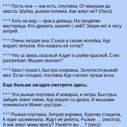
* * * Пусть она — как есть, плутовка, От макушки до
хвоста. Шубка, рыжая головка, Как зовут ее? (Лиса)
* * * Хоть на вид — краса девица, На проделки
мастерица, Кто дружить захочет с ней? Зверя нет в лесу
хитрей.
* * * Очень хитрая она: Съела в сказке колобка, Кур
ворует, петухов. Кто назвать её готов?
* * * Что за зверь опасный Ходит в шубке красной, Снег
разгребает, Мышек хватает?
* * * Хвост пушист, быстра сноровка, Золотисто-рыжий
мех. Если голодно, плутовка Кур считает лучше всех.
Еще больше загадок смотрите здесь:
* * * Эта рыжая плутовка И коварна, и хитра. Быстрых
зайцев ловит ловко, Кур ворует со двора. И мышами
поживиться Может шустрая …
* * * Рыжая плутовка, Хитрая воровка. Курочку стащила,
К норе засеменила. Ждут её ребята, Рыжие … (лисята),
А как зовут маму-красу? Узнаёте вы …? (лису)