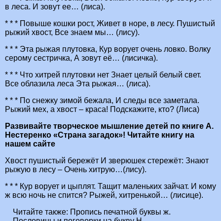
в леса. И зовут ее… (лиса).
* * * Повыше кошки рост, Живет в норе, в лесу. Пушистый
рыжий хвост, Все знаем мы… (лису).
* * * Эта рыжая плутовка, Кур ворует очень ловко. Волку
серому сестричка, А зовут её… (лисичка).
* * * Что хитрей плутовки нет Знает целый белый свет.
Все облазила леса Эта рыжая… (лиса).
* * * По снежку зимой бежала, И следы все заметала.
Рыжий мех, а хвост – краса! Подскажите, кто? (Лиса)
Развивайте творческое мышление детей по книге А.
Нестеренко «Страна загадок»! Читайте книгу на
нашем сайте
Хвост пушистый бережёт И зверюшек стережёт: Знают
рыжую в лесу – Очень хитрую…(лису).
* * * Кур ворует и цыплят. Тащит маленьких зайчат. И кому
ж всю ночь не спится? Рыжей, хитренькой… (лисице).
Читайте также:
Пропись печатной буквы ж.
Пословицы и поговорки на букву Н