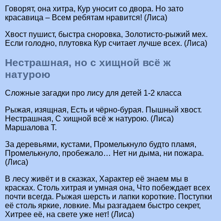
Говорят, она хитра, Кур уносит со двора. Но зато
красавица – Всем ребятам нравится! (Лиса)
Хвост пушист, быстра сноровка, Золотисто-рыжий мех.
Если голодно, плутовка Кур считает лучше всех. (Лиса)
Нестрашная, но с хищной всё ж
натурою
Сложные загадки про лису для детей 1-2 класса
Рыжая, изящная, Есть и чёрно-бурая. Пышный хвост.
Нестрашная, С хищной всё ж натурою. (Лиса)
Маршалова Т.
За деревьями, кустами, Промелькнуло будто пламя,
Промелькнуло, пробежало… Нет ни дыма, ни пожара.
(Лиса)
В лесу живёт и в сказках, Характер её знаем мы в
красках. Столь хитрая и умная она, Что побеждает всех
почти всегда. Рыжая шерсть и лапки короткие. Поступки
её столь яркие, ловкие. Мы разгадаем быстро секрет,
Хитрее её, на свете уже нет! (Лиса)