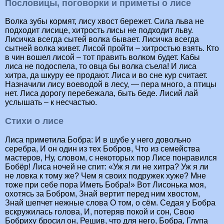
Пословицы, поговорки и приметы о лисе
Волка зубы кормят, лису хвост бережет. Сила льва не
подходит лисице, хитрость лисы не подходит льву.
Лисичка всегда сытей волка бывает. Лисичка всегда
сытней волка живет. Лисой пройти – хитростью взять. Кто
в чин вошел лисой – тот править волком будет. Кабы
лиса не подоспела, то овца бы волка съела! И лиса
хитра, да шкуру ее продают. Лиса и во сне кур считает.
Назначили лису воеводой в лесу, — пера много, а птицы
нет. Лиса дорогу перебежала, быть беде. Лисий лай
услышать – к несчастью.
Стихи о лисе
Лиса приметила Бобра: И в шубе у него довольно
серебра, И он один из тех Бобров, Что из семейства
мастеров, Ну, словом, с некоторых пор Лисе понравился
Бобёр! Лиса ночей не спит: «Уж я ли не хитра? Уж я ли
не ловка к тому же? Чем я своих подружек хуже? Мне
тоже при себе пора Иметь Бобра!» Вот Лисонька моя,
охотясь за Бобром, Знай вертит перед ним хвостом,
Знай шепчет нежные слова О том, о сём. Седая у Бобра
вскружилась голова, И, потеряв покой и сон, Свою
Бобриху бросил он, Решив, что для него, Бобра, Глупа