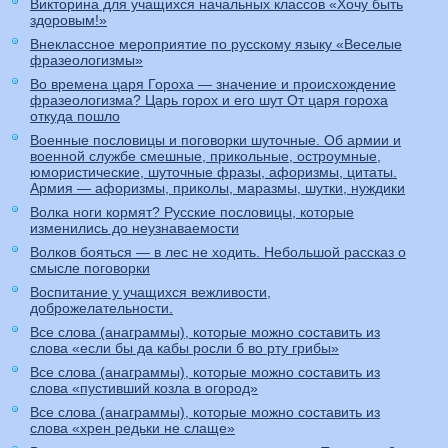
Викторина для учащихся начальных классов «Хочу быть
здоровым!»
Внеклассное мероприятие по русскому языку «Веселые
фразеологизмы»
Во времена царя Гороха — значение и происхождение
фразеологизма? Царь горох и его шут От царя гороха
откуда пошло
Военные пословицы и поговорки шуточные. Об армии и
военной службе смешные, прикольные, остроумные,
юмористические, шуточные фразы, афоризмы, цитаты.
Армия — афоризмы, приколы, маразмы, шутки, нуждики
Волка ноги кормят? Русские пословицы, которые
изменились до неузнаваемости
Волков бояться — в лес не ходить. Небольшой рассказ о
смысле поговорки
Воспитание у учащихся вежливости,
доброжелательности.
Все слова (анаграммы), которые можно составить из
слова «если бы да кабы росли б во рту грибы»
Все слова (анаграммы), которые можно составить из
слова «пустивший козла в огород»
Все слова (анаграммы), которые можно составить из
слова «хрен редьки не слаще»