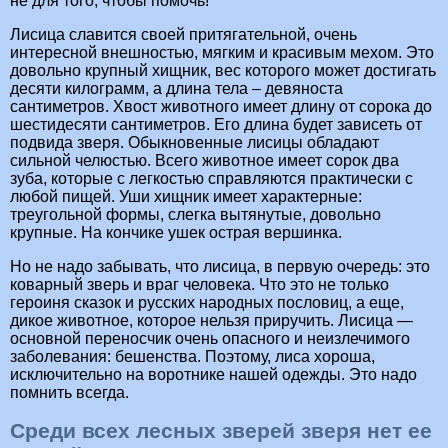
не для того, чтобы помочь!
Лисица славится своей притягательной, очень
интересной внешностью, мягким и красивым мехом. Это
довольно крупный хищник, вес которого может достигать
десяти килограмм, а длина тела – девяноста
сантиметров. Хвост животного имеет длину от сорока до
шестидесяти сантиметров. Его длина будет зависеть от
подвида зверя. Обыкновенные лисицы обладают
сильной челюстью. Всего животное имеет сорок два
зуба, которые с легкостью справляются практически с
любой пищей. Уши хищник имеет характерные:
треугольной формы, слегка вытянутые, довольно
крупные. На кончике ушек острая вершинка.
Но не надо забывать, что лисица, в первую очередь: это
коварный зверь и враг человека. Что это не только
героиня сказок и русских народных пословиц, а еще,
дикое животное, которое нельзя приручить. Лисица —
основной переносчик очень опасного и неизлечимого
заболевания: бешенства. Поэтому, лиса хороша,
исключительно на воротнике нашей одежды. Это надо
помнить всегда.
Среди всех лесных зверей зверя нет ее