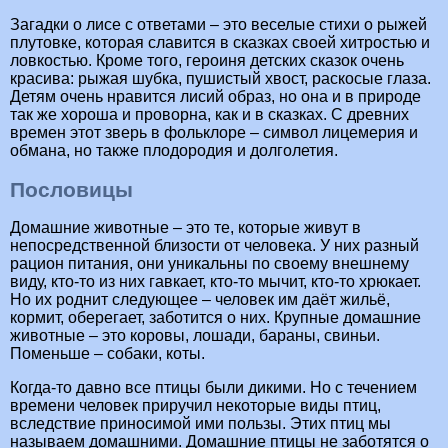
Загадки о лисе с ответами – это веселые стихи о рыжей
плутовке, которая славится в сказках своей хитростью и
ловкостью. Кроме того, героиня детских сказок очень
красива: рыжая шубка, пушистый хвост, раскосые глаза.
Детям очень нравится лисий образ, но она и в природе
так же хороша и проворна, как и в сказках. С древних
времен этот зверь в фольклоре – символ лицемерия и
обмана, но также плодородия и долголетия.
Пословицы
Домашние животные – это те, которые живут в
непосредственной близости от человека. У них разный
рацион питания, они уникальны по своему внешнему
виду, кто-то из них гавкает, кто-то мычит, кто-то хрюкает.
Но их роднит следующее – человек им даёт жильё,
кормит, оберегает, заботится о них. Крупные домашние
животные – это коровы, лошади, бараны, свиньи.
Поменьше – собаки, коты.
Когда-то давно все птицы были дикими. Но с течением
времени человек приручил некоторые виды птиц,
вследствие приносимой ими пользы. Этих птиц мы
называем домашними. Домашние птицы не заботятся о