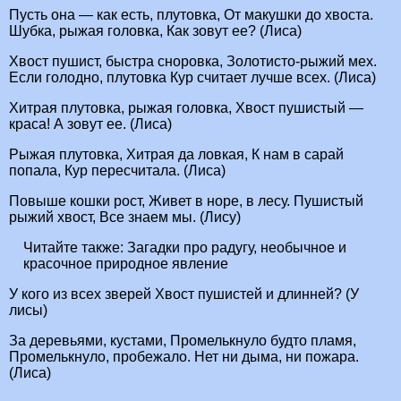
Пусть она — как есть, плутовка, От макушки до хвоста.
Шубка, рыжая головка, Как зовут ее? (Лиса)
Хвост пушист, быстра сноровка, Золотисто-рыжий мех.
Если голодно, плутовка Кур считает лучше всех. (Лиса)
Хитрая плутовка, рыжая головка, Хвост пушистый —
краса! А зовут ее. (Лиса)
Рыжая плутовка, Хитрая да ловкая, К нам в сарай
попала, Кур пересчитала. (Лиса)
Повыше кошки рост, Живет в норе, в лесу. Пушистый
рыжий хвост, Все знаем мы. (Лису)
Читайте также:
Загадки про радугу, необычное и
красочное природное явление
У кого из всех зверей Хвост пушистей и длинней? (У
лисы)
За деревьями, кустами, Промелькнуло будто пламя,
Промелькнуло, пробежало. Нет ни дыма, ни пожара.
(Лиса)