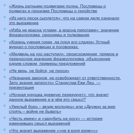
«Жизнь ратными подвигами полна. Пословицы о
подвигах и героизме Пословицы о геройстве
«Из него песок сыплется»: что на самом деле означало
это выражение
«Изба не красна углами, а красна пирогами»: значение
фразеологизма, синонимы и толкование
«Корень учения горек, да плод его сладок» Устный
журнал о пословицах и поговорках.
«Медведь на ухо наступил»: происхождение, прямое и
переносное значение фразеологизма, объяснение
одним словом, примеры предложений
«Не верь, не бойся, не проси»
«Незнание законов, не освобождает от ответственности.
Зато знание запросто» Станислав Ежи Лец. —
презентация
«Ночная кукушка дневную перекукует»: что значит
данное выражение и в чём его смысл?
«Умелый боец – везде молодец» или «Дружно за мир
стоять – войне не бывать»
«Честь имею» и «зарубить на носу» — история
изменивших смысл выражений
«Что значит выражение «»не в коня корм»»»