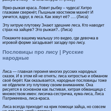
Ярко-рыжая краса. Ловит рыбку – чудеса! Хитро
глазками сверкнёт, Пышным хвостиком махнёт И
умчится, вдруг, в леса. Как зовут её? …. (Лиса)
Эту хитрую плутовку Знают здешние леса. Кто наводит
страх на зайцев? Это рыжая?.. (Лиса)
Покажите вашему малышу это видео, где девочка в
игровой форме загадывает загадку про лису.
Пословицы про лису | Русские
народные
Лиса — главная героиня многих русских народных
сказок. И в этом ей не отнять: лиса хитростью и обманом
своё берёт. Как оказывается, народные пословицы тоже
не обделили эту плутовку своим вниманием. Она
рисуется в основном как льстивая, хитрая обманщица с
множеством имен: лисичка-сестричка, кума-лиса, Лиса
Патрикеевна, лиса-краса.
Лиса всегда приходит на крик помощи зайца, но совсем