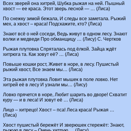
Всех зверей она хитрей, Шубка рыжая на ней. Пышный
хвост — ее краса. Этот зверь лесной — … (Лиса)
По снежку зимой бежала, И следы все заметала. Рыжий
мех, а хвост – краса! Подскажите, кто? (Лиса)
Знают всё о ней соседи, Ведь живут в одном лесу. Знают
волки и медведи Про обманщицу … (Лису) С. Чертков
Рыжая плутовка Спряталась под ёлкой. Зайца ждёт
хитрюга та. Как зовут её? … (Лиса)
Повыше кошки рост, Живет в норе, в лесу. Пушистый
рыжий хвост, Все знаем мы… (Лиса)
Эта рыжая плутовка Ловит мышек в поле ловко. Нет
хитрей её в лесу И узнали мы… (Лису)
Ловко прячется в норе, Любит шарить во дворе! Схватит
куру — и в леса! И зовут её … (Лиса)
Лицо – хитрецо! Хвост – пса! Леса краса! Рыжая …
(Лиса)
Хвост пушистый бережёт И зверюшек стережёт: Знают,
рыжую в лесу – Очень хитрую … (Лису)