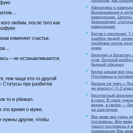
прошлом, настояще
шфуко
Афоризмы о равноду
Высказывания и цита
 матом…
равнодушие. Цитаты
безразличии, статус
кого любим, после того как
равнодушие
рошфуко
Бегом с изоляции: 7 
 вам изменяет счастье.
ошибок людей, нач
пробежки после долг
дома
отов…
Бедному и богатому 
ись – не останавливаются.
угля. Богатый разбог
бедный обеднел
Белка шишки все грыз
Пословицы и поговор
г, тем чаще кто-то другой
Беседа на тему » Ло
: Статусы про разбитое
не красит»! (1-2 клас
Бесплатный фрагмен
ок то и убежал.
в глазу. В глазу чуж
видим, в своём — бр
 это время о муже.
не разглядим
Век живи век учись 
е нужны другие, чтобы
пословицы. Век живи 
смысл пословицы и 
применения Век живи