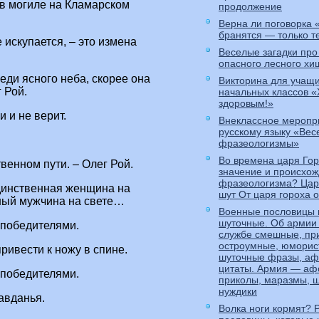
 в могиле на Кламарском
продолжение
Верна ли поговорка
бранятся — только т
 искупается, – это измена
Веселые загадки про
опасного лесного хи
еди ясного неба, скорее она
Викторина для учащ
 Рой.
начальных классов «
здоровым!»
 и не верит.
Внеклассное меропр
русскому языку «Ве
фразеологизмы»
Во времена царя Го
твенном пути. – Олег Рой.
значение и происхо
фразеологизма? Царь
единственная женщина на
шут От царя гороха 
нный мужчина на свете…
Военные пословицы 
шуточные. Об армии
победителями.
службе смешные, пр
остроумные, юморис
привести к ножу в спине.
шуточные фразы, аф
цитаты. Армия — аф
победителями.
приколы, маразмы, ш
нуждики
авданья.
Волка ноги кормят? 