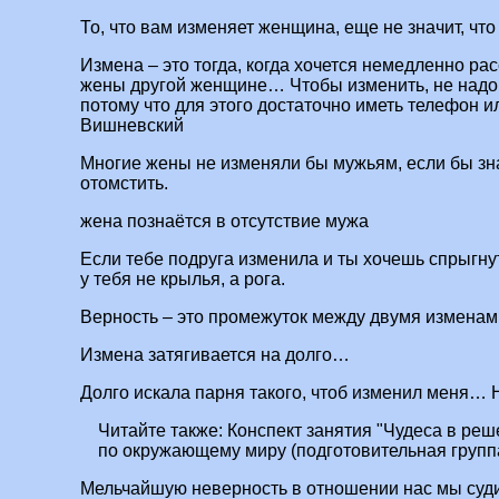
То, что вам изменяет женщина, еще не значит, что
Измена – это тогда, когда хочется немедленно ра
жены другой женщине… Чтобы изменить, не надо 
потому что для этого достаточно иметь телефон и
Вишневский
Многие жены не изменяли бы мужьям, если бы зн
отомстить.
жена познаётся в отсутствие мужа
Если тебе подруга изменила и ты хочешь спрыгнут
у тебя не крылья, а рога.
Верность – это промежуток между двумя изменам
Измена затягивается на долго…
Долго искала парня такого, чтоб изменил меня… Н
Читайте также:
Конспект занятия "Чудеса в реш
по окружающему миру (подготовительная группа
Мельчайшую неверность в отношении нас мы суди