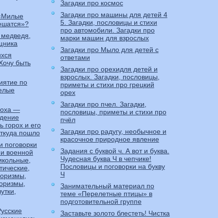
Загадки про космос
Загадки про машины для детей 4
 «Милые
5. Загадки, пословицы и стихи
ешатся»?
про автомобили. Загадки про
 медведя,
марки машин для взрослых
щника
Загадки про Мыло для детей с
ихся
ответами
Хочу быть
Загадки про орехидля детей и
взрослых. Загадки, пословицы,
иятие по
приметы и стихи про грецкий
селые
орех
Загадки про пчел. Загадки,
роха —
пословицы, приметы и стихи про
ждение
пчёл
 горох и его
Загадки про радугу, необычное и
откуда пошло
красочное природное явление
и поговорки
Задания с буквой ч. А вот и буква.
 и военной
Чудесная буква Ч в чепчике!
икольные,
Пословицы и поговорки на букву
тические,
Ч
оризмы,
оризмы,
Занимательный материал по
утки,
теме «Перелетные птицы» в
подготовительной группе
Русские
Заставьте золото блестеть! Чистка