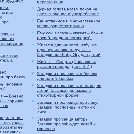
м и будущем
первого лица
шии.
Дурная голова ногам покоя не
ты про
дает: значение и употребление
 о
Единственное и множественное
ы про
число существительных
Ему ссы в глаза – скажет – божья
главных
роса (народная поговорка).
инающих
ого сидения
Живет в длинноногой избушке
одна хулиганка старушка…
Загадки про Бабу-Ягу для детей
дали гору
ател, а
Жизнь — Смерть (Пословицы
русского народа, Даль В.И.)
ет.
Загадки и пословицы о березе
ки про белку
для детей. Берёза
жь человека
Загадки и пословицы о ежах для
сы)
детей. Загадки про ежика в
стихотворной форме
т — Бревно
ом — соринку
Загадки и пословицы про лису.
евна
Загадки, пословицы и стихи о
лисе
продолжение
Загадки про зайца авторы.
– век учись:
Загадки про зайкудля детей и
варианты её
взрослых
 век учись