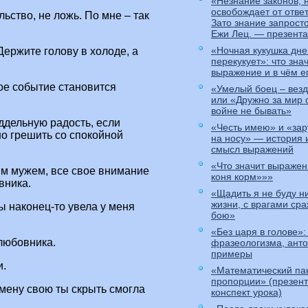
«Незнание законов, 
освобождает от отве
льство, не ложь. По мне – так
Зато знание запрост
Ежи Лец. — презент
«Ночная кукушка дн
ержите голову в холоде, а
перекукует»: что зна
выражение и в чём е
ое событие становится
«Умелый боец – вез
или «Дружно за мир 
войне не бывать»
ддельную радость, если
«Честь имею» и «зар
о грешить со спокойной
на носу» — история
смысл выражений
«Что значит выражен
м мужем, все свое внимание
коня корм»»»
вника.
«Щадить я не буду ни
жизни, с врагами сра
ты наконец-то увела у меня
бою»
«Без царя в голове»:
любовника.
фразеологизма, ант
примеры
и.
«Математический па
пропорции» (презент
мену свою ты скрыть смогла
конспект урока)