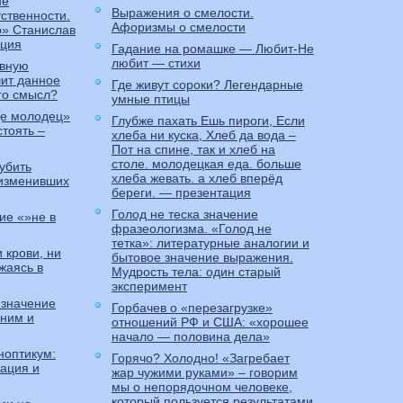
не
Выражения о смелости.
тственности.
Афоризмы о смелости
о» Станислав
ация
Гадание на ромашке — Любит-Не
любит — стихи
евную
чит данное
Где живут сороки? Легендарные
го смысл?
умные птицы
де молодец»
Глубже пахать Ешь пироги, Если
стоять –
хлеба ни куска, Хлеб да вода –
Пот на спине, так и хлеб на
столе. молодецкая еда. больше
убить
хлеба жевать. а хлеб вперёд
 изменивших
береги. — презентация
Голод не теска значение
ие «»не в
фразеологизма. «Голод не
тетка»: литературные аналогии и
 крови, ни
бытовое значение выражения.
жаясь в
Мудрость тела: один старый
эксперимент
 значение
Горбачев о «перезагрузке»
оним и
отношений РФ и США: «хорошее
начало — половина дела»
ноптикум:
Горячо? Холодно! «Загребает
ация и
жар чужими руками» – говорим
мы о непорядочном человеке,
который пользуется результатами