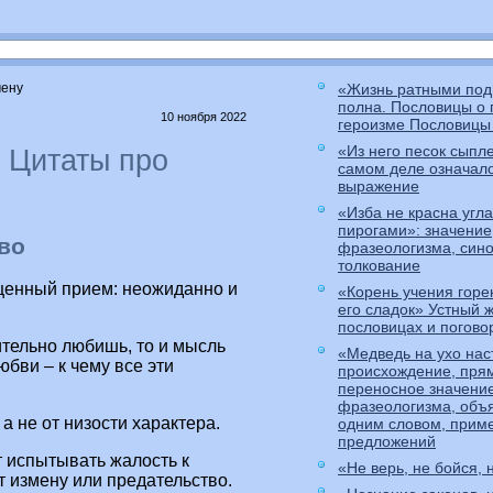
мену
«Жизнь ратными под
полна. Пословицы о 
10 ноября 2022
героизме Пословицы 
«Из него песок сыпле
 Цитаты про
самом деле означало
выражение
«Изба не красна угла
пирогами»: значение
во
фразеологизма, син
толкование
ещенный прием: неожиданно и
«Корень учения горек
его сладок» Устный 
пословицах и погово
ительно любишь, то и мысль
«Медведь на ухо нас
юбви – к чему все эти
происхождение, пря
переносное значени
фразеологизма, объ
а не от низости характера.
одним словом, прим
предложений
 испытывать жалость к
«Не верь, не бойся, 
т измену или предательство.