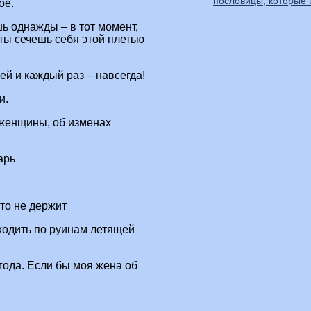
пословицы, которые
ое.
шь однажды – в тот момент,
 ты сечешь себя этой плетью
ей и каждый раз – навсегда!
и.
 женщины, об изменах
арь
кто не держит
 ходить по руинам летящей
года. Если бы моя жена об