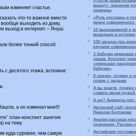
«После драки кулака
машут»: значение по
 вам изменяет счастье.
примеры
«Роль пословиц и по
ссказать что-то важное вместо
жизни современного
вообще выходить из дому,
ли выход в интернет. – Януш
10 высказываний о к
вошедших в историю
100 загадок про ком
али более тонкий способ
изучаем современны
3 бабочки немецкая
сказка. Конспект уро
«немецкая народная 
бабочки»
ь с деcятого этажа, вспомни:
9 причин, почему я н
спорю с людьми
и.
А вы знаете, почему
ставить веник ручкой
А шо? Анекдоты про 
ашла, а он изменил мне!!!
Авторский сайт прот
Николая Булгакова
ете" план-конспект занятия
Анализ рассказа нос
) на тему
сочинения. Рассказ 
Английские пословиц
м куда суровее, чем самую