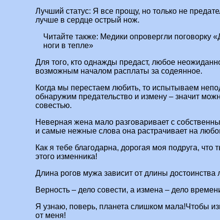
Лучший статус: Я все прощу, но только не предате
лучше в сердце острый нож.
Читайте также:
Медики опровергли поговорку «Д
ноги в тепле»
Для того, кто однажды предаст, любое неожиданн
возможным началом расплаты за содеянное.
Когда мы перестаем любить, то испытываем непо
обнаружим предательство и измену – значит можн
совестью.
Неверная жена мало разговаривает с собственны
и самые нежные слова она растрачивает на любо
Как я тебе благодарна, дорогая моя подруга, что 
этого изменника!
Длина рогов мужа зависит от длины достоинства 
Верность – дело совести, а измена – дело времен
Я узнаю, поверь, планета слишком мала!Чтобы из
от меня!