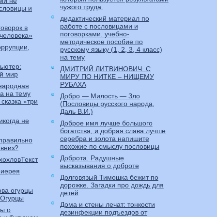
ми не
чужого труда.
словицы и
дидактический материал по
работе с пословицами и
говорок в
поговорками. учебно-
 человека»
методическое пособие по
оррупции,
русскому языку (1, 2, 3, 4 класс)
на тему
пьютер:
ДМИТРИЙ ЛИТВИНОВИЧ: С
й мир
МИРУ ПО НИТКЕ – НИЩЕМУ
РУБАХА
 народная
ка на тему
Добро — Милость — Зло
сказка «три
(Пословицы русского народа,
Даль В.И.)
икогда не
Доброе имя лучше большого
богатства, и добрая слава лучше
серебра и золота напишите
 правильно
похожие по смыслу пословицы
 вниз?
Доброта. Радушные
хохловТекст
высказывания о доброте
оиерея
Долговязый Тимошка бежит по
дорожке. Загадки про дождь для
ова огурцы
детей
«Огурцы
Дома и стены лечат: тонкости
ы о
дезинфекции подъездов от