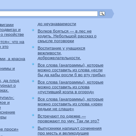
до неузнаваемости
вигами
подвигах и
Волков бояться — в лес не
о геройстве
ходить. Небольшой рассказ о
смысле поговорки
тся»: что на
 это
Воспитание у учащихся
вежливости,
доброжелательности.
ми, а красна
Все слова (анаграммы), которые
онимы и
можно составить из слова «если
бы да кабы росли б во рту грибы»
, да плод
Все слова (анаграммы), которые
журнал о
можно составить из слова
рках.
«пустивший козла в огород»
тупил»:
Все слова (анаграммы), которые
мое и
можно составить из слова «хрен
е
редьки не слаще»
яснение
Встречают по одежке —
еры
провожают по уму. Так ли это?
Выпускники напишут сочинения
не проси»
про месть и великодушие