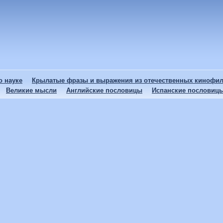
 науке
Крылатые фразы и выражения из отечественных кинофи
Великие мысли
Английские пословицы
Испанские пословиц