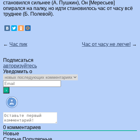
становился сильнее (А. Пушкин), Он [Мересьев]
опирался на палку, но идти становилось час от часу всё
труднее (Б. Полевой).
←
Час пик
Час от часу не легче!
→
Подписаться
авторизуйтесь
Уведомить о
0
комментариев
Новые
Старые
Популярные