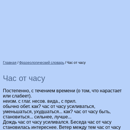
Главная
/
Фразеологический словарь
/
Час от часу
Час от часу
Постепенно, с течением времени (о том, что нарастает
или слабеет).
неизм. с глаг. несов. вида., с прил.
обычно обет. как? час от часу усиливаться,
уменьшаться, ухудшаться... как? час от часу быть,
становиться... сильнее, лучше...
Дождь час от часу усиливался. Беседа час от часу
становилась интереснее. Ветер между тем час от часу