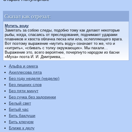
Сказал как отрезал:
Мутить воду
Заметать за собою следы, подобно тому как делают некоторые
рыбы, когда, спасаясь от преследования, поднимают ударами
плавников и хвоста облачка песка или ила, ослепляющего врага.
Вот поэтому выражение «мутить воду» означает то же, что и
«хитрить», «сбивать с толку окружающих». Мы пахали…
Выражение это, всего вероятнее, почерпнуто народом из басни
«Муха» поэта И. И. Дмитриева,...
Альфа и омега
Ахиллесова пята
Без году неделя (неделю)
Без лишних слов
Без пяти минут
Без сучка без задоринки
Белый свет
Битый час
Бить баклуши
Бить ключом
Ближе к делу