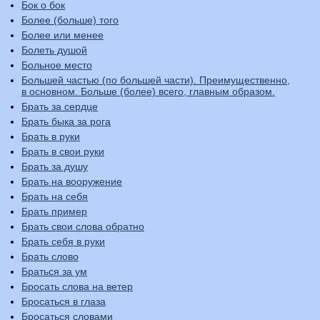
Бок о бок
Более (больше) того
Более или менее
Болеть душой
Больное место
Большей частью (по большей части). Преимущественно,
в основном. Больше (более) всего, главным образом.
Брать за сердце
Брать быка за рога
Брать в руки
Брать в свои руки
Брать за душу
Брать на вооружение
Брать на себя
Брать пример
Брать свои слова обратно
Брать себя в руки
Брать слово
Браться за ум
Бросать слова на ветер
Бросаться в глаза
Бросаться словами