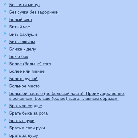
Без пяти минут
Без сучка без задоринки
Белый свет
Битый час
Бить баклуши
Бить ключом
Ближе к делу
Бок о бок
Более (больше) того
Более или менее
Болеть душой
Больное место
Большей частью (по большей части). Преимущественно,
в основном. Больше (более) всего, главным образом.
Брать за сердце
Брать быка за рога
Брать в руки
Брать в свои руки
Брать за душу