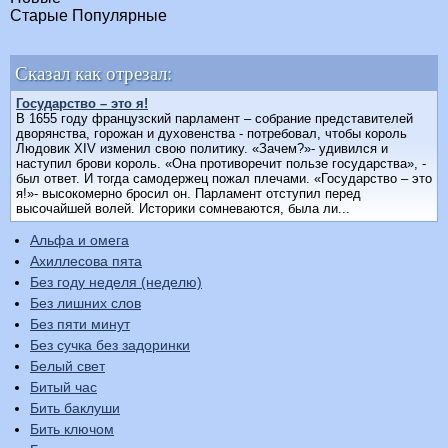
Старые
Популярные
Сказал как отрезал:
Государство – это я!
В 1655 году французский парламент – собрание представителей
дворянства, горожан и духовенства - потребовал, чтобы король
Людовик XIV изменил свою политику. «Зачем?»- удивился и
наступил брови король. «Она противоречит пользе государства», -
был ответ. И тогда самодержец пожал плечами. «Государство – это
я!»- высокомерно бросил он. Парламент отступил перед
высочайшей волей. Историки сомневаются, была ли...
Альфа и омега
Ахиллесова пята
Без году неделя (неделю)
Без лишних слов
Без пяти минут
Без сучка без задоринки
Белый свет
Битый час
Бить баклуши
Бить ключом