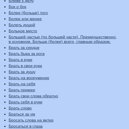
Ближе к делу
Бок о бок
Более (больше) того
Более или менее
Болеть душой
Больное место
Большей частью (по большей части). Преимущественно,
в основном. Больше (более) всего, главным образом.
Брать за сердце
Брать быка за рога
Брать в руки
Брать в свои руки
Брать за душу
Брать на вооружение
Брать на себя
Брать пример
Брать свои слова обратно
Брать себя в руки
Брать слово
Браться за ум
Бросать слова на ветер
Бросаться в глаза