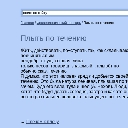
Главная
/
Фразеологический словарь
/
Плыть по течению
Плыть по течению
Жить, действовать, по¬ступать так, как складыва
подчиняться им.
неодобр. с сущ. со знач. лица
только несов. товарищ, знакомый... плывёт по
обычно сказ. течению
Я думаю, что этот человек вряд ли добьётся свое
течению. Это была натура ленивая, плывшая по т
зачем. Куда его вели, туда и шёл (А. Чехов). Люди
хотят, что будут делать сегодня, завтра и как это 
во сто раз сильнее человека, плывущего по течени
←
Плечом к плечу