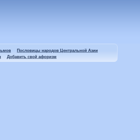
льмов
Пословицы народов Центральной Азии
ы
Добавить свой афоризм