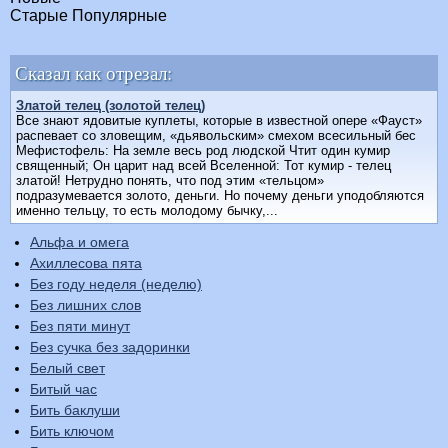
Старые
Популярные
Сказал как отрезал:
Златой телец (золотой телец)
Все знают ядовитые куплеты, которые в известной опере «Фауст»
распевает со зловещим, «дьявольским» смехом всесильный бес
Мефистофель: На земле весь род людской Чтит один кумир
священный; Он царит над всей Вселенной: Тот кумир - телец
златой! Нетрудно понять, что под этим «тельцом»
подразумевается золото, деньги. Но почему деньги уподобляются
именно тельцу, то есть молодому бычку,...
Альфа и омега
Ахиллесова пята
Без году неделя (неделю)
Без лишних слов
Без пяти минут
Без сучка без задоринки
Белый свет
Битый час
Бить баклуши
Бить ключом