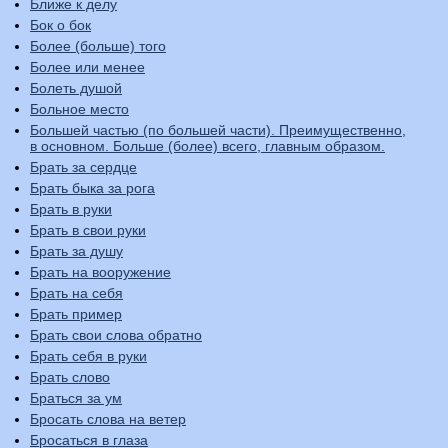
Ближе к делу
Бок о бок
Более (больше) того
Более или менее
Болеть душой
Больное место
Большей частью (по большей части). Преимущественно,
в основном. Больше (более) всего, главным образом.
Брать за сердце
Брать быка за рога
Брать в руки
Брать в свои руки
Брать за душу
Брать на вооружение
Брать на себя
Брать пример
Брать свои слова обратно
Брать себя в руки
Брать слово
Браться за ум
Бросать слова на ветер
Бросаться в глаза