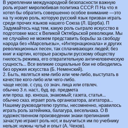
В укреплении международной безопасности важную
роль играет миролюбивая политика СССР. П На что я
хотел бы обратить совершенно особое внимание —это
на ту новую роль, которую русский язык призван играть
среди прочих языков нашего Союза (Л. Щерба). П
Задумайтесь над тем, какую роль сыграло искусство в
подготовке масс к Великой Октябрьской революции. Мы
не случайно не можем представить борьбы за свободу
народа без «Марсельезы», «Интернационала» и других
революционных песен, так сплачивающих людей; без
книг и картин, которые раскрыли русскому обществу
гнилость режима, его отвратительную античеловеческую
сущность... Все великие социальные бои не обходились
без оружия искусства (Б. Неменский).
2. Быть, являться кем-либо или чем-либо, выступать в
качестве кого-либо или чего-либо.
чаще несов. с сущ. со знач. лица или отвлеч.
обычно 3 л. наст., буд. вр. предмета
или прош. вр. юноша, знакомый; газета, статья...
обычно сказ. играет роль организатора, агитатора...
Нашему руководителю группы, несомненно, нравилось
играть роль затейника, балагура, весельчака. О В
художественном произведении знаки препинания
зачастую играют роль нот, и выучиться им по учебнику
нельзя: нужны чутьё и опыт (А. Чехов).