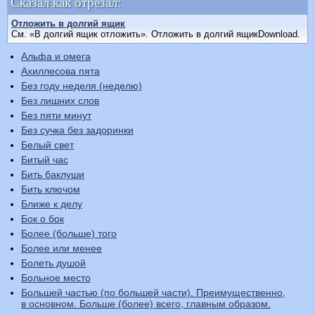
Сказал как отрезал:
Отложить в долгий ящик
См. «В долгий ящик отложить». Отложить в долгий ящикDownload.
Альфа и омега
Ахиллесова пята
Без году неделя (неделю)
Без лишних слов
Без пяти минут
Без сучка без задоринки
Белый свет
Битый час
Бить баклуши
Бить ключом
Ближе к делу
Бок о бок
Более (больше) того
Более или менее
Болеть душой
Больное место
Большей частью (по большей части). Преимущественно,
в основном. Больше (более) всего, главным образом.