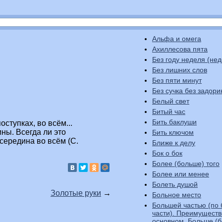
Альфа и омега
Ахиллесова пята
Без году не
Без лишних слов
Без пяти минут
Без сучка без задори
Белый свет
Битый час
Бить баклуши
оступках, во всём...
ны. Всегда ли это
Бить ключом
 середина во всём (С.
Ближе к делу
Бок о бок
Более (больше) того
Более или менее
Болеть душой
Золотые руки
→
Больное место
Большей частью (по
части). Преимуществ
основном. Больше (б