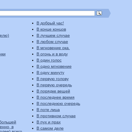
В добрый час!
В конце концов
деля (неделю)
В лучшем случае
В любом случае
В мгновение ока.
нки
В огонь и в воду
В один голос
В одно мгновение
В одну минуту
В первую голову
В первую очередь
В порядке вещей
В последнее время
В последнюю очередь
В поте лица
В противном случае
 большей
В пух и прах
енно, в
В самом деле
олее) всего,