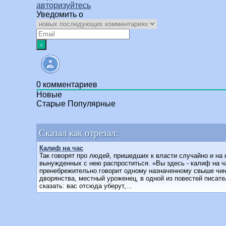
авторизуйтесь
Уведомить о
0
комментариев
Новые
Старые
Популярные
Сказал как отрезал:
Калиф на час
Так говорят про людей, пришедших к власти случайно и на к
вынужденных с нею распроститься. «Вы здесь - калиф на ча
пренебрежительно говорит одному назначенному свыше чин
дворянства, местный уроженец, в одной из повестей писате
сказать: вас отсюда уберут,...