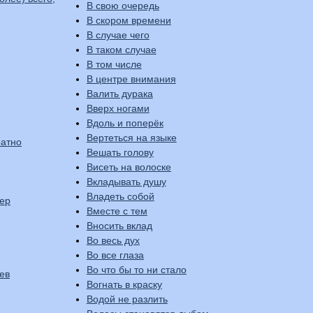
В свою очередь
В скором времени
В случае чего
В таком случае
В том числе
В центре внимания
Валить дурака
Вверх ногами
Вдоль и поперёк
Вертеться на языке
ратно
Вешать голову
Висеть на волоске
Вкладывать душу
Владеть собой
тер
Вместе с тем
Вносить вклад
Во весь дух
Во все глаза
Во что бы то ни стало
ев
Вогнать в краску
Водой не разлить