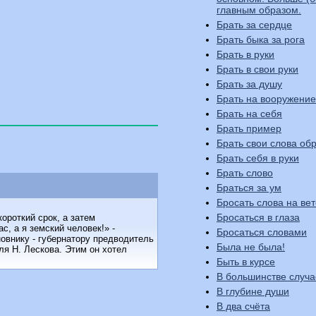
главным образом.
Брать за сердце
Брать быка за рога
Брать в руки
Брать в свои руки
Брать за душу
Брать на вооружение
Брать на себя
Брать пример
Брать свои слова об
Брать себя в руки
Брать слово
Браться за ум
Бросать слова на ве
Бросаться в глаза
ороткий срок, а затем
с, а я земский человек!» -
Бросаться словами
овнику - губернатору предводитель
Была не была!
ля Н. Лескова. Этим он хотел
Быть в курсе
В большинстве случа
В глубине души
В два счёта