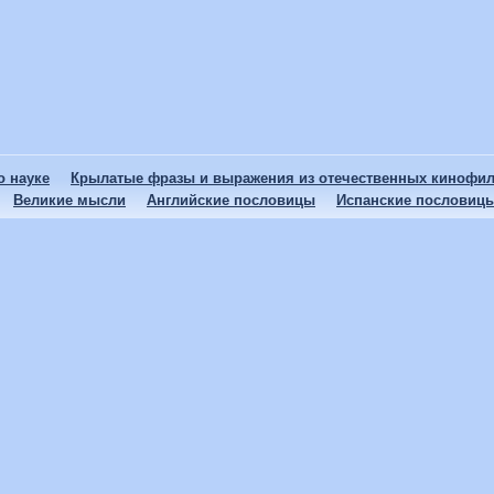
 науке
Крылатые фразы и выражения из отечественных кинофи
Великие мысли
Английские пословицы
Испанские пословиц